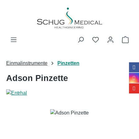
Zum Hauptinhalt springen
Ware
Einmalinstrumente
Pinzetten
Adson Pinzette
Bildergalerie überspringen