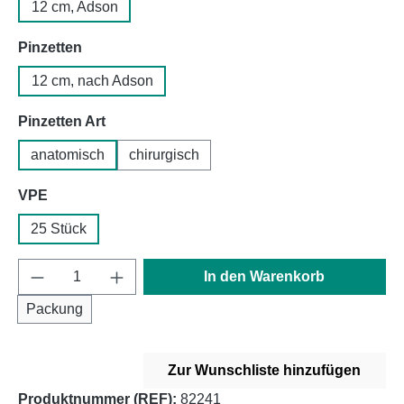
12 cm, Adson
auswählen
Pinzetten
12 cm, nach Adson
auswählen
Pinzetten Art
anatomisch
chirurgisch
auswählen
VPE
25 Stück
Produkt Anzahl: Gib den gewünschten Wert e
In den Warenkorb
Packung
Zur Wunschliste hinzufügen
Produktnummer (REF):
82241