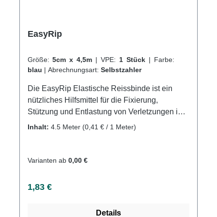
EasyRip
Größe:
5cm x 4,5m
|
VPE:
1 Stück
|
Farbe:
blau
|
Abrechnungsart:
Selbstzahler
Die EasyRip Elastische Reissbinde ist ein
nützliches Hilfsmittel für die Fixierung,
Stützung und Entlastung von Verletzungen im
Sportbereich, wie beispielsweise
Inhalt:
4.5 Meter
(0,41 € / 1 Meter)
Verstauchungen oder Verrenkungen. Auch die
Fixierung von Wundauflagen,
Salbenverbänden und Cast-Schienen ist mit
Varianten ab
0,00 €
dieser Reissbinde möglich. Die Reissbinde
zeichnet sich durch eine Dehnung von ca.
Regulärer Preis:
1,83 €
100% längselastisch aus und ist kohäsiv,
luftdurchlässig, wasserabweisend und leicht
Details
mit der Hand reißbar. Die hohe Elastizität sorgt