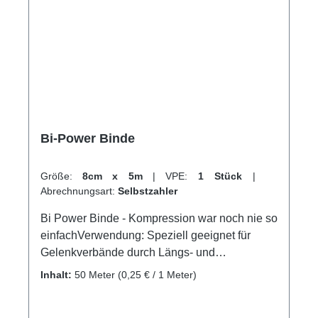
Bi-Power Binde
Größe:
8cm x 5m
|
VPE:
1 Stück
|
Abrechnungsart:
Selbstzahler
Bi Power Binde - Kompression war noch nie so
einfachVerwendung: Speziell geeignet für
Gelenkverbände durch Längs- und
QuerdehnungFür eine regulierbare
Inhalt:
50 Meter
(0,25 € / 1 Meter)
Kompression an GelenkenFür eine
regulierbare Kompression an Gelenken;