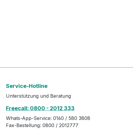
Weitere Informationen des
Intubati
Herstellers Kaufen Sie jetzt
gewährleistet
Kornzange online bei uns und
Informat
profitieren Sie von unserem
Kaufen S
schnellen Versand und unserem
online be
hervorragenden Kundenservice.
von uns
und uns
Kundense
Service-Hotline
Unterstützung und Beratung
Freecall: 0800 - 2012 333
Whats-App-Service: 0160 / 580 3808
Fax-Bestellung: 0800 / 2012777