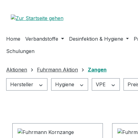
m Hauptinhalt springen
Zur Suche springen
Zur Hauptnavigation springen
Home
Verbandstoffe
Desinfektion & Hygiene
P
Schulungen
Aktionen
Fuhrmann Aktion
Zangen
Hersteller
Hygiene
VPE
Prei