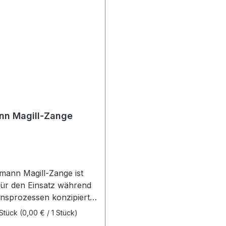
nn Magill-Zange
mann Magill-Zange ist
 für den Einsatz während
onsprozessen konzipiert
t ein unverzichtbares
 Stück
(0,00 € / 1 Stück)
nt in der Anästhesie und