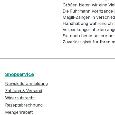
Größen bieten wir eine Vie
onsvorgängen
Die Fuhrmann Kornzange mi
. Weitere
Magill-Zangen in verschie
ionen des Herstellers
Handhabung während chirur
ie jetzt Magill-Zange
Verpackungseinheiten ang
i uns und profitieren Sie
Sie noch heute unsere hoc
erem schnellen Versand
Zuverlässigkeit für Ihren 
erem hervorragenden
rvice.
Shopservice
Newsletteranmeldung
Zahlung & Versand
Widerrufsrecht
Rezeptabrechnung
Mengenrabatt