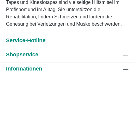
Tapes und Kinesiotapes sind vielseitige Hilfsmittel im
und 25°C lagern.CE: Konform gemäß EU
Profisport und im Alltag. Sie unterstützen die
Richtlinie 93/42/EWG für Medizinprodukte
Rehabilitation, lindern Schmerzen und fördern die
Genesung bei Verletzungen und Muskelbeschwerden.
Service-Hotline
Shopservice
Informationen
Impressum
Datenschutz
AGB
Cookies