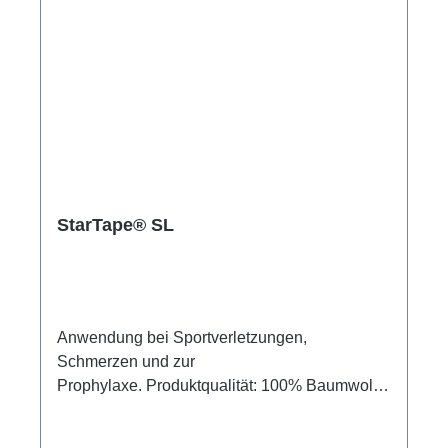
StarTape® SL
Anwendung bei Sportverletzungen,
Schmerzen und zur
Prophylaxe. Produktqualität: 100% Baumwolle,
bis zu 140% dehnbarLänge: 5,5
mEigenschaften:Das neue StarTape® SL ist