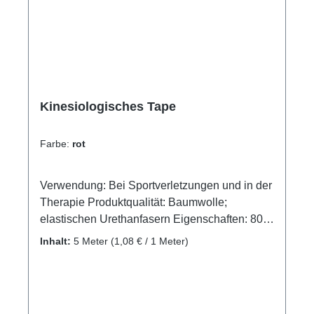
Kinesiologisches Tape
Farbe:
rot
Verwendung: Bei Sportverletzungen und in der
Therapie Produktqualität: Baumwolle;
elastischen Urethanfasern Eigenschaften: 80
% Dehnung, hypoallergen durch Acrylatkleber,
Inhalt:
5 Meter
(1,08 € / 1 Meter)
luft- und feuchtigkeitsdurchlässig, aber
wasserabweisend und schnelltrocknend,
mehrere Tage tragbar