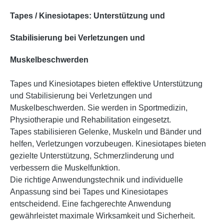
akuten und chronischen Hauterkrankungen
Tapes / Kinesiotapes: Unterstützung und
(z.B. Neuroder mitis im Schub, Psoriasis,
Pilzinfektionen) nicht verwenden!- Bei
Stabilisierung bei Verletzungen und
Thrombose oder Thrombophlebitis nicht
Muskelbeschwerden
verwenden!- Bei einer pAVK distal vom
Verschluss nicht verwenden!- Bei maligne
Tapes und Kinesiotapes bieten effektive Unterstützung
Tumoren, Bestrahlung, Chemotherapie nicht
und Stabilisierung bei Verletzungen und
verwenden!- Schwangere dürfen das Tape nur
Muskelbeschwerden. Sie werden in Sportmedizin,
nach Rücksprache mit dem behandelnden Arzt
Physiotherapie und Rehabilitation eingesetzt.
anlegen!- Fu¨r Kinder unzugänglich
Tapes stabilisieren Gelenke, Muskeln und Bänder und
aufbewahren!ANWENDUNGSDAUERDas
helfen, Verletzungen vorzubeugen. Kinesiotapes bieten
Tape hält bis zu 6 Tage auf der
gezielte Unterstützung, Schmerzlinderung und
Haut.Trägermaterial: 95% Baumwolle, 5%
verbessern die Muskelfunktion.
ElasthanKlebemasse: basiert auf
Die richtige Anwendungstechnik und individuelle
Synthesekautschuk mit Arnica montana 10-6,
Anpassung sind bei Tapes und Kinesiotapes
Rhus toxicodendron 10-8, Ruta graveolens 10-
entscheidend. Eine fachgerechte Anwendung
6Kühl, trocken und vor direkter
gewährleistet maximale Wirksamkeit und Sicherheit.
Sonneneinstrahlung geschützt zwischen 8°C