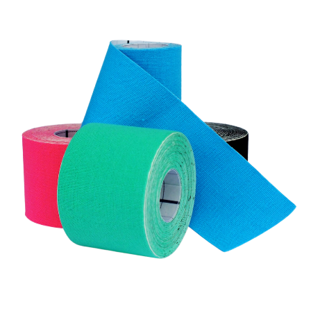
entfernen. Tape mit und ohne Dehnung
aufkleben.- Kleber entfaltet seine
Klebewirkung durch Wärmeeinwirkung. Dafür
wird empfohlen, das Tape von der Basis aus
immer zum Tape-Ende hin auszustreichen (ca.
60 sec.).- Vor sportlicher Aktivität sollte das
Tape 30 Minuten vorher angelegt werden.-
Nach dem Duschen / Baden / Schwimmen
sollte das Tape abgetupft oder auf niedrigster
Stufe trocken gefönt werden.- Es kann
gelegentlich zu Hautirritationen kommen. In
diesem Fall umgehend das Tape entfernen.-
Das Tape lässt sich am besten nach dem
Duschen / Baden
entfernen.SICHERHEITSHINWEISE- Bei
Allergie gegen einen der Inhaltsstoffe Tape
nicht verwenden oder zunächst an einer
kleinen Hautstelle testen!- Nicht auf offene
Wunden und Hautverletzungen kleben!- Bei