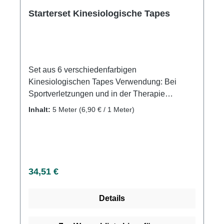
Starterset Kinesiologische Tapes
Set aus 6 verschiedenfarbigen
Kinesiologischen Tapes Verwendung: Bei
Sportverletzungen und in der Therapie
Produktqualität: Baumwolle; elastischen
Inhalt:
5 Meter
(6,90 € / 1 Meter)
Urethanfasern Eigenschaften: 80 % Dehnung,
hypoallergen durch Acrylatkleber, luft- und
feuchtigkeitsdurchlässig, aber
wasserabweisend und schnelltrocknend,
mehrere Tage tragbar
Regulärer Preis:
34,51 €
Details