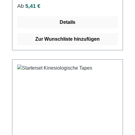
Regulärer Preis:
Ab
5,41 €
Details
Zur Wunschliste hinzufügen