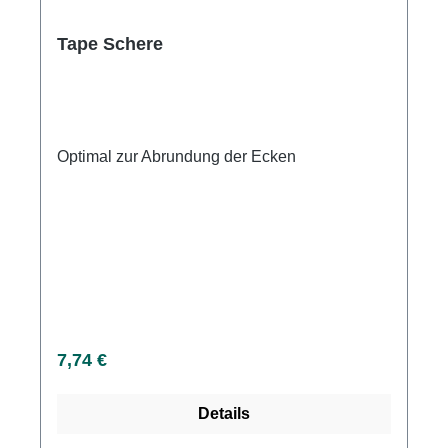
Tape Schere
Optimal zur Abrundung der Ecken
Regulärer Preis:
7,74 €
Details