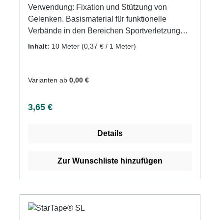
Verwendung: Fixation und Stützung von
Gelenken. Basismaterial für funktionelle
Verbände in den Bereichen Sportverletzungen,
Reha und Akutversorgung Produktqualität:
Inhalt:
10 Meter
(0,37 € / 1 Meter)
100% Baumwolle, Zinkoxid-Kautschuk Kleber
Eigenschaften: Gut modellierbares Tape, das
sich hervorragend den Körperkonturen anpasst
Varianten ab
0,00 €
hohe Stabilität, längs- und quer reißbar
Regulärer Preis:
3,65 €
Details
Zur Wunschliste hinzufügen