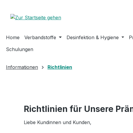
m Hauptinhalt springen
Zur Suche springen
Zur Hauptnavigation springen
Home
Verbandstoffe
Desinfektion & Hygiene
P
Schulungen
Informationen
Richtlinien
Richtlinien für Unsere Prä
Liebe Kundinnen und Kunden,