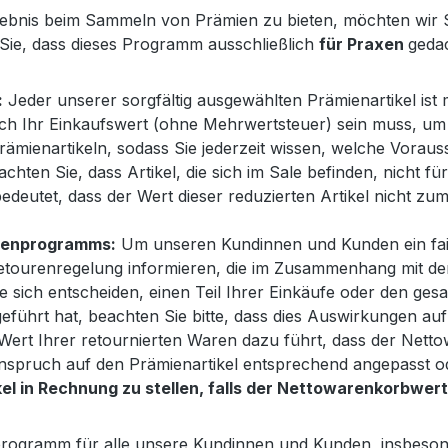
lebnis beim Sammeln von Prämien zu bieten, möchten wir Si
Sie, dass dieses Programm ausschließlich
für Praxen
gedac
:
Jeder unserer sorgfältig ausgewählten Prämienartikel ist
och Ihr Einkaufswert (ohne Mehrwertsteuer) sein muss, um
Prämienartikeln, sodass Sie jederzeit wissen, welche Vorau
achten Sie, dass Artikel, die sich im Sale befinden, nicht
bedeutet, dass der Wert dieser reduzierten Artikel nicht zu
mienprogramms:
Um unseren Kundinnen und Kunden ein fa
etourenregelung informieren, die im Zusammenhang mit dem
e sich entscheiden, einen Teil Ihrer Einkäufe oder den ges
 geführt hat, beachten Sie bitte, dass dies Auswirkungen au
ert Ihrer retournierten Waren dazu führt, dass der Netto
r Anspruch auf den Prämienartikel entsprechend angepasst
l in Rechnung zu stellen, falls der Nettowarenkorbwert d
rogramm für alle unsere Kundinnen und Kunden, insbesondere