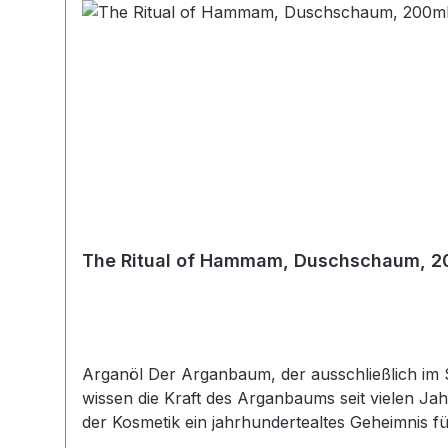
The Ritual of Hammam, Duschschaum, 2
Arganöl Der Arganbaum, der ausschließlich im Südwesten Marokkos gedeiht, ist einer der ältesten Bäume der Welt. Die Berberstämme aus diesem Gebiet
wissen die Kraft des Arganbaums seit vielen Ja
der Kosmetik ein jahrhundertealtes Geheimnis fü
belebend, um Ihre Haut wieder geschmeidig zu machen. Eukalyptus Der Eukalyptus ist ein aromatischer Baum, dessen Öl aufgru