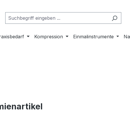
raxisbedarf
Kompression
Einmalinstrumente
Na
mienartikel