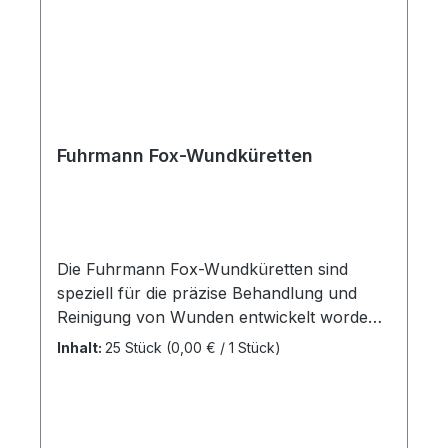
Fuhrmann Fox-Wundküretten
Die Fuhrmann Fox-Wundküretten sind
speziell für die präzise Behandlung und
Reinigung von Wunden entwickelt worden.
Sie bieten Medizinern ein hochwertiges
Inhalt:
25 Stück
(0,00 € / 1 Stück)
Instrument zur effektiven Entfernung von
Gewebe oder zur Vorbereitung der
Wundfläche für weitere
Behandlungsschritte. Entwickelt für die