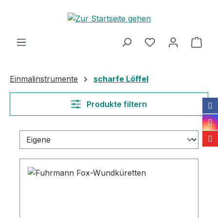
Zum Hauptinhalt springen
Ware
Einmalinstrumente
scharfe Löffel
Produkte filtern