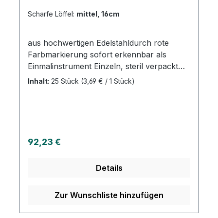
Scharfe Löffel:
mittel, 16cm
aus hochwertigen Edelstahldurch rote
Farbmarkierung sofort erkennbar als
Einmalinstrument Einzeln, steril verpackt
Risiken durch Kreuzkontaminationen sind
Inhalt:
25 Stück
(3,69 € / 1 Stück)
ausgeschlossen Keine Dokumentation und
Wiederaufbereitung Einfache Entsorgung
Weitere Informationen des Herstellers
Regulärer Preis:
92,23 €
Details
Zur Wunschliste hinzufügen