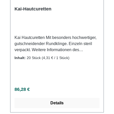
Kai-Hautcuretten
Kai Hautcuretten Mit besonders hochwertiger,
gutschneidender Rundklinge. Einzeln steril
verpackt. Weitere Informationen des
Herstellers Kaufen Sie jetzt Kai-Hautcuretten
Inhalt:
20 Stück
(4,31 € / 1 Stück)
online bei uns und profitieren Sie von unserem
schnellen Versand und unserem
hervorragenden Kundenservice.
Regulärer Preis:
86,28 €
Details