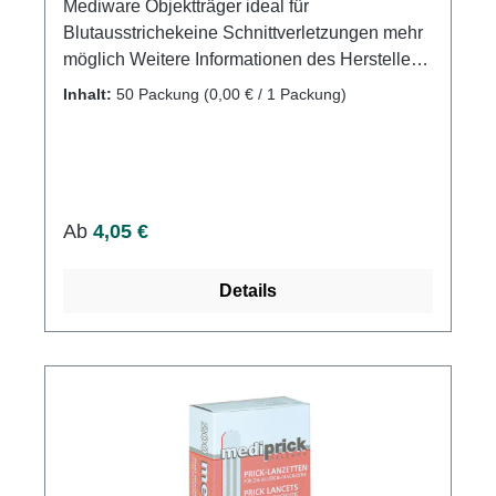
Mediware Objektträger ideal für
Blutausstrichekeine Schnittverletzungen mehr
möglich Weitere Informationen des Herstellers
Kaufen Sie jetzt Objektträger online bei uns
Inhalt:
50 Packung
(0,00 € / 1 Packung)
und profitieren Sie von unserem schnellen
Versand und unserem hervorragenden
Kundenservice.
Regulärer Preis:
Ab
4,05 €
Details