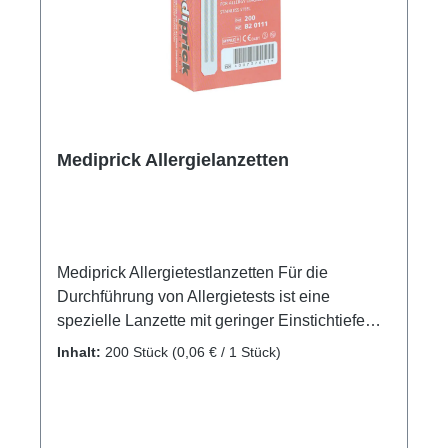
Mediprick Allergielanzetten
Mediprick Allergietestlanzetten Für die
Durchführung von Allergietests ist eine
spezielle Lanzette mit geringer Einstichtiefe
(0,9 mm) notwendig. Die Mediprick Allergietest-
Inhalt:
200 Stück
(0,06 € / 1 Stück)
Lanzette besteht aus rostfreiem, elastischem
Federspezialstahl mit knickfreiem Schaft,
einzeln steril versiegelt. Durch die speziell
geformte Spitze mit genau definierter