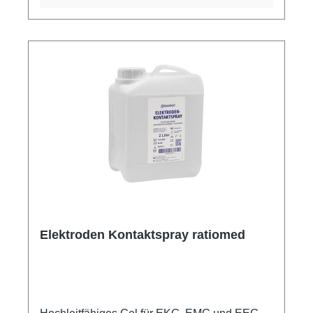
vor der Verpackung, bietet maximalen Schutz
vor Keimen. Verfügbar in Packungen zu 1000
Stück, sind die Meditip Clean Watteträger eine
sichere und effiziente Wahl für Fachpersonal,
das Wert auf höchste Standards an Sauberkeit
und Präzision legt. Weitere Informationen des
Herstellers Kaufen Sie jetzt Watteträger, kleiner
Wattekopf online bei uns und profitieren Sie
von unserem schnellen Versand und unserem
hervorragenden Kundenservice.
Elektroden Kontaktspray ratiomed