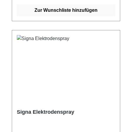
Handhabung erleichtert. Beutel: 30 Stück: Die
Elektroden werden in einem Beutel mit 30
Zur Wunschliste hinzufügen
Stück geliefert. Verlassen Sie sich auf die
Qualität und Präzision der Rechteck-Elektrode
Quick SPOT Solid Gel für genaue Ableitungen
und Messungen in medizinischen
Anwendungen. Weitere Informationen des
Herstellers Kaufen Sie jetzt Rechteck-
Elektrode Quick Spot Solid Gel online bei uns
und profitieren Sie von unserem schnellen
Versand und unserem hervorragenden
Kundenservice.
Signa Elektrodenspray