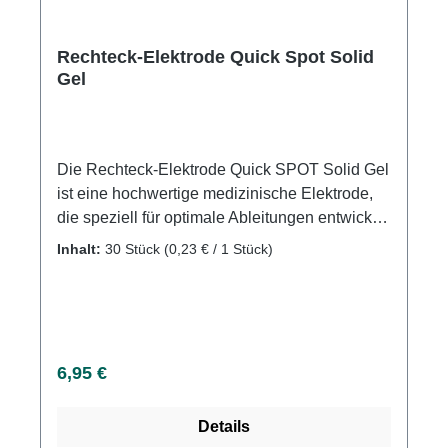
Rechteck-Elektrode Quick Spot Solid
Gel
Die Rechteck-Elektrode Quick SPOT Solid Gel
ist eine hochwertige medizinische Elektrode,
die speziell für optimale Ableitungen entwickelt
wurde. Sie ermöglicht den Direktanschluss des
Inhalt:
30 Stück
(0,23 € / 1 Stück)
Kabelsteckers und ist mit einem schwarzen
Farbcode gekennzeichnet. Eigenschaften:
Optimale Ableitung: Diese Elektrode ist mit
einem Adapter ausgestattet, der eine optimale
Ableitung gewährleistet, um genaue
Regulärer Preis:
6,95 €
Messungen zu ermöglichen. Direktanschluss
des Kabelsteckers: Sie kann direkt an den
Details
Kabelstecker angeschlossen werden, was die