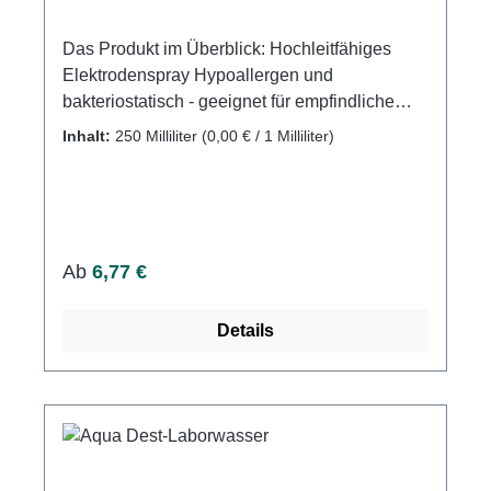
Das Produkt im Überblick: Hochleitfähiges
Elektrodenspray Hypoallergen und
bakteriostatisch - geeignet für empfindliche
Anwendungen. Einfache und gleichmäßige
Inhalt:
250 Milliliter
(0,00 € / 1 Milliliter)
Anwendung für beste Ergebnisse. Mühelose
und rückstandslose Entfernung nach
Gebrauch. In verschiedenen Gebindegrößen
verfügbar, passend für Ihre Anforderungen.
Weitere Informationen des Herstellers Kaufen
Regulärer Preis:
Ab
6,77 €
Sie jetzt Signa Elektordenspray online bei uns
und profitieren Sie von unserem schnellen
Details
Versand und unserem hervorragenden
Kundenservice.