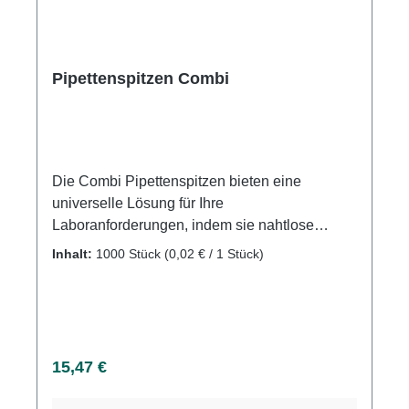
Pipettenspitzen Combi
Die Combi Pipettenspitzen bieten eine
universelle Lösung für Ihre
Laboranforderungen, indem sie nahtlose
Kompatibilität mit Standard- und
Inhalt:
1000 Stück
(0,02 € / 1 Stück)
Comfortpipetten führender Marken wie
Eppendorf, Brand, Molter, Labora und weiteren
bieten. Entwickelt für Präzision und
Zuverlässigkeit, erleichtern diese Spitzen den
täglichen Laborbetrieb. Universell passend für
Regulärer Preis:
15,47 €
eine Vielzahl von Pipettentypen und -marken.
Optimiert für genaue und zuverlässige