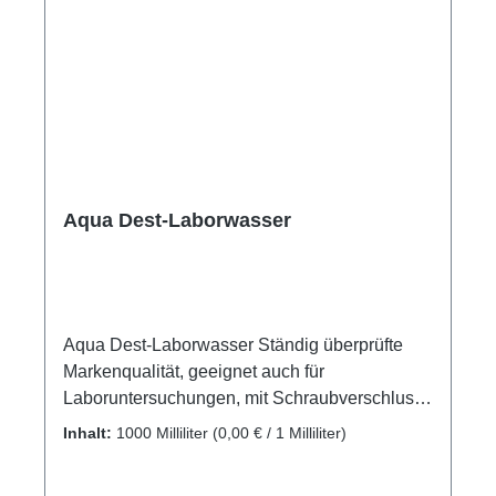
Aqua Dest-Laborwasser
Aqua Dest-Laborwasser Ständig überprüfte
Markenqualität, geeignet auch für
Laboruntersuchungen, mit Schraubverschluss
und Spritzkappe, Leitwert liegt bei < 1 µS/cm
Inhalt:
1000 Milliliter
(0,00 € / 1 Milliliter)
bei Abfüllung, hergestellt durch
Ionenaustausch-System. Ebenfalls geeignet