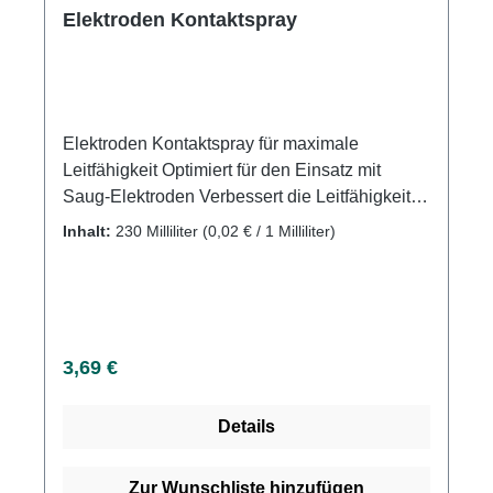
Elektroden Kontaktspray
Elektroden Kontaktspray für maximale
Leitfähigkeit Optimiert für den Einsatz mit
Saug-Elektroden Verbessert die Leitfähigkeit
und Performance Weitere Informationen des
Inhalt:
230 Milliliter
(0,02 € / 1 Milliliter)
Herstellers Kaufen Sie jetzt Elektroden
Kontaktspray online bei uns und profitieren Sie
von unserem schnellen Versand und unserem
hervorragenden Kundenservice.
Regulärer Preis:
3,69 €
Details
Zur Wunschliste hinzufügen