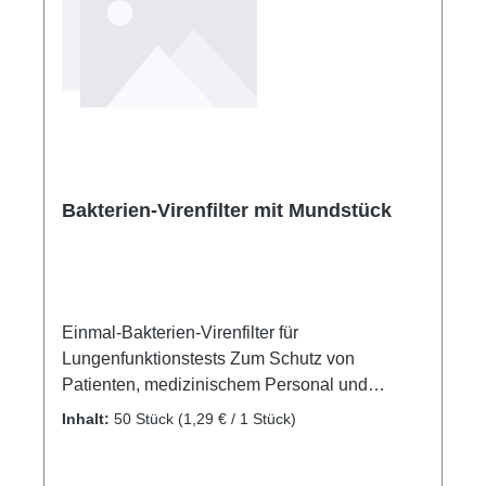
Bakterien-Virenfilter mit Mundstück
Einmal-Bakterien-Virenfilter für
Lungenfunktionstests Zum Schutz von
Patienten, medizinischem Personal und
Geräten vor Kontaminationen sind unsere
Inhalt:
50 Stück
(1,29 € / 1 Stück)
Einmal-Bakterien-Virenfilter die zeitgemäße
und sichere Alternative zu traditionellen Papp-