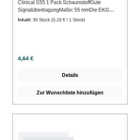
Clinical S55 1 Pack SchaumstoffGute
SignalübertragungMaße: 55 mmDie EKG
Festgel Elektroden Clinical S55 von Diagramm
Inhalt:
30 Stück
(0,15 € / 1 Stück)
Halbach sind zur universellen Anwendung.
Weitere Informationen des Herstellers Kaufen
Sie jetzt online bei uns und profitieren Sie von
unserem schnellen Versand und unserem
hervorragenden Kundenservice.
Regulärer Preis:
4,64 €
Details
Zur Wunschliste hinzufügen