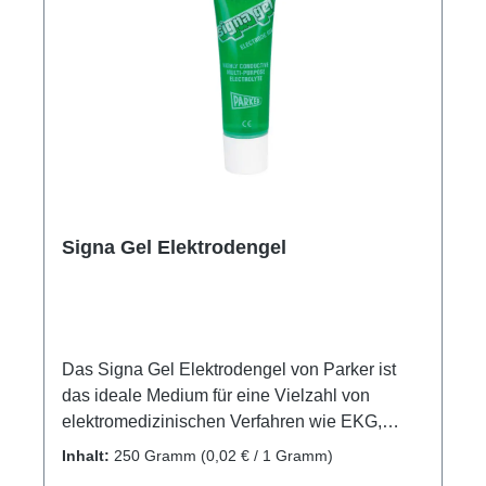
den mobilen Einsatz mit bis zu 16 Stunden
Betriebszeit. Automatische Abschaltung zur
Energieersparnis. Ob im medizinischen
Einsatz in Krankenhäusern und Kliniken, zu
Hause oder zur Leistungsmessung bei
Sportlern. Weitere Informationen des
Herstellers Kaufen Sie jetzt ResQ-Meter
Finger-Pulsoximeter online bei uns und
profitieren Sie von unserem schnellen Versand
und unserem hervorragenden Kundenservice.
Signa Gel Elektrodengel
Das Signa Gel Elektrodengel von Parker ist
das ideale Medium für eine Vielzahl von
elektromedizinischen Verfahren wie EKG,
Defibrillation, Biofeedback und EMG. Dieses
Inhalt:
250 Gramm
(0,02 € / 1 Gramm)
Gel zeichnet sich durch seine hohe