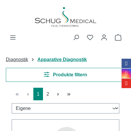
Zum Hauptinhalt springen
Ware
Diagnostik
Apparative Diagnostik
Produkte filtern
Seite
Seite
1
2