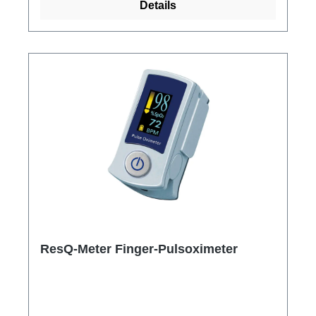
Details
Probenaufnahme und -abgabe. Ideal für den
Einsatz in vielfältigen Laborkontexten. Setzen
Sie auf Combi Pipettenspitzen für eine
effiziente und präzise Handhabung Ihrer
Laborproben, unterstützt durch die breite
Kompatibilität mit gängigen Pipettenmodellen.
Weitere Informationen des Herstellers Kaufen
Sie jetzt Pipettenspitzen Combi online bei uns
und profitieren Sie von unserem schnellen
Versand und unserem hervorragenden
Kundenservice.
ResQ-Meter Finger-Pulsoximeter