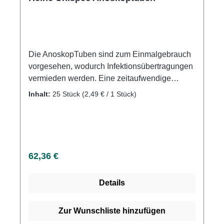
Die AnoskopTuben sind zum Einmalgebrauch
vorgesehen, wodurch Infektionsübertragungen
vermieden werden. Eine zeitaufwendige
Reinigung entfällt. Die Tuben bestehen aus
Inhalt:
25 Stück
(2,49 € / 1 Stück)
physiologisch einwandfreiem und
körperfreundlichem Kunststoff, der das
Kältegefühl bei der Untersuchung reduziert.
Durchmesser: 85mm x 20mm Weitere
Informationen des Herstellers Kaufen Sie jetzt
Regulärer Preis:
62,36 €
Heine Unispec Anoskoptuben online bei uns
und profitieren Sie von unserem schnellen
Details
Versand und unserem hervorragenden
Kundenservice.
Zur Wunschliste hinzufügen