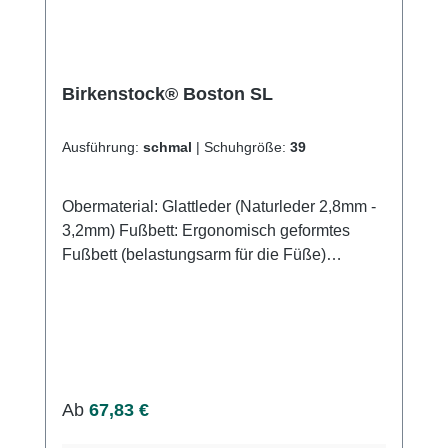
Birkenstock® Boston SL
Ausführung:
schmal
|
Schuhgröße:
39
Obermaterial: Glattleder (Naturleder 2,8mm -
3,2mm) Fußbett: Ergonomisch geformtes
Fußbett (belastungsarm für die Füße)
Decksohle: Veloursleder Fußbettmaterial:
Wärmeisolierender, dämpfender Kork Sohle:
EVA (Ethylen-Vinylacetat-
Copolymer)Herstellung in Deutschland
Weitere Informationen des Herstellers Kaufen
Sie jetzt Birkenstock® Boston SL online bei
Regulärer Preis:
Ab
67,83 €
uns und profitieren Sie von unserem
schnellen Versand und unserem