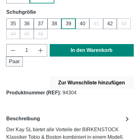
auswählen
Schuhgröße
35
36
37
38
39
40
41
42
43
(Diese Option ist zurze
(Diese O
44
45
46
(Diese Option ist zurzeit nicht verfügbar.)
(Diese Option ist zurzeit nicht verfügbar.)
(Diese Option ist zurzeit nicht verfügbar.)
Produkt Anzahl: Gib den gewünschten Wert e
In den Warenkorb
Paar
Zur Wunschliste hinzufügen
Produktnummer (REF):
94304
Beschreibung
Der Kay SL bietet alle Vorteile der BIRKENSTOCK
Klassiker Tokio & Boston kombiniert in einem Modell.