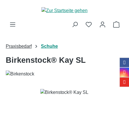
Zum Hauptinhalt springen
Ware
Praxisbedarf
Schuhe
Birkenstock® Kay SL
Bildergalerie überspringen