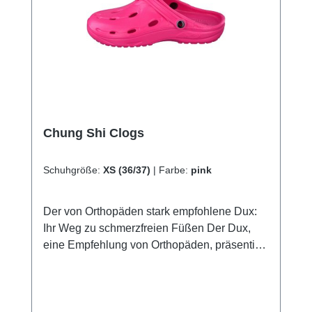
Chung Shi Clogs
Schuhgröße:
XS (36/37)
|
Farbe:
pink
Der von Orthopäden stark empfohlene Dux:
Ihr Weg zu schmerzfreien Füßen Der Dux,
eine Empfehlung von Orthopäden, präsentiert
ein herausragendes Merkmal – ein ultra-
weiches Fußbett, dass Ihre Schmerzen wie
im Nu verschwinden lässt. Die fortschrittliche
thermoelastische Technologie bietet nicht nur