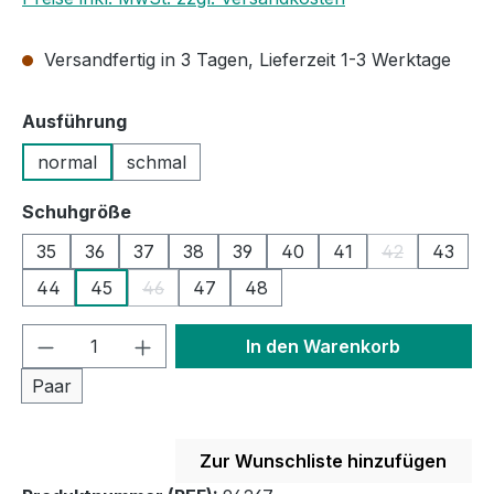
Versandfertig in 3 Tagen, Lieferzeit 1-3 Werktage
auswählen
Ausführung
normal
schmal
auswählen
Schuhgröße
35
36
37
38
39
40
41
42
43
(Diese Option 
44
45
46
47
48
(Diese Option ist zurzeit nicht verfügbar.)
Produkt Anzahl: Gib den gewünschten We
In den Warenkorb
Paar
Zur Wunschliste hinzufügen