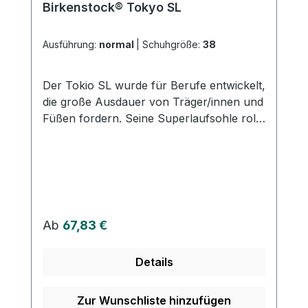
Birkenstock® Tokyo SL
Ausführung:
normal
|
Schuhgröße:
38
Der Tokio SL wurde für Berufe entwickelt,
die große Ausdauer von Träger/innen und
Füßen fordern. Seine Superlaufsohle rollt
ideal ab und wirkt rutschhemmend. Eine
Zwischensohle aus EVA dämpft jeden
Schritt. Das spezielle Gummiprofil sorgt
für spürbare Trittsicherheit. Dieser stabile
Halt wird durch den verstellbaren
Fersenriemen verstärkt. Obermaterial:
Regulärer Preis:
Ab
67,83 €
Glattleder (Naturleder 2,8mm - 3,2mm)
Fußbett: Ergonomisch geformtes Fußbett
Details
(belastungsarm für die Füße) Decksohle:
Veloursleder Fußbettmaterial:
Wärmeisolierender, dämpfender Kork
Zur Wunschliste hinzufügen