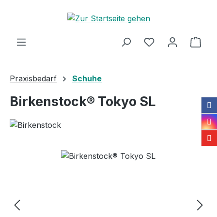
Zum Hauptinhalt springen
Ware
Praxisbedarf
Schuhe
Birkenstock® Tokyo SL
Bildergalerie überspringen