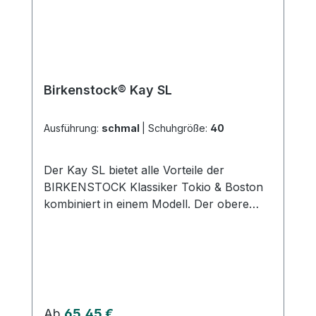
Birkenstock® Kay SL
Ausführung:
schmal
|
Schuhgröße:
40
Der Kay SL bietet alle Vorteile der
BIRKENSTOCK Klassiker Tokio & Boston
kombiniert in einem Modell. Der obere
Ristriemen kann bei Bedarf nach hinten
umgeklappt werden und bietet dann als
Fersenriemen für zusätzlichen Halt. Die
Superlaufsohle ist rutschhemmend, rollt
ideal ab und zudem öl- und fettbeständig.
Hohes Maß an Flexibilität und
Regulärer Preis:
Ab
65,45 €