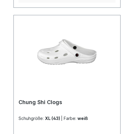
Sohle: EVA (Ethylen-Vinylacetat-
Copolymer)Herstellung in Deutschland
Weitere Informationen des Herstellers
Kaufen Sie jetzt Birkenstock® Tokyo SL
online bei uns und profitieren Sie von
unserem schnellen Versand und unserem
hervorragenden Kundenservice.
Chung Shi Clogs
Schuhgröße:
XL (43)
|
Farbe:
weiß