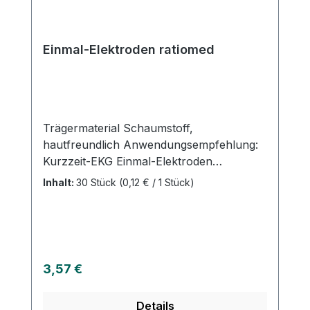
Einmal-Elektroden ratiomed
Trägermaterial Schaumstoff,
hautfreundlich Anwendungsempfehlung:
Kurzzeit-EKG Einmal-Elektroden
ratiomed Ø 50 mm Schaumstoff 30 Stück
Inhalt:
30 Stück
(0,12 € / 1 Stück)
Weitere Informationen des Herstellers
Kaufen Sie jetzt Einmal-Elektroden
ratiomed online bei uns und profitieren Sie
von unserem schnellen Versand und
unserem hervorragenden Kundenservice.
Regulärer Preis:
3,57 €
Details