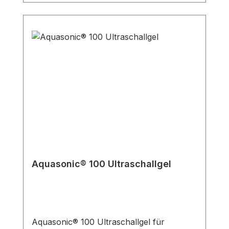
Kein Spermizid Parabenfrei Weitere
Informationen des Herstellers Kaufen Sie
jetzt Aquasonic Clear Ultraschallgel online
bei uns und profitieren Sie von unserem
schnellen Versand und unserem
hervorragenden Kundenservice.
Aquasonic® 100 Ultraschallgel
Aquasonic® 100 Ultraschallgel für