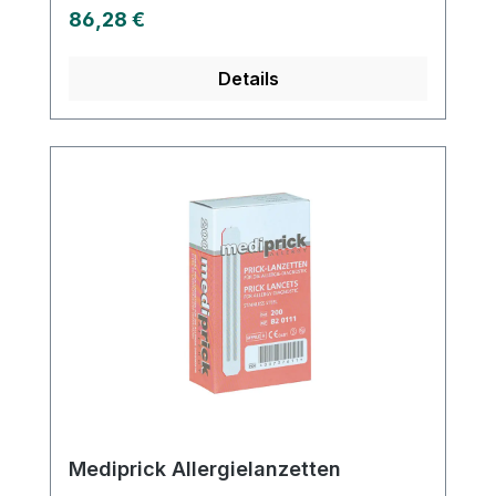
Regulärer Preis:
86,28 €
Details
Mediprick Allergielanzetten