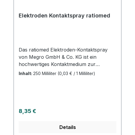
hervorragenden Kundenservice.
Elektroden Kontaktspray ratiomed
Das ratiomed Elektroden-Kontaktspray
von Megro GmbH & Co. KG ist ein
hochwertiges Kontaktmedium zur
Verbesserung der elektrischen
Inhalt:
250 Milliliter
(0,03 € / 1 Milliliter)
Leitfähigkeit bei EKG-, EMG- und EEG-
Untersuchungen. Es sorgt für eine stabile,
störungsfreie Signalübertragung und
unterstützt präzise diagnostische
Messergebnisse. Durch seine hohe
Regulärer Preis:
8,35 €
elektrische Leitfähigkeit wird der
Hautwiderstand deutlich reduziert, sodass
Details
Artefakte und Signalunterbrechungen