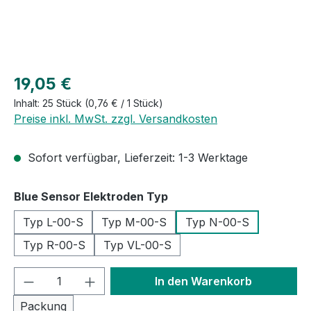
Regulärer Preis:
19,05 €
Inhalt:
25 Stück
(0,76 € / 1 Stück)
Preise inkl. MwSt. zzgl. Versandkosten
Sofort verfügbar, Lieferzeit: 1-3 Werktage
auswählen
Blue Sensor Elektroden Typ
Typ L-00-S
Typ M-00-S
Typ N-00-S
Typ R-00-S
Typ VL-00-S
Produkt Anzahl: Gib den gewünschten We
In den Warenkorb
Packung