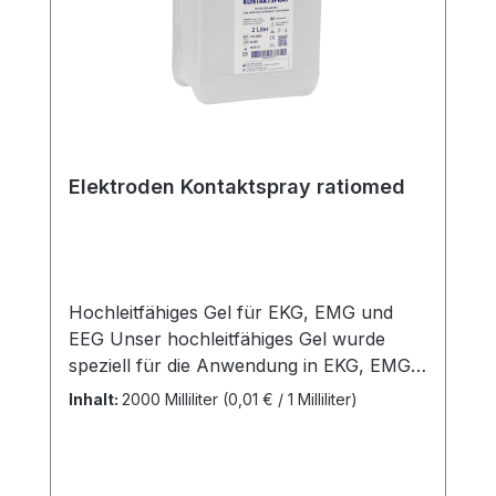
Elektroden Kontaktspray ratiomed
Hochleitfähiges Gel für EKG, EMG und
EEG Unser hochleitfähiges Gel wurde
speziell für die Anwendung in EKG, EMG
und EEG Untersuchungen entwickelt. Es
Inhalt:
2000 Milliliter
(0,01 € / 1 Milliliter)
ermöglicht eine schnelle Anwendung und
gewährleistet eine hohe elektrische
Leitfähigkeit für präzise Messergebnisse.