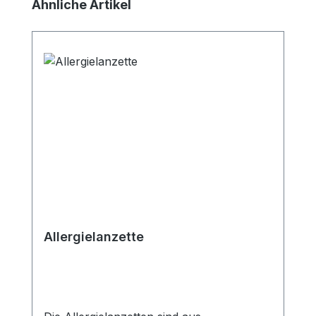
Produktgalerie überspringen
Ähnliche Artikel
Allergielanzette