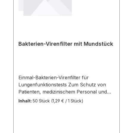
und empfohlen. Weitere Informationen
des Herstellers Kaufen Sie jetzt
Aquasonic® 100 Ultraschallgel online bei
uns und profitieren Sie von unserem
schnellen Versand und unserem
hervorragenden Kundenservice.
Bakterien-Virenfilter mit Mundstück
Einmal-Bakterien-Virenfilter für
Lungenfunktionstests Zum Schutz von
Patienten, medizinischem Personal und
Geräten vor Kontaminationen sind unsere
Inhalt:
50 Stück
(1,29 € / 1 Stück)
Einmal-Bakterien-Virenfilter die
zeitgemäße und sichere Alternative zu
traditionellen Papp- und
Plastikmundstücken bei