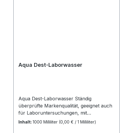
Wert auf Präzision, Hygiene und
Patientensicherheit legt. Weitere
Informationen des Herstellers Kaufen Sie
jetzt Allergielanzette online bei uns und
profitieren Sie von unserem schnellen
Versand und unserem hervorragenden
Kundenservice.
Aqua Dest-Laborwasser
Aqua Dest-Laborwasser Ständig
überprüfte Markenqualität, geeignet auch
für Laboruntersuchungen, mit
Schraubverschluss und Spritzkappe,
Inhalt:
1000 Milliliter
(0,00 € / 1 Milliliter)
Leitwert liegt bei < 1 µS/cm bei Abfüllung,