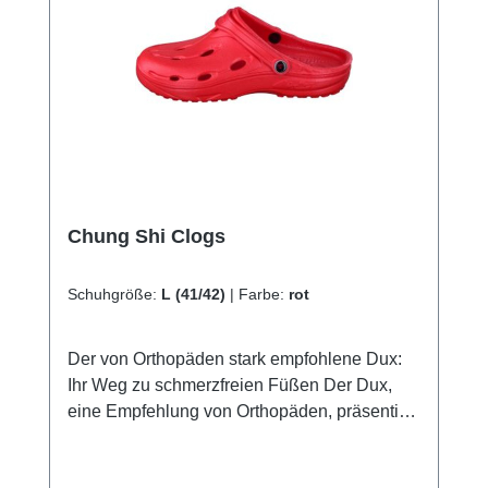
hervorragenden Kundenservice.
Chung Shi Clogs
Schuhgröße:
L (41/42)
|
Farbe:
rot
Der von Orthopäden stark empfohlene Dux:
Ihr Weg zu schmerzfreien Füßen Der Dux,
eine Empfehlung von Orthopäden, präsentiert
ein herausragendes Merkmal – ein ultra-
weiches Fußbett, dass Ihre Schmerzen wie