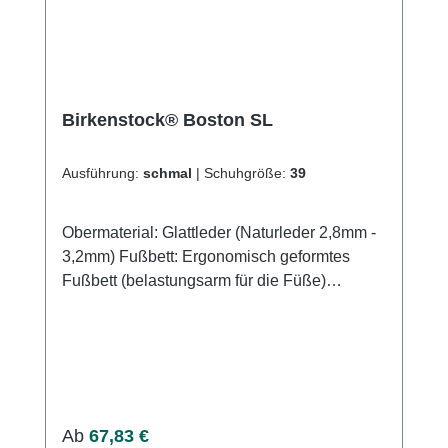
Birkenstock® Boston SL
Ausführung:
schmal
|
Schuhgröße:
39
Obermaterial: Glattleder (Naturleder 2,8mm -
3,2mm) Fußbett: Ergonomisch geformtes
Fußbett (belastungsarm für die Füße)
Decksohle: Veloursleder Fußbettmaterial:
Wärmeisolierender, dämpfender Kork Sohle:
EVA (Ethylen-Vinylacetat-
Copolymer)Herstellung in Deutschland
Weitere Informationen des Herstellers Kaufen
Sie jetzt Birkenstock® Boston SL online bei
Regulärer Preis:
Ab
67,83 €