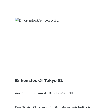
SL online bei uns und profitieren Sie von
unserem schnellen Versand und unserem
hervorragenden Kundenservice.
Birkenstock® Tokyo SL
Ausführung:
normal
|
Schuhgröße:
38
Der Tokio SL wurde für Berufe entwickelt, die