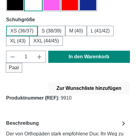
schwarz
weiß
pink
rot
navy
auswählen
Schuhgröße
XS (36/37)
S (38/39)
M (40)
L (41/42)
XL (43)
XXL (44/45)
Produkt Anzahl: Gib den gewünschten Wert e
In den Warenkorb
Paar
Zur Wunschliste hinzufügen
Produktnummer (REF):
9910
Beschreibung
Der von Orthopäden stark empfohlene Dux: Ihr Weg zu