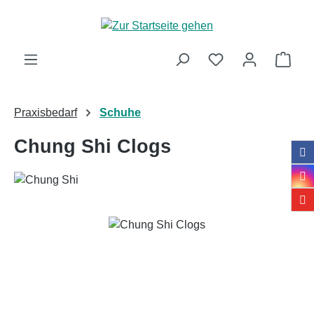
Zum Hauptinhalt springen
Ware
Praxisbedarf
Schuhe
Chung Shi Clogs
Bildergalerie überspringen