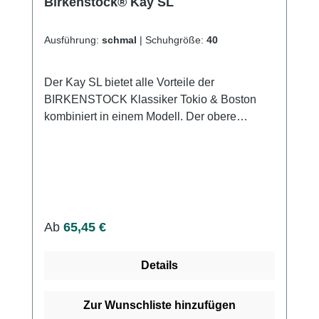
Birkenstock® Kay SL
Ausführung:
schmal
|
Schuhgröße:
40
Der Kay SL bietet alle Vorteile der
BIRKENSTOCK Klassiker Tokio & Boston
kombiniert in einem Modell. Der obere
Ristriemen kann bei Bedarf nach hinten
umgeklappt werden und bietet dann als
Fersenriemen für zusätzlichen Halt. Die
Superlaufsohle ist rutschhemmend, rollt ideal
ab und zudem öl- und fettbeständig. Hohes
Maß an Flexibilität und
Regulärer Preis:
Ab
65,45 €
Trittsicherheit.Birkenstock Kay SL in
Naturleder White Obermaterial: Glattleder
Details
(Naturleder 2,8mm - 3,2mm) Sohle: Supergrip
Sole Grey/WhiteWeitere Informationen des
Herstellers Kaufen Sie jetzt Birkenstock® Kay
Zur Wunschliste hinzufügen