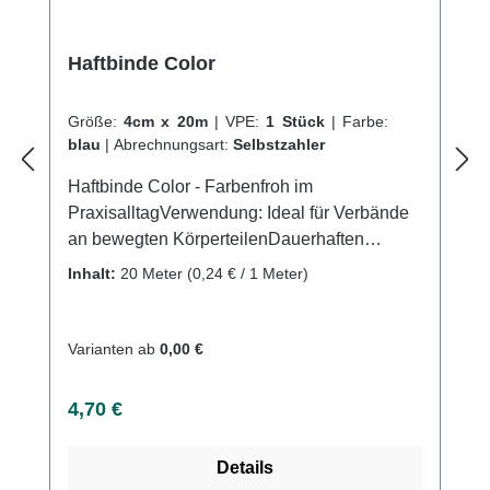
Haftbinde Color
Größe:
4cm x 20m
|
VPE:
1 Stück
|
Farbe:
blau
|
Abrechnungsart:
Selbstzahler
Haftbinde Color - Farbenfroh im
PraxisalltagVerwendung: Ideal für Verbände
an bewegten KörperteilenDauerhaften
Fixierung von Wundauflagen und KanülenZur
Inhalt:
20 Meter
(0,24 € / 1 Meter)
Fixierung von Unterarm-,Finger-,
Unteramsschienen Überwickelung bei
gespaltenen Gipsverbänden Uvm.
Varianten ab
0,00 €
Produktqualität: Baumwolle
PolyamidDehnbar Eigenschaften: Kohäsiv
Regulärer Preis:
4,70 €
(auf-sich-selbst haftend)
LängselastischLuftdurchlässigGeruchsneutral
Details
Guter Halt der Bindentouren Wirtschaftlich mit