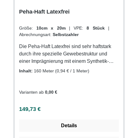
Peha-Haft Latexfrei
Größe:
10cm x 20m
|
VPE:
8 Stück
|
Abrechnungsart:
Selbstzahler
Die Peha-Haft Latexfrei sind sehr haftstark
durch ihre spezielle Gewebestruktur und
einer Imprägnierung mit einem Synthetik-
Polymer. Sie sind sehr elastisch und haben
Inhalt:
160 Meter
(0,94 € / 1 Meter)
eine Dehnbarkeit von ca. 85%. Durch ihre
starke Eigenhaftung benötigen sie wenig
Material. Mit nur wenigen Umdrehungen
Varianten ab
0,00 €
erreicht man eine sichere und dauerhafte
Fixierung, ohne dass sie mit Haut, Haaren
Regulärer Preis:
149,73 €
oder Kleidung verkleben. Sie sind
luftdurchlässig, hautfreundlich und
Details
geruchsneutral und bestehen aus 43%
Viskose, 37% Baumwolle und 20% Polyamid.