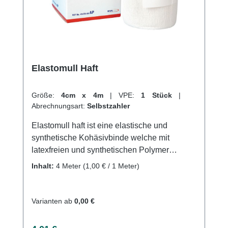
Elastomull Haft
Größe:
4cm x 4m
|
VPE:
1 Stück
|
Abrechnungsart:
Selbstzahler
Elastomull haft ist eine elastische und
synthetische Kohäsivbinde welche mit
latexfreien und synthetischen Polymer
beschichtet wird. Mit einer Imprägnierung von
Inhalt:
4 Meter
(1,00 € / 1 Meter)
latexfreiem synthetischen Polymer, bietet es
eine besonders sichere aufeinander Haftung
der Wickellagen, was ein faltenfreies und
Varianten ab
0,00 €
schnelles Anlegen des Verbands
gewährleistet.Die spezielle Webtechnik und