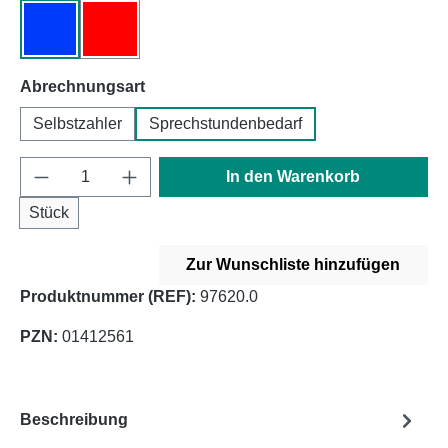
blau
rot
auswählen
Abrechnungsart
Selbstzahler
Sprechstundenbedarf
Produkt Anzahl: Gib den gewünschten Wert e
In den Warenkorb
Stück
Zur Wunschliste hinzufügen
Produktnummer (REF):
97620.0
PZN:
01412561
Beschreibung