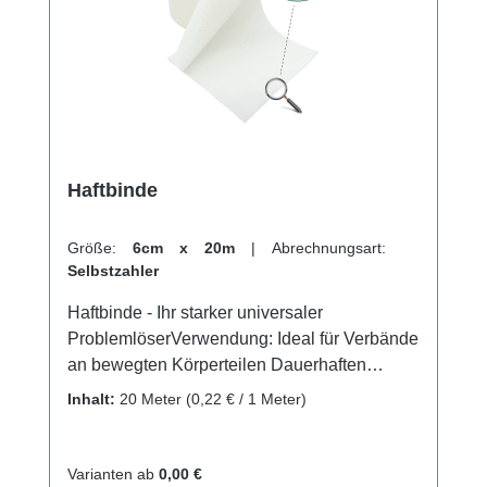
von Verbänden, Schienen usw. Als
schützender Überzug bei Gipsverbänden,
Zink-Gel-Verbänden und funktionellen
Verbänden Zur Befestigung von
Polstermaterial Weitere Informationen des
Herstellers Kaufen Sie jetzt Gazofix latexfrei
online bei uns und profitieren Sie von
Haftbinde
unserem schnellen Versand und unserem
hervorragenden Kundenservice.
Größe:
6cm x 20m
|
Abrechnungsart:
Selbstzahler
Haftbinde - Ihr starker universaler
ProblemlöserVerwendung: Ideal für Verbände
an bewegten Körperteilen Dauerhaften
Fixierung von Wundauflagen und
Inhalt:
20 Meter
(0,22 € / 1 Meter)
KanülenFixierung von Unterarm-,Finger-,
Unteramsschienen Überwickelung bei
gespaltenen Gipsverbänden uvm.
Varianten ab
0,00 €