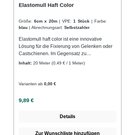
Elastomull Haft Color
Größe:
6cm x 20m
|
VPE:
1 Stück
|
Farbe:
blau
|
Abrechnungsart:
Selbstzahler
Elastomull haft color ist eine innovative
Lösung für die Fixierung von Gelenken oder
Castschienen. Im Gegensatz zu
herkömmlichen Fixierbinden, rutscht die
Inhalt:
20 Meter
(0,49 € / 1 Meter)
elastische Kohäsivbinde nicht und bietet
einen ausgezeichneten, faltenfreien Sitz bei
schneller Applikation. Dies wird durch die
Varianten ab
0,00 €
Imprägnierung mit einem synthetischen
latexfreien Polymer erreicht, welches die
Regulärer Preis:
9,89 €
einzelnen Wickellagen besonders sicher
aufeinanderhaftet. Die Binde besteht aus 40
Details
% Baumwolle, 30 % Viskose und 30 %
Polyamid sowie unbedenklichen Farbstoffen
und behält durch den Färbevorgang ihre
Zur Wunschliste hinzufügen