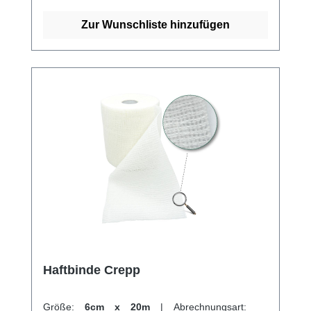
20 Meter (gedehnt) auf der Rolle Geringer
Materialverbrauch durch starke Haftung und
Zur Wunschliste hinzufügen
effiziente WebstrukturGeringe Haftung auf
KleidungStabile WebkanteHygienisch,
praktisch als Verpackung im Einzelkarton
Kaufen Sie jetzt Color Haftbinden online bei
uns und profitieren Sie von unserem
schnellen Versand und unserem
hervorragenden Kundenservice.
Haftbinde Crepp
Größe:
6cm x 20m
|
Abrechnungsart: