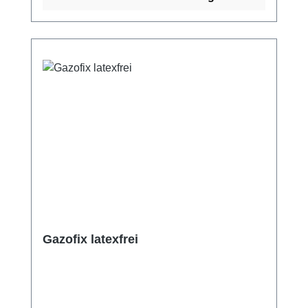
Dehnung und Rückstellkraft bei. Dies gibt
Patienten und Anwender die Möglichkeit, die
Binde in verschiedenen Farben auszuwählen
und so auch optisch ansprechender zu
tragen. Weitere Informationen des Herstellers
Kaufen Sie jetzt Mullkompressen online bei
uns und profitieren Sie von unserem
schnellen Versand und unserem
hervorragenden Kundenservice.
Gazofix latexfrei