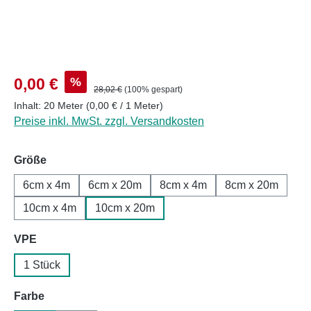
Verkaufspreis:
%
0,00 €
Regulärer Preis:
28,02 €
(100% gespart)
Inhalt:
20 Meter
(0,00 € / 1 Meter)
Preise inkl. MwSt. zzgl. Versandkosten
auswählen
Größe
6cm x 4m
6cm x 20m
8cm x 4m
8cm x 20m
10cm x 4m
10cm x 20m
auswählen
VPE
1 Stück
auswählen
Farbe