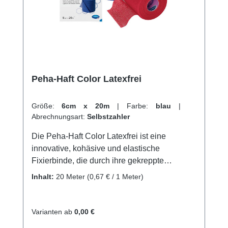
und profitieren Sie von unserem schnellen
Versand und unserem hervorragenden
Kundenservice.
Peha-Haft Color Latexfrei
Größe:
6cm x 20m
|
Farbe:
blau
|
Abrechnungsart:
Selbstzahler
Die Peha-Haft Color Latexfrei ist eine
innovative, kohäsive und elastische
Fixierbinde, die durch ihre gekreppte
Gewebestruktur und Imprägnierung mit einem
Inhalt:
20 Meter
(0,67 € / 1 Meter)
Synthetik-Polymer einen zweifachen
Hafteffekt bietet.Dank einer Dehnbarkeit von
ca. 100 % und dem starken
Varianten ab
0,00 €
Eigenhaftungseffekt, ist eine sichere und