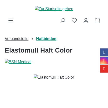
Zum Hauptinhalt springen
Ware
Verbandstoffe
Haftbinden
Elastomull Haft Color
Bildergalerie überspringen