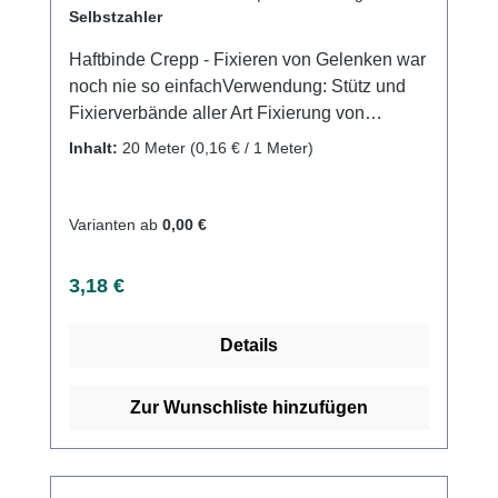
Selbstzahler
Haftbinde Crepp - Fixieren von Gelenken war
noch nie so einfachVerwendung: Stütz und
Fixierverbände aller Art Fixierung von
Arm-,Knie- und Sprunggelenken Fixierung
Inhalt:
20 Meter
(0,16 € / 1 Meter)
von Wundauflagen, Kanülen,Unterzug und
Polstermaterial uvm. Produktqualität:
Baumwolle Viskose Polyamiddehnbar
Varianten ab
0,00 €
Eigenschaften: Sehr guter Halteffekt durch
Creppwirkung Dauerhafte Fixierung ohne
Regulärer Preis:
3,18 €
Verkleben mit der Haut Kohäsiv (auf-sich-
selbst haftend) Luftdurchlässig Hautfreundlich
Details
Hygienisch, praktisch als Verpackung im
EinzelkartonGeruchsneutralWirtschaftlich mit
20 Meter auf der Rolle (gedehnt) auf der
Zur Wunschliste hinzufügen
RolleGeringer Materialverbrauch durch starke
Haftung und effiziente WebstrukturGeringe
Haftung auf KleidungStabile Webkante