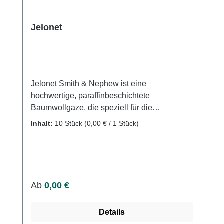
Jelonet
Jelonet Smith & Nephew ist eine
hochwertige, paraffinbeschichtete
Baumwollgaze, die speziell für die
Versorgung von flächigen, sezernierenden
Inhalt:
10 Stück
(0,00 € / 1 Stück)
Wunden entwickelt wurde. Diese sterile Gaze
verhindert das Verkleben mit der Wundfläche
und ermöglicht einen ungehinderten
Exsudatfluss nach außen, wodurch der
Heilungsprozess unterstützt wird. Verhindert
Regulärer Preis:
Ab
0,00 €
effektiv das Anhaften an der Wundfläche und
fördert die Wundheilung. Schmerzlindernde
Details
Wirkung durch die Beschichtung aus