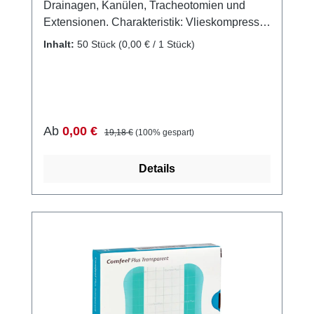
Drainagen, Kanülen, Tracheotomien und
Extensionen. Charakteristik: Vlieskompresse
aus Viskose und Polyester Sehr saugfähig
Inhalt:
50 Stück
(0,00 € / 1 Stück)
Wundverträglich und weich auf der Haut
Nicht fasernd Weitere Informationen des
Herstellers Kaufen Sie jetzt Beesana
Schlitzkompressen online bei uns und
profitieren Sie von unserem schnellen
Verkaufspreis:
Regulärer Preis:
Ab
0,00 €
19,18 €
(100% gespart)
Versand und unserem hervorragenden
Kundenservice.
Details