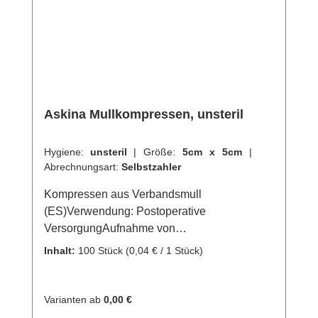
Askina Mullkompressen, unsteril
Hygiene:
unsteril
|
Größe:
5cm x 5cm
|
Abrechnungsart:
Selbstzahler
Kompressen aus Verbandsmull
(ES)Verwendung: Postoperative
VersorgungAufnahme von
FlüssigkeitenVersorgung von
Inhalt:
100 Stück
(0,04 € / 1 Stück)
Wundenallgemeine
WundversorgungPolsterung der
DruckstellenReinigung von
Varianten ab
0,00 €
WundenAufsaugen von