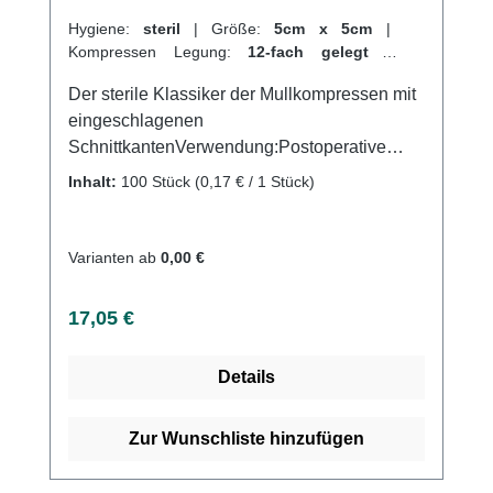
Hygiene:
steril
|
Größe:
5cm x 5cm
|
Kompressen Legung:
12-fach gelegt
|
Kompressen Verpackungen:
20 x 5 Stück
|
Der sterile Klassiker der Mullkompressen mit
Abrechnungsart:
Selbstzahler
eingeschlagenen
SchnittkantenVerwendung:Postoperative
VersorgungAufnahme von
Inhalt:
100 Stück
(0,17 € / 1 Stück)
FlüssigkeitenVersorgung von
Wundenallgemeine
WundversorgungPolsterung der
Varianten ab
0,00 €
Druckstellenstark sezierende
Wundeverschmutzte und infizierte
Regulärer Preis:
17,05 €
WundenProduktqualität:100 % Baumwolle17-
fädiges Baumwollgewebe und 8-fach
Details
gelegtgefertigt nach der Euronorm: EN 14079
Eigenschaften:sterilein gesiegelt zu je 2
Stückeingeschlagene Schnittkanten
Zur Wunschliste hinzufügen
(=ES)ohne störende Randfädendichte
Webstrukturhohe Saugfähigkeitmehrfach