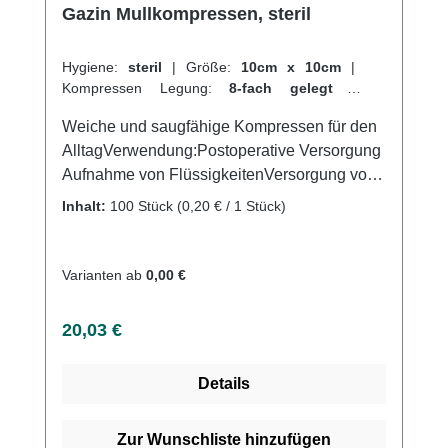
Gazin Mullkompressen, steril
Hygiene:
steril
|
Größe:
10cm x 10cm
|
Kompressen Legung:
8-fach gelegt
|
Kompressen Verpackungen:
50 x 2 Stück
|
Weiche und saugfähige Kompressen für den
Abrechnungsart:
Selbstzahler
AlltagVerwendung:Postoperative Versorgung
Aufnahme von FlüssigkeitenVersorgung von
Wundenallgemeine
Inhalt:
100 Stück
(0,20 € / 1 Stück)
WundversorgungPolsterung der Druckstellen
WundreinigungAufsaugen von
FlüssigkeitenProduktqualität:100 %
Varianten ab
0,00 €
Baumwolle17-fädiges Baumwollgewebe und
8-fach gelegtgefertigt nach der Euronorm: EN
Regulärer Preis:
20,03 €
14079Eigenschaften:sterilein gesiegelt zu je
2 Stückeingeschlagene Schnittkanten
Details
(=ES)ohne störende Randfädendichte
Webstrukturhohe Saugfähigkeitmehrfach
aufklappbarLuftdurchlässigsehr weich und
Zur Wunschliste hinzufügen