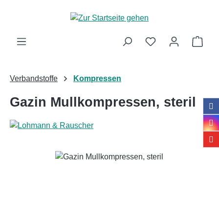
Zum Hauptinhalt springen
Ware
Verbandstoffe
Kompressen
Gazin Mullkompressen, steril
Bildergalerie überspringen