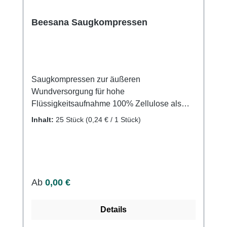
Beesana Saugkompressen
Saugkompressen zur äußeren
Wundversorgung für hohe
Flüssigkeitsaufnahme 100% Zellulose als
Saugkern, mit besonders weicher, rundum
Inhalt:
25 Stück
(0,24 € / 1 Stück)
geschlossener Vliesstoffhülle. Sehr
wundfreundlich, da der Vliesstoff das
Verkleben mit der Wunde verhindert, bei
enormer Saugfähigkeit. Blaue Oberseite mit
hydrophober Sperrschicht gegen
Regulärer Preis:
Ab
0,00 €
Durchnässen und Kontamination von
Wäsche und Kleidung. Unsteril, im
Details
Polybeutel. Unsterile Varianten sind
sterilisierbar mit EO, Wasserdampf oder E-