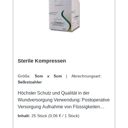
Sterile Kompressen
Größe:
5cm x 5cm
|
Abrechnungsart:
Selbstzahler
Höchster Schutz und Qualität in der
Wundversorgung Verwendung: Postoperative
Versorgung Aufnahme von Flüssigkeiten
Versorgung von Wunden Polsterung bei
Inhalt:
25 Stück
(0,06 € / 1 Stück)
Druckstellen Produktqualität: 100% reine
sauerstoffgebleichte Baumwolle 17-fädig und