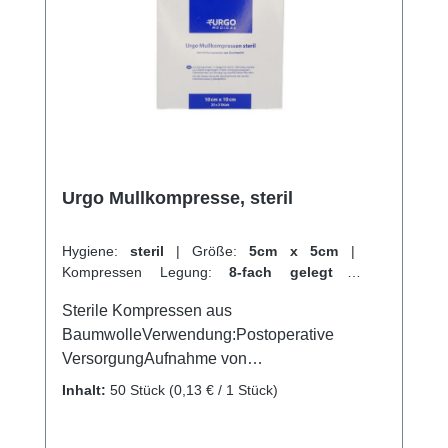
Eingriffe, Erste Hilfe oder andere
medizinische Anwendungen, unsere
Baumwollbinden bieten zuverlässige Qualität
und Flexibilität. Weitere Informationen des
Herstellers Kaufen Sie jetzt Tamponadebinde
steril online bei uns und profitieren Sie von
unserem schnellen Versand und unserem
hervorragenden Kundenservice.
Urgo Mullkompresse, steril
Hygiene:
steril
|
Größe:
5cm x 5cm
|
Kompressen Legung:
8-fach gelegt
|
Kompressen Verpackungen:
25 x 2 Stück
|
Sterile Kompressen aus
Abrechnungsart:
Selbstzahler
BaumwolleVerwendung:Postoperative
VersorgungAufnahme von
FlüssigkeitenVersorgung von
Inhalt:
50 Stück
(0,13 € / 1 Stück)
Wundenallgemeine
WundversorgungPolsterung der