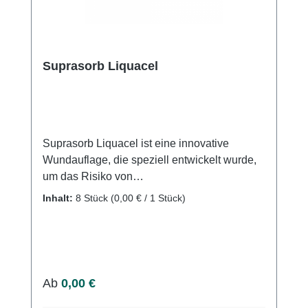
Suprasorb Liquacel
Suprasorb Liquacel ist eine innovative
Wundauflage, die speziell entwickelt wurde,
um das Risiko von
Mazerationserscheinungen zu reduzieren.
Inhalt:
8 Stück
(0,00 € / 1 Stück)
Durch ihre einzigartige Fähigkeit,
Wundexsudat vertikal aufzunehmen und an
den Sekundärverband weiterzugeben, bietet
sie einen optimalen Schutz für die Wunde. In
Kontakt mit dem Exsudat wandelt sich
Regulärer Preis:
Ab
0,00 €
Suprasorb Liquacel in ein klares Gel um, das