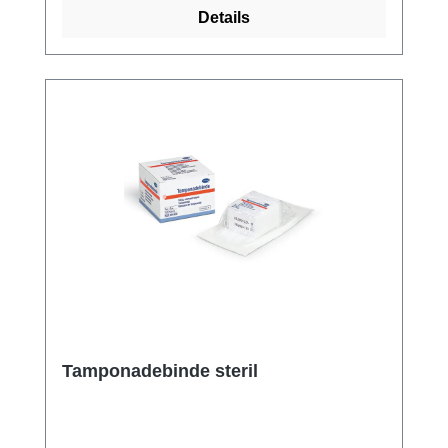
Exsudat, Debris und Bakterien sicher
Details
einschließt. Reduziert das Mazerationsrisiko
durch effektive vertikale Exsudataufnahme.
Verwandelt sich bei Kontakt mit Exsudat in
ein klares Gel und schließt schädliche
Bestandteile sicher ein. Einfach zu schneiden
und zu platzieren im trockenen Zustand, ideal
für präzises Wundmanagement. Leichte
Entfernbarkeit im feuchten Zustand, minimiert
das Risiko von Verbandsresten in der Wunde.
Ob für das Management von exsudierenden
Wunden, Tamponaden oder als Schutz gegen
Bakterien – Suprasorb Liquacel ist die ideale
Lösung für eine sanfte und effektive
Wundversorgung. Weitere Informationen des
Herstellers Kaufen Sie jetzt Suprasorb
Tamponadebinde steril
Liquacel online bei uns und profitieren Sie
von unserem schnellen Versand und
unserem hervorragenden Kundenservice.