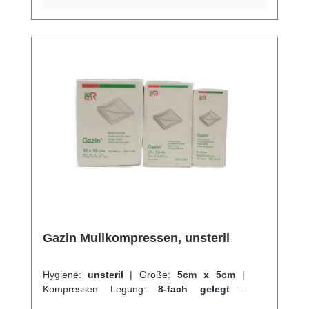
anschmiegsam Kaufen Sie jetzt sterile Gazin
Mullkompressen online bei uns und
profitieren Sie von unserem schnellen
Versand und unserem hervorragenden
Kundenservice. Weitere Informationen des
Herstellers
Gazin Mullkompressen, unsteril
Hygiene:
unsteril
|
Größe:
5cm x 5cm
|
Kompressen Legung:
8-fach gelegt
|
Abrechnungsart:
Selbstzahler