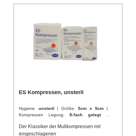
aufklappbarLuftdurchlässigsehr weich und
anschmiegsamKaufen Sie jetzt sterile ES
Kompressen online bei uns und profitieren
Sie von unserem schnellen Versand und
unserem hervorragenden Kundenservice.
Weitere Informationen des Herstellers
ES Kompressen, unsteril
Hygiene:
unsteril
|
Größe:
5cm x 5cm
|
Kompressen Legung:
8-fach gelegt
|
Abrechnungsart:
Selbstzahler
Der Klassiker der Mullkompressen mit
eingeschlagenen