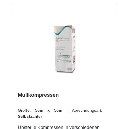
Weichparaffin. Ermöglicht einen
atraumatischen Verbandwechsel, was den
Komfort für den Patienten erhöht. Jelonet
Smith & Nephew ist die ideale Wahl für
medizinisches Fachpersonal und Patienten,
die einen zuverlässigen, schmerzarmen und
atraumatischen Wundverband suchen, der
den Heilungsprozess effektiv unterstützt.
Weitere Informationen des Herstellers Kaufen
Sie jetzt Jelonet online bei uns und profitieren
Sie von unserem schnellen Versand und
unserem hervorragenden Kundenservice.
Mullkompressen
Größe:
5cm x 5cm
|
Abrechnungsart:
Selbstzahler
Unsterile Kompressen in verschiedenen