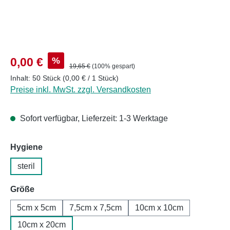
Verkaufspreis:
%
0,00 €
Regulärer Preis:
19,65 €
(100% gespart)
Inhalt:
50 Stück
(0,00 € / 1 Stück)
Preise inkl. MwSt. zzgl. Versandkosten
Sofort verfügbar, Lieferzeit: 1-3 Werktage
auswählen
Hygiene
steril
auswählen
Größe
5cm x 5cm
7,5cm x 7,5cm
10cm x 10cm
10cm x 20cm