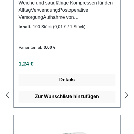
Weiche und saugfähige Kompressen für den
AlltagVerwendung:Postoperative
VersorgungAufnahme von
FlüssigkeitenVersorgung von
Inhalt:
100 Stück
(0,01 € / 1 Stück)
Wundenallgemeine Wundversorgung
Polsterung bei
DruckstellenWundreinigungAufsaugen von
Varianten ab
0,00 €
FlüssigkeitenProduktqualität:100 %
Baumwolle17-fädiges Baumwollgewebe und
Regulärer Preis:
1,24 €
8-fach gelegtgefertigt nach der Euronorm: EN
14079Eigenschaften:Eingeschlagene
Details
Schnittkanten (=ES)ohne störende
Randfädendichte Webstrukturhohe
Saugfähigkeitmehrfach
Zur Wunschliste hinzufügen
aufklappbarLuftdurchlässigsehr weich und
anschmiegsam Kaufen Sie jetzt unsterile
Gazin Mullkompressen online bei uns und
profitieren Sie von unserem schnellen
Versand und unserem hervorragenden