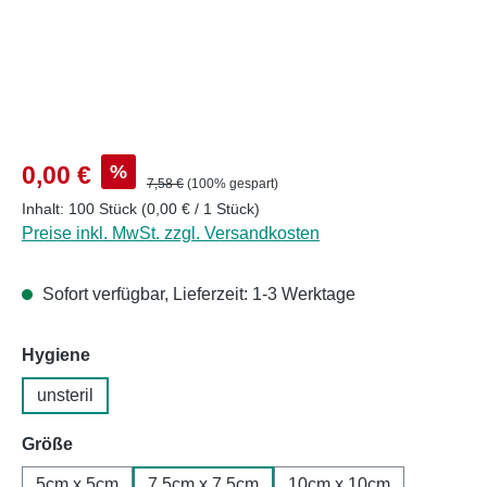
Verkaufspreis:
%
0,00 €
Regulärer Preis:
7,58 €
(100% gespart)
Inhalt:
100 Stück
(0,00 € / 1 Stück)
Preise inkl. MwSt. zzgl. Versandkosten
Sofort verfügbar, Lieferzeit: 1-3 Werktage
auswählen
Hygiene
unsteril
auswählen
Größe
5cm x 5cm
7,5cm x 7,5cm
10cm x 10cm