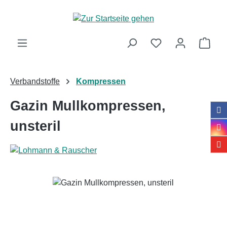
Zum Hauptinhalt springen
Ware
Verbandstoffe
Kompressen
Gazin Mullkompressen,
unsteril
Bildergalerie überspringen