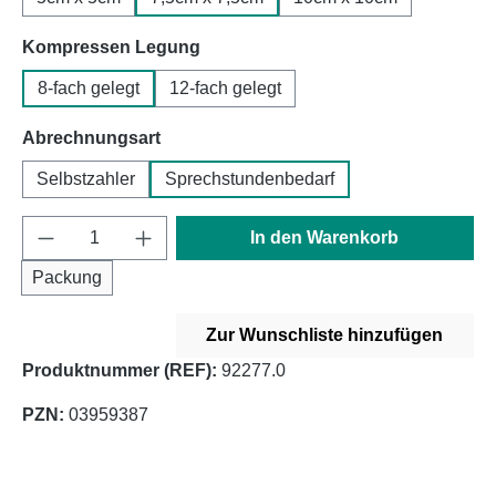
auswählen
Kompressen Legung
8-fach gelegt
12-fach gelegt
auswählen
Abrechnungsart
Selbstzahler
Sprechstundenbedarf
Produkt Anzahl: Gib den gewünschten Wert e
In den Warenkorb
Packung
Zur Wunschliste hinzufügen
Produktnummer (REF):
92277.0
PZN:
03959387