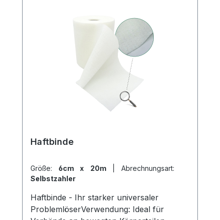
Eigenschaften haften die einzelnen
Bindeabschnitte zuverlässig aufeinander.
Gazofix® bestehen aus 40 % Baumwolle
und 60 % Polyamid. Als Stützverband bei
Verstauchungen oder Verrenkungen Als
hautfreundlicher Unterzug bei
funktionellen Verbänden Zum Fixieren
von Verbänden, Schienen usw. Als
schützender Überzug bei Gipsverbänden,
Zink-Gel-Verbänden und funktionellen
Verbänden Zur Befestigung von
Polstermaterial Weitere Informationen des
Haftbinde
Herstellers Kaufen Sie jetzt Gazofix
latexfrei online bei uns und profitieren Sie
Größe:
6cm x 20m
|
Abrechnungsart:
von unserem schnellen Versand und
Selbstzahler
unserem hervorragenden Kundenservice.
Haftbinde - Ihr starker universaler
ProblemlöserVerwendung: Ideal für