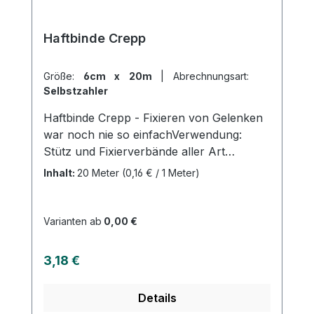
Haftbinde Crepp
Größe:
6cm x 20m
|
Abrechnungsart:
Selbstzahler
Haftbinde Crepp - Fixieren von Gelenken
war noch nie so einfachVerwendung:
Stütz und Fixierverbände aller Art
Fixierung von Arm-,Knie- und
Inhalt:
20 Meter
(0,16 € / 1 Meter)
Sprunggelenken Fixierung von
Wundauflagen, Kanülen,Unterzug und
Polstermaterial uvm. Produktqualität:
Varianten ab
0,00 €
Baumwolle Viskose Polyamiddehnbar
Eigenschaften: Sehr guter Halteffekt
Regulärer Preis:
3,18 €
durch Creppwirkung Dauerhafte Fixierung
ohne Verkleben mit der Haut Kohäsiv
Details
(auf-sich-selbst haftend) Luftdurchlässig