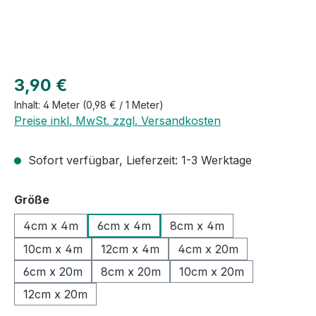
Regulärer Preis:
3,90 €
Inhalt:
4 Meter
(0,98 € / 1 Meter)
Preise inkl. MwSt. zzgl. Versandkosten
Sofort verfügbar, Lieferzeit: 1-3 Werktage
auswählen
Größe
4cm x 4m
6cm x 4m
8cm x 4m
10cm x 4m
12cm x 4m
4cm x 20m
6cm x 20m
8cm x 20m
10cm x 20m
12cm x 20m