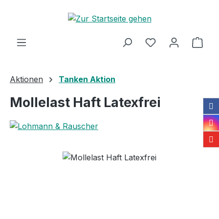
Zum Hauptinhalt springen
Ware
Aktionen
Tanken Aktion
Mollelast Haft Latexfrei
Bildergalerie überspringen