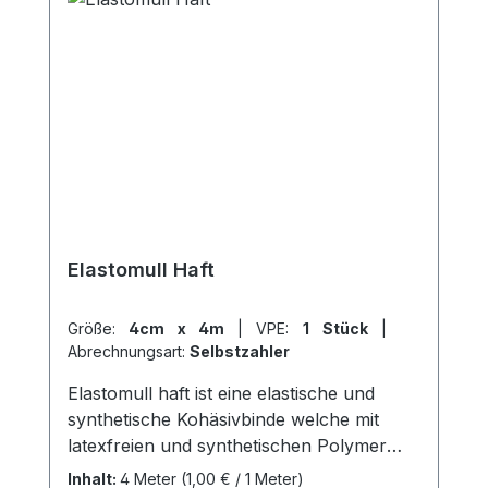
Elastomull Haft
Größe:
4cm x 4m
|
VPE:
1 Stück
|
Abrechnungsart:
Selbstzahler
Elastomull haft ist eine elastische und
synthetische Kohäsivbinde welche mit
latexfreien und synthetischen Polymer
beschichtet wird. Mit einer Imprägnierung
Inhalt:
4 Meter
(1,00 € / 1 Meter)