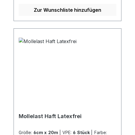
Hautfreundlich Hygienisch, praktisch als
Verpackung im
Zur Wunschliste hinzufügen
EinzelkartonGeruchsneutralWirtschaftlich
mit 20 Meter auf der Rolle (gedehnt) auf
der RolleGeringer Materialverbrauch
durch starke Haftung und effiziente
WebstrukturGeringe Haftung auf
KleidungStabile Webkante Kaufen Sie jetzt
Crepp Haftbinden online bei uns und
profitieren Sie von unserem schnellen
Versand und unserem hervorragenden
Kundenservice.
Mollelast Haft Latexfrei
Größe:
6cm x 20m
|
VPE:
6 Stück
|
Farbe: