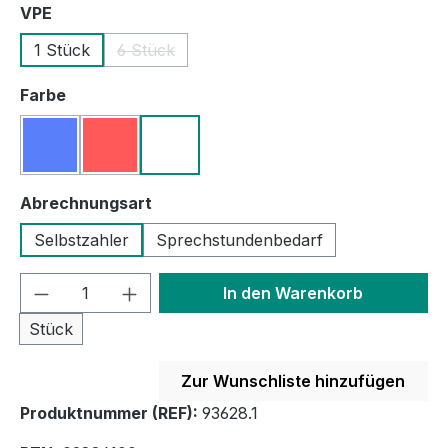
auswählen
VPE
1 Stück
6 Stück
(Diese Option ist zurzeit nicht verfügbar.)
auswählen
Farbe
blau
rot
weiß
(Diese Option ist zurzeit nicht verfügbar.)
(Diese Option ist zurzeit nicht verfügbar.)
auswählen
Abrechnungsart
Selbstzahler
Sprechstundenbedarf
Produkt Anzahl: Gib den gewünschten We
In den Warenkorb
Stück
Zur Wunschliste hinzufügen
Produktnummer (REF):
93628.1