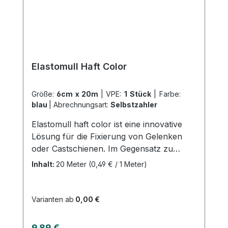
Elastomull Haft Color
Größe:
6cm x 20m
|
VPE:
1 Stück
|
Farbe:
blau
|
Abrechnungsart:
Selbstzahler
Elastomull haft color ist eine innovative
Lösung für die Fixierung von Gelenken
oder Castschienen. Im Gegensatz zu
herkömmlichen Fixierbinden, rutscht die
Inhalt:
20 Meter
(0,49 € / 1 Meter)
elastische Kohäsivbinde nicht und bietet
einen ausgezeichneten, faltenfreien Sitz
bei schneller Applikation. Dies wird durch
Varianten ab
0,00 €
die Imprägnierung mit einem
synthetischen latexfreien Polymer
Regulärer Preis:
9,89 €