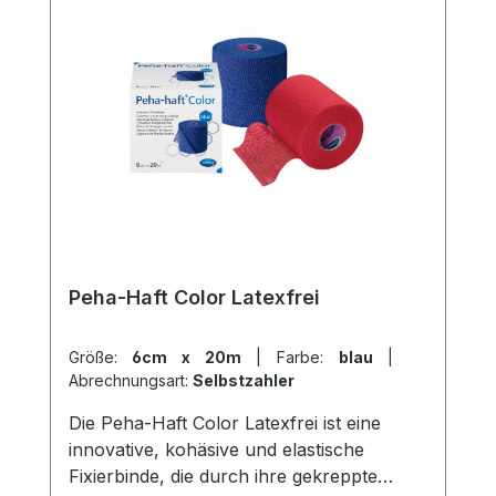
Anwender und Patienten noch einfacher.
Die Binde besteht aus 56% Viskose, 44%
Polyamid und einer synthetischen
Mikrobeschichtung und ist latexfrei.
Weitere Informationen des Herstellers
Kaufen Sie jetzt latexfreie Mollelast
Haftbinden online bei uns und profitieren
Sie von unserem schnellen Versand und
unserem hervorragenden Kundenservice.
Peha-Haft Color Latexfrei
Größe:
6cm x 20m
|
Farbe:
blau
|
Abrechnungsart:
Selbstzahler
Die Peha-Haft Color Latexfrei ist eine
innovative, kohäsive und elastische
Fixierbinde, die durch ihre gekreppte