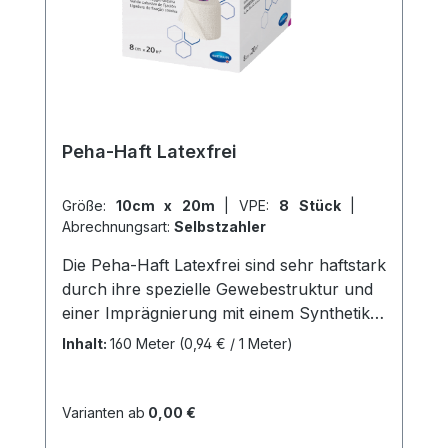
Kundenservice.
Peha-Haft Latexfrei
Größe:
10cm x 20m
|
VPE:
8 Stück
|
Abrechnungsart:
Selbstzahler
Die Peha-Haft Latexfrei sind sehr haftstark
durch ihre spezielle Gewebestruktur und
einer Imprägnierung mit einem Synthetik-
Polymer. Sie sind sehr elastisch und
Inhalt:
160 Meter
(0,94 € / 1 Meter)
haben eine Dehnbarkeit von ca. 85%.
Durch ihre starke Eigenhaftung benötigen
sie wenig Material. Mit nur wenigen
Varianten ab
0,00 €
Umdrehungen erreicht man eine sichere