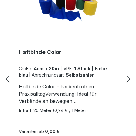
hervorragenden Kundenservice.
Haftbinde Color
Größe:
4cm x 20m
|
VPE:
1 Stück
|
Farbe:
blau
|
Abrechnungsart:
Selbstzahler
Haftbinde Color - Farbenfroh im
PraxisalltagVerwendung: Ideal für
Verbände an bewegten
KörperteilenDauerhaften Fixierung von
Inhalt:
20 Meter
(0,24 € / 1 Meter)
Wundauflagen und KanülenZur Fixierung
von Unterarm-,Finger-,
Unteramsschienen Überwickelung bei
Varianten ab
0,00 €