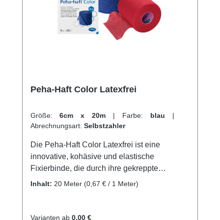
latexfreie Mollelast Haftbinden online bei uns
und profitieren Sie von unserem schnellen
Versand und unserem hervorragenden
Kundenservice.
Peha-Haft Color Latexfrei
Größe:
6cm x 20m
|
Farbe:
blau
|
Abrechnungsart:
Selbstzahler
Die Peha-Haft Color Latexfrei ist eine
innovative, kohäsive und elastische
Fixierbinde, die durch ihre gekreppte
Gewebestruktur und Imprägnierung mit einem
Inhalt:
20 Meter
(0,67 € / 1 Meter)
Synthetik-Polymer einen zweifachen
Hafteffekt bietet.Dank einer Dehnbarkeit von
ca. 100 % und dem starken
Varianten ab
0,00 €