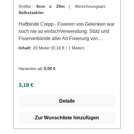
Größe:
6cm x 20m
|
Abrechnungsart:
Selbstzahler
Haftbinde Crepp - Fixieren von Gelenken war
noch nie so einfachVerwendung: Stütz und
Fixierverbände aller Art Fixierung von
Arm-,Knie- und Sprunggelenken Fixierung
Inhalt:
20 Meter
(0,16 € / 1 Meter)
von Wundauflagen, Kanülen,Unterzug und
Polstermaterial uvm. Produktqualität:
Baumwolle Viskose Polyamiddehnbar
Varianten ab
0,00 €
Eigenschaften: Sehr guter Halteffekt durch
Creppwirkung Dauerhafte Fixierung ohne
Regulärer Preis:
3,18 €
Verkleben mit der Haut Kohäsiv (auf-sich-
selbst haftend) Luftdurchlässig Hautfreundlich
Details
Hygienisch, praktisch als Verpackung im
EinzelkartonGeruchsneutralWirtschaftlich mit
20 Meter auf der Rolle (gedehnt) auf der
Zur Wunschliste hinzufügen
RolleGeringer Materialverbrauch durch starke
Haftung und effiziente WebstrukturGeringe