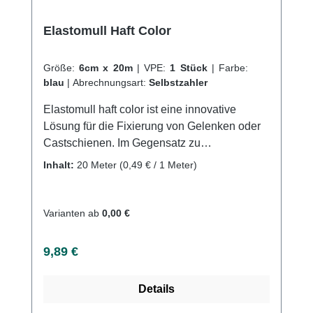
Elastomull Haft Color
Größe:
6cm x 20m
|
VPE:
1 Stück
|
Farbe:
blau
|
Abrechnungsart:
Selbstzahler
Elastomull haft color ist eine innovative
Lösung für die Fixierung von Gelenken oder
Castschienen. Im Gegensatz zu
herkömmlichen Fixierbinden, rutscht die
Inhalt:
20 Meter
(0,49 € / 1 Meter)
elastische Kohäsivbinde nicht und bietet
einen ausgezeichneten, faltenfreien Sitz bei
schneller Applikation. Dies wird durch die
Varianten ab
0,00 €
Imprägnierung mit einem synthetischen
latexfreien Polymer erreicht, welches die
Regulärer Preis:
9,89 €
einzelnen Wickellagen besonders sicher
aufeinanderhaftet. Die Binde besteht aus 40
Details
% Baumwolle, 30 % Viskose und 30 %
Polyamid sowie unbedenklichen Farbstoffen