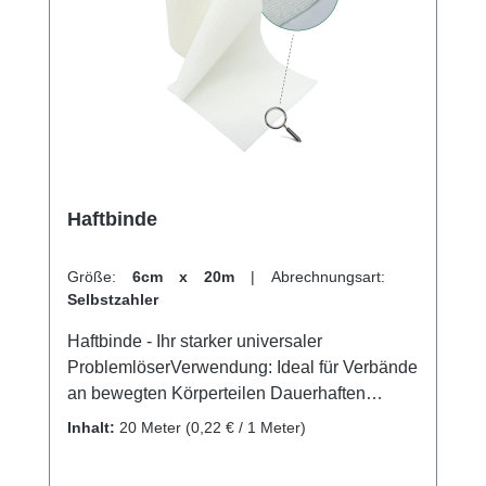
bei funktionellen Verbänden Zum Fixieren
von Verbänden, Schienen usw. Als
schützender Überzug bei Gipsverbänden,
Zink-Gel-Verbänden und funktionellen
Verbänden Zur Befestigung von
Polstermaterial Weitere Informationen des
Herstellers Kaufen Sie jetzt Gazofix latexfrei
online bei uns und profitieren Sie von
Haftbinde
unserem schnellen Versand und unserem
hervorragenden Kundenservice.
Größe:
6cm x 20m
|
Abrechnungsart:
Selbstzahler
Haftbinde - Ihr starker universaler
ProblemlöserVerwendung: Ideal für Verbände
an bewegten Körperteilen Dauerhaften
Fixierung von Wundauflagen und
Inhalt:
20 Meter
(0,22 € / 1 Meter)
KanülenFixierung von Unterarm-,Finger-,
Unteramsschienen Überwickelung bei