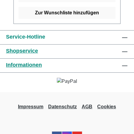
Viskose, 37% Baumwolle und 20% Polyamid.
Kaufen Sie jetzt latexfreie Peha-Haftbinden
Zur Wunschliste hinzufügen
online bei uns und profitieren Sie von
unserem schnellen Versand und unserem
hervorragenden Kundenservice. Weitere
Service-Hotline
Informationen des Herstellers
Shopservice
Informationen
Impressum
Datenschutz
AGB
Cookies