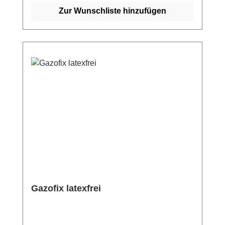
und behält durch den Färbevorgang ihre
Zur Wunschliste hinzufügen
Dehnung und Rückstellkraft bei. Dies gibt
Patienten und Anwender die Möglichkeit, die
Binde in verschiedenen Farben auszuwählen
und so auch optisch ansprechender zu
tragen. Weitere Informationen des Herstellers
Kaufen Sie jetzt Mullkompressen online bei
uns und profitieren Sie von unserem
schnellen Versand und unserem
hervorragenden Kundenservice.
Gazofix latexfrei