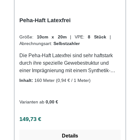
Peha-Haft Latexfrei
Größe:
10cm x 20m
|
VPE:
8 Stück
|
Abrechnungsart:
Selbstzahler
Die Peha-Haft Latexfrei sind sehr haftstark
durch ihre spezielle Gewebestruktur und
einer Imprägnierung mit einem Synthetik-
Polymer. Sie sind sehr elastisch und haben
Inhalt:
160 Meter
(0,94 € / 1 Meter)
eine Dehnbarkeit von ca. 85%. Durch ihre
starke Eigenhaftung benötigen sie wenig
Material. Mit nur wenigen Umdrehungen
Varianten ab
0,00 €
erreicht man eine sichere und dauerhafte
Fixierung, ohne dass sie mit Haut, Haaren
Regulärer Preis:
149,73 €
oder Kleidung verkleben. Sie sind
luftdurchlässig, hautfreundlich und
Details
geruchsneutral und bestehen aus 43%