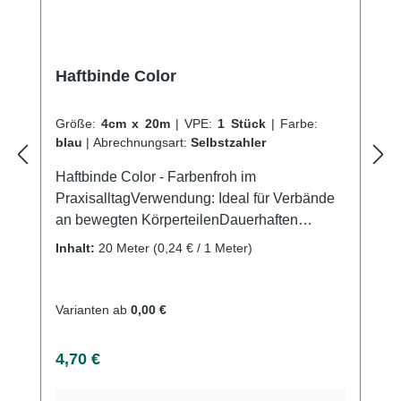
Haftbinde Color
Größe:
4cm x 20m
|
VPE:
1 Stück
|
Farbe:
blau
|
Abrechnungsart:
Selbstzahler
Haftbinde Color - Farbenfroh im
PraxisalltagVerwendung: Ideal für Verbände
an bewegten KörperteilenDauerhaften
Fixierung von Wundauflagen und KanülenZur
Inhalt:
20 Meter
(0,24 € / 1 Meter)
Fixierung von Unterarm-,Finger-,
Unteramsschienen Überwickelung bei
gespaltenen Gipsverbänden Uvm.
Varianten ab
0,00 €
Produktqualität: Baumwolle
PolyamidDehnbar Eigenschaften: Kohäsiv
Regulärer Preis:
4,70 €
(auf-sich-selbst haftend)
LängselastischLuftdurchlässigGeruchsneutral