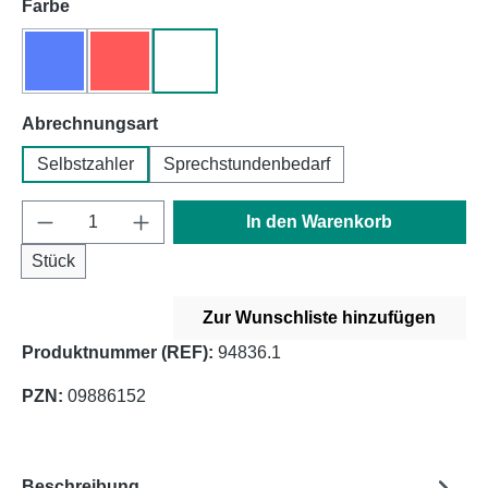
auswählen
Farbe
blau
rot
weiß
(Diese Option ist zurzeit nicht verfügbar.)
(Diese Option ist zurzeit nicht verfügbar.)
auswählen
Abrechnungsart
Selbstzahler
Sprechstundenbedarf
Produkt Anzahl: Gib den gewünschten Wert e
In den Warenkorb
Stück
Zur Wunschliste hinzufügen
Produktnummer (REF):
94836.1
PZN:
09886152
Beschreibung