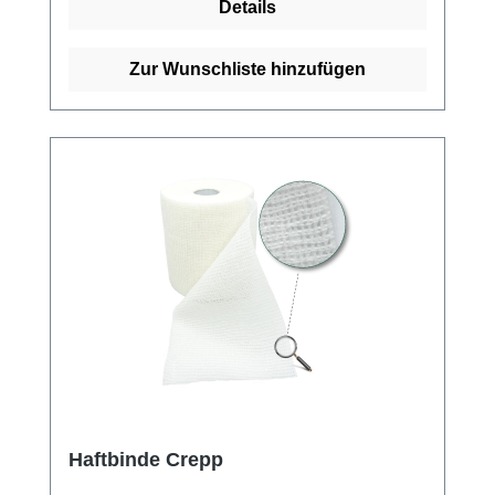
Details
Guter Halt der Bindentouren Wirtschaftlich mit
20 Meter (gedehnt) auf der Rolle Geringer
Materialverbrauch durch starke Haftung und
Zur Wunschliste hinzufügen
effiziente WebstrukturGeringe Haftung auf
KleidungStabile WebkanteHygienisch,
praktisch als Verpackung im Einzelkarton
Kaufen Sie jetzt Color Haftbinden online bei
uns und profitieren Sie von unserem
schnellen Versand und unserem
hervorragenden Kundenservice.
Haftbinde Crepp