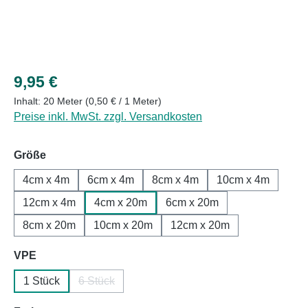
Regulärer Preis:
9,95 €
Inhalt:
20 Meter
(0,50 € / 1 Meter)
Preise inkl. MwSt. zzgl. Versandkosten
auswählen
Größe
4cm x 4m
6cm x 4m
8cm x 4m
10cm x 4m
12cm x 4m
4cm x 20m
6cm x 20m
8cm x 20m
10cm x 20m
12cm x 20m
auswählen
VPE
1 Stück
6 Stück
(Diese Option ist zurzeit nicht verfügbar.)