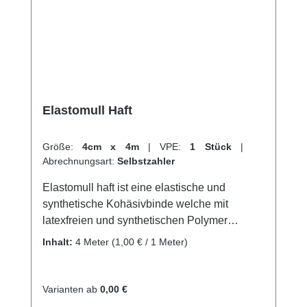
Elastomull Haft
Größe:
4cm x 4m
|
VPE:
1 Stück
|
Abrechnungsart:
Selbstzahler
Elastomull haft ist eine elastische und
synthetische Kohäsivbinde welche mit
latexfreien und synthetischen Polymer
beschichtet wird. Mit einer Imprägnierung von
Inhalt:
4 Meter
(1,00 € / 1 Meter)
latexfreiem synthetischen Polymer, bietet es
eine besonders sichere aufeinander Haftung
der Wickellagen, was ein faltenfreies und
Varianten ab
0,00 €
schnelles Anlegen des Verbands