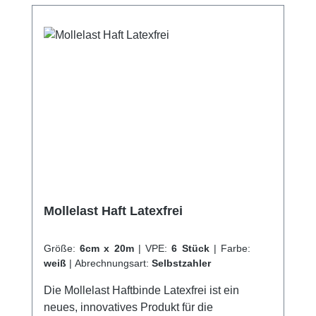
Haftung auf KleidungStabile Webkante
Kaufen Sie jetzt Crepp Haftbinden online bei
uns und profitieren Sie von unserem
schnellen Versand und unserem
hervorragenden Kundenservice.
Mollelast Haft Latexfrei
Größe:
6cm x 20m
|
VPE:
6 Stück
|
Farbe:
weiß
|
Abrechnungsart:
Selbstzahler
Die Mollelast Haftbinde Latexfrei ist ein
neues, innovatives Produkt für die