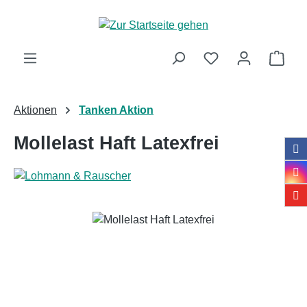
Zum Hauptinhalt springen
Ware
Aktionen
Tanken Aktion
Mollelast Haft Latexfrei
Bildergalerie überspringen