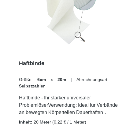
Verrenkungen Als hautfreundlicher Unterzug
bei funktionellen Verbänden Zum Fixieren
von Verbänden, Schienen usw. Als
schützender Überzug bei Gipsverbänden,
Zink-Gel-Verbänden und funktionellen
Verbänden Zur Befestigung von
Polstermaterial Weitere Informationen des
Herstellers Kaufen Sie jetzt Gazofix latexfrei
online bei uns und profitieren Sie von
Haftbinde
unserem schnellen Versand und unserem
hervorragenden Kundenservice.
Größe:
6cm x 20m
|
Abrechnungsart:
Selbstzahler
Haftbinde - Ihr starker universaler
ProblemlöserVerwendung: Ideal für Verbände
an bewegten Körperteilen Dauerhaften
Fixierung von Wundauflagen und
Inhalt:
20 Meter
(0,22 € / 1 Meter)
KanülenFixierung von Unterarm-,Finger-,
Unteramsschienen Überwickelung bei