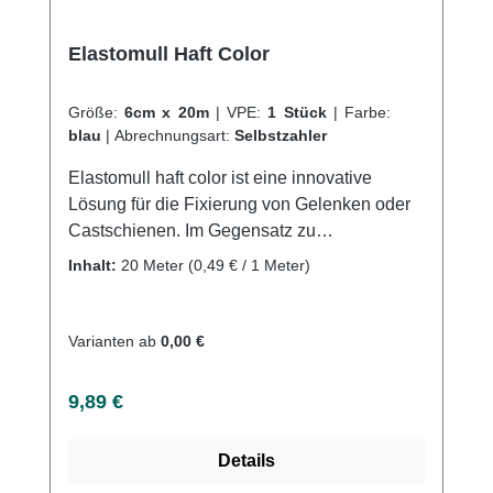
Elastomull Haft Color
Größe:
6cm x 20m
|
VPE:
1 Stück
|
Farbe:
blau
|
Abrechnungsart:
Selbstzahler
Elastomull haft color ist eine innovative
Lösung für die Fixierung von Gelenken oder
Castschienen. Im Gegensatz zu
herkömmlichen Fixierbinden, rutscht die
Inhalt:
20 Meter
(0,49 € / 1 Meter)
elastische Kohäsivbinde nicht und bietet
einen ausgezeichneten, faltenfreien Sitz bei
schneller Applikation. Dies wird durch die
Varianten ab
0,00 €
Imprägnierung mit einem synthetischen
latexfreien Polymer erreicht, welches die
Regulärer Preis:
9,89 €
einzelnen Wickellagen besonders sicher
aufeinanderhaftet. Die Binde besteht aus 40
Details
% Baumwolle, 30 % Viskose und 30 %