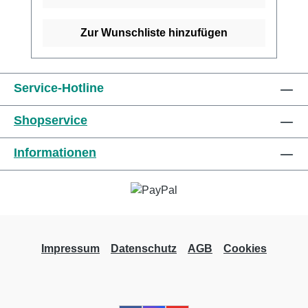
Viskose, 37% Baumwolle und 20% Polyamid.
Kaufen Sie jetzt latexfreie Peha-Haftbinden
Zur Wunschliste hinzufügen
online bei uns und profitieren Sie von
unserem schnellen Versand und unserem
hervorragenden Kundenservice. Weitere
Service-Hotline
Informationen des Herstellers
Shopservice
Informationen
Impressum
Datenschutz
AGB
Cookies