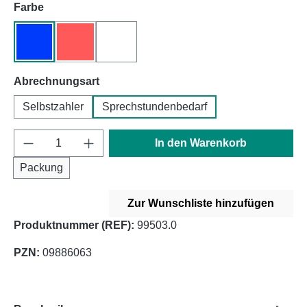
auswählen
Farbe
blau
rot
weiß
(Diese Option ist zurzeit nicht verfügbar.)
auswählen
Abrechnungsart
Selbstzahler
Sprechstundenbedarf
Produkt Anzahl: Gib den gewünschten Wert e
In den Warenkorb
Packung
Zur Wunschliste hinzufügen
Produktnummer (REF):
99503.0
PZN:
09886063