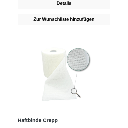
Details
Guter Halt der Bindentouren Wirtschaftlich mit
20 Meter (gedehnt) auf der Rolle Geringer
Materialverbrauch durch starke Haftung und
Zur Wunschliste hinzufügen
effiziente WebstrukturGeringe Haftung auf
KleidungStabile WebkanteHygienisch,
praktisch als Verpackung im Einzelkarton
Kaufen Sie jetzt Color Haftbinden online bei
uns und profitieren Sie von unserem
schnellen Versand und unserem
hervorragenden Kundenservice.
Haftbinde Crepp