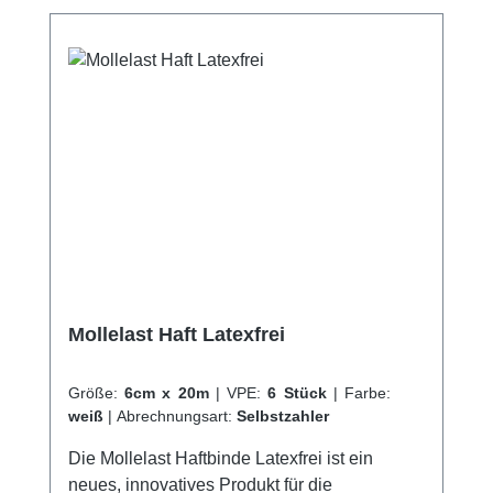
Haftung auf KleidungStabile Webkante
Kaufen Sie jetzt Crepp Haftbinden online bei
uns und profitieren Sie von unserem
schnellen Versand und unserem
hervorragenden Kundenservice.
Mollelast Haft Latexfrei
Größe:
6cm x 20m
|
VPE:
6 Stück
|
Farbe:
weiß
|
Abrechnungsart:
Selbstzahler
Die Mollelast Haftbinde Latexfrei ist ein
neues, innovatives Produkt für die