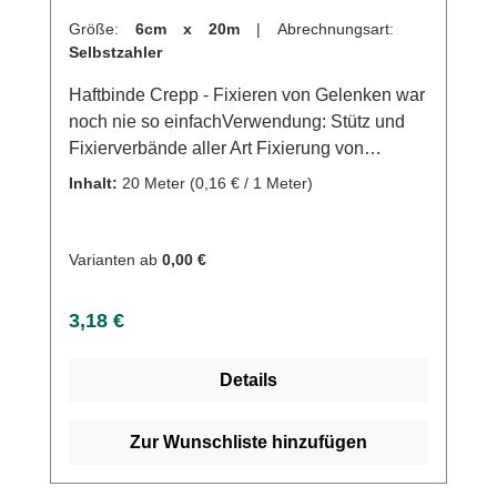
Größe:
6cm x 20m
|
Abrechnungsart:
Selbstzahler
Haftbinde Crepp - Fixieren von Gelenken war
noch nie so einfachVerwendung: Stütz und
Fixierverbände aller Art Fixierung von
Arm-,Knie- und Sprunggelenken Fixierung
Inhalt:
20 Meter
(0,16 € / 1 Meter)
von Wundauflagen, Kanülen,Unterzug und
Polstermaterial uvm. Produktqualität:
Baumwolle Viskose Polyamiddehnbar
Varianten ab
0,00 €
Eigenschaften: Sehr guter Halteffekt durch
Creppwirkung Dauerhafte Fixierung ohne
Regulärer Preis:
3,18 €
Verkleben mit der Haut Kohäsiv (auf-sich-
selbst haftend) Luftdurchlässig Hautfreundlich
Details
Hygienisch, praktisch als Verpackung im
EinzelkartonGeruchsneutralWirtschaftlich mit
20 Meter auf der Rolle (gedehnt) auf der
Zur Wunschliste hinzufügen
RolleGeringer Materialverbrauch durch starke
Haftung und effiziente WebstrukturGeringe