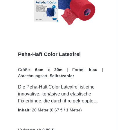
Informationen des Herstellers Kaufen Sie jetzt
latexfreie Mollelast Haftbinden online bei uns
und profitieren Sie von unserem schnellen
Versand und unserem hervorragenden
Kundenservice.
Peha-Haft Color Latexfrei
Größe:
6cm x 20m
|
Farbe:
blau
|
Abrechnungsart:
Selbstzahler
Die Peha-Haft Color Latexfrei ist eine
innovative, kohäsive und elastische
Fixierbinde, die durch ihre gekreppte
Gewebestruktur und Imprägnierung mit einem
Inhalt:
20 Meter
(0,67 € / 1 Meter)
Synthetik-Polymer einen zweifachen
Hafteffekt bietet.Dank einer Dehnbarkeit von
ca. 100 % und dem starken
Varianten ab
0,00 €