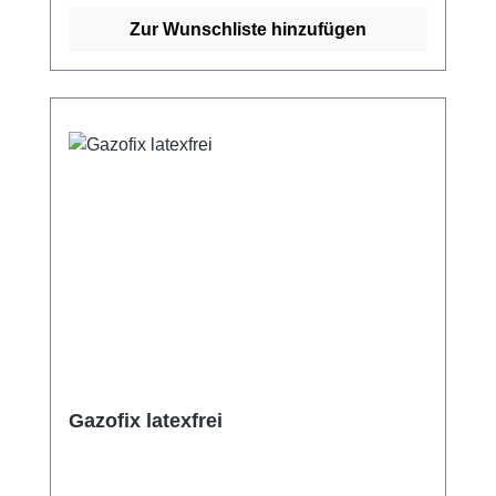
Polyamid sowie unbedenklichen Farbstoffen
und behält durch den Färbevorgang ihre
Zur Wunschliste hinzufügen
Dehnung und Rückstellkraft bei. Dies gibt
Patienten und Anwender die Möglichkeit, die
Binde in verschiedenen Farben auszuwählen
und so auch optisch ansprechender zu
tragen. Weitere Informationen des Herstellers
Kaufen Sie jetzt Mullkompressen online bei
uns und profitieren Sie von unserem
schnellen Versand und unserem
hervorragenden Kundenservice.
Gazofix latexfrei