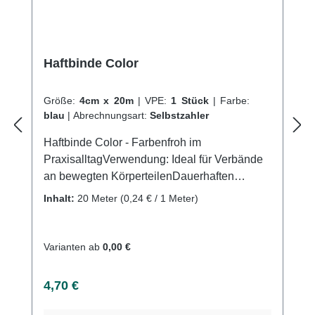
Haftbinde Color
Größe:
4cm x 20m
|
VPE:
1 Stück
|
Farbe:
blau
|
Abrechnungsart:
Selbstzahler
Haftbinde Color - Farbenfroh im
PraxisalltagVerwendung: Ideal für Verbände
an bewegten KörperteilenDauerhaften
Fixierung von Wundauflagen und KanülenZur
Inhalt:
20 Meter
(0,24 € / 1 Meter)
Fixierung von Unterarm-,Finger-,
Unteramsschienen Überwickelung bei
gespaltenen Gipsverbänden Uvm.
Varianten ab
0,00 €
Produktqualität: Baumwolle
PolyamidDehnbar Eigenschaften: Kohäsiv
Regulärer Preis:
4,70 €
(auf-sich-selbst haftend)
LängselastischLuftdurchlässigGeruchsneutral