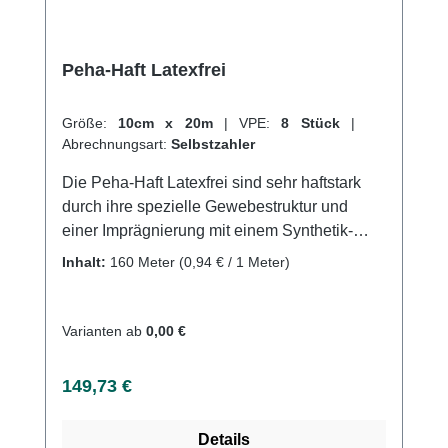
Peha-Haft Latexfrei
Größe:
10cm x 20m
|
VPE:
8 Stück
|
Abrechnungsart:
Selbstzahler
Die Peha-Haft Latexfrei sind sehr haftstark
durch ihre spezielle Gewebestruktur und
einer Imprägnierung mit einem Synthetik-
Polymer. Sie sind sehr elastisch und haben
Inhalt:
160 Meter
(0,94 € / 1 Meter)
eine Dehnbarkeit von ca. 85%. Durch ihre
starke Eigenhaftung benötigen sie wenig
Material. Mit nur wenigen Umdrehungen
Varianten ab
0,00 €
erreicht man eine sichere und dauerhafte
Fixierung, ohne dass sie mit Haut, Haaren
Regulärer Preis:
149,73 €
oder Kleidung verkleben. Sie sind
luftdurchlässig, hautfreundlich und
Details
geruchsneutral und bestehen aus 43%