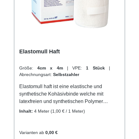
Elastomull Haft
Größe:
4cm x 4m
|
VPE:
1 Stück
|
Abrechnungsart:
Selbstzahler
Elastomull haft ist eine elastische und
synthetische Kohäsivbinde welche mit
latexfreien und synthetischen Polymer
beschichtet wird. Mit einer Imprägnierung von
Inhalt:
4 Meter
(1,00 € / 1 Meter)
latexfreiem synthetischen Polymer, bietet es
eine besonders sichere aufeinander Haftung
der Wickellagen, was ein faltenfreies und
Varianten ab
0,00 €
schnelles Anlegen des Verbands