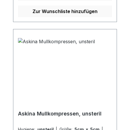
14079Eigenschaften:sterilein gesiegelt zu
je 2 Stückeingeschlagene
Zur Wunschliste hinzufügen
Schnittkanten(=ES)ohne störende
Randfäden dichte Webstruktur hohe
Saugfähigkeit mehrfach
aufklappbarLuftdurchlässig sehr weich
und anschmiegsam Kaufen Sie jetzt sterile
Askina Mullkompressen online bei uns
und profitieren Sie von unserem
schnellen Versand und unserem
hervorragenden Kundenservice. Weitere
Informationen des Herstellers
Askina Mullkompressen, unsteril
Hygiene:
unsteril
|
Größe:
5cm x 5cm
|