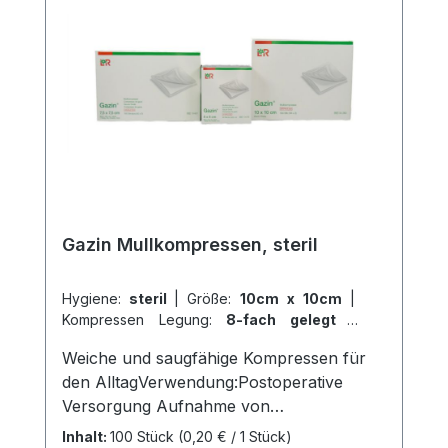
Sie sind zur äußeren Anwendung
bestimmt. Weitere Informationen des
Herstellers Kaufen Sie jetzt sterile FIWA
sterile Kompressen online bei uns und
profitieren Sie von unserem schnellen
Versand und unserem hervorragenden
Kundenservice.
Gazin Mullkompressen, steril
Hygiene:
steril
|
Größe:
10cm x 10cm
|
Kompressen Legung:
8-fach gelegt
|
Kompressen Verpackungen:
50 x 2 Stück
|
Weiche und saugfähige Kompressen für
Abrechnungsart:
Selbstzahler
den AlltagVerwendung:Postoperative
Versorgung Aufnahme von
FlüssigkeitenVersorgung von
Inhalt:
100 Stück
(0,20 € / 1 Stück)