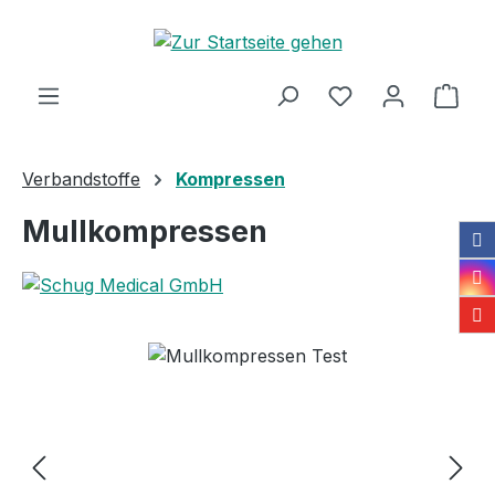
Zum Hauptinhalt springen
Ware
Verbandstoffe
Kompressen
Mullkompressen
Bildergalerie überspringen