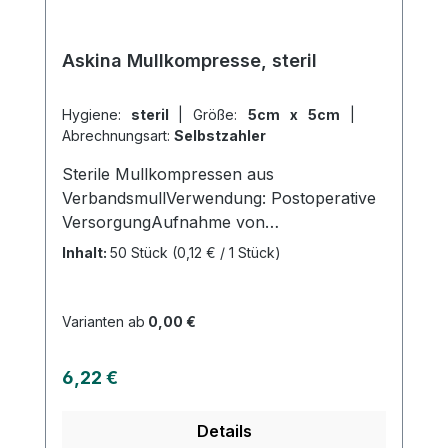
Askina Mullkompresse, steril
Hygiene:
steril
|
Größe:
5cm x 5cm
|
Abrechnungsart:
Selbstzahler
Sterile Mullkompressen aus
VerbandsmullVerwendung: Postoperative
VersorgungAufnahme von
FlüssigkeitenVersorgung von
Inhalt:
50 Stück
(0,12 € / 1 Stück)
Wundenallgemeine
WundversorgungPolsterung der
DruckstellenReinigung von
Varianten ab
0,00 €
WundenAufsaugen von
FlüssigkeitenProduktqualität: 100 %
Regulärer Preis:
6,22 €
Baumwolle 17-fädiges Baumwollgewebe
und 8-fach gelegt gefertigt nach der
Details
Euronorm: EN