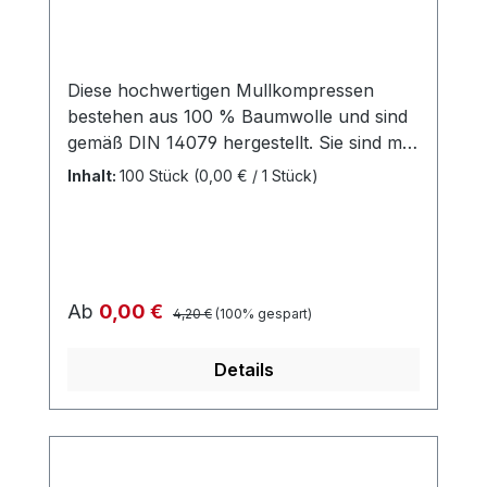
Diese hochwertigen Mullkompressen
bestehen aus 100 % Baumwolle und sind
gemäß DIN 14079 hergestellt. Sie sind mit
eingeschlagenen Schnittkanten versehen
Inhalt:
100 Stück
(0,00 € / 1 Stück)
und einzeln steril verpackt, jeweils zu 2
Stück. Verwendungszweck: Diese
Mullkompressen sind vielseitig einsetzbar
und eignen sich hervorragend zur
allgemeinen Wundversorgung. Sie sind
Regulärer Preis:
Verkaufspreis:
Ab
0,00 €
4,20 €
(100% gespart)
besonders geeignet für die
Erstversorgung von verschmutzten,
Details
infizierten und stark sezernierenden
Wunden. Darüber hinaus können sie als
Tupfer oder Kompressen bei kleineren
operativen Eingriffen in der Ambulanz
oder auf der Station verwendet werden.