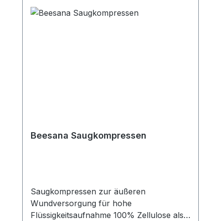
und anschmiegsam Kaufen Sie jetzt
unsterile Askina Mullkompressen online
bei uns und profitieren Sie von unserem
schnellen Versand und unserem
hervorragenden Kundenservice. Weitere
Informationen des Herstellers
Beesana Saugkompressen
Saugkompressen zur äußeren
Wundversorgung für hohe
Flüssigkeitsaufnahme 100% Zellulose als