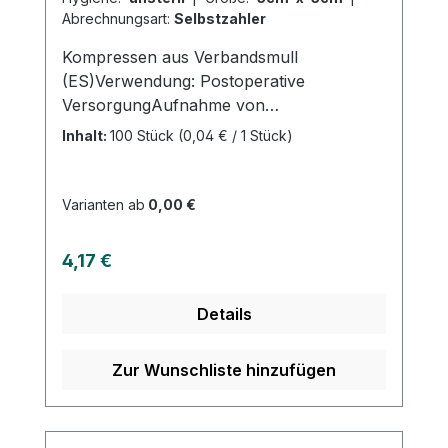
Abrechnungsart:
Selbstzahler
Kompressen aus Verbandsmull
(ES)Verwendung: Postoperative
VersorgungAufnahme von
FlüssigkeitenVersorgung von
Inhalt:
100 Stück
(0,04 € / 1 Stück)
Wundenallgemeine
WundversorgungPolsterung der
DruckstellenReinigung von
Varianten ab
0,00 €
WundenAufsaugen von
FlüssigkeitenProduktqualität: 100 %
Regulärer Preis:
4,17 €
Baumwolle 17-fädiges Baumwollgewebe
und 8-fach gelegt gefertigt nach der
Details
Euronorm: EN
14079Eigenschaften:eingeschlagene
Schnittkanten (=ES)ohne störende
Zur Wunschliste hinzufügen
Randfäden dichte Webstruktur hohe
Saugfähigkeit mehrfach
aufklappbarLuftdurchlässig sehr weich