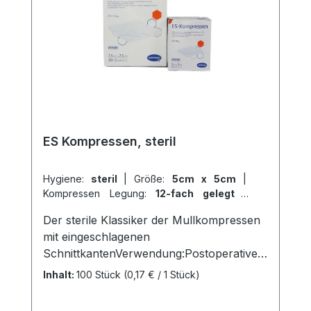
uns und profitieren Sie von unserem
schnellen Versand und unserem
hervorragenden Kundenservice.
ES Kompressen, steril
Hygiene:
steril
|
Größe:
5cm x 5cm
|
Kompressen Legung:
12-fach gelegt
|
Kompressen Verpackungen:
20 x 5 Stück
|
Der sterile Klassiker der Mullkompressen
Abrechnungsart:
Selbstzahler
mit eingeschlagenen
SchnittkantenVerwendung:Postoperative
VersorgungAufnahme von
Inhalt:
100 Stück
(0,17 € / 1 Stück)
FlüssigkeitenVersorgung von
Wundenallgemeine