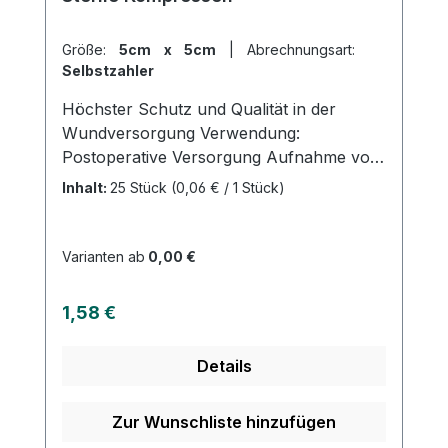
Größe:
5cm x 5cm
|
Abrechnungsart:
Selbstzahler
Höchster Schutz und Qualität in der
Wundversorgung Verwendung:
Postoperative Versorgung Aufnahme von
Flüssigkeiten Versorgung von Wunden
Inhalt:
25 Stück
(0,06 € / 1 Stück)
Polsterung bei Druckstellen
Produktqualität: 100% reine
sauerstoffgebleichte Baumwolle 17-fädig
Varianten ab
0,00 €
und 8-fachgelegt Gefertigt nach der
Euronorm: EN 14079-VM17
Regulärer Preis:
1,58 €
Eigenschaften: Steril Eingesiegelt zu je 2
Stück Eingeschlagene Schnittkanten
Details
(=ES) Ohne störende Randfäden dichte
Webstruktur Hohe Saugfähigkeit
Mehrfach aufklappbar Luftdurchlässig
Zur Wunschliste hinzufügen
Sehr weich und anschmiegsam Kaufen