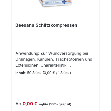
Beesana Schlitzkompressen
Anwendung: Zur Wundversorgung bei
Drainagen, Kanülen, Tracheotomien und
Extensionen. Charakteristik:
Vlieskompresse aus Viskose und
Inhalt:
50 Stück
(0,00 € / 1 Stück)
Polyester Sehr saugfähig Wundverträglich
und weich auf der Haut Nicht fasernd
Weitere Informationen des Herstellers
Kaufen Sie jetzt Beesana
Schlitzkompressen online bei uns und
Regulärer Preis:
Verkaufspreis:
Ab
0,00 €
19,18 €
(100% gespart)
profitieren Sie von unserem schnellen