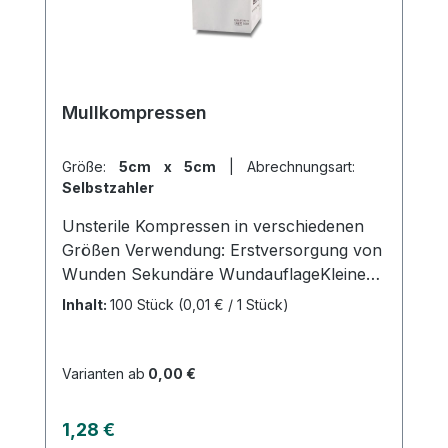
Wundverband suchen, der den
Heilungsprozess effektiv unterstützt.
Weitere Informationen des Herstellers
Kaufen Sie jetzt Jelonet online bei uns
und profitieren Sie von unserem
Mullkompressen
schnellen Versand und unserem
hervorragenden Kundenservice.
Größe:
5cm x 5cm
|
Abrechnungsart:
Selbstzahler
Unsterile Kompressen in verschiedenen
Größen Verwendung: Erstversorgung von
Wunden Sekundäre WundauflageKleinen
operativen EingriffenPolsterung bei
Inhalt:
100 Stück
(0,01 € / 1 Stück)
DruckstellenProduktqualität: 100% reine
Sauerstoffgebleichte Baumwoll 17-fädig
und 8-fachgelegt Gefertigt nach der
Varianten ab
0,00 €
Euronorm: EN 14079-
VM17Eigenschaften:Eingeschlagene
Regulärer Preis:
1,28 €
Schnittkanten (=ES)Ohne störende