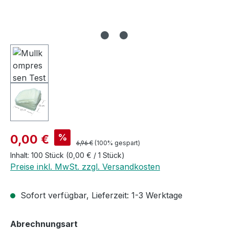
Verkaufspreis:
%
0,00 €
Regulärer Preis:
6,96 €
(100% gespart)
Inhalt:
100 Stück
(0,00 € / 1 Stück)
Preise inkl. MwSt. zzgl. Versandkosten
Sofort verfügbar, Lieferzeit: 1-3 Werktage
auswählen
Abrechnungsart