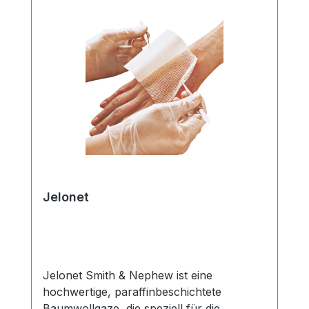
Saugfähigkeit, um eine effiziente
Wundreinigung und -heilung zu
unterstützen. Weitere Informationen des
Herstellers Kaufen Sie jetzt Gazin
Tamponadebinde online bei uns und
profitieren Sie von unserem schnellen
Versand und unserem hervorragenden
Kundenservice.
Jelonet
Jelonet Smith & Nephew ist eine
hochwertige, paraffinbeschichtete
Baumwollgaze, die speziell für die