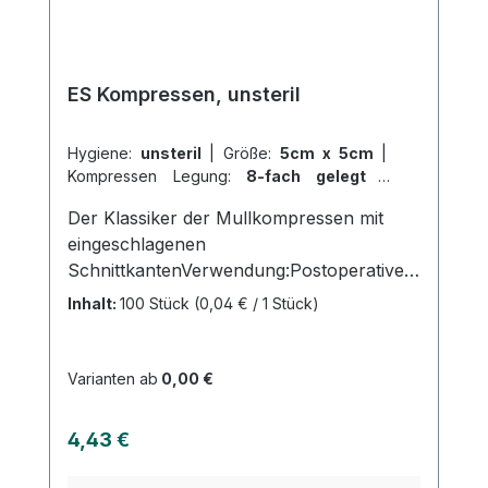
ES Kompressen, unsteril
Hygiene:
unsteril
|
Größe:
5cm x 5cm
|
Kompressen Legung:
8-fach gelegt
|
Abrechnungsart:
Selbstzahler
Der Klassiker der Mullkompressen mit
eingeschlagenen
SchnittkantenVerwendung:Postoperative
VersorgungAufnahme von
Inhalt:
100 Stück
(0,04 € / 1 Stück)
FlüssigkeitenVersorgung von
Wundenallgemeine
WundversorgungPolsterung bei
Varianten ab
0,00 €
Druckstellenstark sezierende
Wundeverschmutzte und infizierte
Regulärer Preis:
4,43 €
WundenProduktqualität:100 %
Baumwolle17-fädiges Baumwollgewebe