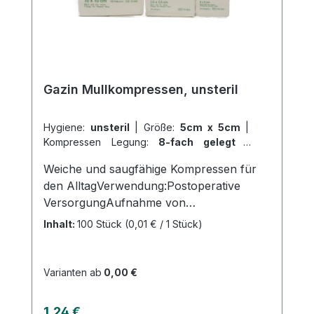
Gazin Mullkompressen, unsteril
Hygiene:
unsteril
|
Größe:
5cm x 5cm
|
Kompressen Legung:
8-fach gelegt
|
Abrechnungsart:
Selbstzahler
Weiche und saugfähige Kompressen für
den AlltagVerwendung:Postoperative
VersorgungAufnahme von
FlüssigkeitenVersorgung von
Inhalt:
100 Stück
(0,01 € / 1 Stück)
Wundenallgemeine Wundversorgung
Polsterung bei
DruckstellenWundreinigungAufsaugen
Varianten ab
0,00 €
von FlüssigkeitenProduktqualität:100 %
Baumwolle17-fädiges Baumwollgewebe
Regulärer Preis:
1,24 €