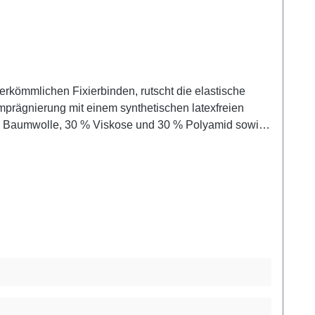
erkömmlichen Fixierbinden, rutscht die elastische
 Imprägnierung mit einem synthetischen latexfreien
0 % Baumwolle, 30 % Viskose und 30 % Polyamid sowie
ten und Anwender die Möglichkeit, die Binde in
ei uns