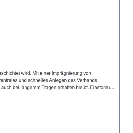
eschichtet wird. Mit einer Imprägnierung von
altenfreies und schnelles Anlegen des Verbands
e auch bei längerem Tragen erhalten bleibt. Elastomull
itere Informationen des
nd und unserem hervorragenden Kundenservice.