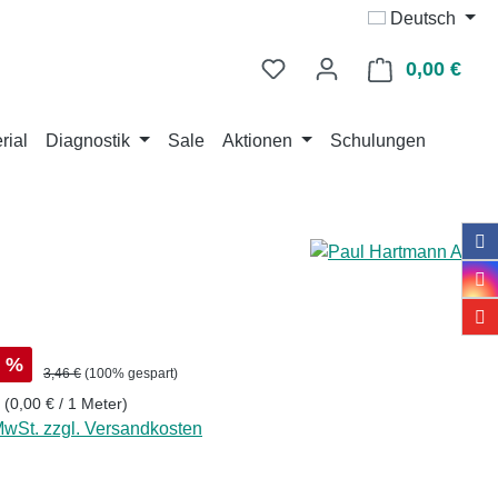
Deutsch
0,00 €
Ware
rial
Diagnostik
Sale
Aktionen
Schulungen
s:
%
Regulärer Preis:
3,46 €
(100% gespart)
r
(0,00 € / 1 Meter)
 MwSt. zzgl. Versandkosten
ählen