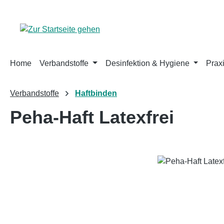
m Hauptinhalt springen
Zur Suche springen
Zur Hauptnavigation springen
Home
Verbandstoffe
Desinfektion & Hygiene
Prax
Verbandstoffe
Haftbinden
Peha-Haft Latexfrei
Bildergalerie überspringen