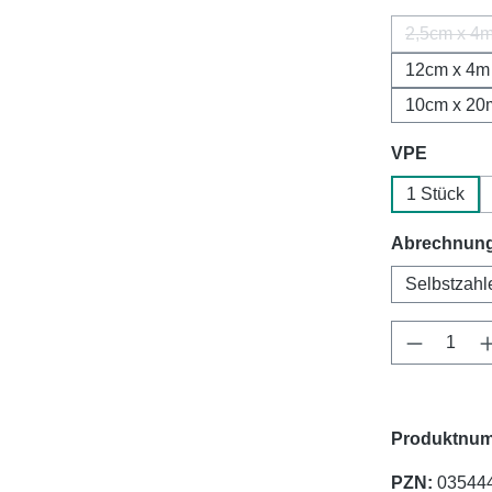
2,5cm x 4
(Diese
12cm x 4m
10cm x 20
auswäh
VPE
1 Stück
Abrechnung
Selbstzahl
Produkt 
Produktnum
PZN:
03544