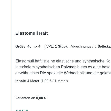
Elastomull Haft
Größe:
4cm x 4m
|
VPE:
1 Stück
|
Abrechnungsart:
Selbstz
Elastomull haft ist eine elastische und synthetische K
latexfreiem synthetischen Polymer, bietet es eine bes
gewährleistet.Die spezielle Webtechnik und die gekräus
haft besteht aus 40 % Baumwolle, 30 % Viskose und 30 % Polyami
Inhalt:
4 Meter
(1,00 € / 1 Meter)
Herstellers Kaufen Sie jetzt Elastomull Haftbinden o
Varianten ab
0,00 €