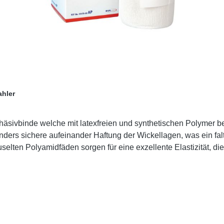
ahler
ohäsivbinde welche mit latexfreien und synthetischen Polymer b
onders sichere aufeinander Haftung der Wickellagen, was ein f
elten Polyamidfäden sorgen für eine exzellente Elastizität, di
d, was ihm eine hohe Atmungsaktivität und Hautfreundlichkeit verleiht. We
nline bei uns und profitieren Sie von unserem schnellen Versa