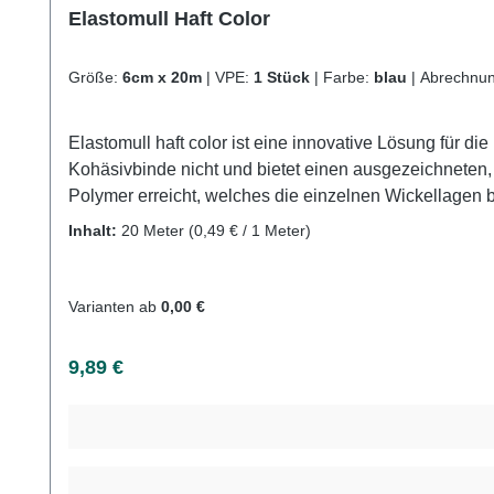
Elastomull Haft Color
Größe:
6cm x 20m
|
VPE:
1 Stück
|
Farbe:
blau
|
Abrechnun
Elastomull haft color ist eine innovative Lösung für 
Kohäsivbinde nicht und bietet einen ausgezeichneten, f
Polymer erreicht, welches die einzelnen Wickellagen
unbedenklichen Farbstoffen und behält durch den Färb
Inhalt:
20 Meter
(0,49 € / 1 Meter)
verschiedenen Farben auszuwählen und so auch optisch ansprechender zu tr
und profitieren Sie von unserem schnellen Versand 
Varianten ab
0,00 €
Regulärer Preis:
9,89 €