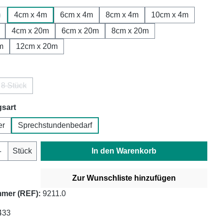
m
4cm x 4m
6cm x 4m
8cm x 4m
10cm x 4m
 Option ist zurzeit nicht verfügbar.)
4cm x 20m
6cm x 20m
8cm x 20m
m
12cm x 20m
len
8 Stück
(Diese Option ist zurzeit nicht verfügbar.)
auswählen
sart
er
Sprechstundenbedarf
Anzahl: Gib den gewünschten Wert ein oder
Stück
In den Warenkorb
Zur Wunschliste hinzufügen
mer (REF):
9211.0
433