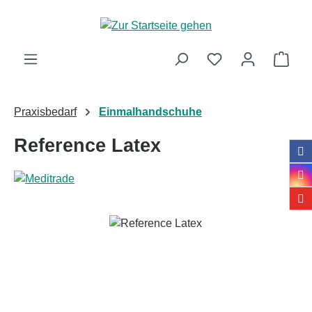
Zum Hauptinhalt springen
Ware
Praxisbedarf
Einmalhandschuhe
Reference Latex
Bildergalerie überspringen