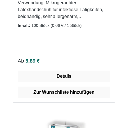
Verwendung: Mikrogerauhter
Latexhandschuh für infektiöse Tätigkeiten,
beidhändig, sehr allergenarm,
puderfreiUntersuchungshandschuh Farbe
Inhalt:
100 Stück
(0,06 € / 1 Stück)
natur aus Latex gem. DIN EN
455Schutzhandschuh nach PSAPuderfrei,
proteinarmMikrogeraut Reißfest und
elastischPassend für beide Hände Für den
Kontakt mit Lebensmitteln geeignet Weitere
Regulärer Preis:
Ab
5,89 €
Informationen des Herstellers
Details
Zur Wunschliste hinzufügen