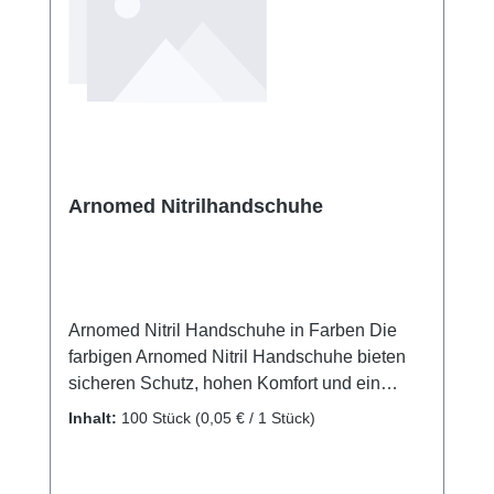
Arnomed Nitrilhandschuhe
Arnomed Nitril Handschuhe in Farben Die
farbigen Arnomed Nitril Handschuhe bieten
sicheren Schutz, hohen Komfort und ein
modernes Erscheinungsbild. Sie bestehen
Inhalt:
100 Stück
(0,05 € / 1 Stück)
aus robustem Nitril und sind puderfrei sowie
latexfrei. Dadurch eignen sie sich ideal fuer
empfindliche Haut und alle professionellen