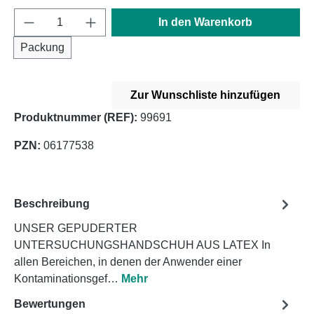
Produkt Anzahl: Gib den gewünschten Wert e
In den Warenkorb
Packung
Zur Wunschliste hinzufügen
Produktnummer (REF):
99691
PZN:
06177538
Beschreibung
UNSER GEPUDERTER
UNTERSUCHUNGSHANDSCHUH AUS LATEX In
allen Bereichen, in denen der Anwender einer
Kontaminationsgef…
Mehr
Bewertungen