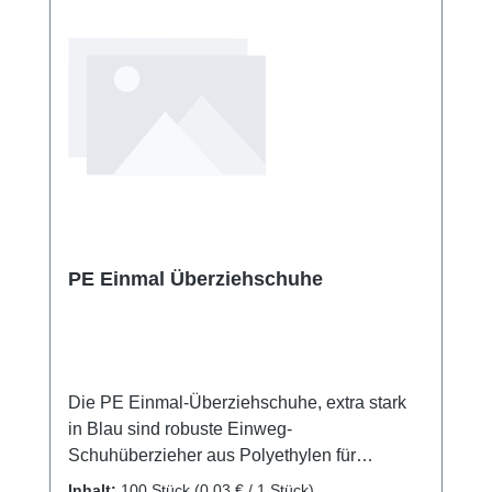
X-Long online bei uns und profitieren Sie von
unserem schnellen Versand und unserem
hervorragenden Kundenservice.
PE Einmal Überziehschuhe
Die PE Einmal-Überziehschuhe, extra stark
in Blau sind robuste Einweg-
Schuhüberzieher aus Polyethylen für
hygienisch sensible Arbeitsbereiche. Mit
Inhalt:
100 Stück
(0,03 € / 1 Stück)