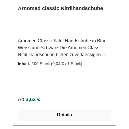
Arnomed classic Nitrilhandschuhe
Arnomed Classic Nitril Handschuhe in Blau,
Weiss und Schwarz Die Arnomed Classic
Nitril Handschuhe bieten zuverlaessigen
Schutz, hohen Tragekomfort und maximale
Inhalt:
100 Stück
(0,04 € / 1 Stück)
Hygiene. Sie bestehen aus
widerstandsfaehigem Nitril und sind puderfrei
sowie latexfrei. Damit eignen sie sich ideal
fuer empfindliche Haut und alle
professionellen Einsatzbereiche. Vorteile und
Regulärer Preis:
Ab
3,63 €
Eigenschaften Hochwertiges,
widerstandsfaehiges Nitril Puderfrei und
Details
latexfrei Mikrotexturierte Fingerspitzen fuer
sicheren Griff Beidhaendig tragbar, elastisch