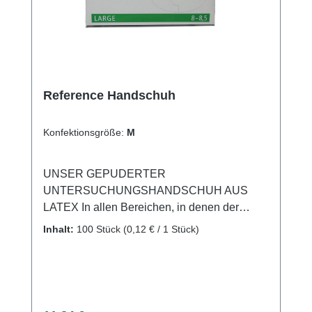
die Überziehschuhe vielseitig in
unterschiedlichen Einrichtungen eingesetzt
werden können. Die Verpackungseinheit
beinhaltet 100 Stück.
Reference Handschuh
Konfektionsgröße:
M
UNSER GEPUDERTER
UNTERSUCHUNGSHANDSCHUH AUS
LATEX In allen Bereichen, in denen der
Anwender einer Kontaminationsgefahr
Inhalt:
100 Stück
(0,12 € / 1 Stück)
ausgesetzt ist. Geeignet für hochinfektiöse
Situationen in Krankenhäusern und bei
niedergelassenen Ärzten. Geeignet für den
Einsatz im industriellen
Bereich.Charakteristik: Mikrogeraut Lightly