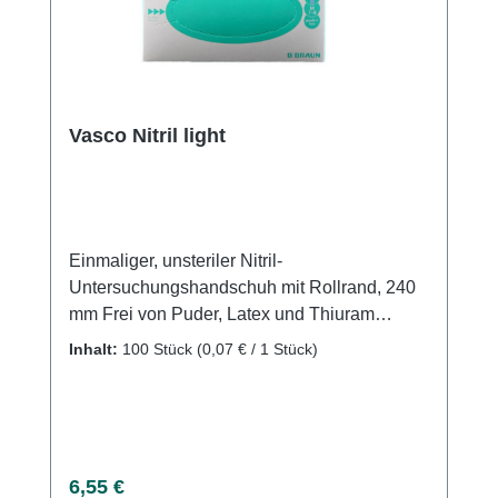
Vasco Nitril light
Einmaliger, unsteriler Nitril-
Untersuchungshandschuh mit Rollrand, 240
mm Frei von Puder, Latex und Thiuram
Innenbeschichtung aus latexfreiem Polymer
Inhalt:
100 Stück
(0,07 € / 1 Stück)
Erfüllt die Anforderungen an medizinische
Untersuchungshandschuhe gemäß der EU-
Medizinprodukte-Verordnung 2017/745
(Klasse I) Als Schutzhandschuh gemäß der
PSA-Verordnung (EU) 2016/425 (Kategorie
Regulärer Preis:
6,55 €