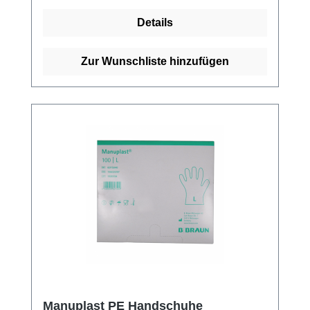
Einsatz Maße: 250 × 135 × 95 mm (L × B × H)
Details
Hygienisch & platzsparend
Verpackungseinheit: 20 Stück Setzen Sie auf
bewährte Qualität für Ihren medizinischen
Zur Wunschliste hinzufügen
Alltag – mit dem F90 Handschuhspender.
Manuplast PE Handschuhe