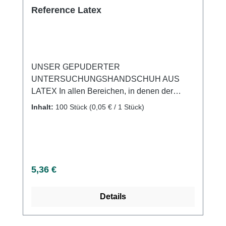
Reference Latex
UNSER GEPUDERTER
UNTERSUCHUNGSHANDSCHUH AUS
LATEX In allen Bereichen, in denen der
Anwender einer Kontaminationsgefahr
Inhalt:
100 Stück
(0,05 € / 1 Stück)
ausgesetzt ist. Geeignet für hochinfektiöse
Situationen in Krankenhäusern und bei
niedergelassenen Ärzten. Geeignet für den
Einsatz im industriellen
Bereich.Charakteristik: MikrogerautLightly
Regulärer Preis:
5,36 €
powdered (leicht gepudert)Elastisch und
reißfestBeidhändig passendGeeignet für den
Details
Kontakt mit Lebensmitteln Weitere
Informationen des Herstellers Kaufen Sie jetzt
Reference Latex online bei uns und