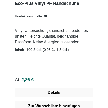
Lebensmittelproduktion und Gastronomie
Eco-Plus Vinyl PF Handschuhe
Reinigung und Industrie Groessen und
Verpackung Groessen: XS, S, M, L,
Konfektionsgröße:
XL
XLVerpackung: 100 Stueck pro Box, 1000
Stueck pro Karton Warum farbige Arnomed
Nitril Handschuhe? Die farbige Arnomed
Vinyl Untersuchungshandschuh, puderfrei,
Serie verbindet Sicherheit, Komfort und einen
unsteril, leichte Qualität, beidhändige
modernen Look. Sie ist perfekt fuer alle
Passform. Keine Allergieauslösenden
Anwender, die robuste und optisch
Proteine enthalten.
Inhalt:
100 Stück
(0,03 € / 1 Stück)
ansprechende Nitril Handschuhe suchen.
Regulärer Preis:
Ab
2,86 €
Details
Zur Wunschliste hinzufügen