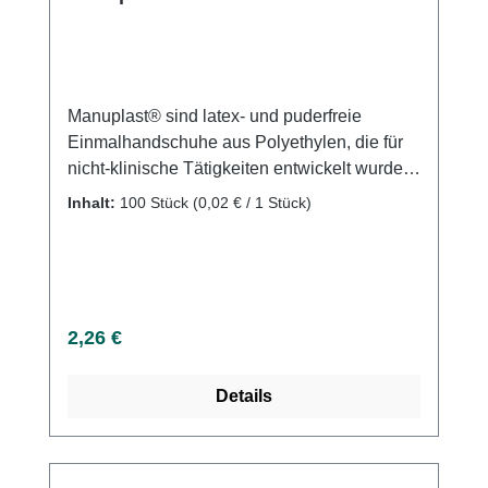
Manuplast® sind latex- und puderfreie
Einmalhandschuhe aus Polyethylen, die für
nicht-klinische Tätigkeiten entwickelt wurden.
Eigenschaften: puderfrei passend für links
Inhalt:
100 Stück
(0,02 € / 1 Stück)
und rechts unsteril aus Polyethylen Weitere
Informationen des Herstellers Kaufen Sie jetzt
Manuplast PE Handschuhe online bei uns
und profitieren Sie von unserem schnellen
Versand und unserem hervorragenden
Regulärer Preis:
2,26 €
Kundenservice.
Details