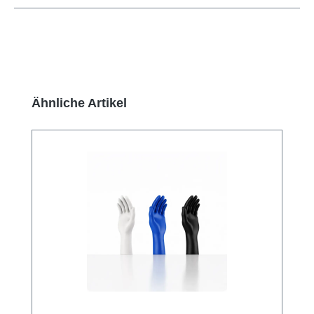
Produktgalerie überspringen
Ähnliche Artikel