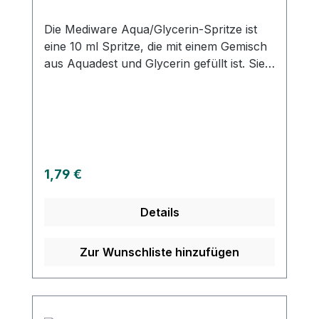
Die Mediware Aqua/Glycerin-Spritze ist
eine 10 ml Spritze, die mit einem Gemisch
aus Aquadest und Glycerin gefüllt ist. Sie
eignet sich hervorragend für verschiedene
Anwendungen und ist besonders ideal
zum Blocken von Katheterballons.
Weitere Informationen des Herstellers
Kaufen Sie jetzt Mediware Aqua/Glycerin
Spritze online bei uns und profitieren Sie
Regulärer Preis:
1,79 €
von unserem schnellen Versand und
unserem hervorragenden Kundenservice.
Details
Zur Wunschliste hinzufügen