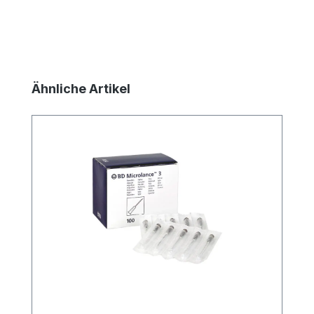
Produktgalerie überspringen
Ähnliche Artikel