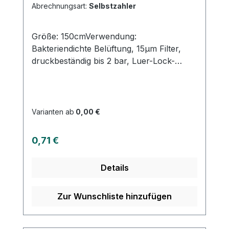
schnellen Versand und unserem
Abrechnungsart:
Selbstzahler
hervorragenden Kundenservice.
Größe: 150cmVerwendung:
Bakteriendichte Belüftung, 15µm Filter,
druckbeständig bis 2 bar, Luer-Lock-
Ansatz, DEHP-frei Produktqualität:
Infusionsbesteck mit Belüftung für Druck-
und Schwerkraftinfusionen Eigenschaften:
Elastisches Tropfkammerteil für einfache
Varianten ab
0,00 €
Einstellung des Tropfkammerspiegels
Regulärer Preis:
0,71 €
Details
Zur Wunschliste hinzufügen