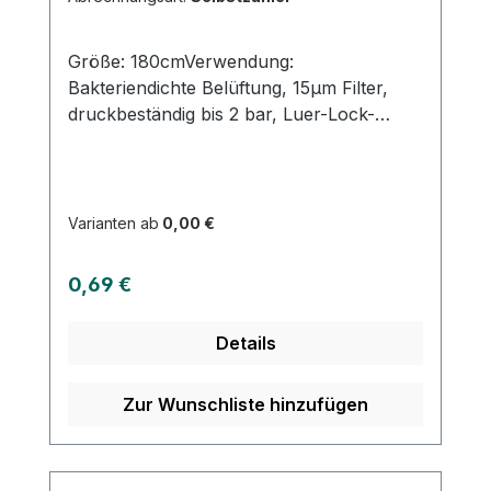
Größe: 180cmVerwendung:
Bakteriendichte Belüftung, 15µm Filter,
druckbeständig bis 2 bar, Luer-Lock-
Ansatz, DEHP-frei Produktqualität:
Infusionsbesteck für Druck- und
Schwerkraftinfusionen Eigenschaften:
Schutz vor Lufteindringung in die
Varianten ab
0,00 €
Infusionsleitung, Reduzierung der
Infektionsgefahr, Zeiteinsparung durch
Regulärer Preis:
0,69 €
kompatible Systemlösung
Details
Zur Wunschliste hinzufügen