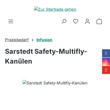
Zum Hauptinhalt springen
Ware
Praxisbedarf
Infusion
Sarstedt Safety-Multifly-
Kanülen
Bildergalerie überspringen