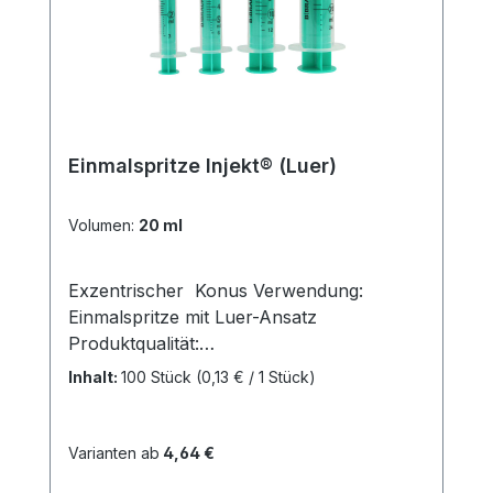
Einmalspritze Injekt® (Luer)
Volumen:
20 ml
Exzentrischer Konus Verwendung:
Einmalspritze mit Luer-Ansatz
Produktqualität:
Polypropylen/Polyethylen, silikonölfrei
Inhalt:
100 Stück
(0,13 € / 1 Stück)
Eigenschaften: Wischfest, Graduierung
zur Volumendosierung, sicherer
Kolbenstopp, minimales Restvolumen
Varianten ab
4,64 €