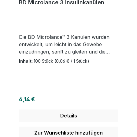
BD Microlance 3 Insulinkanülen
Die BD Microlance™ 3 Kanülen wurden
entwickelt, um leicht in das Gewebe
einzudringen, sanft zu gleiten und die
Reibung beim Einführen und
Inhalt:
100 Stück
(0,06 € / 1 Stück)
Zurückziehen zu minimieren. Diese
Kanülen sind in verschiedenen
Durchmessern, Längen und Schliffdesigns
erhältlich. Unser umfassendes Sortiment
an herkömmlichen Kanülen umfasst
Regulärer Preis:
6,14 €
sowohl normale als auch dünnwandige
Kanülen. Die einfache Penetration, sanfte
Details
Gleitfähigkeit beim Einführen und
Zurückziehen sowie die reduzierte
Reibung beim Gleiten durch das Gewebe
Zur Wunschliste hinzufügen