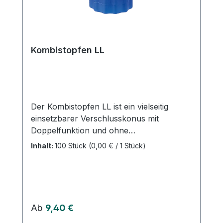
jetzt Intrafix Safeset mit Rückschlagventil
online bei uns und profitieren Sie von
unserem schnellen Versand und unserem
hervorragenden Kundenservice.
Kombistopfen LL
Der Kombistopfen LL ist ein vielseitig
einsetzbarer Verschlusskonus mit
Doppelfunktion und ohne
Zuspritzmöglichkeit. Er bietet folgende
Inhalt:
100 Stück
(0,00 € / 1 Stück)
Eigenschaften: Zum Verschließen aller
Luer-/Luer-Lock Ansätze
Kontaminationssicher durch versenkten
Luer-Konus Druckbeständigkeit bis 2 bar
Luer-Lock männlich/weiblich Einzeln steril
Regulärer Preis:
Ab
9,40 €
verpackt DEHP-frei PVC-frei Latexfrei