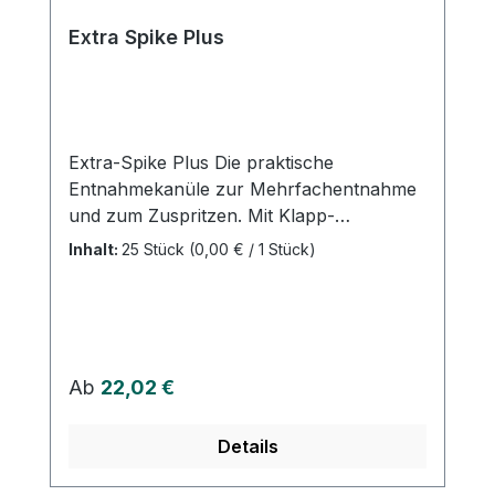
Extra Spike Plus
Extra-Spike Plus Die praktische
Entnahmekanüle zur Mehrfachentnahme
und zum Zuspritzen. Mit Klapp-
Verschlußkappe Luer Lock-Ansatz Auch
Inhalt:
25 Stück
(0,00 € / 1 Stück)
geeignet für kleine Flaschen Nadellänge =
20 mm Gehäuselänge = 35 mm Einzeln
steril verpacktWeitere Informationen des
Herstellers Kaufen Sie jetzt Extra Spike
Plus online bei uns und profitieren Sie von
Regulärer Preis:
Ab
22,02 €
unserem schnellen Versand und unserem
hervorragenden Kundenservice.
Details