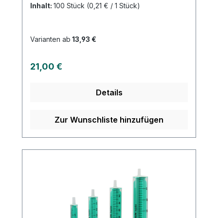
Polypropylen/Polyethylen, silikonölfrei
Inhalt:
100 Stück
(0,21 € / 1 Stück)
Eigenschaften: Wischfest, Graduierung
zur Volumendosierung, sicherer
Kolbenstopp, minimales Restvolumen
Varianten ab
13,93 €
Regulärer Preis:
21,00 €
Details
Zur Wunschliste hinzufügen