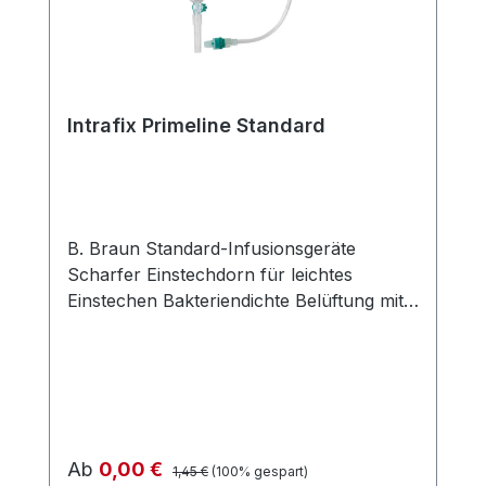
Intrafix Primeline Standard
B. Braun Standard-Infusionsgeräte
Scharfer Einstechdorn für leichtes
Einstechen Bakteriendichte Belüftung mit
Verschlusskappe Flexible Pumpkammer
zum leichten und schnellen Einstellen des
Flüssigkeitsspiegels Filtermembran mit
einer Porengröße von 15 µm im
Tropfkammerboden zum Schutz vor
groben Partikeln Druckbeständig bis 2 bar
Regulärer Preis:
Verkaufspreis:
Ab
0,00 €
1,45 €
(100% gespart)
Geeignet für die Verwendung mit