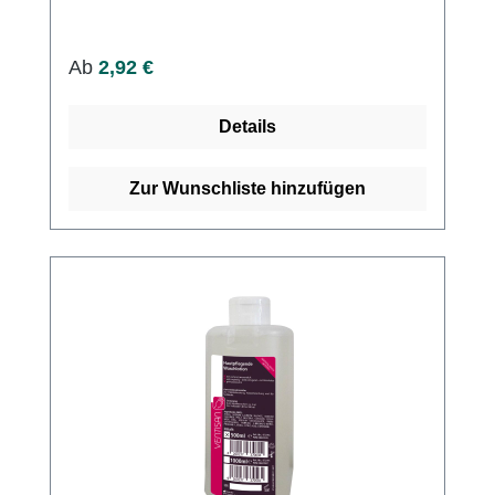
zu verwenden.
Regulärer Preis:
Ab
2,92 €
Details
Zur Wunschliste hinzufügen