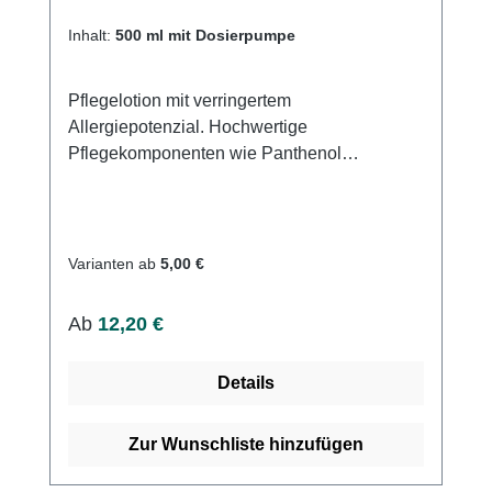
Inhalt:
500 ml mit Dosierpumpe
Pflegelotion mit verringertem
Allergiepotenzial. Hochwertige
Pflegekomponenten wie Panthenol
(Provitamin B5) und Allantoin mildern
Reizzustände und wirken hautberuhigend.
Farbstoff- und parfümfrei. Hautneutraler pH-
Wert. Geeignet für besonders empfindliche
Varianten ab
5,00 €
Haut. Allergiegetestet. Wirksame Pflege
speziell bei häufigem Waschen und
Regulärer Preis:
Ab
12,20 €
Desinfizieren. Weitere Informationen des
Herstellers
Details
Zur Wunschliste hinzufügen