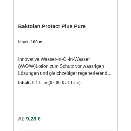
Baktolan Protect Plus Pure
Inhalt:
100 ml
Innovative Wasser-in-Öl-in-Wasser
(W/O/W)Lotion zum Schutz vor wässrigen
Lösungen und gleichzeitiger regenerierender
Pflege für rissige, stark beanspruchte Haut.
Inhalt:
0.1 Liter
(92,80 € / 1 Liter)
Baktolan protect+ pure unterstützt die
Hautregeneration durch Bisabolol und stärkt
die natürlichen Schutzfunktionen gesunder
Haut. Es lässt sich sehr gut verteilen, zieht
schnell ein und hinterlässt keinen störenden
Regulärer Preis:
Ab
9,28 €
Fettfilm.Weitere Informationen des Herstellers