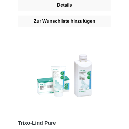
geprüft. Weitere Informationen des Herstellers
Details
Sonneneinstrahlung schützen und kühl,
trocken lagern. Warum Medichem
Waschlotion Sensitive? In Umgebungen mit
Zur Wunschliste hinzufügen
häufigem Händewaschen zählt jede
Komponente, die die Hautbarriere schont. Die
Sensitive-Formel der Medichem Waschlotion
reduziert potenzielle Reizstoffe auf das
Wesentliche und bietet eine verlässliche,
alltagstaugliche Reinigung – ohne unnötige
Duft- und Farbstoffe. Formulierung: Mild,
seifenfrei Hautverträglichkeit: pH-hautneutral
Zusätze: Parfüm- & farbstofffrei Einsatz:
Häufiges Waschen / professionelle Bereiche
Liefer- & Spenderhinweis Die Waschlotion ist
für den Einsatz in üblichen Flüssigseifen-
Spendern geeignet. Bitte die Kompatibilität
mit vorhandenen Spendersystemen prüfen.
Trixo-Lind Pure