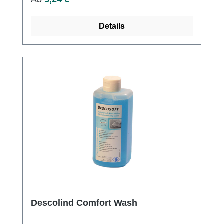
Anwendung werden die Arbeitsabläufe nicht
gestört und die Hände bleiben spürbar
Details
gepflegt. Die leichte und pflegende
Formulierung mit rückfettenden und
feuchtigkeitsspendenden Bestandteilen
sowie Allantoin sorgen für ein glattes und
geschmeidiges Hautgefühl. Die gut
verteilbare und schnell einziehende
Pflegelotion eignet sich auch zur
Körperpflege und hinterlässt aufgrund seiner
Parfümierung ein zusätzlich angenehm
gepflegtes Gefühl. Weitere Informationen des
Herstellers Kaufen Sie jetzt Descolind
Comfort Light Cream online bei uns und
profitieren Sie von unserem schnellen
Versand und unserem hervorragenden
Kundenservice.
Descolind Comfort Wash