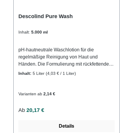
und profitieren Sie von unserem schnellen
Versand und unserem hervorragenden
Descolind Pure Wash
Kundenservice.
Inhalt:
5.000 ml
pH-hautneutrale Waschlotion für die
regelmäßige Reinigung von Haut und
Händen. Die Formulierung mit rückfettenden
Bestandteilen und Glycerin vermindert ein
Inhalt:
5 Liter
(4,03 € / 1 Liter)
Austrocknen der Haut während des
Waschens. Die cremig-zarte DESCOSOFT
SENSITIVE Waschlotion reinigt gründlich
Varianten ab
2,14 €
und ist sparsam in der Anwendung. Zum
Waschen von Patienten und Herstellen von
Regulärer Preis:
Ab
20,17 €
Bädern. Weitere Informationen des
Herstellers
Details