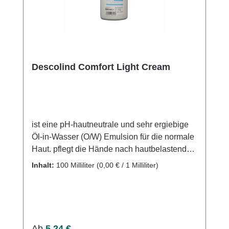
Kundenservice.
Descolind Comfort Light Cream
ist eine pH-hautneutrale und sehr ergiebige
Öl-in-Wasser (O/W) Emulsion für die normale
Haut. pflegt die Hände nach hautbelastenden
Tätigkeiten, wie dem langen Tragen von
Inhalt:
100 Milliliter
(0,00 € / 1 Milliliter)
Handschuhen, Händewaschungen und
Tätigkeiten mit Feuchtigkeitskontakt. Als
O/W-Emulsion zieht besonders schnell ein,
ohne zu fetten, und ist damit für
medizinisches Personal ideal: Trotz häufiger
Regulärer Preis:
Ab
5,24 €