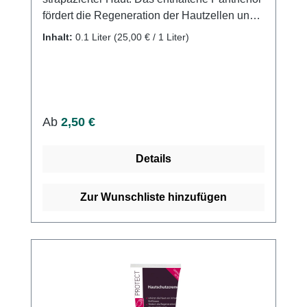
fördert die Regeneration der Hautzellen und
schützt die Haut vor dem Austrocknen.
Inhalt:
0.1 Liter
(25,00 € / 1 Liter)
Glycerin bewahrt die Hautfeuchtigkeit und
schützt die Haut vor äußeren Einflüssen.
Mandelöl wirkt reizlindernd und vermittelt ein
weiches Hautgefühl.
Regulärer Preis:
Ab
2,50 €
Details
Zur Wunschliste hinzufügen