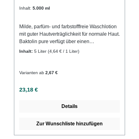
Inhalt:
5.000 ml
Milde, parfüm- und farbstofffreie Waschlotion
mit guter Hautverträglichkeit für normale Haut.
Baktolin pure verfügt über einen
hautneutralen pH-Wert, der zusammen mit
Inhalt:
5 Liter
(4,64 € / 1 Liter)
den hautmilden Tensiden für schonende
Reinigung und den Erhalt des natürlichen
Säureschutzmantels der Haut sorgt.Weitere
Varianten ab
2,67 €
Informationen des Herstellers
Regulärer Preis:
23,18 €
Details
Zur Wunschliste hinzufügen