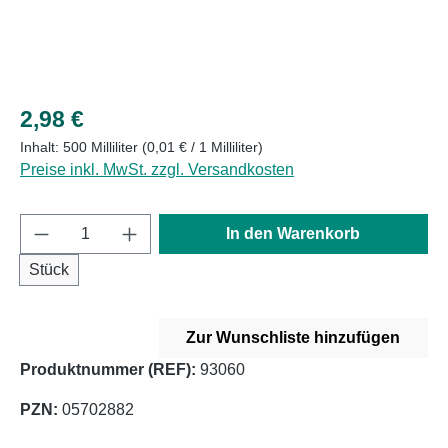
Regulärer Preis:
2,98 €
Inhalt:
500 Milliliter
(0,01 € / 1 Milliliter)
Preise inkl. MwSt. zzgl. Versandkosten
Produkt Anzahl: Gib den gewünschten Wert e
In den Warenkorb
Stück
Zur Wunschliste hinzufügen
Produktnummer (REF):
93060
PZN:
05702882