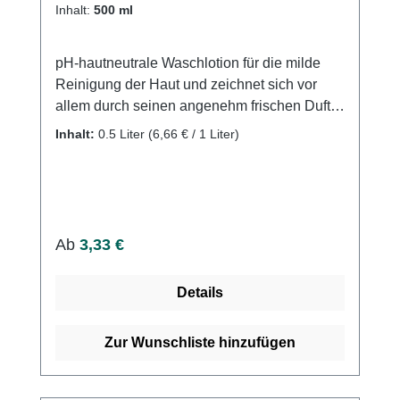
Inhalt:
500 ml
pH-hautneutrale Waschlotion für die milde
Reinigung der Haut und zeichnet sich vor
allem durch seinen angenehm frischen Duft
aus. DESCOSOFT enthält Rückfetter und
Inhalt:
0.5 Liter
(6,66 € / 1 Liter)
Allatonin und Glycerin, die einem
Austrocknen der Haut durch die
Händewaschung entgegenwirken. Weitere
Informationen des Herstellers
Regulärer Preis:
Ab
3,33 €
Details
Zur Wunschliste hinzufügen