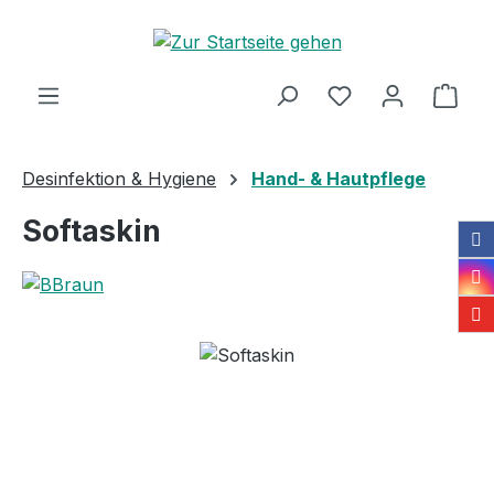
Zum Hauptinhalt springen
Ware
Desinfektion & Hygiene
Hand- & Hautpflege
Softaskin
Bildergalerie überspringen