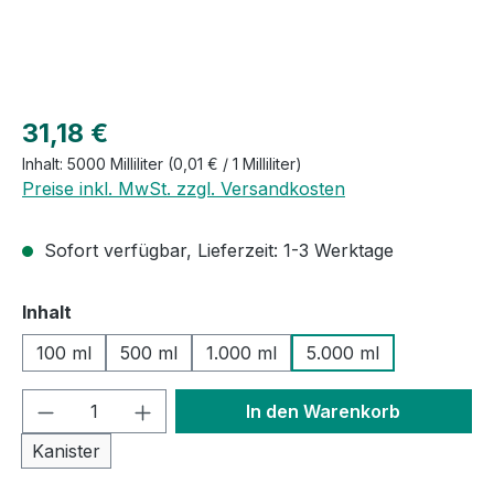
Regulärer Preis:
31,18 €
Inhalt:
5000 Milliliter
(0,01 € / 1 Milliliter)
Preise inkl. MwSt. zzgl. Versandkosten
Sofort verfügbar, Lieferzeit: 1-3 Werktage
auswählen
Inhalt
100 ml
500 ml
1.000 ml
5.000 ml
Produkt Anzahl: Gib den gewünschten We
In den Warenkorb
Kanister