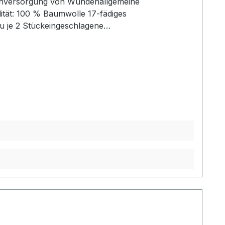
enVersorgung von Wundenallgemeine
tät: 100 % Baumwolle 17-fädiges
u je 2 Stückeingeschlagene
uftdurchlässig sehr weich und anschmiegsam
Versand und unserem hervorragenden