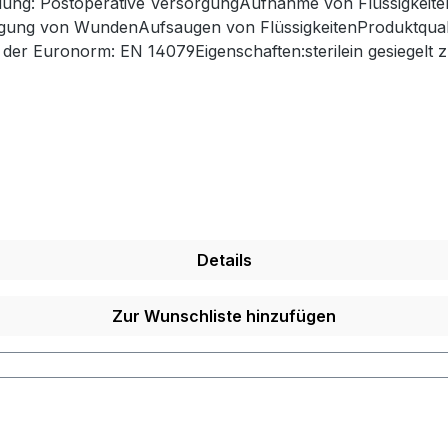
dung: Postoperative VersorgungAufnahme von Flüssigkeit
gung von WundenAufsaugen von FlüssigkeitenProduktquali
der Euronorm: EN 14079Eigenschaften:sterilein gesiegelt z
te Webstruktur hohe Saugfähigkeit mehrfach aufklappbarL
nline bei uns und profitieren Sie von unserem schnellen 
llers
Details
Zur Wunschliste hinzufügen