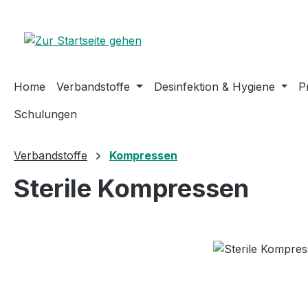
m Hauptinhalt springen
Zur Suche springen
Zur Hauptnavigation springen
Home
Verbandstoffe
Desinfektion & Hygiene
P
Schulungen
Verbandstoffe
Kompressen
Sterile Kompressen
Bildergalerie überspringen