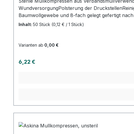
Sterile Mullkompressen aus VerbandsmullVerwen
WundversorgungPolsterung der DruckstellenReini
Baumwollgewebe und 8-fach gelegt gefertigt nach 
Schnittkanten(=ES)ohne störende Randfäden dich
Inhalt:
50 Stück
(0,12 € / 1 Stück)
Kaufen Sie jetzt sterile Askina Mullkompressen o
Kundenservice. Weitere Informationen des Herste
Varianten ab
0,00 €
Regulärer Preis:
6,22 €