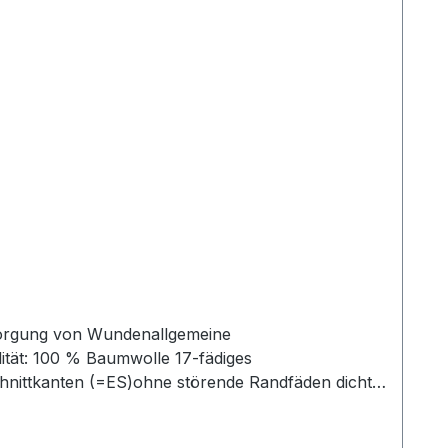
sorgung von Wundenallgemeine
tät: 100 % Baumwolle 17-fädiges
hnittkanten (=ES)ohne störende Randfäden dichte
ie jetzt unsterile Askina Mullkompressen online
nd profitieren Sie von unserem schnellen Versand und unserem hervorragenden Kundenservice. Weitere Informationen des Herstellers