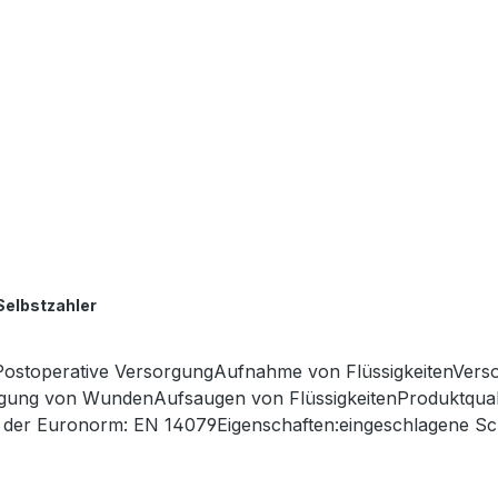
Selbstzahler
ostoperative VersorgungAufnahme von FlüssigkeitenVer
gung von WundenAufsaugen von FlüssigkeitenProduktquali
 der Euronorm: EN 14079Eigenschaften:eingeschlagene Sc
pbarLuftdurchlässig sehr weich und anschmiegsam Kaufen S
bei uns u