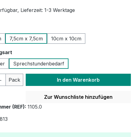
fügbar, Lieferzeit: 1-3 Werktage
ählen
m
7,5cm x 7,5cm
10cm x 10cm
auswählen
gsart
ler
Sprechstundenbedarf
 Anzahl: Gib den gewünschten Wert ein 
Pack
In den Warenkorb
Zur Wunschliste hinzufügen
mer (REF):
1105.0
813