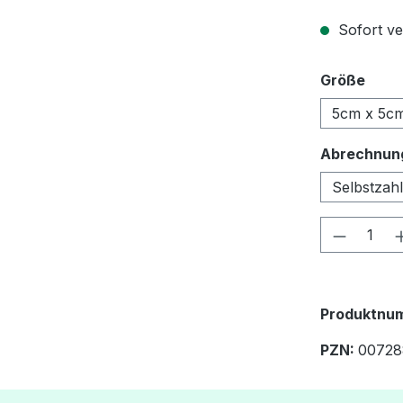
Sofort ver
ausw
Größe
5cm x 5c
Abrechnun
Selbstzah
Produkt
Produktnum
PZN:
00728