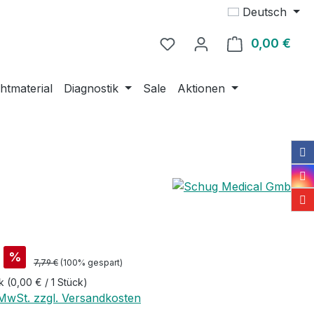
Deutsch
0,00 €
Ware
htmaterial
Diagnostik
Sale
Aktionen
is:
%
Regulärer Preis:
7,79 €
(100% gespart)
ck
(0,00 € / 1 Stück)
. MwSt. zzgl. Versandkosten