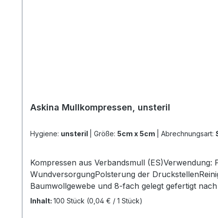
Askina Mullkompressen, unsteril
Hygiene:
unsteril
|
Größe:
5cm x 5cm
|
Abrechnungsart:
Kompressen aus Verbandsmull (ES)Verwendung: P
WundversorgungPolsterung der DruckstellenReini
Baumwollgewebe und 8-fach gelegt gefertigt nach
Webstruktur hohe Saugfähigkeit mehrfach aufklap
Inhalt:
100 Stück
(0,04 € / 1 Stück)