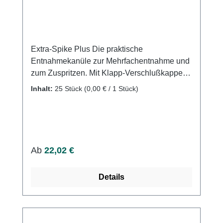
Extra-Spike Plus Die praktische
Entnahmekanüle zur Mehrfachentnahme und
zum Zuspritzen. Mit Klapp-Verschlußkappe
Luer Lock-Ansatz Auch geeignet für kleine
Inhalt:
25 Stück
(0,00 € / 1 Stück)
Flaschen Nadellänge = 20 mm
Gehäuselänge = 35 mm Einzeln steril
verpacktWeitere Informationen des
Herstellers Kaufen Sie jetzt Extra Spike Plus
online bei uns und profitieren Sie von
Regulärer Preis:
Ab
22,02 €
unserem schnellen Versand und unserem
hervorragenden Kundenservice.
Details