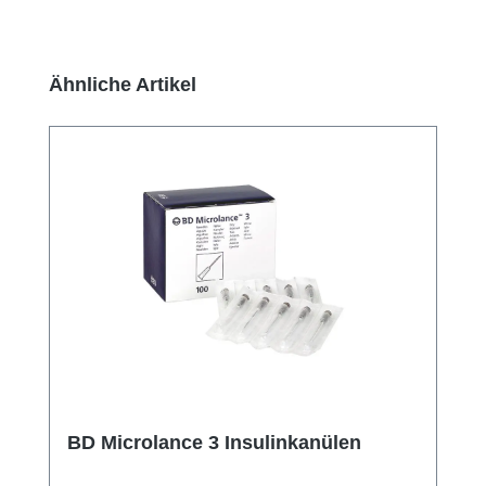
Produktgalerie überspringen
Ähnliche Artikel
BD Microlance 3 Insulinkanülen