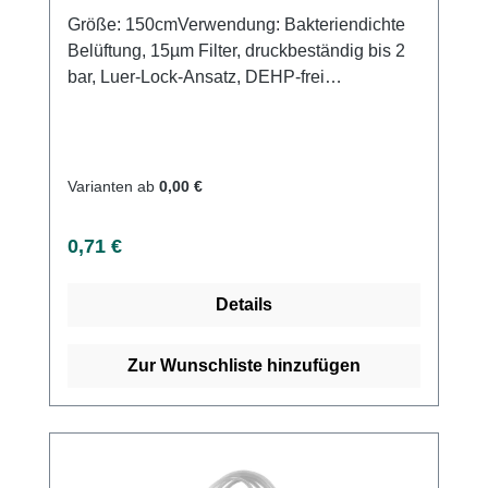
Größe: 150cmVerwendung: Bakteriendichte
Belüftung, 15µm Filter, druckbeständig bis 2
bar, Luer-Lock-Ansatz, DEHP-frei
Produktqualität: Infusionsbesteck mit
Belüftung für Druck- und
Schwerkraftinfusionen Eigenschaften:
Elastisches Tropfkammerteil für einfache
Varianten ab
0,00 €
Einstellung des Tropfkammerspiegels
Regulärer Preis:
0,71 €
Details
Zur Wunschliste hinzufügen