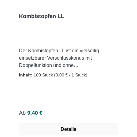
Kombistopfen LL
Der Kombistopfen LL ist ein vielseitig
einsetzbarer Verschlusskonus mit
Doppelfunktion und ohne
Zuspritzmöglichkeit. Er bietet folgende
Inhalt:
100 Stück
(0,00 € / 1 Stück)
Eigenschaften: Zum Verschließen aller
Luer-/Luer-Lock Ansätze
Kontaminationssicher durch versenkten Luer-
Konus Druckbeständigkeit bis 2 bar Luer-
Lock männlich/weiblich Einzeln steril
Regulärer Preis:
Ab
9,40 €
verpackt DEHP-frei PVC-frei Latexfrei
Weitere Informationen des Herstellers Kaufen
Details
Sie jetzt Kombistopfen LL online bei uns und