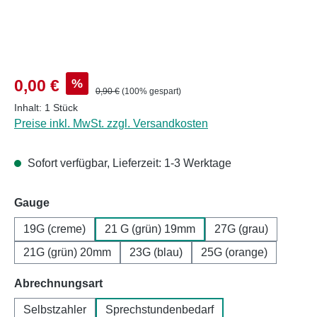
Verkaufspreis:
%
0,00 €
Regulärer Preis:
0,90 €
(100% gespart)
Inhalt:
1 Stück
Preise inkl. MwSt. zzgl. Versandkosten
Sofort verfügbar, Lieferzeit: 1-3 Werktage
auswählen
Gauge
19G (creme)
21 G (grün) 19mm
27G (grau)
21G (grün) 20mm
23G (blau)
25G (orange)
auswählen
Abrechnungsart
Selbstzahler
Sprechstundenbedarf