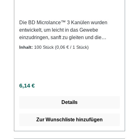
Die BD Microlance™ 3 Kanülen wurden
entwickelt, um leicht in das Gewebe
einzudringen, sanft zu gleiten und die
Reibung beim Einführen und Zurückziehen
Inhalt:
100 Stück
(0,06 € / 1 Stück)
zu minimieren. Diese Kanülen sind in
verschiedenen Durchmessern, Längen und
Schliffdesigns erhältlich. Unser umfassendes
Sortiment an herkömmlichen Kanülen
umfasst sowohl normale als auch
Regulärer Preis:
6,14 €
dünnwandige Kanülen. Die einfache
Penetration, sanfte Gleitfähigkeit beim
Details
Einführen und Zurückziehen sowie die
reduzierte Reibung beim Gleiten durch das
Gewebe sind das Ergebnis folgender
Zur Wunschliste hinzufügen
Faktoren: Dreifacher
Präzisionsfacettenschliff: Dieser spezielle