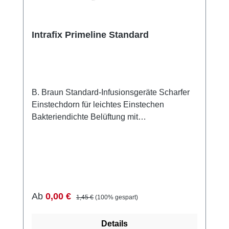
Intrafix Primeline Standard
B. Braun Standard-Infusionsgeräte Scharfer
Einstechdorn für leichtes Einstechen
Bakteriendichte Belüftung mit
Verschlusskappe Flexible Pumpkammer zum
leichten und schnellen Einstellen des
Flüssigkeitsspiegels Filtermembran mit einer
Porengröße von 15 µm im
Tropfkammerboden zum Schutz vor groben
Partikeln Druckbeständig bis 2 bar Geeignet
Verkaufspreis:
Regulärer Preis:
Ab
0,00 €
1,45 €
(100% gespart)
für die Verwendung mit Infusionspumpen, die
für einen 3 x 4,1 mm Schlauch ausgelegt sind
Details
Geeignet für die Verwendung mit