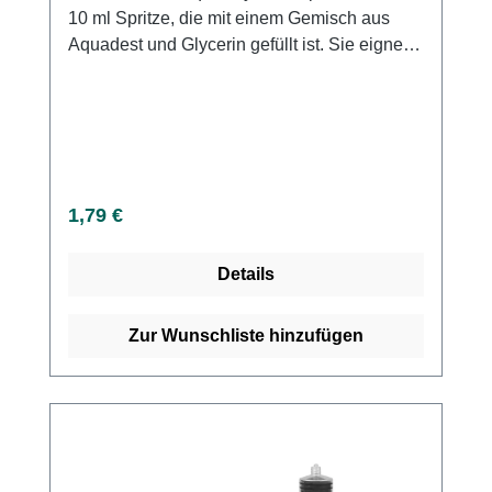
10 ml Spritze, die mit einem Gemisch aus
Aquadest und Glycerin gefüllt ist. Sie eignet
sich hervorragend für verschiedene
Anwendungen und ist besonders ideal zum
Blocken von Katheterballons. Weitere
Informationen des Herstellers Kaufen Sie jetzt
Mediware Aqua/Glycerin Spritze online bei
uns und profitieren Sie von unserem
Regulärer Preis:
1,79 €
schnellen Versand und unserem
hervorragenden Kundenservice.
Details
Zur Wunschliste hinzufügen