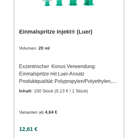
Einmalspritze Injekt® (Luer)
Volumen:
20 ml
Exzentrischer Konus Verwendung:
Einmalspritze mit Luer-Ansatz
Produktqualität: Polypropylen/Polyethylen,
silikonölfrei Eigenschaften: Wischfest,
Inhalt:
100 Stück
(0,13 € / 1 Stück)
Graduierung zur Volumendosierung, sicherer
Kolbenstopp, minimales Restvolumen
Varianten ab
4,64 €
Regulärer Preis:
12,61 €