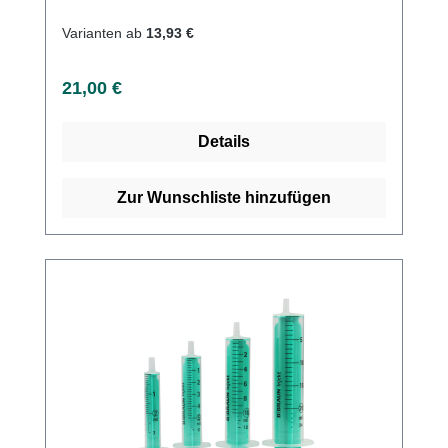
Kolbenstopp, minimales Restvolumen
Varianten ab
13,93 €
Regulärer Preis:
21,00 €
Details
Zur Wunschliste hinzufügen