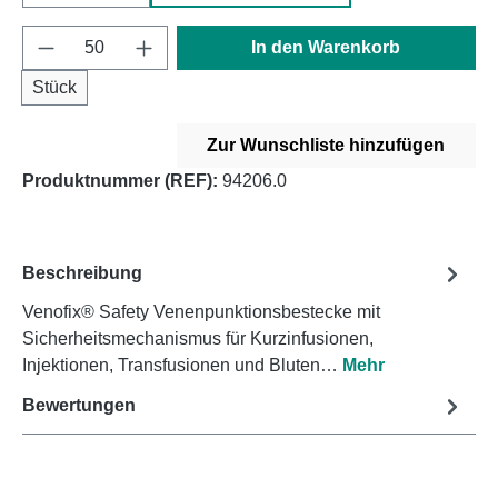
Produkt Anzahl: Gib den gewünschten Wert e
In den Warenkorb
Stück
Zur Wunschliste hinzufügen
Produktnummer (REF):
94206.0
Beschreibung
Venofix® Safety Venenpunktionsbestecke mit
Sicherheitsmechanismus für Kurzinfusionen,
Injektionen, Transfusionen und Bluten…
Mehr
Bewertungen