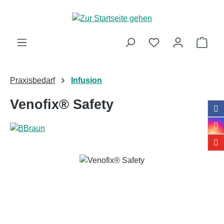
Zum Hauptinhalt springen
Ware
Praxisbedarf
Infusion
Venofix® Safety
Bildergalerie überspringen