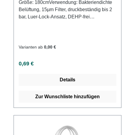
Größe: 180cmVerwendung: Bakteriendichte
Belüftung, 15µm Filter, druckbeständig bis 2
bar, Luer-Lock-Ansatz, DEHP-frei
Produktqualität: Infusionsbesteck für Druck-
und Schwerkraftinfusionen Eigenschaften:
Schutz vor Lufteindringung in die
Infusionsleitung, Reduzierung der
Varianten ab
0,00 €
Infektionsgefahr, Zeiteinsparung durch
kompatible Systemlösung
Regulärer Preis:
0,69 €
Details
Zur Wunschliste hinzufügen