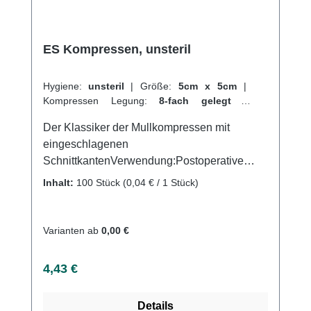
ES Kompressen, unsteril
Hygiene:
unsteril
|
Größe:
5cm x 5cm
|
Kompressen Legung:
8-fach gelegt
|
Abrechnungsart:
Selbstzahler
Der Klassiker der Mullkompressen mit
eingeschlagenen
SchnittkantenVerwendung:Postoperative
VersorgungAufnahme von
Inhalt:
100 Stück
(0,04 € / 1 Stück)
FlüssigkeitenVersorgung von
Wundenallgemeine
WundversorgungPolsterung bei
Varianten ab
0,00 €
Druckstellenstark sezierende
Wundeverschmutzte und infizierte
Regulärer Preis:
4,43 €
WundenProduktqualität:100 % Baumwolle17-
fädiges Baumwollgewebe und 8-fach
Details
gelegtgefertigt nach der Euronorm: EN