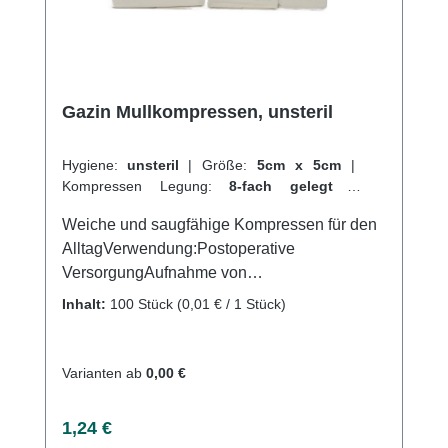
Gazin Mullkompressen, unsteril
Hygiene:
unsteril
|
Größe:
5cm x 5cm
|
Kompressen Legung:
8-fach gelegt
|
Abrechnungsart:
Selbstzahler
Weiche und saugfähige Kompressen für den
AlltagVerwendung:Postoperative
VersorgungAufnahme von
FlüssigkeitenVersorgung von
Inhalt:
100 Stück
(0,01 € / 1 Stück)
Wundenallgemeine Wundversorgung
Polsterung bei
DruckstellenWundreinigungAufsaugen von
Varianten ab
0,00 €
FlüssigkeitenProduktqualität:100 %
Baumwolle17-fädiges Baumwollgewebe und
Regulärer Preis:
1,24 €
8-fach gelegtgefertigt nach der Euronorm: EN