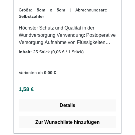
Größe:
5cm x 5cm
|
Abrechnungsart:
Selbstzahler
Höchster Schutz und Qualität in der
Wundversorgung Verwendung: Postoperative
Versorgung Aufnahme von Flüssigkeiten
Versorgung von Wunden Polsterung bei
Inhalt:
25 Stück
(0,06 € / 1 Stück)
Druckstellen Produktqualität: 100% reine
sauerstoffgebleichte Baumwolle 17-fädig und
8-fachgelegt Gefertigt nach der Euronorm: EN
Varianten ab
0,00 €
14079-VM17 Eigenschaften: Steril
Eingesiegelt zu je 2 Stück Eingeschlagene
Regulärer Preis:
1,58 €
Schnittkanten (=ES) Ohne störende
Randfäden dichte Webstruktur Hohe
Details
Saugfähigkeit Mehrfach aufklappbar
Luftdurchlässig Sehr weich und
anschmiegsam Kaufen Sie jetzt Sterile
Zur Wunschliste hinzufügen
Kompressen online bei uns und profitieren