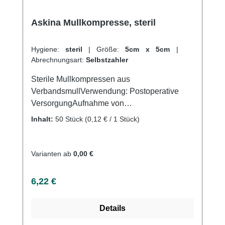
Askina Mullkompresse, steril
Hygiene:
steril
|
Größe:
5cm x 5cm
|
Abrechnungsart:
Selbstzahler
Sterile Mullkompressen aus
VerbandsmullVerwendung: Postoperative
VersorgungAufnahme von
FlüssigkeitenVersorgung von
Inhalt:
50 Stück
(0,12 € / 1 Stück)
Wundenallgemeine
WundversorgungPolsterung der
DruckstellenReinigung von
Varianten ab
0,00 €
WundenAufsaugen von
FlüssigkeitenProduktqualität: 100 %
Regulärer Preis:
6,22 €
Baumwolle 17-fädiges Baumwollgewebe und
8-fach gelegt gefertigt nach der Euronorm: EN
Details
14079Eigenschaften:sterilein gesiegelt zu je
2 Stückeingeschlagene