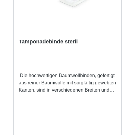
Ob für das Management von exsudierenden
Wunden, Tamponaden oder als Schutz gegen
Bakterien – Suprasorb Liquacel ist die ideale
Lösung für eine sanfte und effektive
Wundversorgung. Weitere Informationen des
Herstellers Kaufen Sie jetzt Suprasorb
Tamponadebinde steril
Liquacel online bei uns und profitieren Sie
von unserem schnellen Versand und
unserem hervorragenden Kundenservice.
Die hochwertigen Baumwollbinden, gefertigt
aus reiner Baumwolle mit sorgfältig gewebten
Kanten, sind in verschiedenen Breiten und
einer Länge von 5 Metern erhältlich. Diese
Binden können sowohl in steriler als auch in
unsteriler Ausführung geliefert werden und
eignen sich hervorragend zum Tamponieren
natürlicher Körperhöhlen. Hergestellt aus
reiner Baumwolle für maximale Saugfähigkeit