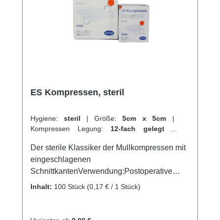
Kundenservice.
ES Kompressen, steril
Hygiene:
steril
|
Größe:
5cm x 5cm
|
Kompressen Legung:
12-fach gelegt
|
Kompressen Verpackungen:
20 x 5 Stück
|
Der sterile Klassiker der Mullkompressen mit
Abrechnungsart:
Selbstzahler
eingeschlagenen
SchnittkantenVerwendung:Postoperative
VersorgungAufnahme von
Inhalt:
100 Stück
(0,17 € / 1 Stück)
FlüssigkeitenVersorgung von
Wundenallgemeine
WundversorgungPolsterung der