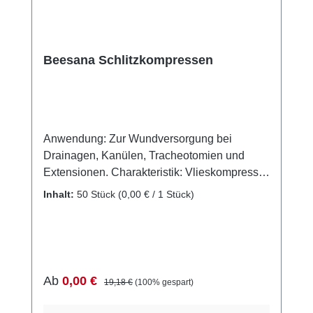
Beesana Schlitzkompressen
Anwendung: Zur Wundversorgung bei
Drainagen, Kanülen, Tracheotomien und
Extensionen. Charakteristik: Vlieskompresse
aus Viskose und Polyester Sehr saugfähig
Inhalt:
50 Stück
(0,00 € / 1 Stück)
Wundverträglich und weich auf der Haut
Nicht fasernd Weitere Informationen des
Herstellers Kaufen Sie jetzt Beesana
Schlitzkompressen online bei uns und
profitieren Sie von unserem schnellen
Verkaufspreis:
Regulärer Preis:
Ab
0,00 €
19,18 €
(100% gespart)
Versand und unserem hervorragenden
Kundenservice.