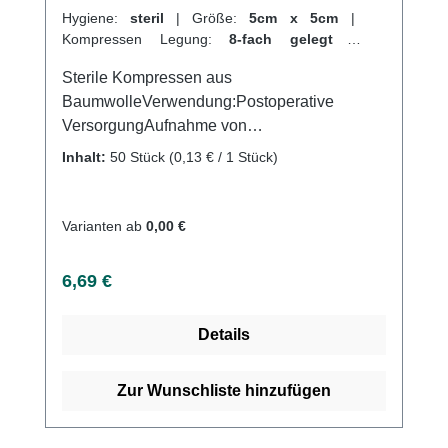
Hygiene:
steril
|
Größe:
5cm x 5cm
|
Kompressen Legung:
8-fach gelegt
|
Kompressen Verpackungen:
25 x 2 Stück
|
Sterile Kompressen aus
Abrechnungsart:
Selbstzahler
BaumwolleVerwendung:Postoperative
VersorgungAufnahme von
FlüssigkeitenVersorgung von
Inhalt:
50 Stück
(0,13 € / 1 Stück)
Wundenallgemeine
WundversorgungPolsterung der
DruckstellenReinigung von
Varianten ab
0,00 €
WundenAufsaugen von
FlüssigkeitenProduktqualität:100 %
Regulärer Preis:
6,69 €
Baumwolle17-fädiges Baumwollgewebe und
8-fach gelegtgefertigt nach der Euronorm: EN
Details
14079Eigenschaften:sterilein gesiegelt zu je
2 Stückeingeschlagene Schnittkanten
(=ES)ohne störende Randfädendichte
Zur Wunschliste hinzufügen
Webstrukturhohe Saugfähigkeitmehrfach
aufklappbarLuftdurchlässigsehr weich und