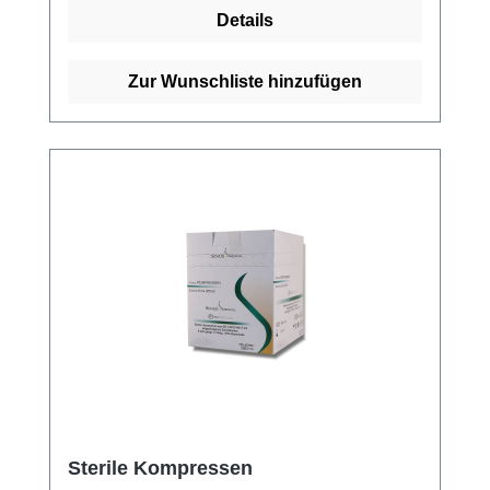
Saugfähigkeit durch mehrfache FaltungHohe
Details
Luftdurchlässig- und Hautfreundlichkeit
(Baumwolle)Hohe Wirtschaftlichkeit durch
verbrauchsgerechte PackungsgrößenSehr
Zur Wunschliste hinzufügen
weich Kaufen Sie jetzt Mullkompressen
online bei uns und profitieren Sie von
unserem schnellen Versand und unserem
hervorragenden Kundenservice.
Sterile Kompressen