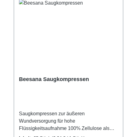
Askina Mullkompressen online bei uns und
profitieren Sie von unserem schnellen
Versand und unserem hervorragenden
Kundenservice. Weitere Informationen des
Herstellers
Beesana Saugkompressen
Saugkompressen zur äußeren
Wundversorgung für hohe
Flüssigkeitsaufnahme 100% Zellulose als
Saugkern, mit besonders weicher, rundum