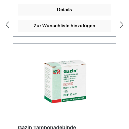
14079Eigenschaften:Eingeschlagene
Details
Schnittkanten (=ES)ohne störende
Randfädendichte Webstrukturhohe
Saugfähigkeitmehrfach
Zur Wunschliste hinzufügen
aufklappbarLuftdurchlässigsehr weich und
anschmiegsam Kaufen Sie jetzt unsterile
Gazin Mullkompressen online bei uns und
profitieren Sie von unserem schnellen
Versand und unserem hervorragenden
Kundenservice. Weitere Informationen des
Herstellers
Gazin Tamponadebinde