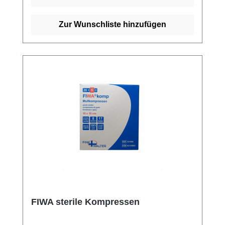
14079Eigenschaften:Eingeschlagene
Schnittkanten (=ES)ohne störende
Zur Wunschliste hinzufügen
Randfädendichte Webstrukturhohe
Saugfähigkeitmehrfach
aufklappbarLuftdurchlässigsehr weich und
anschmiegsam Kaufen Sie jetzt unsterile ES
Kompressen online bei uns und profitieren
Sie von unserem schnellen Versand und
unserem hervorragenden Kundenservice.
Weitere Informationen des Herstellers
FIWA sterile Kompressen