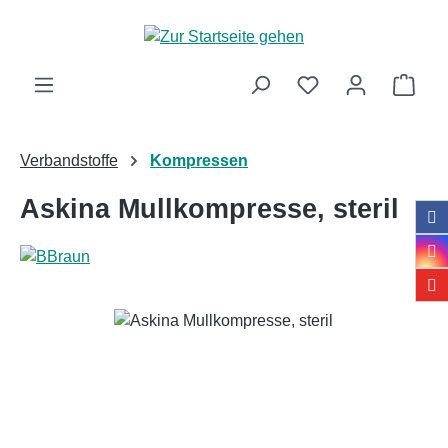
Zum Hauptinhalt springen
Ware
Verbandstoffe
Kompressen
Askina Mullkompresse, steril
Bildergalerie überspringen