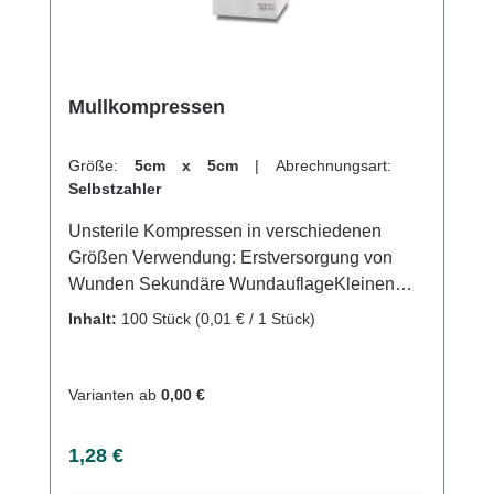
Sie von unserem schnellen Versand und
unserem hervorragenden Kundenservice.
Mullkompressen
Größe:
5cm x 5cm
|
Abrechnungsart:
Selbstzahler
Unsterile Kompressen in verschiedenen
Größen Verwendung: Erstversorgung von
Wunden Sekundäre WundauflageKleinen
operativen EingriffenPolsterung bei
Inhalt:
100 Stück
(0,01 € / 1 Stück)
DruckstellenProduktqualität: 100% reine
Sauerstoffgebleichte Baumwoll 17-fädig und
8-fachgelegt Gefertigt nach der Euronorm: EN
Varianten ab
0,00 €
14079-VM17Eigenschaften:Eingeschlagene
Schnittkanten (=ES)Ohne störende
Regulärer Preis:
1,28 €
Randfäden Dichte Webstruktur Hohe