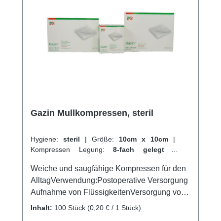
bestimmt. Weitere Informationen des
Herstellers Kaufen Sie jetzt sterile FIWA
sterile Kompressen online bei uns und
profitieren Sie von unserem schnellen
Versand und unserem hervorragenden
Kundenservice.
Gazin Mullkompressen, steril
Hygiene:
steril
|
Größe:
10cm x 10cm
|
Kompressen Legung:
8-fach gelegt
|
Kompressen Verpackungen:
50 x 2 Stück
|
Weiche und saugfähige Kompressen für den
Abrechnungsart:
Selbstzahler
AlltagVerwendung:Postoperative Versorgung
Aufnahme von FlüssigkeitenVersorgung von
Wundenallgemeine
Inhalt:
100 Stück
(0,20 € / 1 Stück)
WundversorgungPolsterung der Druckstellen