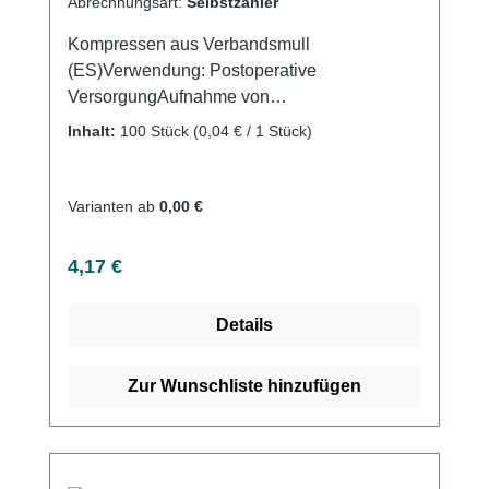
Abrechnungsart:
Selbstzahler
Kompressen aus Verbandsmull
(ES)Verwendung: Postoperative
VersorgungAufnahme von
FlüssigkeitenVersorgung von
Inhalt:
100 Stück
(0,04 € / 1 Stück)
Wundenallgemeine
WundversorgungPolsterung der
DruckstellenReinigung von
Varianten ab
0,00 €
WundenAufsaugen von
FlüssigkeitenProduktqualität: 100 %
Regulärer Preis:
4,17 €
Baumwolle 17-fädiges Baumwollgewebe und
8-fach gelegt gefertigt nach der Euronorm: EN
Details
14079Eigenschaften:eingeschlagene
Schnittkanten (=ES)ohne störende
Randfäden dichte Webstruktur hohe
Zur Wunschliste hinzufügen
Saugfähigkeit mehrfach
aufklappbarLuftdurchlässig sehr weich und
anschmiegsam Kaufen Sie jetzt unsterile