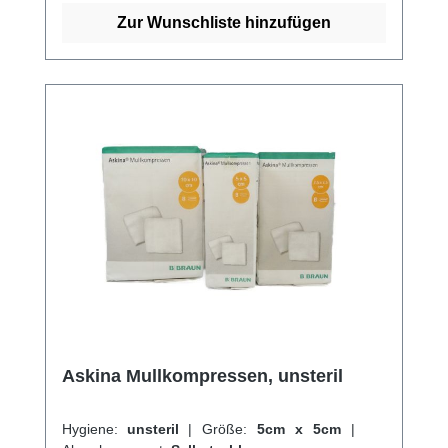
Schnittkanten(=ES)ohne störende Randfäden
Zur Wunschliste hinzufügen
dichte Webstruktur hohe Saugfähigkeit
mehrfach aufklappbarLuftdurchlässig sehr
weich und anschmiegsam Kaufen Sie jetzt
sterile Askina Mullkompressen online bei uns
und profitieren Sie von unserem schnellen
Versand und unserem hervorragenden
Kundenservice. Weitere Informationen des
Herstellers
Askina Mullkompressen, unsteril
Hygiene:
unsteril
|
Größe:
5cm x 5cm
|