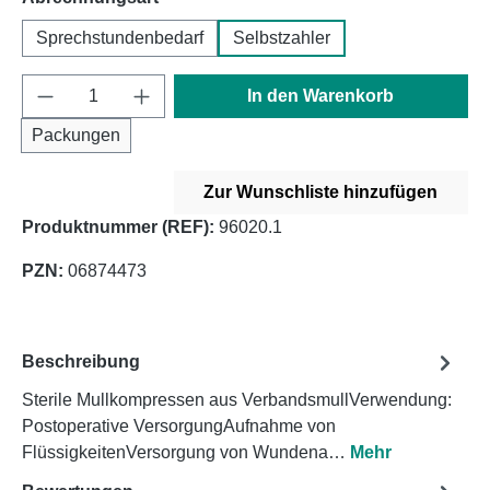
Sprechstundenbedarf
Selbstzahler
Produkt Anzahl: Gib den gewünschten Wert e
In den Warenkorb
Packungen
Zur Wunschliste hinzufügen
Produktnummer (REF):
96020.1
PZN:
06874473
Beschreibung
Sterile Mullkompressen aus VerbandsmullVerwendung:
Postoperative VersorgungAufnahme von
FlüssigkeitenVersorgung von Wundena…
Mehr