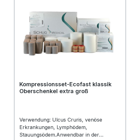
2005Schaumstoffbinde mit kurzem Zug
10cm x 0,4cm x 2,5m (2x) REF
3701MPlast Rollenpflaster 2,5cm x 5m
(4x) REF
5004Abrechnungsarten:Wünschen Sie die
Zusendung/Abrechnung über unsere
Partnerapotheke, kontaktieren Sie uns
bitte kostenfrei über 0800 2012 333 oder
per mail an info@schug-medical.de.
Lokale Zuzahlungsverordnungen erfolgen
ebenfalls über unsere Partnerapotheke.
Kompressionsset-Ecofast klassik
Oberschenkel extra groß
Verwendung: Ulcus Cruris, venöse
Erkrankungen, Lymphödem,
Stauungsödem.Anwendbar in der