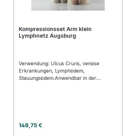
ebenfalls über unsere Partnerapotheke.
Lymphnetz Augsburg
Kompressionsset Arm klein
Lymphnetz Augsburg
Verwendung: Ulcus Cruris, venöse
Erkrankungen, Lymphödem,
Stauungsödem.Anwendbar in der
Entstauungsphase. Auch zur Anwendung
in der Erhaltungsphase geeignet.
Eigenschaften: Wirtschaftlich durch
Wiederverwendung der meisten
Materialien (Binden), Im praktischen
Spenderkarton einfach anwendbar. Durch
Regulärer Preis:
148,75 €
die schnelle Aplikation des