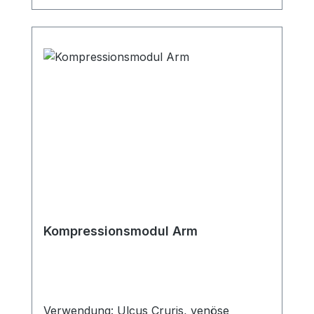
3112 Kurzzugbinde C70 schwarz 10cm x
5m (8x) REF 3814Kurzzugbinde C70
schwarz 20cm x 5m (2x) REF
3815Kurzzugbinde-Aktiv 10cm x 0,4cm x
2,5m (2x) REF 3052Kurzzugbinde-Aktiv
15cm x 0,4cm x 2,5m (2x) REF
3053Abrechnungsarten:Wünschen Sie die
Zusendung/Abrechnung über unsere
Partnerapotheke, kontaktieren Sie uns
bitte kostenfrei über 0800 2012 333 oder
per mail an info@schug-medical.de.
Lokale Zuzahlungsverordnungen erfolgen
ebenfalls über unsere Partnerapotheke.
Kompressionsmodul Arm
Verwendung: Ulcus Cruris, venöse