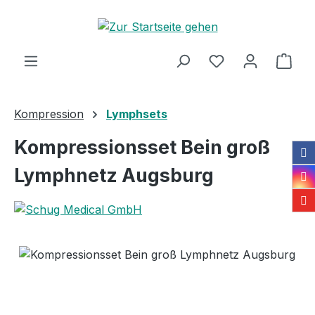
Zum Hauptinhalt springen
Ware
Kompression
Lymphsets
Kompressionsset Bein groß
Lymphnetz Augsburg
Bildergalerie überspringen