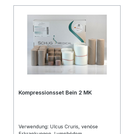
REF 3003Kurzzugbinde-klassik 12cm x 5m
(1x) REF 3004Kurzzugbinde 70 4cm x 5m
(2x) REF 3801Kurzzugbinde 70 12cm x 5m
(1x) REF 3805Kurzzugbinde-Aktiv
10cmx0,4cmx2,5m (1x) REF
3052Abrechnungsarten:Wünschen Sie die
Zusendung/Abrechnung über unsere
Partnerapotheke, kontaktieren Sie uns
bitte kostenfrei über 0800 2012 333 oder
per mail an info@schug-medical.de.
Lokale Zuzahlungsverordnungen erfolgen
ebenfalls über unsere Partnerapotheke.
Kompressionsset Bein 2 MK
Verwendung: Ulcus Cruris, venöse
Erkrankungen, Lymphödem,