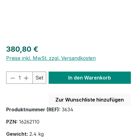
Regulärer Preis:
380,80 €
Preise inkl. MwSt. zzgl. Versandkosten
Produkt Anzahl: Gib den gewünschten We
Set
In den Warenkorb
Zur Wunschliste hinzufügen
Produktnummer (REF):
3634
PZN:
16262110
Gewicht:
2.4 kg