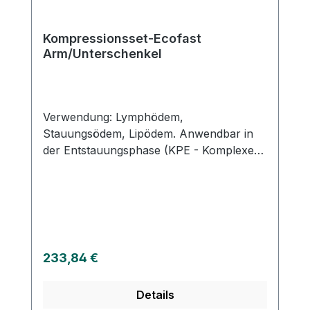
Kompressionsset-Ecofast
Arm/Unterschenkel
Verwendung: Lymphödem,
Stauungsödem, Lipödem. Anwendbar in
der Entstauungsphase (KPE - Komplexe-
Physikalische-Entstauung I). Auch zur
Anwendung in der Erhaltungsphase
geeignet. Eigenschaften:Wirtschaftlich
durch Wiederverwendung der meisten
Materialien (Binden), Im praktischen
Spenderkarton einfach anwendbar.
Regulärer Preis:
233,84 €
Tragegriffe vorhanden.
Inhalt:Kurzzugbinde klassik 6cm (2x) REF
Details
3001 zum