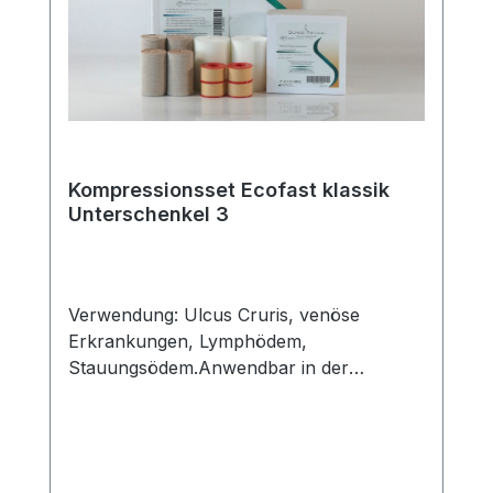
oder per mail an info@schug-medical.de.
Lokale Zuzahlungsverordnungen erfolgen
ebenfalls über unsere Partnerapotheke.
Kompressionsset Ecofast klassik
Unterschenkel 3
Verwendung: Ulcus Cruris, venöse
Erkrankungen, Lymphödem,
Stauungsödem.Anwendbar in der
Entstauungsphase. Auch zur Anwendung
in der Erhaltungsphase geeignet.
Eigenschaften: Wirtschaftlich durch
Wiederverwendung der meisten