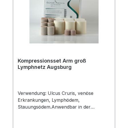
3315Elastische Fixierbinde 6cm x 20St. (1x)
REF 2006Abrechnungsarten:Wünschen
Sie die Zusendung/Abrechnung über
unsere Partnerapotheke, kontaktieren Sie
uns bitte kostenfrei über 0800 2012 333
oder per mail an info@schug-medical.de.
Lokale Zuzahlungsverordnungen erfolgen
ebenfalls über unsere Partnerapotheke.
Kompressionsset Arm groß
Lymphnetz Augsburg
Verwendung: Ulcus Cruris, venöse
Erkrankungen, Lymphödem,
Stauungsödem.Anwendbar in der
Entstauungsphase. Auch zur Anwendung
in der Erhaltungsphase geeignet.
Eigenschaften: Wirtschaftlich durch