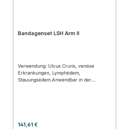
ebenfalls über unsere Partnerapotheke.
Bandagenset LSH Arm II
Verwendung: Ulcus Cruris, venöse
Erkrankungen, Lymphödem,
Stauungsödem.Anwendbar in der
Entstauungsphase. Auch zur Anwendung
in der Erhaltungsphase geeignet.
Eigenschaften: Wirtschaftlich durch
Wiederverwendung der meisten
Materialien (Binden), Im praktischen
Spenderkarton einfach anwendbar. Durch
Regulärer Preis:
141,61 €
die schnelle Aplikation des