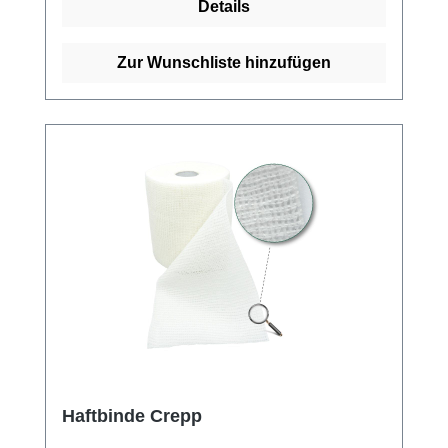
Details
Guter Halt der Bindentouren Wirtschaftlich mit
20 Meter (gedehnt) auf der Rolle Geringer
Materialverbrauch durch starke Haftung und
Zur Wunschliste hinzufügen
effiziente WebstrukturGeringe Haftung auf
KleidungStabile WebkanteHygienisch,
praktisch als Verpackung im Einzelkarton
Kaufen Sie jetzt Color Haftbinden online bei
uns und profitieren Sie von unserem
schnellen Versand und unserem
hervorragenden Kundenservice.
Haftbinde Crepp