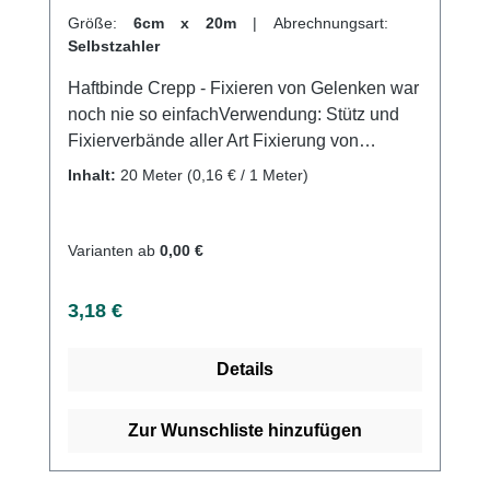
Größe:
6cm x 20m
|
Abrechnungsart:
Selbstzahler
Haftbinde Crepp - Fixieren von Gelenken war
noch nie so einfachVerwendung: Stütz und
Fixierverbände aller Art Fixierung von
Arm-,Knie- und Sprunggelenken Fixierung
Inhalt:
20 Meter
(0,16 € / 1 Meter)
von Wundauflagen, Kanülen,Unterzug und
Polstermaterial uvm. Produktqualität:
Baumwolle Viskose Polyamiddehnbar
Varianten ab
0,00 €
Eigenschaften: Sehr guter Halteffekt durch
Creppwirkung Dauerhafte Fixierung ohne
Regulärer Preis:
3,18 €
Verkleben mit der Haut Kohäsiv (auf-sich-
selbst haftend) Luftdurchlässig Hautfreundlich
Details
Hygienisch, praktisch als Verpackung im
EinzelkartonGeruchsneutralWirtschaftlich mit
20 Meter auf der Rolle (gedehnt) auf der
Zur Wunschliste hinzufügen
RolleGeringer Materialverbrauch durch starke
Haftung und effiziente WebstrukturGeringe