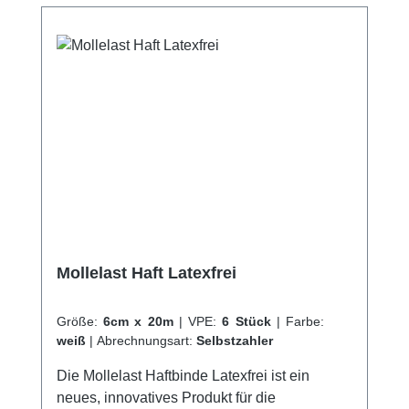
Haftung auf KleidungStabile Webkante
Kaufen Sie jetzt Crepp Haftbinden online bei
uns und profitieren Sie von unserem
schnellen Versand und unserem
hervorragenden Kundenservice.
Mollelast Haft Latexfrei
Größe:
6cm x 20m
|
VPE:
6 Stück
|
Farbe:
weiß
|
Abrechnungsart:
Selbstzahler
Die Mollelast Haftbinde Latexfrei ist ein
neues, innovatives Produkt für die