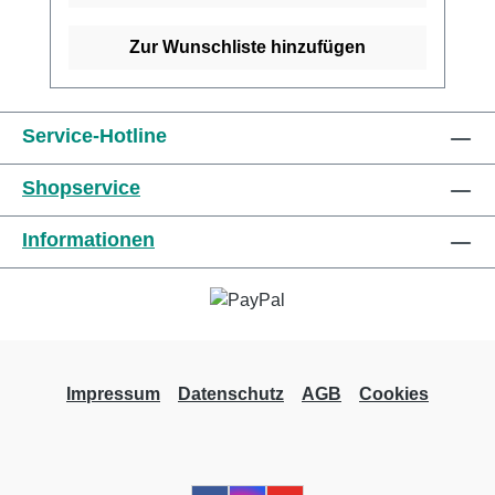
Viskose, 37% Baumwolle und 20% Polyamid.
Kaufen Sie jetzt latexfreie Peha-Haftbinden
Zur Wunschliste hinzufügen
online bei uns und profitieren Sie von
unserem schnellen Versand und unserem
hervorragenden Kundenservice. Weitere
Service-Hotline
Informationen des Herstellers
Shopservice
Informationen
Impressum
Datenschutz
AGB
Cookies