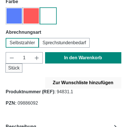
auswählen
Farbe
blau
rot
weiß
(Diese Option ist zurzeit nicht verfügbar.)
(Diese Option ist zurzeit nicht verfügbar.)
auswählen
Abrechnungsart
Selbstzahler
Sprechstundenbedarf
Produkt Anzahl: Gib den gewünschten Wert e
In den Warenkorb
Stück
Zur Wunschliste hinzufügen
Produktnummer (REF):
94831.1
PZN:
09886092
Beschreibung