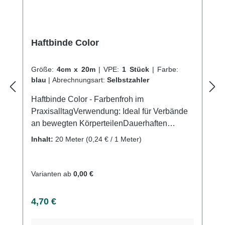
Haftbinde Color
Größe:
4cm x 20m
|
VPE:
1 Stück
|
Farbe:
blau
|
Abrechnungsart:
Selbstzahler
Haftbinde Color - Farbenfroh im
PraxisalltagVerwendung: Ideal für Verbände
an bewegten KörperteilenDauerhaften
Fixierung von Wundauflagen und KanülenZur
Inhalt:
20 Meter
(0,24 € / 1 Meter)
Fixierung von Unterarm-,Finger-,
Unteramsschienen Überwickelung bei
gespaltenen Gipsverbänden Uvm.
Varianten ab
0,00 €
Produktqualität: Baumwolle
PolyamidDehnbar Eigenschaften: Kohäsiv
Regulärer Preis:
4,70 €
(auf-sich-selbst haftend)
LängselastischLuftdurchlässigGeruchsneutral