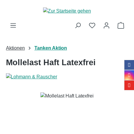
Zum Hauptinhalt springen
Ware
Aktionen
Tanken Aktion
Mollelast Haft Latexfrei
Bildergalerie überspringen