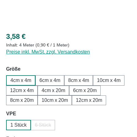
Regulärer Preis:
3,58 €
Inhalt:
4 Meter
(0,90 € / 1 Meter)
Preise inkl. MwSt. zzgl. Versandkosten
auswählen
Größe
4cm x 4m
6cm x 4m
8cm x 4m
10cm x 4m
12cm x 4m
4cm x 20m
6cm x 20m
8cm x 20m
10cm x 20m
12cm x 20m
auswählen
VPE
1 Stück
6 Stück
(Diese Option ist zurzeit nicht verfügbar.)