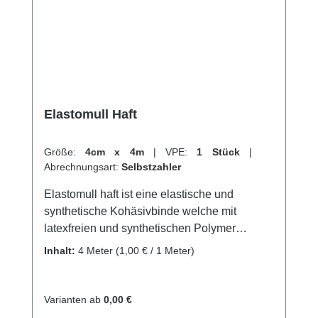
Elastomull Haft
Größe:
4cm x 4m
|
VPE:
1 Stück
|
Abrechnungsart:
Selbstzahler
Elastomull haft ist eine elastische und
synthetische Kohäsivbinde welche mit
latexfreien und synthetischen Polymer
beschichtet wird. Mit einer Imprägnierung von
Inhalt:
4 Meter
(1,00 € / 1 Meter)
latexfreiem synthetischen Polymer, bietet es
eine besonders sichere aufeinander Haftung
der Wickellagen, was ein faltenfreies und
Varianten ab
0,00 €
schnelles Anlegen des Verbands