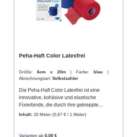
latexfreie Mollelast Haftbinden online bei uns
und profitieren Sie von unserem schnellen
Versand und unserem hervorragenden
Kundenservice.
Peha-Haft Color Latexfrei
Größe:
6cm x 20m
|
Farbe:
blau
|
Abrechnungsart:
Selbstzahler
Die Peha-Haft Color Latexfrei ist eine
innovative, kohäsive und elastische
Fixierbinde, die durch ihre gekreppte
Gewebestruktur und Imprägnierung mit einem
Inhalt:
20 Meter
(0,67 € / 1 Meter)
Synthetik-Polymer einen zweifachen
Hafteffekt bietet.Dank einer Dehnbarkeit von
ca. 100 % und dem starken
Varianten ab
0,00 €