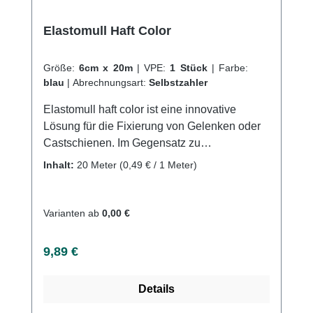
Elastomull Haft Color
Größe:
6cm x 20m
|
VPE:
1 Stück
|
Farbe:
blau
|
Abrechnungsart:
Selbstzahler
Elastomull haft color ist eine innovative
Lösung für die Fixierung von Gelenken oder
Castschienen. Im Gegensatz zu
herkömmlichen Fixierbinden, rutscht die
Inhalt:
20 Meter
(0,49 € / 1 Meter)
elastische Kohäsivbinde nicht und bietet
einen ausgezeichneten, faltenfreien Sitz bei
schneller Applikation. Dies wird durch die
Varianten ab
0,00 €
Imprägnierung mit einem synthetischen
latexfreien Polymer erreicht, welches die
Regulärer Preis:
9,89 €
einzelnen Wickellagen besonders sicher
aufeinanderhaftet. Die Binde besteht aus 40
Details
% Baumwolle, 30 % Viskose und 30 %
Polyamid sowie unbedenklichen Farbstoffen