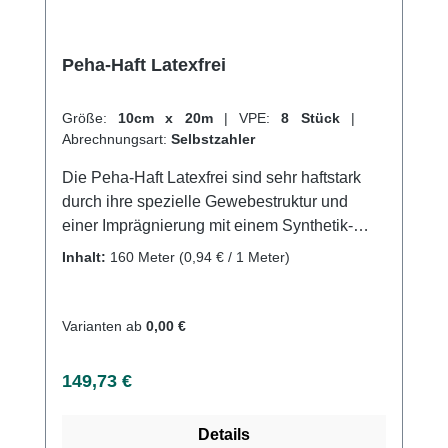
Peha-Haft Latexfrei
Größe:
10cm x 20m
|
VPE:
8 Stück
|
Abrechnungsart:
Selbstzahler
Die Peha-Haft Latexfrei sind sehr haftstark
durch ihre spezielle Gewebestruktur und
einer Imprägnierung mit einem Synthetik-
Polymer. Sie sind sehr elastisch und haben
Inhalt:
160 Meter
(0,94 € / 1 Meter)
eine Dehnbarkeit von ca. 85%. Durch ihre
starke Eigenhaftung benötigen sie wenig
Material. Mit nur wenigen Umdrehungen
Varianten ab
0,00 €
erreicht man eine sichere und dauerhafte
Fixierung, ohne dass sie mit Haut, Haaren
Regulärer Preis:
149,73 €
oder Kleidung verkleben. Sie sind
luftdurchlässig, hautfreundlich und
Details
geruchsneutral und bestehen aus 43%