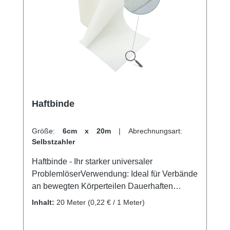
bei funktionellen Verbänden Zum Fixieren
von Verbänden, Schienen usw. Als
schützender Überzug bei Gipsverbänden,
Zink-Gel-Verbänden und funktionellen
Verbänden Zur Befestigung von
Polstermaterial Weitere Informationen des
Herstellers Kaufen Sie jetzt Gazofix latexfrei
online bei uns und profitieren Sie von
Haftbinde
unserem schnellen Versand und unserem
hervorragenden Kundenservice.
Größe:
6cm x 20m
|
Abrechnungsart:
Selbstzahler
Haftbinde - Ihr starker universaler
ProblemlöserVerwendung: Ideal für Verbände
an bewegten Körperteilen Dauerhaften
Fixierung von Wundauflagen und
Inhalt:
20 Meter
(0,22 € / 1 Meter)
KanülenFixierung von Unterarm-,Finger-,
Unteramsschienen Überwickelung bei