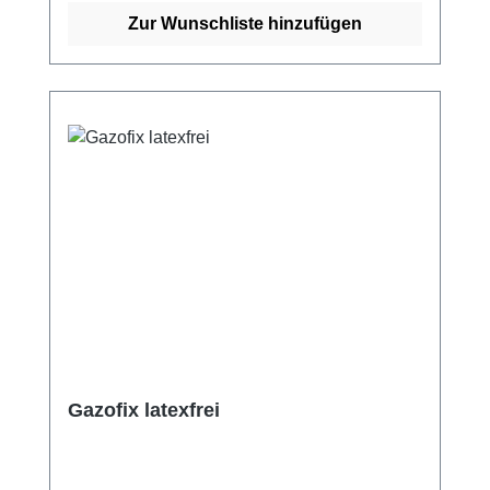
und behält durch den Färbevorgang ihre
Zur Wunschliste hinzufügen
Dehnung und Rückstellkraft bei. Dies gibt
Patienten und Anwender die Möglichkeit, die
Binde in verschiedenen Farben auszuwählen
und so auch optisch ansprechender zu
tragen. Weitere Informationen des Herstellers
Kaufen Sie jetzt Mullkompressen online bei
uns und profitieren Sie von unserem
schnellen Versand und unserem
hervorragenden Kundenservice.
Gazofix latexfrei