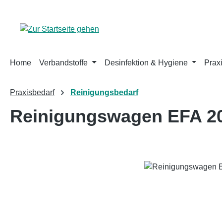
m Hauptinhalt springen
Zur Suche springen
Zur Hauptnavigation springen
Home
Verbandstoffe
Desinfektion & Hygiene
Prax
Praxisbedarf
Reinigungsbedarf
Reinigungswagen EFA 2
Bildergalerie überspringen