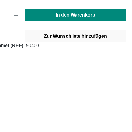
Anzahl: Gib den gewünschten Wert ein oder
In den Warenkorb
Zur Wunschliste hinzufügen
mer (REF):
90403