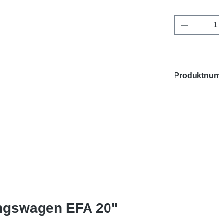
Produkt 
Produktnum
ungswagen EFA 20"