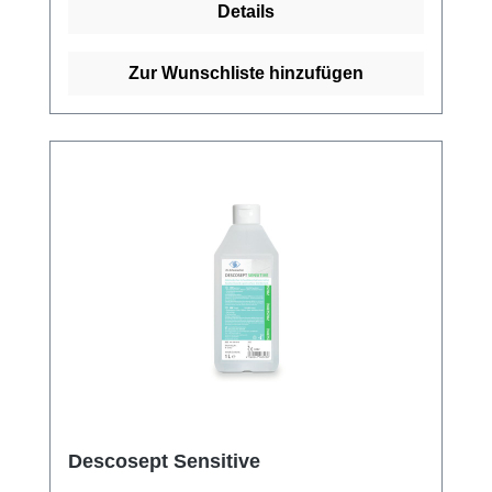
Details
der Routine. CLEANISEPT WIPES MAXI
bieten bei der Desinfektion und Reinigung
von mittelgroßen Flächen eine universelle
Zur Wunschliste hinzufügen
und zeitsparende Anwendung. Sie sind
alkoholfrei und enthalten weder Aldehyde
noch Phenole. Die Tücher lassen sich
einzeln aus der praktischen Packung mit
wiederverschließbarem Deckel entnehmen.
Weitere Informationen des Herstellers Kaufen
Sie jetzt Cleanisept Wipes maxi online bei
uns und profitieren Sie von unserem
schnellen Versand und unserem
hervorragenden Kundenservice.
Descosept Sensitive