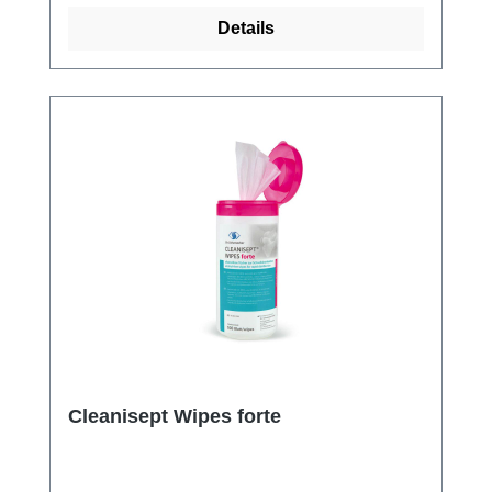
insbesondere bei der Desinfektion und
Details
Reinigung von Ultraschallköpfen ohne
Schleimhautkontakt eine praxisnahe und
zeitsparende Anwendung. Sie sind
alkoholfrei und enthalten weder Aldehyde
noch Phenole. Die Tücher lassen sich
einzeln aus der praktischen und
wiederverschließbaren Spenderdose
entnehmen. Weitere Informationen des
Herstellers Kaufen Sie jetzt Cleanisept Wipes
online bei uns und profitieren Sie von
unserem schnellen Versand und unserem
hervorragenden Kundenservice.
Cleanisept Wipes forte