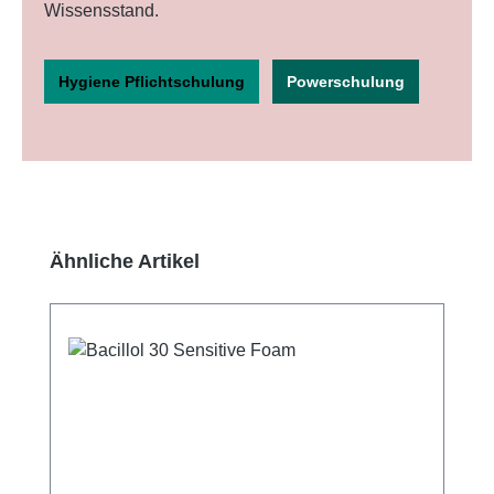
Wissensstand.
Hygiene Pflichtschulung
Powerschulung
Produktgalerie überspringen
Ähnliche Artikel