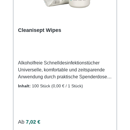
Cleanisept Wipes
Alkoholfreie Schnelldesinfektionstücher
Universelle, komfortable und zeitsparende
Anwendung durch praktische Spenderdose
Grundlegende, schnelle Wirksamkeit Zur
Inhalt:
100 Stück
(0,00 € / 1 Stück)
Desinfektion von Ultraschallsonden für
abdominale Untersuchungen Alkoholfreie,
gebrauchsfertige Desinfektionstücher zur
schnellen Desinfektion und Reinigung von
Medizinprodukten und medizinischem
Regulärer Preis:
Ab
7,02 €
Inventar.CLEANISEPT WIPES ermöglichen