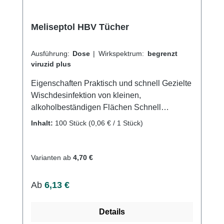
pure online bei uns und profitieren Sie von
unserem schnellen Versand und unserem
Meliseptol HBV Tücher
hervorragenden Kundenservice.
Ausführung:
Dose
|
Wirkspektrum:
begrenzt
viruzid plus
Eigenschaften Praktisch und schnell Gezielte
Wischdesinfektion von kleinen,
alkoholbeständigen Flächen Schnell
wirksam, ab 1 Minute Getränkt mit
Inhalt:
100 Stück
(0,06 € / 1 Stück)
Meliseptol® rapid Aldehyd- und aminfrei
Dermatologisch getestet Tränkflüssigkeit
DGHM-/VAH-gelistet und in der IHO-
Varianten ab
4,70 €
Desinfektionsmittelliste Hinweise Flächen
wischen, so dass sie vollständig mit der
Regulärer Preis:
Ab
6,13 €
Wirkstofflösung benetzt sind. Flächen dürfen
nicht trocken gerieben werden.
Details
Alkoholempfindliche Materialien vor der