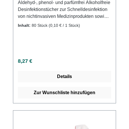
Aldehyd-, phenol- und parfümfrei Alkoholfreie
Desinfektionstücher zur Schnelldesinfektion
von nichtinvasiven Medizinprodukten sowie
Flächen aller Art. Wirkungsspektrum:
Inhalt:
80 Stück
(0,10 € / 1 Stück)
bakterizid inkl. MRSA, levurozid, begrenzt
viruzid gem. RKI/DVV (inkl.
HBV/HIV/HCV/BVDV/Vaccinia-Viren),
Papova-/Polyoma-Viren Weitere
Informationen des Herstellers Kaufen Sie jetzt
Regulärer Preis:
8,27 €
Medichem Flow Wipes free online bei uns
und profitieren Sie von unserem schnellen
Details
Versand und unserem hervorragenden
Kundenservice.
Zur Wunschliste hinzufügen