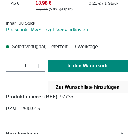
18,98 €
Ab
6
0,21 € / 1 Stück
20,17 €
(5.9% gespart)
Inhalt:
90 Stück
Preise inkl. MwSt. zzgl. Versandkosten
Sofort verfügbar, Lieferzeit: 1-3 Werktage
Produkt Anzahl: Gib den gewünschten Wert e
In den Warenkorb
Zur Wunschliste hinzufügen
Produktnummer (REF):
97735
PZN:
12594915
Beschreibung