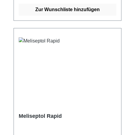
Desinfektion auf Beständigkeit gegenüber der
Wirkstofflösung prüfen. Desinfektionsmittel
Zur Wunschliste hinzufügen
sicher verwenden. Vor Gebrauch stets
Kennzeichnung und Produktinformationen
lesen. Weitere Informationen des Herstellers
Kaufen Sie jetzt Meliseptol HBV Tücher
online bei uns und profitieren Sie von
unserem schnellen Versand und unserem
hervorragenden Kundenservice.
Meliseptol Rapid