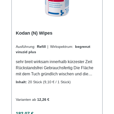
unserem hervorragenden Kundenservice.
Kodan (N) Wipes
Ausführung:
Refill
|
Wirkspektrum:
begrenzt
viruzid plus
sehr breit wirksam innerhalb kürzester Zeit
Rückstandsfrei Gebrauchsfertig Die Fläche
mit dem Tuch gründlich wischen und die
Wirkstofflösung einwirken lassen. Auf
Inhalt:
20 Stück
(9,10 € / 1 Stück)
vollständige Benetzung achten und die
Fläche während der gesamten Einwirkzeit
feucht halten. Stellen Sie sicher, dass vor der
Varianten ab
12,26 €
Desinfektion alle sichtbaren
Verschmutzungen entfernt werden. Nur kleine
Regulärer Preis:
182,07 €