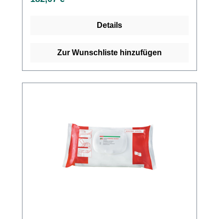
Flächen behandeln. Die Wischreichweite
hängt von der Raumtemperatur und der
Details
Struktur der zu desinfizierenden Oberflächen
ab. Beim Öffnen und Einfädeln des ersten
Tuchs auf hygienische Aspekte achten. Nach
Zur Wunschliste hinzufügen
Gebrauch auf das Schließen des Deckels
achten. Wiederbefüllung der Dose Zunächst
die Hände desinfizieren und frische
Schutzhandschuhe und Kittel anziehen. Bitte
während des Befüllungsvorgangs darauf
achten, dass die Handschuhe nicht durch
andere Tätigkeiten kontaminiert werden.
Aufkleber mit Haltbarkeitsdatum auf
Spenderdose übertragen. Deckel aufdrehen,
Nachfüllbeutel komplett in die Spenderdose
stellen (ggf. zuvor passgerecht formen) und
Beutelrand abschneiden. Das vorgezupfte
Tuch aus der Rollenmitte ziehen, von unten in
den dafür vorgesehenen Führungsschlitz im