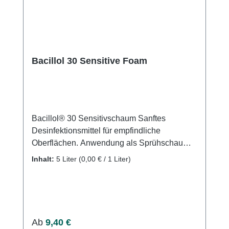
Bacillol 30 Sensitive Foam
Bacillol® 30 Sensitivschaum Sanftes
Desinfektionsmittel für empfindliche
Oberflächen. Anwendung als Sprühschaum
Gebrauchsfertige
Inhalt:
5 Liter
(0,00 € / 1 Liter)
Desinfektionslösung Schnelle und effektive
Wirkung Aldehyd-, farbstoff- und parfümfrei
ECARF-zertifiziert:
Flächendesinfektionsmittel für Allergiker und
Asthmatiker Zertifiziert vom SGS Institut
Regulärer Preis:
Ab
9,40 €
Fresenius*: Sehr gute Hautverträglichkeit bei