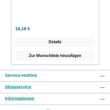
Spender (500 Stück) online bei uns und
profitieren Sie von unserem schnellen
Versand und unserem hervorragenden
Kundenservice.
Regulärer Preis:
16,18 €
Details
Zur Wunschliste hinzufügen
Service-Hotline
Shopservice
Informationen