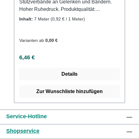
Stützverbände an Gelenken und Bändern.
Hoher Ruhedruck. Produktqualität:
Baumwolle, Polyamid, Polyurethan, 7 Meter
Inhalt:
7 Meter
(0,92 € / 1 Meter)
(gedehnt) Eigenschaften: Dehnung maximal
145%; griffiges Bindengewebe, mit
Webkanten, leicht anzulegen, waschbar bis
Varianten ab
0,00 €
60°C Kaufen Sie jetzt feine Langzugbinden
online bei uns und profitieren Sie von
Regulärer Preis:
6,46 €
unserem schnellen Versand und unserem
hervorragenden Kundenservice.
Details
Zur Wunschliste hinzufügen
Service-Hotline
Shopservice