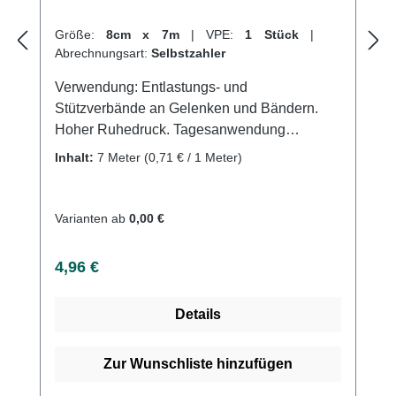
Größe:
8cm x 7m
|
VPE:
1 Stück
|
Abrechnungsart:
Selbstzahler
Verwendung: Entlastungs- und
Stützverbände an Gelenken und Bändern.
Hoher Ruhedruck. Tagesanwendung
Produktqualität: Baumwolle, Polyamid,
Inhalt:
7 Meter
(0,71 € / 1 Meter)
Elastan Eigenschaften: Dehnung maximal
180%; griffiges Bindengewebe mit
Webkanten, leicht anzulegen, waschbar bis
Varianten ab
0,00 €
60°C Kaufen Sie jetzt Langzugbinden online
bei uns und profitieren Sie von unserem
Regulärer Preis:
4,96 €
schnellen Versand und unserem
hervorragenden Kundenservice.
Details
Zur Wunschliste hinzufügen