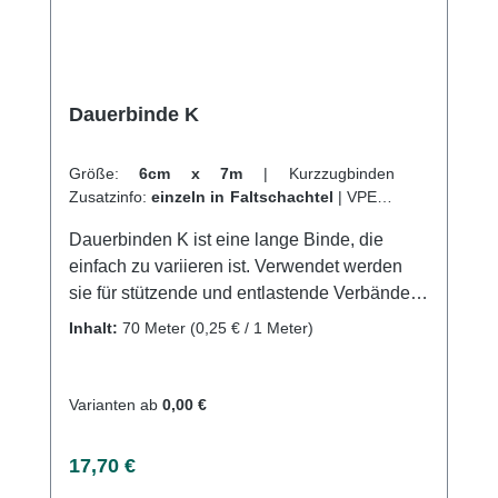
Dauerbinde K
Größe:
6cm x 7m
|
Kurzzugbinden
Zusatzinfo:
einzeln in Faltschachtel
|
VPE:
1
Stück
|
Abrechnungsart:
Selbstzahler
Dauerbinden K ist eine lange Binde, die
einfach zu variieren ist. Verwendet werden
sie für stützende und entlastende Verbände
an Gelenken und Bändern. Bei Ruhe müssen
Inhalt:
70 Meter
(0,25 € / 1 Meter)
sie wegen des hohen Ruhedrucks
abgenommen werden. Einfache Handhabung
ermöglicht auch Anwendern ohne
Varianten ab
0,00 €
Verbandserfahrung das Anlegen. Gut
anliegend, waschbar und pflegeleicht.
Regulärer Preis:
17,70 €
Zusammensetzung: 58% Baumwolle, 24%