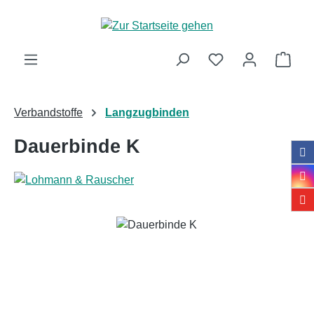
Zum Hauptinhalt springen
Ware
Verbandstoffe
Langzugbinden
Dauerbinde K
Bildergalerie überspringen