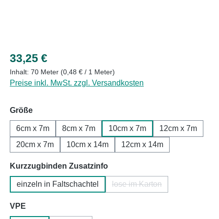
Regulärer Preis:
33,25 €
Inhalt:
70 Meter
(0,48 € / 1 Meter)
Preise inkl. MwSt. zzgl. Versandkosten
auswählen
Größe
6cm x 7m
8cm x 7m
10cm x 7m
12cm x 7m
20cm x 7m
10cm x 14m
12cm x 14m
auswählen
Kurzzugbinden Zusatzinfo
einzeln in Faltschachtel
lose im Karton
(Diese Option ist zurzeit ni
auswählen
VPE