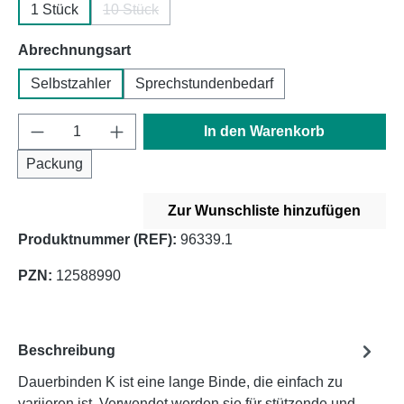
1 Stück
10 Stück
(Diese Option ist zurzeit nicht verfügbar.)
auswählen
Abrechnungsart
Selbstzahler
Sprechstundenbedarf
Produkt Anzahl: Gib den gewünschten Wert e
In den Warenkorb
Packung
Zur Wunschliste hinzufügen
Produktnummer (REF):
96339.1
PZN:
12588990
Beschreibung
Dauerbinden K ist eine lange Binde, die einfach zu
variieren ist. Verwendet werden sie für stützende und