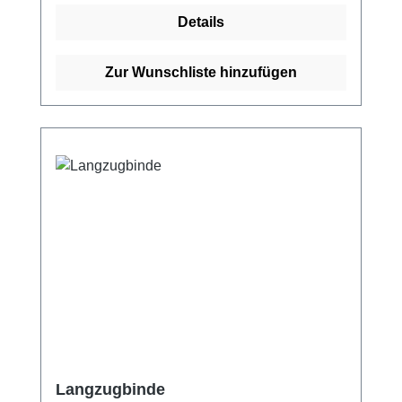
Polyamid, 8% Elasthan, 10% Viskose.
Details
Ausführungen: griffige Oberfläche,
längselastisch (ca. 175%). Weitere
Informationen des Herstellers Kaufen Sie jetzt
Zur Wunschliste hinzufügen
Dauerbinde K online bei uns und profitieren
Sie von unserem schnellen Versand und
unserem hervorragenden Kundenservice.
Langzugbinde