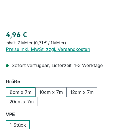
Regulärer Preis:
4,96 €
Inhalt:
7 Meter
(0,71 € / 1 Meter)
Preise inkl. MwSt. zzgl. Versandkosten
Sofort verfügbar, Lieferzeit: 1-3 Werktage
auswählen
Größe
8cm x 7m
10cm x 7m
12cm x 7m
20cm x 7m
auswählen
VPE
1 Stück