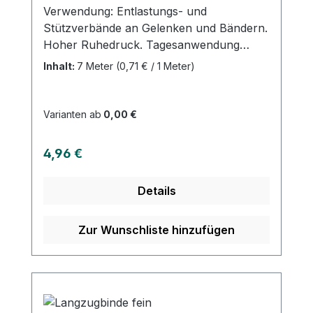
Verwendung: Entlastungs- und
Stützverbände an Gelenken und Bändern.
Hoher Ruhedruck. Tagesanwendung
Produktqualität: Baumwolle, Polyamid,
Inhalt:
7 Meter
(0,71 € / 1 Meter)
Elastan Eigenschaften: Dehnung maximal
180%; griffiges Bindengewebe mit
Webkanten, leicht anzulegen, waschbar
Varianten ab
0,00 €
bis 60°C Kaufen Sie jetzt Langzugbinden
online bei uns und profitieren Sie von
Regulärer Preis:
4,96 €
unserem schnellen Versand und unserem
hervorragenden Kundenservice.
Details
Zur Wunschliste hinzufügen