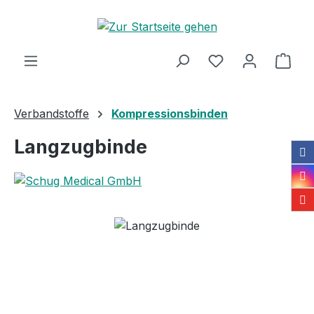
Zum Hauptinhalt springen
Ware
Verbandstoffe
Kompressionsbinden
Langzugbinde
Bildergalerie überspringen