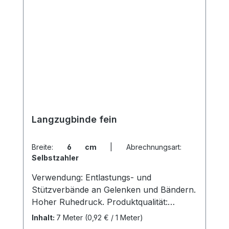
Langzugbinde fein
Breite:
6 cm
|
Abrechnungsart:
Selbstzahler
Verwendung: Entlastungs- und
Stützverbände an Gelenken und Bändern.
Hoher Ruhedruck. Produktqualität:
Baumwolle, Polyamid, Polyurethan, 7
Inhalt:
7 Meter
(0,92 € / 1 Meter)
Meter (gedehnt) Eigenschaften: Dehnung