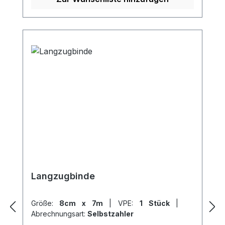
Kaufen Sie jetzt Dauerbinde K online bei
uns und profitieren Sie von unserem
schnellen Versand und unserem
hervorragenden Kundenservice.
Langzugbinde
Größe:
8cm x 7m
|
VPE:
1 Stück
|
Abrechnungsart:
Selbstzahler