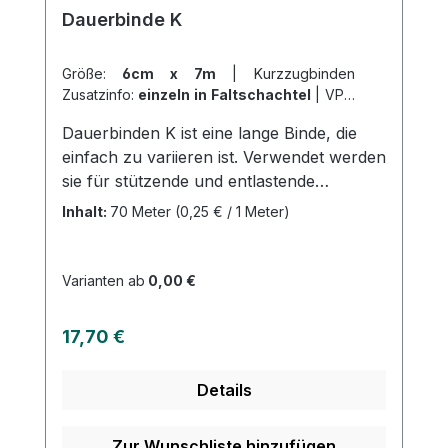
Dauerbinde K
Größe:
6cm x 7m
|
Kurzzugbinden
Zusatzinfo:
einzeln in Faltschachtel
|
VPE:
1 Stück
|
Abrechnungsart:
Selbstzahler
Dauerbinden K ist eine lange Binde, die
einfach zu variieren ist. Verwendet werden
sie für stützende und entlastende
Verbände an Gelenken und Bändern. Bei
Inhalt:
70 Meter
(0,25 € / 1 Meter)
Ruhe müssen sie wegen des hohen
Ruhedrucks abgenommen werden.
Einfache Handhabung ermöglicht auch
Varianten ab
0,00 €
Anwendern ohne Verbandserfahrung das
Anlegen. Gut anliegend, waschbar und
Regulärer Preis:
17,70 €
pflegeleicht. Zusammensetzung: 58%
Baumwolle, 24% Polyamid, 8% Elasthan,
Details
10% Viskose. Ausführungen: griffige
Oberfläche, längselastisch (ca. 175%).
Weitere Informationen des Herstellers
Zur Wunschliste hinzufügen