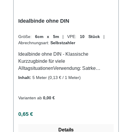
Idealbinde ohne DIN
Größe:
6cm x 5m
|
VPE:
10 Stück
|
Abrechnungsart:
Selbstzahler
Idealbinde ohne DIN - Klassische
Kurzzugbinde für viele
AlltagsituationenVerwendung: Satrke
Kompressionsverbände Gute Druck- und
Inhalt:
5 Meter
(0,13 € / 1 Meter)
MassagewirkungStützen und Entlasten an
Gelenken Venenerkrankungen
Kompressionstherapie Sportverletzungen
Varianten ab
0,00 €
Produktqualität: Baumwolle, Polymid, Elastan
5m gedehnt Dehnung ca. 85%Waschbar bei
Regulärer Preis:
0,65 €
60°C Eigenschaften: Hoher Baumwollanteil
Webkantig Rutschfest Atmungsaktiv
Details
Hautfreundlich Kaufen Sie jetzt Idealbinden