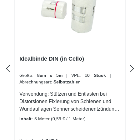
Idealbinde DIN (in Cello)
Größe:
8cm x 5m
|
VPE:
10 Stück
|
Abrechnungsart:
Selbstzahler
Verwendung: Stützen und Entlasten bei
Distorsionen Fixierung von Schienen und
Wundauflagen Sehnenscheidenentzündung
Stützung und Entlastung von Gelenken
Inhalt:
5 Meter
(0,59 € / 1 Meter)
Lymphologische und phlebologische
Kompression an den Extremitäten
Thromboseprophylaxe Kontusionen