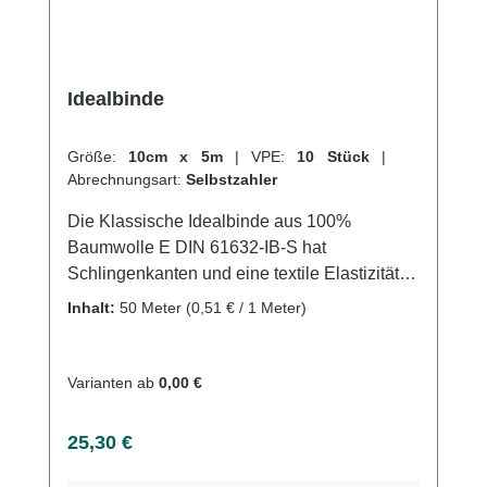
Idealbinde
Größe:
10cm x 5m
|
VPE:
10 Stück
|
Abrechnungsart:
Selbstzahler
Die Klassische Idealbinde aus 100%
Baumwolle E DIN 61632-IB-S hat
Schlingenkanten und eine textile Elastizität
von ca. 90%. Sie hat einen hohen
Inhalt:
50 Meter
(0,51 € / 1 Meter)
Arbeitsdruck bei leichtem Ruhedruck und
kann auch in Ruhelage getragen werden. Sie
ist waschbar bei 95°C und sterilisierbar
Varianten ab
0,00 €
(Dampf A bei 134°C). Durch das Waschen der
Binden wird die Elastizität, die beim Tragen
Regulärer Preis:
25,30 €
verloren geht, wiederhergestellt. Weitere
Informationen des Herstellers Kaufen Sie jetzt