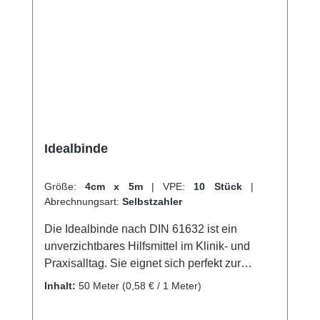
Idealbinde
Größe:
4cm x 5m
|
VPE:
10 Stück
|
Abrechnungsart:
Selbstzahler
Die Idealbinde nach DIN 61632 ist ein
unverzichtbares Hilfsmittel im Klinik- und
Praxisalltag. Sie eignet sich perfekt zur
kräftigen Kompression der Extremitäten in der
Inhalt:
50 Meter
(0,58 € / 1 Meter)
Phlebologie und Lymphologie. Sie findet
sowohl zur prä-, intra- und postoperativen