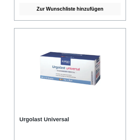
Infektionen, und ist darüber hinaus
hautfreundlich und verursacht keine
Zur Wunschliste hinzufügen
Reizungen.Die verstärkten Ränder sorgen
dafür, dass die Binde lange hält und nicht
aufrollt. Sie ist steril und kann daher sicher
auf offenen Wunden verwendet werden. Dank
ihrer einfachen Anwendung und
Wiederverwendbarkeit ist die Urgo Idealbinde
ein vielseitiges und praktisches
Verbandsmaterial für den täglichen
Gebrauch. Weitere Informationen des
Herstellers Kaufen Sie jetzt Urgo Idealbinden
online bei uns und profitieren Sie von
unserem schnellen Versand und unserem
hervorragenden Kundenservice.
Urgolast Universal