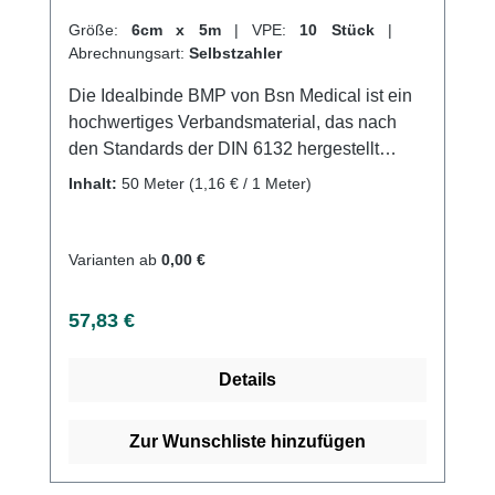
Größe:
6cm x 5m
|
VPE:
10 Stück
|
Abrechnungsart:
Selbstzahler
Die Idealbinde BMP von Bsn Medical ist ein
hochwertiges Verbandsmaterial, das nach
den Standards der DIN 6132 hergestellt
wurde. Sie ist luftdurchlässig, nicht
Inhalt:
50 Meter
(1,16 € / 1 Meter)
selbstklebend und längselastisch, was sie
ideal für die Kompression von Extremitäten in
der Phlebologie und Lymphologie macht. Die
Varianten ab
0,00 €
Schlingkante sorgt für einen sicheren Halt der
Binde und die hautfreundliche
Regulärer Preis:
57,83 €
Baumwollstruktur sorgt für angenehmen
Tragekomfort.Die Idealbinde BMP eignet sich
Details
sowohl zur prä-, intra- und postoperativen
Thromboseprophylaxe als auch zum Stützen
und Entlasten bei Distorsionen, Kontusionen
Zur Wunschliste hinzufügen
und als Sportbandage. Sie kommt auch zur
Behandlung von