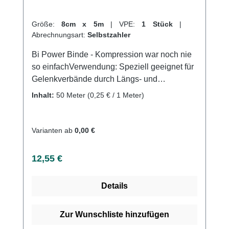
Größe:
8cm x 5m
|
VPE:
1 Stück
|
Abrechnungsart:
Selbstzahler
Bi Power Binde - Kompression war noch nie
so einfachVerwendung: Speziell geeignet für
Gelenkverbände durch Längs- und
QuerdehnungFür eine regulierbare
Inhalt:
50 Meter
(0,25 € / 1 Meter)
Kompression an GelenkenFür eine
regulierbare Kompression an Gelenken;
Luxationen, Distorsionen und
Varianten ab
0,00 €
KontusionenIdeale Binde bei
Sportverletzungen Produktqualität:
Regulärer Preis:
12,55 €
Baumwolle, Polyamid, Polyurethan5m
(gedehnt)Dauerelastische
Details
Kompressionsbinde (längs- und
querelastisch)Längsdehnung ca.
120%Querdehnung ca.
Zur Wunschliste hinzufügen
80%SterilisierbarEndableimung