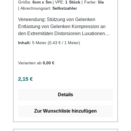
Größe:
6cm x 5m
|
VPE:
1 Stück
|
Farbe:
lila
|
Abrechnungsart:
Selbstzahler
Verwendung: Stützung von Gelenken
Entlastung von Gelenken Kompression an
den Extremitäten Distorsionen Luxationen
Sportverletzungen Produktqualität:
Inhalt:
5 Meter
(0,43 € / 1 Meter)
Baumwolle Polyamid Polyurethan (PU)
Dehnung ca. 80% Eigenschaften: Gute
Bindenhaftung durch hohen Baumwollanteil
Varianten ab
0,00 €
Atmungsaktiv Webkantig Latexfreie
Endableimung Hautfreundlich Waschbar bei
Regulärer Preis:
2,15 €
60°CKaufen Sie jetzt Idealbinden ohne DIN
color online bei uns und profitieren Sie von
Details
unserem schnellen Versand und unserem
hervorragenden Kundenservice.
Zur Wunschliste hinzufügen