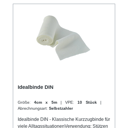
Sehnenscheidenentzündungen und zur
Fixierung von Schienen zum Einsatz. Durch
ihre hohe Qualität und Vielseitigkeit ist die
Idealbinde BMP ein unverzichtbares
Hilfsmittel im medizinischen Alltag. Weitere
Informationen des Herstellers Kaufen Sie jetzt
Idealbinde BMP online bei uns und profitieren
Sie von unserem schnellen Versand und
unserem hervorragenden Kundenservice.
Idealbinde DIN
Größe:
4cm x 5m
|
VPE:
10 Stück
|
Abrechnungsart:
Selbstzahler
Idealbinde DIN - Klassische Kurzzugbinde für
viele AlltagssituationenVerwendung: Stützen