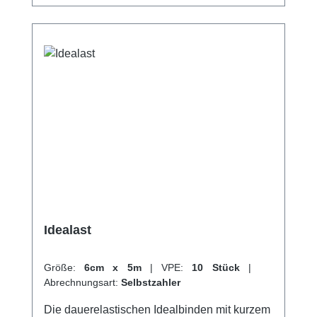
latexfreiWaschbar Eigenschaften:
Endableimung latexfreiWaschbar Kaufen Sie
jetzt Bi-Power Binden online bei uns und
profitieren Sie von unserem schnellen
Versand und unserem hervorragenden
Kundenservice.
Idealast
Größe:
6cm x 5m
|
VPE:
10 Stück
|
Abrechnungsart:
Selbstzahler
Die dauerelastischen Idealbinden mit kurzem