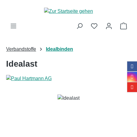
Zum Hauptinhalt springen
Ware
Verbandstoffe
Idealbinden
Idealast
Bildergalerie überspringen