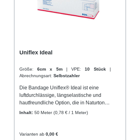
unserem schnellen Versand und unserem
hervorragenden Kundenservice.
Uniflex Ideal
Größe:
6cm x 5m
|
VPE:
10 Stück
|
Abrechnungsart:
Selbstzahler
Die Bandage Uniflex® Ideal ist eine
luftdurchlässige, längselastische und
hautfreundliche Option, die in Naturton
erhältlich ist. Sie besteht aus einer
Inhalt:
50 Meter
(0,78 € / 1 Meter)
Kombination von 62% Baumwolle und 38%
Polyamid und eignet sichperfekt für leichte
Stütz- und Entlastungsverbände bei
Varianten ab
0,00 €