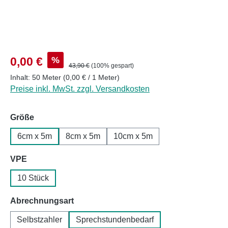
Verkaufspreis:
%
0,00 €
Regulärer Preis:
43,90 €
(100% gespart)
Inhalt:
50 Meter
(0,00 € / 1 Meter)
Preise inkl. MwSt. zzgl. Versandkosten
auswählen
Größe
6cm x 5m
8cm x 5m
10cm x 5m
auswählen
VPE
10 Stück
auswählen
Abrechnungsart
Selbstzahler
Sprechstundenbedarf