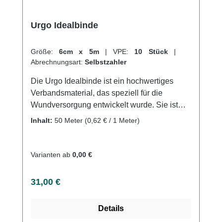
Urgo Idealbinde
Größe:
6cm x 5m
|
VPE:
10 Stück
|
Abrechnungsart:
Selbstzahler
Die Urgo Idealbinde ist ein hochwertiges
Verbandsmaterial, das speziell für die
Wundversorgung entwickelt wurde. Sie ist
besonders haftvermögen und sorgt für eine
Inhalt:
50 Meter
(0,62 € / 1 Meter)
schnelle und effektive Heilung von
Verletzungen. Durch ihre
Wasserdurchlässigkeit und Atmungsaktivität
Varianten ab
0,00 €
ist sie ideal für die Anwendung an Stellen mit
viel Feuchtigkeit und Hitze.Die Binde ist
Regulärer Preis:
31,00 €
selbsthaftend und ermöglicht eine flexible
Bewegung ohne Verrutschen oder
Details
Verrutschen. Sie ist keimfrei und schützt vor