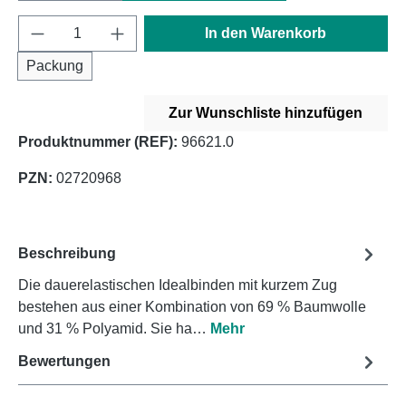
Produkt Anzahl: Gib den gewünschten Wert e
In den Warenkorb
Packung
Zur Wunschliste hinzufügen
Produktnummer (REF):
96621.0
PZN:
02720968
Beschreibung
Die dauerelastischen Idealbinden mit kurzem Zug
bestehen aus einer Kombination von 69 % Baumwolle
und 31 % Polyamid. Sie ha…
Mehr
Bewertungen