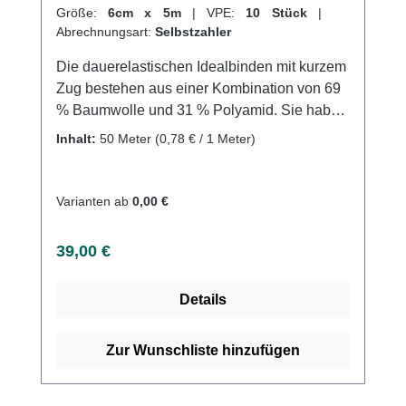
Größe:
6cm x 5m
|
VPE:
10 Stück
|
Abrechnungsart:
Selbstzahler
Die dauerelastischen Idealbinden mit kurzem
Zug bestehen aus einer Kombination von 69
% Baumwolle und 31 % Polyamid. Sie haben
eine Dehnbarkeit von ca. 80 % und eignen
Inhalt:
50 Meter
(0,78 € / 1 Meter)
sich perfekt für Anwendungen, bei denen ein
hoher Arbeitsdruck mit niedrigem Ruhedruck
benötigt wird. Durch ihre besondere
Varianten ab
0,00 €
Konstruktion verziehen sich die Binden nicht
beim Tragen und sind auch in Ruhelage zu
Regulärer Preis:
39,00 €
tragen. Sie sind waschbar bis 60°C und
sterilisierbar (Dampf A bei 134°C) und haben
Details
eine lange Lebensdauer, was sie besonders
wirtschaftlich macht. Weitere Informationen
des Herstellers Kaufen Sie jetzt Idealast
Zur Wunschliste hinzufügen
online bei uns und profitieren Sie von
unserem schnellen Versand und unserem