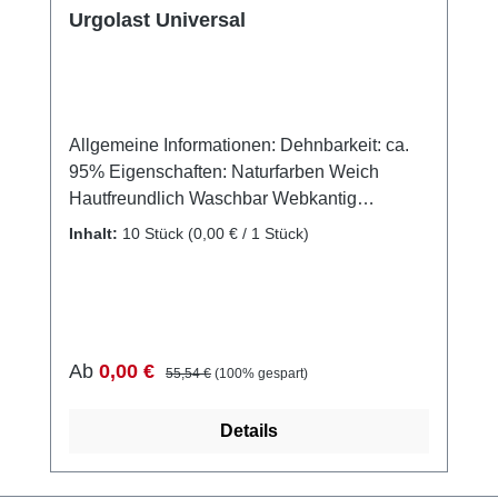
Urgolast Universal
Allgemeine Informationen: Dehnbarkeit: ca.
95% Eigenschaften: Naturfarben Weich
Hautfreundlich Waschbar Webkantig
Längselastisch Anwendungsgebiete: Das
Inhalt:
10 Stück
(0,00 € / 1 Stück)
Produkt eignet sich hervorragend als Stütz-,
Entlastungs-, Fixier- und
Kompressionsverband für die
Langzeitbehandlung von Muskel-Skelett-
Verletzungen sowie für die Behandlung nach
Verkaufspreis:
Regulärer Preis:
Ab
0,00 €
55,54 €
(100% gespart)
Frakturen und stumpfen Verletzungen.
Hinweis: Bitte beachten Sie, dass dieses
Details
Produkt nicht direkt auf offenen Wunden
angewendet werden darf. Es darf nur auf
intakter Haut verwendet werden. Warnung: