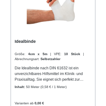
Idealbinde
Größe:
4cm x 5m
|
VPE:
10 Stück
|
Abrechnungsart:
Selbstzahler
Die Idealbinde nach DIN 61632 ist ein
unverzichtbares Hilfsmittel im Klinik- und
Praxisalltag. Sie eignet sich perfekt zur
kräftigen Kompression der Extremitäten in der
Inhalt:
50 Meter
(0,58 € / 1 Meter)
Phlebologie und Lymphologie. Sie findet
sowohl zur prä-, intra- und postoperativen
Thromboseprophylaxe als auch zum Stützen
Varianten ab
0,00 €