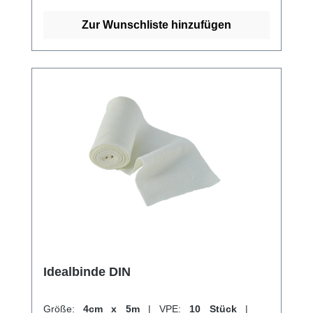
Thromboseprophylaxe als auch zum Stützen
und Entlasten bei Distorsionen, Kontusionen
Zur Wunschliste hinzufügen
und als Sportbandage. Sie kommt auch zur
Behandlung von
Sehnenscheidenentzündungen und zur
Fixierung von Schienen zum Einsatz. Durch
ihre hohe Qualität und Vielseitigkeit ist die
Idealbinde BMP ein unverzichtbares
Hilfsmittel im medizinischen Alltag. Weitere
Informationen des Herstellers Kaufen Sie jetzt
Idealbinde BMP online bei uns und profitieren
Sie von unserem schnellen Versand und
unserem hervorragenden Kundenservice.
Idealbinde DIN
Größe:
4cm x 5m
|
VPE:
10 Stück
|