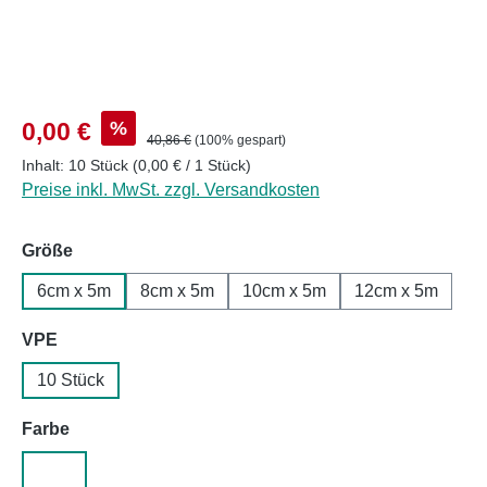
Verkaufspreis:
%
0,00 €
Regulärer Preis:
40,86 €
(100% gespart)
Inhalt:
10 Stück
(0,00 € / 1 Stück)
Preise inkl. MwSt. zzgl. Versandkosten
auswählen
Größe
6cm x 5m
8cm x 5m
10cm x 5m
12cm x 5m
auswählen
VPE
10 Stück
auswählen
Farbe