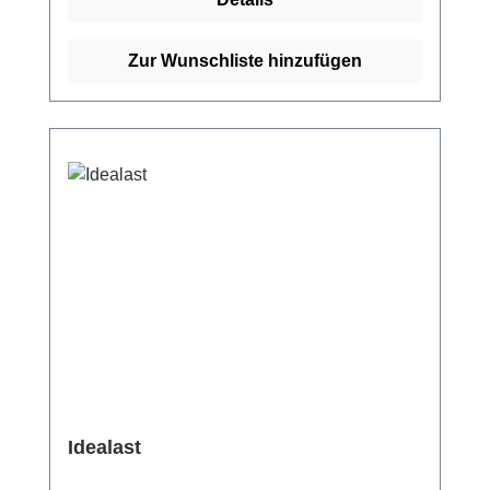
Kompressionsbinde (längs- und
querelastisch)Längsdehnung ca.
120%Querdehnung ca.
Zur Wunschliste hinzufügen
80%SterilisierbarEndableimung
latexfreiWaschbar Eigenschaften:
Endableimung latexfreiWaschbar Kaufen Sie
jetzt Bi-Power Binden online bei uns und
profitieren Sie von unserem schnellen
Versand und unserem hervorragenden
Kundenservice.
Idealast