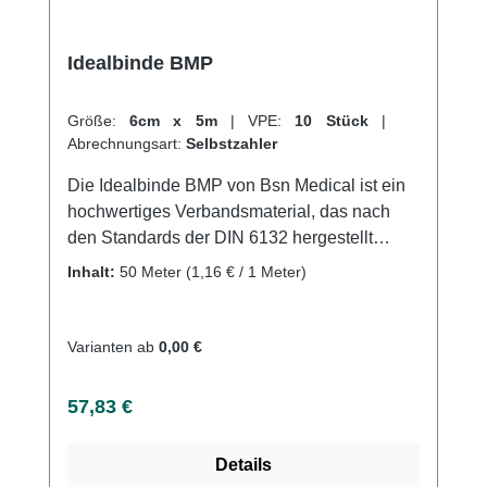
Idealbinde BMP
Größe:
6cm x 5m
|
VPE:
10 Stück
|
Abrechnungsart:
Selbstzahler
Die Idealbinde BMP von Bsn Medical ist ein
hochwertiges Verbandsmaterial, das nach
den Standards der DIN 6132 hergestellt
wurde. Sie ist luftdurchlässig, nicht
Inhalt:
50 Meter
(1,16 € / 1 Meter)
selbstklebend und längselastisch, was sie
ideal für die Kompression von Extremitäten in
der Phlebologie und Lymphologie macht. Die
Varianten ab
0,00 €
Schlingkante sorgt für einen sicheren Halt der
Binde und die hautfreundliche
Regulärer Preis:
57,83 €
Baumwollstruktur sorgt für angenehmen
Tragekomfort.Die Idealbinde BMP eignet sich
Details
sowohl zur prä-, intra- und postoperativen