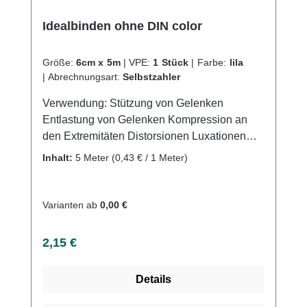
Idealbinden ohne DIN color
Größe:
6cm x 5m
|
VPE:
1 Stück
|
Farbe:
lila
|
Abrechnungsart:
Selbstzahler
Verwendung: Stützung von Gelenken
Entlastung von Gelenken Kompression an
den Extremitäten Distorsionen Luxationen
Sportverletzungen Produktqualität:
Inhalt:
5 Meter
(0,43 € / 1 Meter)
Baumwolle Polyamid Polyurethan (PU)
Dehnung ca. 80% Eigenschaften: Gute
Bindenhaftung durch hohen Baumwollanteil
Varianten ab
0,00 €
Atmungsaktiv Webkantig Latexfreie
Endableimung Hautfreundlich Waschbar bei
Regulärer Preis:
2,15 €
60°CKaufen Sie jetzt Idealbinden ohne DIN
color online bei uns und profitieren Sie von
Details
unserem schnellen Versand und unserem
hervorragenden Kundenservice.