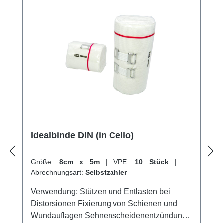
Idealbinden online bei uns und profitieren Sie
von unserem schnellen Versand und
unserem hervorragenden Kundenservice.
Idealbinde DIN (in Cello)
Größe:
8cm x 5m
|
VPE:
10 Stück
|
Abrechnungsart:
Selbstzahler
Verwendung: Stützen und Entlasten bei
Distorsionen Fixierung von Schienen und
Wundauflagen Sehnenscheidenentzündung