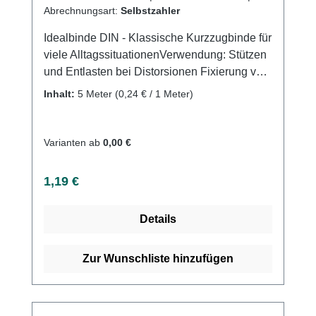
Abrechnungsart:
Selbstzahler
Idealbinde DIN - Klassische Kurzzugbinde für
viele AlltagssituationenVerwendung: Stützen
und Entlasten bei Distorsionen Fixierung von
Schienen und Wundauflagen
Inhalt:
5 Meter
(0,24 € / 1 Meter)
Sehnenscheidenentzündung Stützung und
Entlastung von Gelenken Lymphologische
und phlebologische Kompression an den
Varianten ab
0,00 €
Extremitäten Thromboseprophylaxe
Kompression in der Phlebologie und
Regulärer Preis:
1,19 €
LymphologieKontusionen Sportverletzungen
als Sportbandage Produktqualität: 100%
Details
Baumwolle Waschbar bei 95
GradKurzzugbinde: Dehnung ca. 90%
Eigenschaften: Textilelastizität Rutschfest
Zur Wunschliste hinzufügen
durch geeignete Gewebestruktur (hohe
Bindenhaftung) Schlingkanten Atmungsaktiv
Hautfreundlich Kaufen Sie jetzt DIN