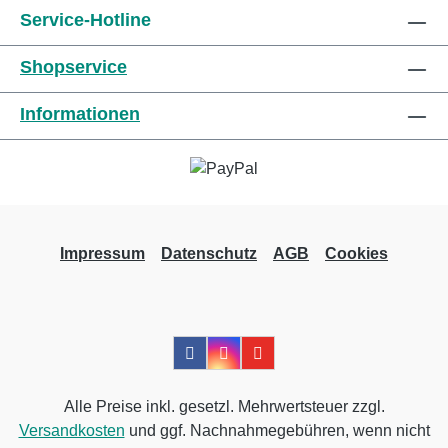
Vermeiden Sie übermäßigen Zug, wenn Sie
Service-Hotline
dieses Produkt verwenden. Weitere
Shopservice
Informationen des Herstellers Kaufen Sie jetzt
Urgolast Universal online bei uns und
Informationen
profitieren Sie von unserem schnellen
Versand und unserem hervorragenden
Kundenservice.
Impressum
Datenschutz
AGB
Cookies
Alle Preise inkl. gesetzl. Mehrwertsteuer zzgl.
Versandkosten
und ggf. Nachnahmegebühren, wenn nicht