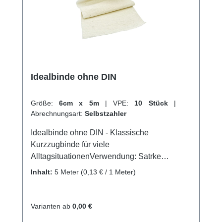
Idealbinde ohne DIN
Größe:
6cm x 5m
|
VPE:
10 Stück
|
Abrechnungsart:
Selbstzahler
Idealbinde ohne DIN - Klassische
Kurzzugbinde für viele
AlltagsituationenVerwendung: Satrke
Kompressionsverbände Gute Druck- und
Inhalt:
5 Meter
(0,13 € / 1 Meter)
MassagewirkungStützen und Entlasten an
Gelenken Venenerkrankungen
Kompressionstherapie Sportverletzungen
Varianten ab
0,00 €
Produktqualität: Baumwolle, Polymid, Elastan