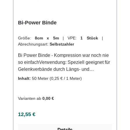
Bi-Power Binde
Größe:
8cm x 5m
|
VPE:
1 Stück
|
Abrechnungsart:
Selbstzahler
Bi Power Binde - Kompression war noch nie
so einfachVerwendung: Speziell geeignet für
Gelenkverbände durch Längs- und
QuerdehnungFür eine regulierbare
Inhalt:
50 Meter
(0,25 € / 1 Meter)
Kompression an GelenkenFür eine
regulierbare Kompression an Gelenken;
Luxationen, Distorsionen und
Varianten ab
0,00 €
KontusionenIdeale Binde bei
Sportverletzungen Produktqualität:
Regulärer Preis:
12,55 €
Baumwolle, Polyamid, Polyurethan5m
(gedehnt)Dauerelastische
Details