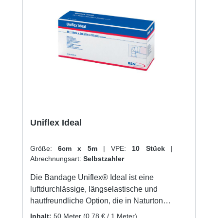
und hautsympathisch. Weitere Informationen
des Herstellers Kaufen Sie jetzt Lenkideal
online bei uns und profitieren Sie von
unserem schnellen Versand und unserem
hervorragenden Kundenservice.
Uniflex Ideal
Größe:
6cm x 5m
|
VPE:
10 Stück
|
Abrechnungsart:
Selbstzahler
Die Bandage Uniflex® Ideal ist eine
luftdurchlässige, längselastische und
hautfreundliche Option, die in Naturton
erhältlich ist. Sie besteht aus einer
Inhalt:
50 Meter
(0,78 € / 1 Meter)