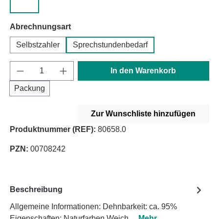
weiß
auswählen
Abrechnungsart
Selbstzahler
Sprechstundenbedarf
Produkt Anzahl: Gib den gewünschten Wert e
In den Warenkorb
Packung
Zur Wunschliste hinzufügen
Produktnummer (REF):
80658.0
PZN:
00708242
Beschreibung
Allgemeine Informationen: Dehnbarkeit: ca. 95%
Eigenschaften: Naturfarben Weich…
Mehr