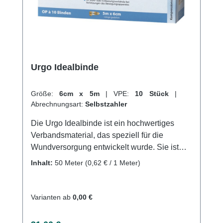
Urgo Idealbinde
Größe:
6cm x 5m
|
VPE:
10 Stück
|
Abrechnungsart:
Selbstzahler
Die Urgo Idealbinde ist ein hochwertiges
Verbandsmaterial, das speziell für die
Wundversorgung entwickelt wurde. Sie ist
besonders haftvermögen und sorgt für eine
Inhalt:
50 Meter
(0,62 € / 1 Meter)
schnelle und effektive Heilung von
Verletzungen. Durch ihre
Wasserdurchlässigkeit und Atmungsaktivität
Varianten ab
0,00 €
ist sie ideal für die Anwendung an Stellen mit
viel Feuchtigkeit und Hitze.Die Binde ist