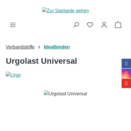
Zum Hauptinhalt springen
Ware
Verbandstoffe
Idealbinden
Urgolast Universal
Bildergalerie überspringen