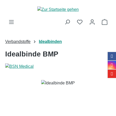
Zum Hauptinhalt springen
Ware
Verbandstoffe
Idealbinden
Idealbinde BMP
Bildergalerie überspringen