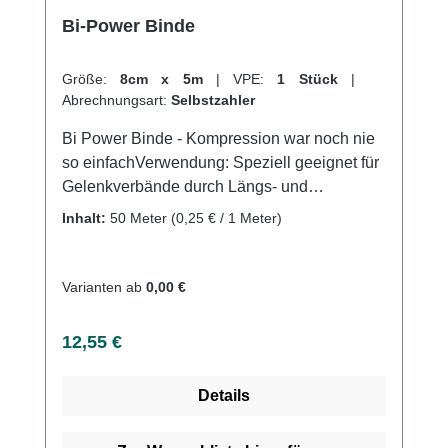
Bi-Power Binde
Größe:
8cm x 5m
|
VPE:
1 Stück
|
Abrechnungsart:
Selbstzahler
Bi Power Binde - Kompression war noch nie
so einfachVerwendung: Speziell geeignet für
Gelenkverbände durch Längs- und
QuerdehnungFür eine regulierbare
Inhalt:
50 Meter
(0,25 € / 1 Meter)
Kompression an GelenkenFür eine
regulierbare Kompression an Gelenken;
Luxationen, Distorsionen und
Varianten ab
0,00 €
KontusionenIdeale Binde bei
Sportverletzungen Produktqualität:
Regulärer Preis:
12,55 €
Baumwolle, Polyamid, Polyurethan5m
(gedehnt)Dauerelastische
Details
Kompressionsbinde (längs- und
querelastisch)Längsdehnung ca.