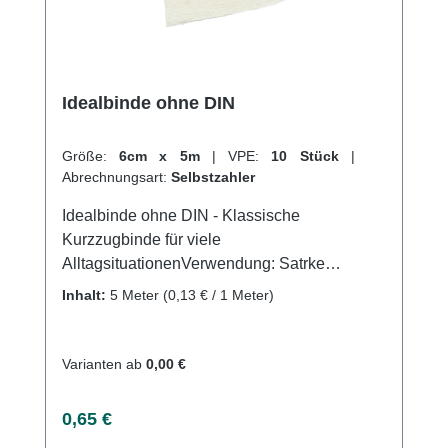
Idealbinde ohne DIN
Größe:
6cm x 5m
|
VPE:
10 Stück
|
Abrechnungsart:
Selbstzahler
Idealbinde ohne DIN - Klassische
Kurzzugbinde für viele
AlltagsituationenVerwendung: Satrke
Kompressionsverbände Gute Druck- und
Inhalt:
5 Meter
(0,13 € / 1 Meter)
MassagewirkungStützen und Entlasten an
Gelenken Venenerkrankungen
Kompressionstherapie Sportverletzungen
Varianten ab
0,00 €
Produktqualität: Baumwolle, Polymid, Elastan
5m gedehnt Dehnung ca. 85%Waschbar bei
Regulärer Preis:
0,65 €
60°C Eigenschaften: Hoher Baumwollanteil