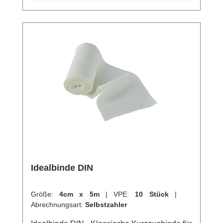
und als Sportbandage. Sie kommt auch zur
Behandlung von
Sehnenscheidenentzündungen und zur
Fixierung von Schienen zum Einsatz. Durch
ihre hohe Qualität und Vielseitigkeit ist die
Idealbinde BMP ein unverzichtbares
Hilfsmittel im medizinischen Alltag. Weitere
Informationen des Herstellers Kaufen Sie jetzt
Idealbinde BMP online bei uns und profitieren
Sie von unserem schnellen Versand und
unserem hervorragenden Kundenservice.
Idealbinde DIN
Größe:
4cm x 5m
|
VPE:
10 Stück
|
Abrechnungsart:
Selbstzahler