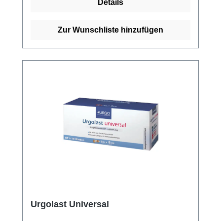
Details
Verrutschen. Sie ist keimfrei und schützt vor
Infektionen, und ist darüber hinaus
hautfreundlich und verursacht keine
Zur Wunschliste hinzufügen
Reizungen.Die verstärkten Ränder sorgen
dafür, dass die Binde lange hält und nicht
aufrollt. Sie ist steril und kann daher sicher
auf offenen Wunden verwendet werden. Dank
ihrer einfachen Anwendung und
Wiederverwendbarkeit ist die Urgo Idealbinde
ein vielseitiges und praktisches
Verbandsmaterial für den täglichen
Gebrauch. Weitere Informationen des
Herstellers Kaufen Sie jetzt Urgo Idealbinden
online bei uns und profitieren Sie von
unserem schnellen Versand und unserem
hervorragenden Kundenservice.
Urgolast Universal