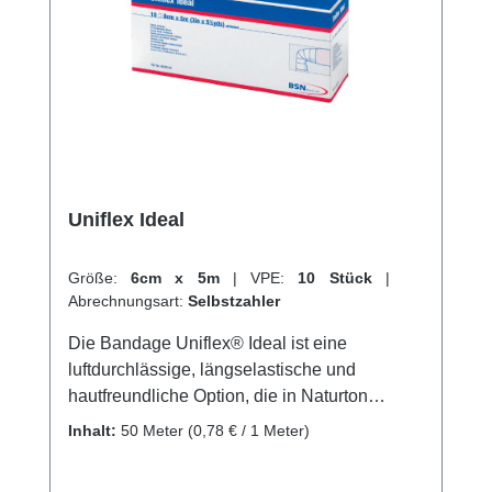
online bei uns und profitieren Sie von
unserem schnellen Versand und unserem
hervorragenden Kundenservice.
Uniflex Ideal
Größe:
6cm x 5m
|
VPE:
10 Stück
|
Abrechnungsart:
Selbstzahler
Die Bandage Uniflex® Ideal ist eine
luftdurchlässige, längselastische und
hautfreundliche Option, die in Naturton
erhältlich ist. Sie besteht aus einer
Inhalt:
50 Meter
(0,78 € / 1 Meter)
Kombination von 62% Baumwolle und 38%
Polyamid und eignet sichperfekt für leichte