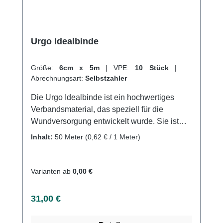
Urgo Idealbinde
Größe:
6cm x 5m
|
VPE:
10 Stück
|
Abrechnungsart:
Selbstzahler
Die Urgo Idealbinde ist ein hochwertiges
Verbandsmaterial, das speziell für die
Wundversorgung entwickelt wurde. Sie ist
besonders haftvermögen und sorgt für eine
Inhalt:
50 Meter
(0,62 € / 1 Meter)
schnelle und effektive Heilung von
Verletzungen. Durch ihre
Wasserdurchlässigkeit und Atmungsaktivität
Varianten ab
0,00 €
ist sie ideal für die Anwendung an Stellen mit
viel Feuchtigkeit und Hitze.Die Binde ist
Regulärer Preis:
31,00 €
selbsthaftend und ermöglicht eine flexible
Bewegung ohne Verrutschen oder