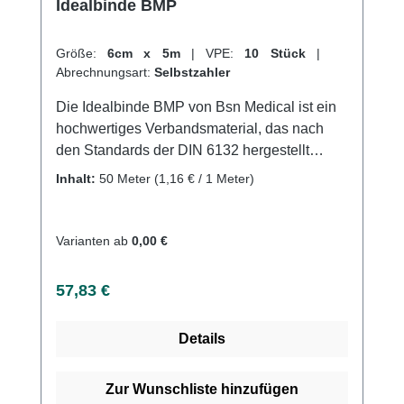
Idealbinde BMP
Größe:
6cm x 5m
|
VPE:
10 Stück
|
Abrechnungsart:
Selbstzahler
Die Idealbinde BMP von Bsn Medical ist ein
hochwertiges Verbandsmaterial, das nach
den Standards der DIN 6132 hergestellt
wurde. Sie ist luftdurchlässig, nicht
Inhalt:
50 Meter
(1,16 € / 1 Meter)
selbstklebend und längselastisch, was sie
ideal für die Kompression von Extremitäten in
der Phlebologie und Lymphologie macht. Die
Varianten ab
0,00 €
Schlingkante sorgt für einen sicheren Halt der
Binde und die hautfreundliche
Regulärer Preis:
57,83 €
Baumwollstruktur sorgt für angenehmen
Tragekomfort.Die Idealbinde BMP eignet sich
Details
sowohl zur prä-, intra- und postoperativen
Thromboseprophylaxe als auch zum Stützen
und Entlasten bei Distorsionen, Kontusionen
Zur Wunschliste hinzufügen