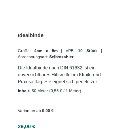
Idealbinde
Größe:
4cm x 5m
|
VPE:
10 Stück
|
Abrechnungsart:
Selbstzahler
Die Idealbinde nach DIN 61632 ist ein
unverzichtbares Hilfsmittel im Klinik- und
Praxisalltag. Sie eignet sich perfekt zur
kräftigen Kompression der Extremitäten in der
Inhalt:
50 Meter
(0,58 € / 1 Meter)
Phlebologie und Lymphologie. Sie findet
sowohl zur prä-, intra- und postoperativen
Thromboseprophylaxe als auch zum Stützen
Varianten ab
0,00 €
und Entlasten bei Distorsionen, Kontusionen
und als Sportbandage Anwendung.
Regulärer Preis:
29,00 €