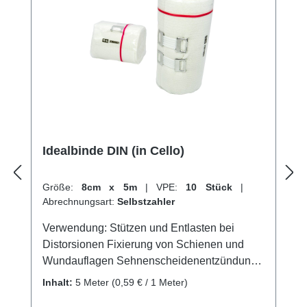
unserem hervorragenden Kundenservice.
Idealbinde DIN (in Cello)
Größe:
8cm x 5m
|
VPE:
10 Stück
|
Abrechnungsart:
Selbstzahler
Verwendung: Stützen und Entlasten bei
Distorsionen Fixierung von Schienen und
Wundauflagen Sehnenscheidenentzündung
Stützung und Entlastung von Gelenken
Inhalt:
5 Meter
(0,59 € / 1 Meter)
Lymphologische und phlebologische