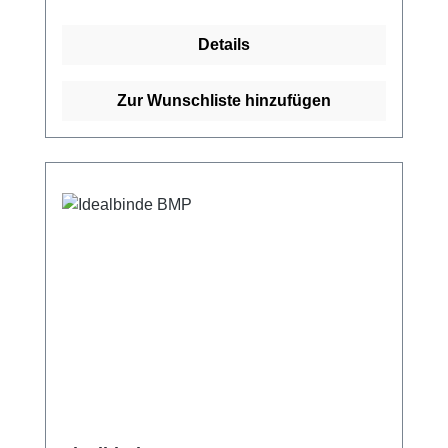
Außerdem wird sie zur Behandlung von
Sehnenscheidenentzündungen und zur
Details
Fixierung von Schienen eingesetzt.Die
Idealbinde besteht aus 100% Baumwolle,
was sie angenehm luftdurchlässig und
Zur Wunschliste hinzufügen
hautsympathisch macht. Durch die griffige
Gewebestruktur gibt sie den Bindentouren
einen guten Halt. Weitere Informationen des
Herstellers Kaufen Sie jetzt Idealbinden
online bei uns und profitieren Sie von
unserem schnellen Versand und unserem
hervorragenden Kundenservice.