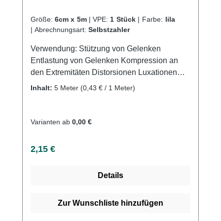
Größe:
6cm x 5m
|
VPE:
1 Stück
|
Farbe:
lila
|
Abrechnungsart:
Selbstzahler
Verwendung: Stützung von Gelenken
Entlastung von Gelenken Kompression an
den Extremitäten Distorsionen Luxationen
Sportverletzungen Produktqualität:
Inhalt:
5 Meter
(0,43 € / 1 Meter)
Baumwolle Polyamid Polyurethan (PU)
Dehnung ca. 80% Eigenschaften: Gute
Bindenhaftung durch hohen Baumwollanteil
Varianten ab
0,00 €
Atmungsaktiv Webkantig Latexfreie
Endableimung Hautfreundlich Waschbar bei
Regulärer Preis:
2,15 €
60°CKaufen Sie jetzt Idealbinden ohne DIN
color online bei uns und profitieren Sie von
Details
unserem schnellen Versand und unserem
hervorragenden Kundenservice.
Zur Wunschliste hinzufügen