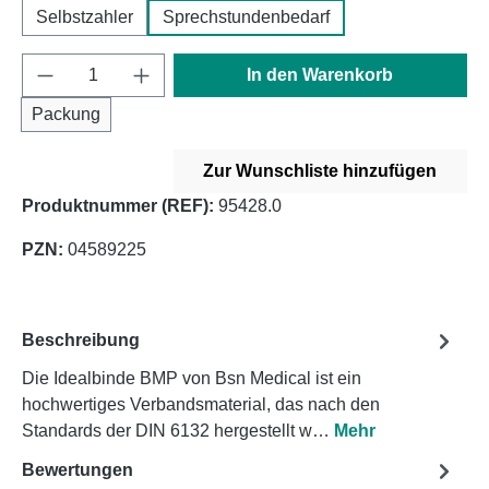
Selbstzahler
Sprechstundenbedarf
Produkt Anzahl: Gib den gewünschten Wert e
In den Warenkorb
Packung
Zur Wunschliste hinzufügen
Produktnummer (REF):
95428.0
PZN:
04589225
Beschreibung
Die Idealbinde BMP von Bsn Medical ist ein
hochwertiges Verbandsmaterial, das nach den
Standards der DIN 6132 hergestellt w…
Mehr
Bewertungen