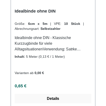
Idealbinde ohne DIN
Größe:
6cm x 5m
|
VPE:
10 Stück
|
Abrechnungsart:
Selbstzahler
Idealbinde ohne DIN - Klassische
Kurzzugbinde für viele
AlltagsituationenVerwendung: Satrke
Kompressionsverbände Gute Druck- und
Inhalt:
5 Meter
(0,13 € / 1 Meter)
MassagewirkungStützen und Entlasten an
Gelenken Venenerkrankungen
Kompressionstherapie Sportverletzungen
Varianten ab
0,00 €
Produktqualität: Baumwolle, Polymid, Elastan
5m gedehnt Dehnung ca. 85%Waschbar bei
Regulärer Preis:
0,65 €
60°C Eigenschaften: Hoher Baumwollanteil
Webkantig Rutschfest Atmungsaktiv
Details
Hautfreundlich Kaufen Sie jetzt Idealbinden
ohne DIN online bei uns und profitieren Sie