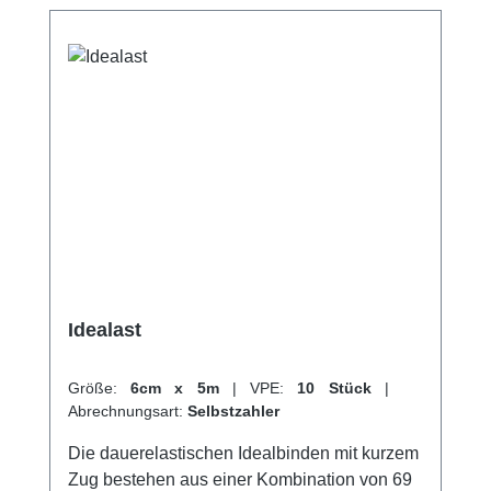
Endableimung latexfreiWaschbar Kaufen Sie
jetzt Bi-Power Binden online bei uns und
profitieren Sie von unserem schnellen
Versand und unserem hervorragenden
Kundenservice.
Idealast
Größe:
6cm x 5m
|
VPE:
10 Stück
|
Abrechnungsart:
Selbstzahler
Die dauerelastischen Idealbinden mit kurzem
Zug bestehen aus einer Kombination von 69