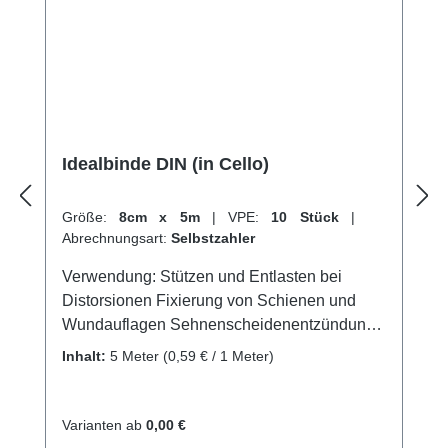
Idealbinde DIN (in Cello)
Größe:
8cm x 5m
|
VPE:
10 Stück
|
Abrechnungsart:
Selbstzahler
Verwendung: Stützen und Entlasten bei
Distorsionen Fixierung von Schienen und
Wundauflagen Sehnenscheidenentzündung
Stützung und Entlastung von Gelenken
Inhalt:
5 Meter
(0,59 € / 1 Meter)
Lymphologische und phlebologische
Kompression an den Extremitäten
Thromboseprophylaxe Kontusionen
Varianten ab
0,00 €
Sportverletzungen Produktqualität: 100%