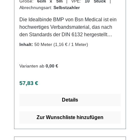
Größe:
6cm x 5m
|
VPE:
10 Stück
|
Abrechnungsart:
Selbstzahler
Die Idealbinde BMP von Bsn Medical ist ein
hochwertiges Verbandsmaterial, das nach
den Standards der DIN 6132 hergestellt
wurde. Sie ist luftdurchlässig, nicht
Inhalt:
50 Meter
(1,16 € / 1 Meter)
selbstklebend und längselastisch, was sie
ideal für die Kompression von Extremitäten in
der Phlebologie und Lymphologie macht. Die
Varianten ab
0,00 €
Schlingkante sorgt für einen sicheren Halt der
Binde und die hautfreundliche
Regulärer Preis:
57,83 €
Baumwollstruktur sorgt für angenehmen
Tragekomfort.Die Idealbinde BMP eignet sich
Details
sowohl zur prä-, intra- und postoperativen
Thromboseprophylaxe als auch zum Stützen
und Entlasten bei Distorsionen, Kontusionen
Zur Wunschliste hinzufügen
und als Sportbandage. Sie kommt auch zur
Behandlung von
Sehnenscheidenentzündungen und zur