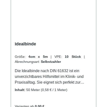
Idealbinde
Größe:
4cm x 5m
|
VPE:
10 Stück
|
Abrechnungsart:
Selbstzahler
Die Idealbinde nach DIN 61632 ist ein
unverzichtbares Hilfsmittel im Klinik- und
Praxisalltag. Sie eignet sich perfekt zur
kräftigen Kompression der Extremitäten in der
Inhalt:
50 Meter
(0,58 € / 1 Meter)
Phlebologie und Lymphologie. Sie findet
sowohl zur prä-, intra- und postoperativen
Thromboseprophylaxe als auch zum Stützen
Varianten ab
0,00 €