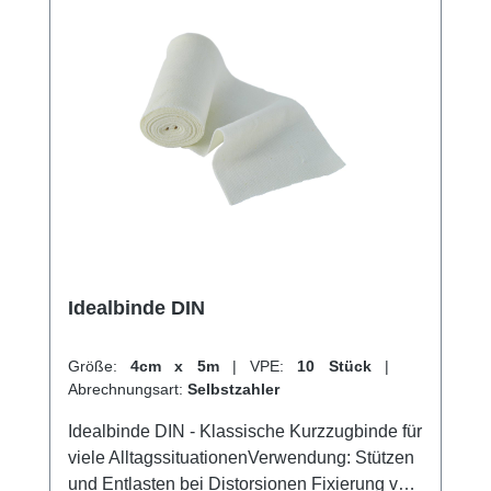
Fixierung von Schienen zum Einsatz. Durch
ihre hohe Qualität und Vielseitigkeit ist die
Idealbinde BMP ein unverzichtbares
Hilfsmittel im medizinischen Alltag. Weitere
Informationen des Herstellers Kaufen Sie jetzt
Idealbinde BMP online bei uns und profitieren
Sie von unserem schnellen Versand und
unserem hervorragenden Kundenservice.
Idealbinde DIN
Größe:
4cm x 5m
|
VPE:
10 Stück
|
Abrechnungsart:
Selbstzahler
Idealbinde DIN - Klassische Kurzzugbinde für
viele AlltagssituationenVerwendung: Stützen
und Entlasten bei Distorsionen Fixierung von