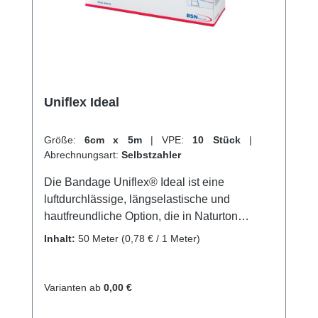
hervorragenden Kundenservice.
Uniflex Ideal
Größe:
6cm x 5m
|
VPE:
10 Stück
|
Abrechnungsart:
Selbstzahler
Die Bandage Uniflex® Ideal ist eine
luftdurchlässige, längselastische und
hautfreundliche Option, die in Naturton
erhältlich ist. Sie besteht aus einer
Inhalt:
50 Meter
(0,78 € / 1 Meter)
Kombination von 62% Baumwolle und 38%
Polyamid und eignet sichperfekt für leichte
Stütz- und Entlastungsverbände bei
Varianten ab
0,00 €
Verletzungen wieLuxationen und