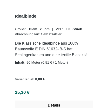
Idealbinde
Größe:
10cm x 5m
|
VPE:
10 Stück
|
Abrechnungsart:
Selbstzahler
Die Klassische Idealbinde aus 100%
Baumwolle E DIN 61632-IB-S hat
Schlingenkanten und eine textile Elastizität
von ca. 90%. Sie hat einen hohen
Inhalt:
50 Meter
(0,51 € / 1 Meter)
Arbeitsdruck bei leichtem Ruhedruck und
kann auch in Ruhelage getragen werden. Sie
ist waschbar bei 95°C und sterilisierbar
Varianten ab
0,00 €
(Dampf A bei 134°C). Durch das Waschen der
Binden wird die Elastizität, die beim Tragen
Regulärer Preis:
25,30 €
verloren geht, wiederhergestellt. Weitere
Informationen des Herstellers Kaufen Sie jetzt
Details
Idealbinden online bei uns und profitieren Sie