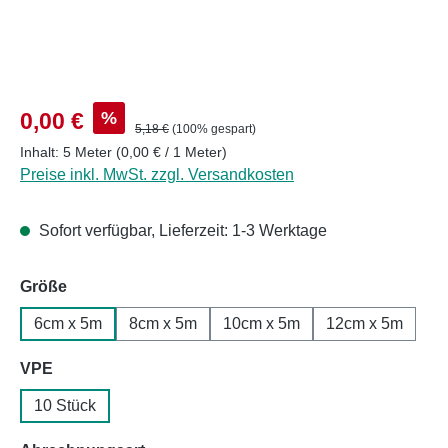
Verkaufspreis:
%
0,00 €
Regulärer Preis:
5,18 €
(100% gespart)
Inhalt:
5 Meter
(0,00 € / 1 Meter)
Preise inkl. MwSt. zzgl. Versandkosten
Sofort verfügbar, Lieferzeit: 1-3 Werktage
auswählen
Größe
6cm x 5m
8cm x 5m
10cm x 5m
12cm x 5m
auswählen
VPE
10 Stück