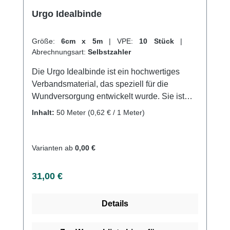
Urgo Idealbinde
Größe:
6cm x 5m
|
VPE:
10 Stück
|
Abrechnungsart:
Selbstzahler
Die Urgo Idealbinde ist ein hochwertiges
Verbandsmaterial, das speziell für die
Wundversorgung entwickelt wurde. Sie ist
besonders haftvermögen und sorgt für eine
Inhalt:
50 Meter
(0,62 € / 1 Meter)
schnelle und effektive Heilung von
Verletzungen. Durch ihre
Wasserdurchlässigkeit und Atmungsaktivität
Varianten ab
0,00 €
ist sie ideal für die Anwendung an Stellen mit
viel Feuchtigkeit und Hitze.Die Binde ist
Regulärer Preis:
31,00 €
selbsthaftend und ermöglicht eine flexible
Bewegung ohne Verrutschen oder
Details
Verrutschen. Sie ist keimfrei und schützt vor
Infektionen, und ist darüber hinaus