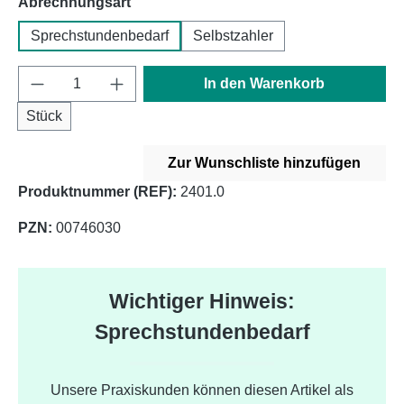
auswählen
Abrechnungsart
Sprechstundenbedarf
Selbstzahler
Produkt Anzahl: Gib den gewünschten Wert e
In den Warenkorb
Stück
Zur Wunschliste hinzufügen
Produktnummer (REF):
2401.0
PZN:
00746030
Wichtiger Hinweis:
Sprechstundenbedarf
Unsere Praxiskunden können diesen Artikel als