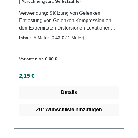
|
Abrechnungsart:
Selbstzahler
Verwendung: Stützung von Gelenken
Entlastung von Gelenken Kompression an
den Extremitäten Distorsionen Luxationen
Sportverletzungen Produktqualität:
Inhalt:
5 Meter
(0,43 € / 1 Meter)
Baumwolle Polyamid Polyurethan (PU)
Dehnung ca. 80% Eigenschaften: Gute
Bindenhaftung durch hohen Baumwollanteil
Varianten ab
0,00 €
Atmungsaktiv Webkantig Latexfreie
Endableimung Hautfreundlich Waschbar bei
Regulärer Preis:
2,15 €
60°CKaufen Sie jetzt Idealbinden ohne DIN
color online bei uns und profitieren Sie von
Details
unserem schnellen Versand und unserem
hervorragenden Kundenservice.
Zur Wunschliste hinzufügen