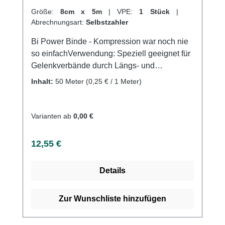
Größe:
8cm x 5m
|
VPE:
1 Stück
|
Abrechnungsart:
Selbstzahler
Bi Power Binde - Kompression war noch nie
so einfachVerwendung: Speziell geeignet für
Gelenkverbände durch Längs- und
QuerdehnungFür eine regulierbare
Inhalt:
50 Meter
(0,25 € / 1 Meter)
Kompression an GelenkenFür eine
regulierbare Kompression an Gelenken;
Luxationen, Distorsionen und
Varianten ab
0,00 €
KontusionenIdeale Binde bei
Sportverletzungen Produktqualität:
Regulärer Preis:
12,55 €
Baumwolle, Polyamid, Polyurethan5m
(gedehnt)Dauerelastische
Details
Kompressionsbinde (längs- und
querelastisch)Längsdehnung ca.
120%Querdehnung ca.
Zur Wunschliste hinzufügen
80%SterilisierbarEndableimung
latexfreiWaschbar Eigenschaften: