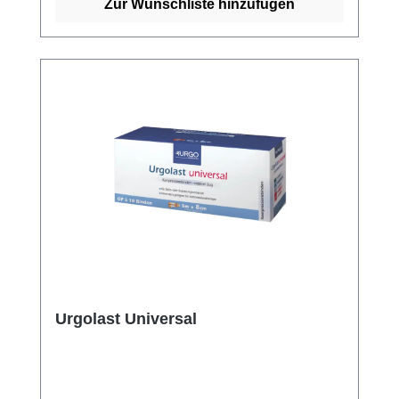
hautfreundlich und verursacht keine
Zur Wunschliste hinzufügen
Reizungen.Die verstärkten Ränder sorgen
dafür, dass die Binde lange hält und nicht
aufrollt. Sie ist steril und kann daher sicher
auf offenen Wunden verwendet werden. Dank
ihrer einfachen Anwendung und
Wiederverwendbarkeit ist die Urgo Idealbinde
ein vielseitiges und praktisches
Verbandsmaterial für den täglichen
Gebrauch. Weitere Informationen des
Herstellers Kaufen Sie jetzt Urgo Idealbinden
online bei uns und profitieren Sie von
unserem schnellen Versand und unserem
hervorragenden Kundenservice.
Urgolast Universal