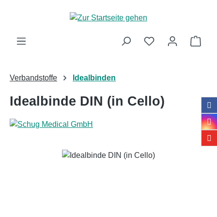
Zum Hauptinhalt springen
Ware
Verbandstoffe
Idealbinden
Idealbinde DIN (in Cello)
Bildergalerie überspringen