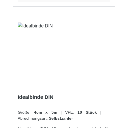
und als Sportbandage. Sie kommt auch zur
Behandlung von
Sehnenscheidenentzündungen und zur
Fixierung von Schienen zum Einsatz. Durch
ihre hohe Qualität und Vielseitigkeit ist die
Idealbinde BMP ein unverzichtbares
Hilfsmittel im medizinischen Alltag. Weitere
Informationen des Herstellers Kaufen Sie jetzt
Idealbinde BMP online bei uns und profitieren
Sie von unserem schnellen Versand und
unserem hervorragenden Kundenservice.
Idealbinde DIN
Größe:
4cm x 5m
|
VPE:
10 Stück
|
Abrechnungsart:
Selbstzahler