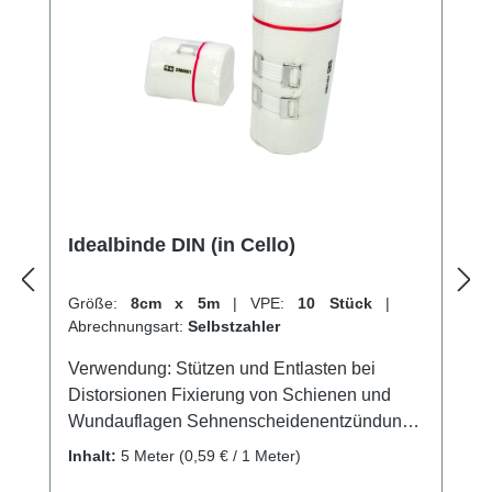
unserem hervorragenden Kundenservice.
Idealbinde DIN (in Cello)
Größe:
8cm x 5m
|
VPE:
10 Stück
|
Abrechnungsart:
Selbstzahler
Verwendung: Stützen und Entlasten bei
Distorsionen Fixierung von Schienen und
Wundauflagen Sehnenscheidenentzündung
Stützung und Entlastung von Gelenken
Inhalt:
5 Meter
(0,59 € / 1 Meter)
Lymphologische und phlebologische