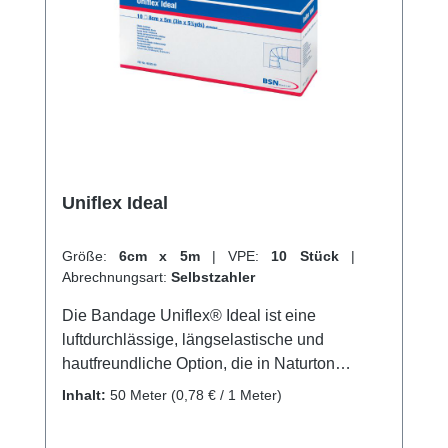
online bei uns und profitieren Sie von
unserem schnellen Versand und unserem
hervorragenden Kundenservice.
Uniflex Ideal
Größe:
6cm x 5m
|
VPE:
10 Stück
|
Abrechnungsart:
Selbstzahler
Die Bandage Uniflex® Ideal ist eine
luftdurchlässige, längselastische und
hautfreundliche Option, die in Naturton
erhältlich ist. Sie besteht aus einer
Inhalt:
50 Meter
(0,78 € / 1 Meter)
Kombination von 62% Baumwolle und 38%
Polyamid und eignet sichperfekt für leichte