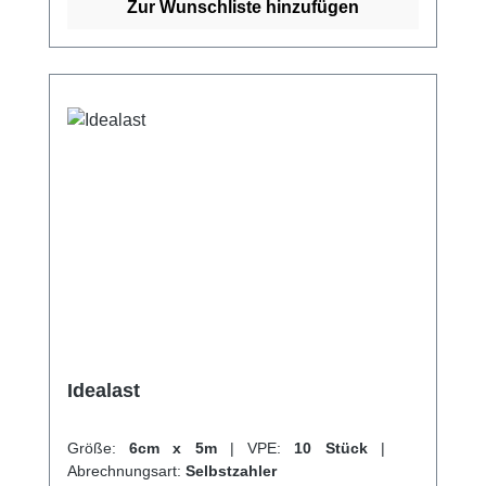
120%Querdehnung ca.
Zur Wunschliste hinzufügen
80%SterilisierbarEndableimung
latexfreiWaschbar Eigenschaften:
Endableimung latexfreiWaschbar Kaufen Sie
jetzt Bi-Power Binden online bei uns und
profitieren Sie von unserem schnellen
Versand und unserem hervorragenden
Kundenservice.
Idealast
Größe:
6cm x 5m
|
VPE:
10 Stück
|
Abrechnungsart:
Selbstzahler