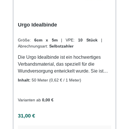
Urgo Idealbinde
Größe:
6cm x 5m
|
VPE:
10 Stück
|
Abrechnungsart:
Selbstzahler
Die Urgo Idealbinde ist ein hochwertiges
Verbandsmaterial, das speziell für die
Wundversorgung entwickelt wurde. Sie ist
besonders haftvermögen und sorgt für eine
Inhalt:
50 Meter
(0,62 € / 1 Meter)
schnelle und effektive Heilung von
Verletzungen. Durch ihre
Wasserdurchlässigkeit und Atmungsaktivität
Varianten ab
0,00 €
ist sie ideal für die Anwendung an Stellen mit
viel Feuchtigkeit und Hitze.Die Binde ist
Regulärer Preis:
31,00 €
selbsthaftend und ermöglicht eine flexible
Bewegung ohne Verrutschen oder