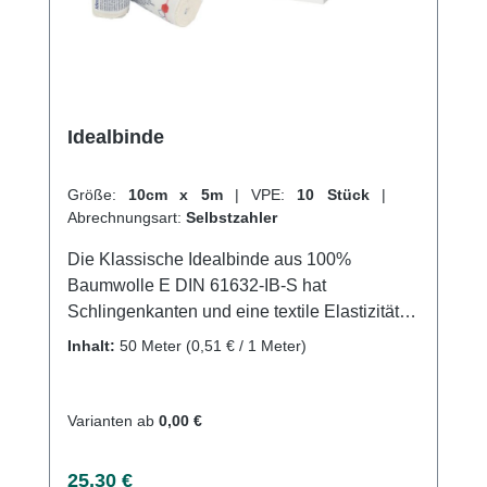
Idealbinde
Größe:
10cm x 5m
|
VPE:
10 Stück
|
Abrechnungsart:
Selbstzahler
Die Klassische Idealbinde aus 100%
Baumwolle E DIN 61632-IB-S hat
Schlingenkanten und eine textile Elastizität
von ca. 90%. Sie hat einen hohen
Inhalt:
50 Meter
(0,51 € / 1 Meter)
Arbeitsdruck bei leichtem Ruhedruck und
kann auch in Ruhelage getragen werden. Sie
ist waschbar bei 95°C und sterilisierbar
Varianten ab
0,00 €
(Dampf A bei 134°C). Durch das Waschen der
Binden wird die Elastizität, die beim Tragen
Regulärer Preis:
25,30 €