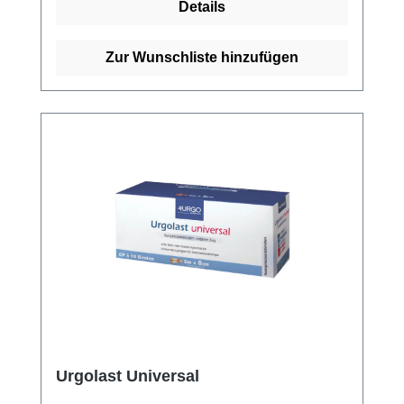
Details
Verrutschen. Sie ist keimfrei und schützt vor
Infektionen, und ist darüber hinaus
hautfreundlich und verursacht keine
Zur Wunschliste hinzufügen
Reizungen.Die verstärkten Ränder sorgen
dafür, dass die Binde lange hält und nicht
aufrollt. Sie ist steril und kann daher sicher
auf offenen Wunden verwendet werden. Dank
ihrer einfachen Anwendung und
Wiederverwendbarkeit ist die Urgo Idealbinde
ein vielseitiges und praktisches
Verbandsmaterial für den täglichen
Gebrauch. Weitere Informationen des
Herstellers Kaufen Sie jetzt Urgo Idealbinden
online bei uns und profitieren Sie von
unserem schnellen Versand und unserem
hervorragenden Kundenservice.
Urgolast Universal