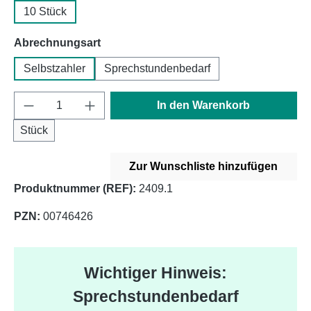
10 Stück
auswählen
Abrechnungsart
Selbstzahler
Sprechstundenbedarf
Produkt Anzahl: Gib den gewünschten Wert e
In den Warenkorb
Stück
Zur Wunschliste hinzufügen
Produktnummer (REF):
2409.1
PZN:
00746426
Wichtiger Hinweis:
Sprechstundenbedarf