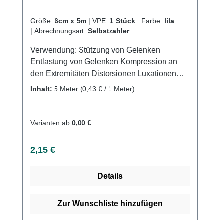
Größe:
6cm x 5m
|
VPE:
1 Stück
|
Farbe:
lila
|
Abrechnungsart:
Selbstzahler
Verwendung: Stützung von Gelenken
Entlastung von Gelenken Kompression an
den Extremitäten Distorsionen Luxationen
Sportverletzungen Produktqualität:
Inhalt:
5 Meter
(0,43 € / 1 Meter)
Baumwolle Polyamid Polyurethan (PU)
Dehnung ca. 80% Eigenschaften: Gute
Bindenhaftung durch hohen Baumwollanteil
Varianten ab
0,00 €
Atmungsaktiv Webkantig Latexfreie
Endableimung Hautfreundlich Waschbar bei
Regulärer Preis:
2,15 €
60°CKaufen Sie jetzt Idealbinden ohne DIN
color online bei uns und profitieren Sie von
Details
unserem schnellen Versand und unserem
hervorragenden Kundenservice.
Zur Wunschliste hinzufügen