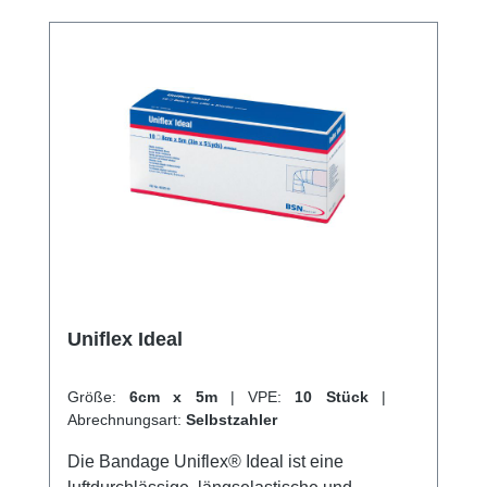
auf. Sie besteht aus einer Kombination von
64% Baumwolle, 34% Polyamid und 2%
Elasthan und ist angenehm luftdurchlässig
und hautsympathisch. Weitere Informationen
des Herstellers Kaufen Sie jetzt Lenkideal
online bei uns und profitieren Sie von
unserem schnellen Versand und unserem
hervorragenden Kundenservice.
Uniflex Ideal
Größe:
6cm x 5m
|
VPE:
10 Stück
|
Abrechnungsart:
Selbstzahler
Die Bandage Uniflex® Ideal ist eine