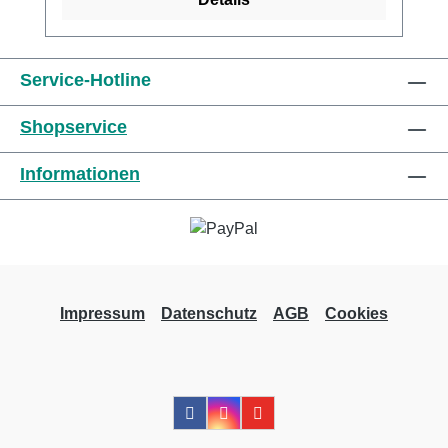
Produkt nicht direkt auf offenen Wunden
angewendet werden darf. Es darf nur auf
intakter Haut verwendet werden. Warnung:
Vermeiden Sie übermäßigen Zug, wenn Sie
Service-Hotline
dieses Produkt verwenden. Weitere
Shopservice
Informationen des Herstellers Kaufen Sie jetzt
Urgolast Universal online bei uns und
Informationen
profitieren Sie von unserem schnellen
Versand und unserem hervorragenden
Kundenservice.
Impressum
Datenschutz
AGB
Cookies