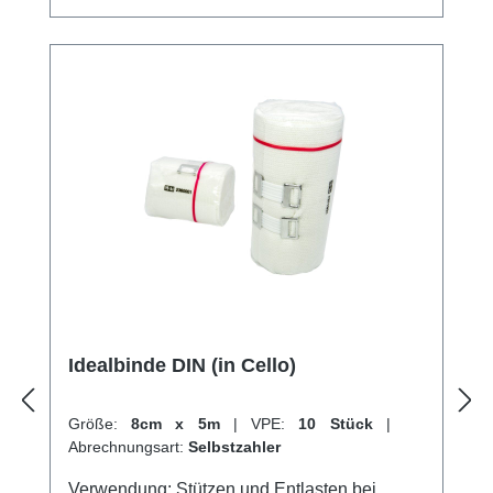
durch geeignete Gewebestruktur (hohe
Bindenhaftung) Schlingkanten Atmungsaktiv
Hautfreundlich Kaufen Sie jetzt DIN
Idealbinden online bei uns und profitieren Sie
von unserem schnellen Versand und
unserem hervorragenden Kundenservice.
Idealbinde DIN (in Cello)
Größe:
8cm x 5m
|
VPE:
10 Stück
|
Abrechnungsart:
Selbstzahler
Verwendung: Stützen und Entlasten bei