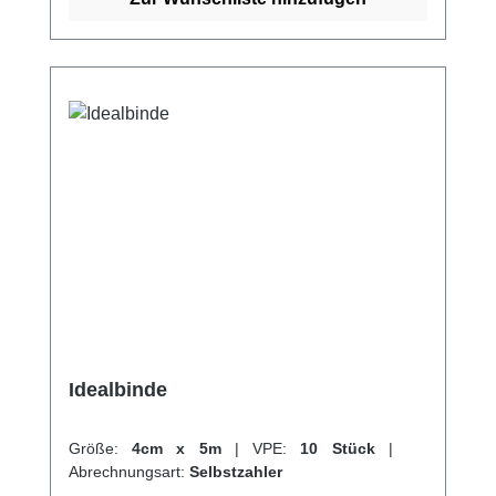
online bei uns und profitieren Sie von
unserem schnellen Versand und unserem
hervorragenden Kundenservice.
Idealbinde
Größe:
4cm x 5m
|
VPE:
10 Stück
|
Abrechnungsart:
Selbstzahler