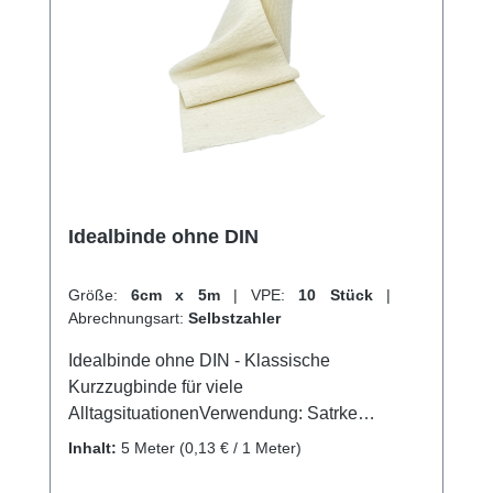
Idealbinde ohne DIN
Größe:
6cm x 5m
|
VPE:
10 Stück
|
Abrechnungsart:
Selbstzahler
Idealbinde ohne DIN - Klassische
Kurzzugbinde für viele
AlltagsituationenVerwendung: Satrke
Kompressionsverbände Gute Druck- und
Inhalt:
5 Meter
(0,13 € / 1 Meter)
MassagewirkungStützen und Entlasten an
Gelenken Venenerkrankungen