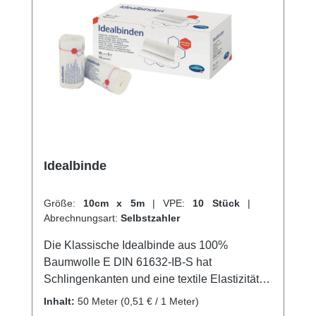
online bei uns und profitieren Sie von
unserem schnellen Versand und unserem
hervorragenden Kundenservice.
Idealbinde
Größe:
10cm x 5m
|
VPE:
10 Stück
|
Abrechnungsart:
Selbstzahler
Die Klassische Idealbinde aus 100%
Baumwolle E DIN 61632-IB-S hat
Schlingenkanten und eine textile Elastizität
von ca. 90%. Sie hat einen hohen
Inhalt:
50 Meter
(0,51 € / 1 Meter)
Arbeitsdruck bei leichtem Ruhedruck und