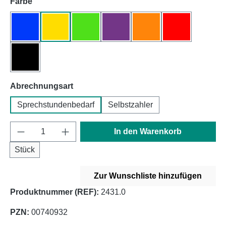
auswählen
Farbe
blau
gelb
grün
lila
orange
rot
schwarz
auswählen
Abrechnungsart
Sprechstundenbedarf
Selbstzahler
Produkt Anzahl: Gib den gewünschten Wert e
In den Warenkorb
Stück
Zur Wunschliste hinzufügen
Produktnummer (REF):
2431.0
PZN:
00740932