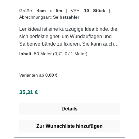
Größe:
4cm x 5m
|
VPE:
10 Stück
|
Abrechnungsart:
Selbstzahler
Lenkideal ist eine kurzzügige Idealbinde, die
sich perfekt eignet, um Wundauflagen und
Salbenverbände zu fixieren. Sie kann auch
zur Kompression der Extremitäten in der
Inhalt:
50 Meter
(0,71 € / 1 Meter)
Phlebologie, zur prä-, intra- und
postoperativen Thromboseprophylaxe, zum
Stützen und Entlasten bei Distorsionen und
Varianten ab
0,00 €
Kontusionen sowie für Sportbandagen, zur
Behandlung von Sehnenscheiden-
Regulärer Preis:
35,31 €
entzündungen und zum Fixieren von
Schienen verwendet werden.Lenkideal ist
Details
eine dauerelastische Binde, die der DIN-
Idealbinde sehr ähnelt, aber in ihrer Elastizität
strapazierfähiger und wirtschaftlicher ist. Sie
Zur Wunschliste hinzufügen
ist flach gehalten und trägt dadurch wenig