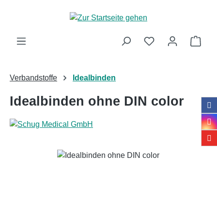
Zum Hauptinhalt springen
Ware
Verbandstoffe
Idealbinden
Idealbinden ohne DIN color
Bildergalerie überspringen