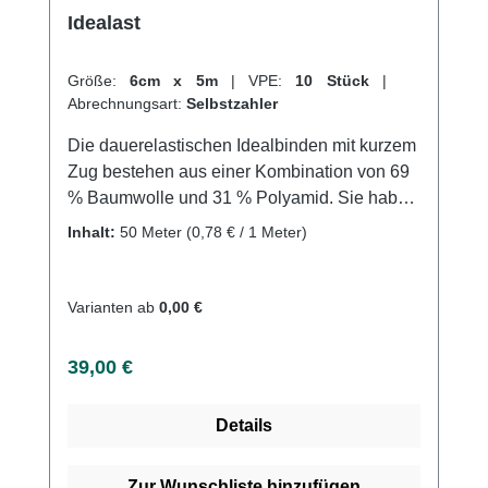
Idealast
Größe:
6cm x 5m
|
VPE:
10 Stück
|
Abrechnungsart:
Selbstzahler
Die dauerelastischen Idealbinden mit kurzem
Zug bestehen aus einer Kombination von 69
% Baumwolle und 31 % Polyamid. Sie haben
eine Dehnbarkeit von ca. 80 % und eignen
Inhalt:
50 Meter
(0,78 € / 1 Meter)
sich perfekt für Anwendungen, bei denen ein
hoher Arbeitsdruck mit niedrigem Ruhedruck
benötigt wird. Durch ihre besondere
Varianten ab
0,00 €
Konstruktion verziehen sich die Binden nicht
beim Tragen und sind auch in Ruhelage zu
Regulärer Preis:
39,00 €
tragen. Sie sind waschbar bis 60°C und
sterilisierbar (Dampf A bei 134°C) und haben
Details
eine lange Lebensdauer, was sie besonders
wirtschaftlich macht. Weitere Informationen
des Herstellers Kaufen Sie jetzt Idealast
Zur Wunschliste hinzufügen