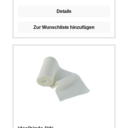
Tragekomfort.Die Idealbinde BMP eignet sich
Details
sowohl zur prä-, intra- und postoperativen
Thromboseprophylaxe als auch zum Stützen
und Entlasten bei Distorsionen, Kontusionen
Zur Wunschliste hinzufügen
und als Sportbandage. Sie kommt auch zur
Behandlung von
Sehnenscheidenentzündungen und zur
Fixierung von Schienen zum Einsatz. Durch
ihre hohe Qualität und Vielseitigkeit ist die
Idealbinde BMP ein unverzichtbares
Hilfsmittel im medizinischen Alltag. Weitere
Informationen des Herstellers Kaufen Sie jetzt
Idealbinde BMP online bei uns und profitieren
Sie von unserem schnellen Versand und
unserem hervorragenden Kundenservice.