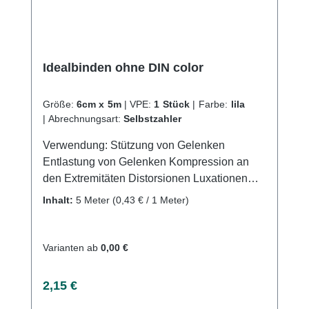
Idealbinden ohne DIN color
Größe:
6cm x 5m
|
VPE:
1 Stück
|
Farbe:
lila
|
Abrechnungsart:
Selbstzahler
Verwendung: Stützung von Gelenken
Entlastung von Gelenken Kompression an
den Extremitäten Distorsionen Luxationen
Sportverletzungen Produktqualität:
Inhalt:
5 Meter
(0,43 € / 1 Meter)
Baumwolle Polyamid Polyurethan (PU)
Dehnung ca. 80% Eigenschaften: Gute
Bindenhaftung durch hohen Baumwollanteil
Varianten ab
0,00 €
Atmungsaktiv Webkantig Latexfreie
Endableimung Hautfreundlich Waschbar bei
Regulärer Preis:
2,15 €
60°CKaufen Sie jetzt Idealbinden ohne DIN