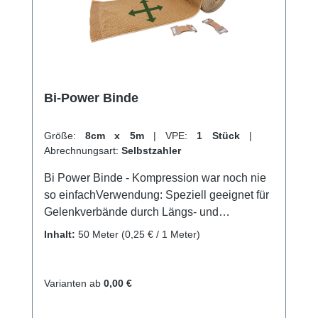
Bi-Power Binde
Größe:
8cm x 5m
|
VPE:
1 Stück
|
Abrechnungsart:
Selbstzahler
Bi Power Binde - Kompression war noch nie
so einfachVerwendung: Speziell geeignet für
Gelenkverbände durch Längs- und
QuerdehnungFür eine regulierbare
Inhalt:
50 Meter
(0,25 € / 1 Meter)
Kompression an GelenkenFür eine
regulierbare Kompression an Gelenken;
Luxationen, Distorsionen und
Varianten ab
0,00 €
KontusionenIdeale Binde bei
Sportverletzungen Produktqualität: