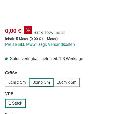
Verkaufspreis:
%
0,00 €
Regulärer Preis:
6,60 €
(100% gespart)
Inhalt:
5 Meter
(0,00 € / 1 Meter)
Preise inkl. MwSt. zzgl. Versandkosten
Sofort verfügbar, Lieferzeit: 1-3 Werktage
auswählen
Größe
6cm x 5m
8cm x 5m
10cm x 5m
auswählen
VPE
1 Stück