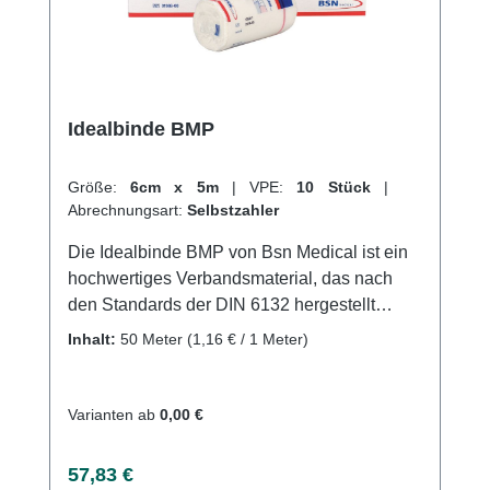
Idealbinde BMP
Größe:
6cm x 5m
|
VPE:
10 Stück
|
Abrechnungsart:
Selbstzahler
Die Idealbinde BMP von Bsn Medical ist ein
hochwertiges Verbandsmaterial, das nach
den Standards der DIN 6132 hergestellt
wurde. Sie ist luftdurchlässig, nicht
Inhalt:
50 Meter
(1,16 € / 1 Meter)
selbstklebend und längselastisch, was sie
ideal für die Kompression von Extremitäten in
der Phlebologie und Lymphologie macht. Die
Varianten ab
0,00 €
Schlingkante sorgt für einen sicheren Halt der
Binde und die hautfreundliche
Regulärer Preis:
57,83 €
Baumwollstruktur sorgt für angenehmen