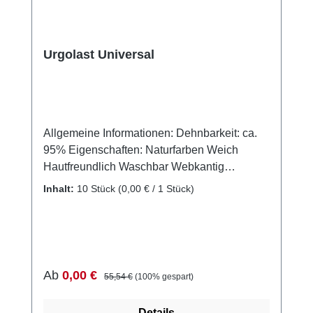
unserem schnellen Versand und unserem
hervorragenden Kundenservice.
Urgolast Universal
Allgemeine Informationen: Dehnbarkeit: ca.
95% Eigenschaften: Naturfarben Weich
Hautfreundlich Waschbar Webkantig
Längselastisch Anwendungsgebiete: Das
Inhalt:
10 Stück
(0,00 € / 1 Stück)
Produkt eignet sich hervorragend als Stütz-,
Entlastungs-, Fixier- und
Kompressionsverband für die
Langzeitbehandlung von Muskel-Skelett-
Verletzungen sowie für die Behandlung nach
Verkaufspreis:
Regulärer Preis:
Ab
0,00 €
55,54 €
(100% gespart)
Frakturen und stumpfen Verletzungen.
Hinweis: Bitte beachten Sie, dass dieses
Details