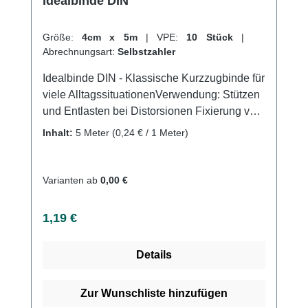
Idealbinde DIN
Größe:
4cm x 5m
|
VPE:
10 Stück
|
Abrechnungsart:
Selbstzahler
Idealbinde DIN - Klassische Kurzzugbinde für
viele AlltagssituationenVerwendung: Stützen
und Entlasten bei Distorsionen Fixierung von
Schienen und Wundauflagen
Inhalt:
5 Meter
(0,24 € / 1 Meter)
Sehnenscheidenentzündung Stützung und
Entlastung von Gelenken Lymphologische
und phlebologische Kompression an den
Varianten ab
0,00 €
Extremitäten Thromboseprophylaxe
Kompression in der Phlebologie und
Regulärer Preis:
1,19 €
LymphologieKontusionen Sportverletzungen
als Sportbandage Produktqualität: 100%
Details
Baumwolle Waschbar bei 95
GradKurzzugbinde: Dehnung ca. 90%
Eigenschaften: Textilelastizität Rutschfest
Zur Wunschliste hinzufügen