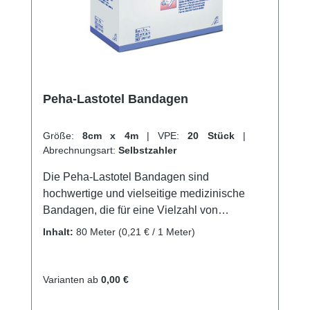
schnellen Versand und unserem
hervorragenden Kundenservice. Weitere
Informationen des Herstellers
Peha-Lastotel Bandagen
Größe:
8cm x 4m
|
VPE:
20 Stück
|
Abrechnungsart:
Selbstzahler
Die Peha-Lastotel Bandagen sind
hochwertige und vielseitige medizinische
Bandagen, die für eine Vielzahl von
Anwendungen geeignet sind. Sie bestehen
Inhalt:
80 Meter
(0,21 € / 1 Meter)
aus einem strapazierfähigen und elastischen
Material, das es ermöglicht, die Gelenke und
Muskeln zu unterstützen und zu
Varianten ab
0,00 €
stabilisieren.Die Peha-Lastotel Bandagen
haben eine starke Dehnbarkeit und