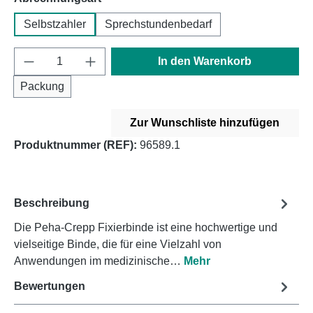
Selbstzahler
Sprechstundenbedarf
Produkt Anzahl: Gib den gewünschten Wert e
In den Warenkorb
Packung
Zur Wunschliste hinzufügen
Produktnummer (REF):
96589.1
Beschreibung
Die Peha-Crepp Fixierbinde ist eine hochwertige und
vielseitige Binde, die für eine Vielzahl von
Anwendungen im medizinische…
Mehr
Bewertungen