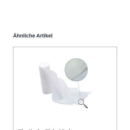
Produktgalerie überspringen
Ähnliche Artikel