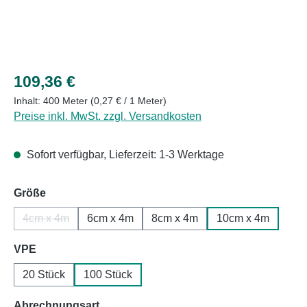
Regulärer Preis:
109,36 €
Inhalt:
400 Meter
(0,27 € / 1 Meter)
Preise inkl. MwSt. zzgl. Versandkosten
Sofort verfügbar, Lieferzeit: 1-3 Werktage
auswählen
Größe
4cm x 4m
6cm x 4m
8cm x 4m
10cm x 4m
(Diese Option ist zurzeit nicht verfügbar.)
auswählen
VPE
20 Stück
100 Stück
auswählen
Abrechnungsart