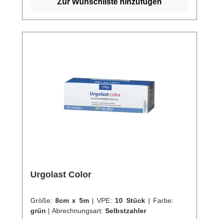
Es ist auch atmungsaktiv und geruchsneutral,
Zur Wunschliste hinzufügen
was es ideal für den langfristigen Gebrauch
macht.Die Peha-Mullbinde ist einfach
anzuwenden und kann in verschiedenen
Größen und Formen erworben werden, um
die Bedürfnisse jeder Wunde zu erfüllen.
Insgesamt ist die Peha-Mullbinde eine
hervorragende Wahl für Ärzte, Pflegepersonal
und Patienten, die eine sichere, saugfähige
und hautfreundliche Wundauflage benötigen.
Kaufen Sie jetzt Peha-Mullbinden online bei
uns und profitieren Sie von unserem
schnellen Versand und unserem
hervorragenden Kundenservice. Weitere
Informationen des Herstellers
Urgolast Color
Größe:
8cm x 5m
|
VPE:
10 Stück
|
Farbe:
grün
|
Abrechnungsart:
Selbstzahler