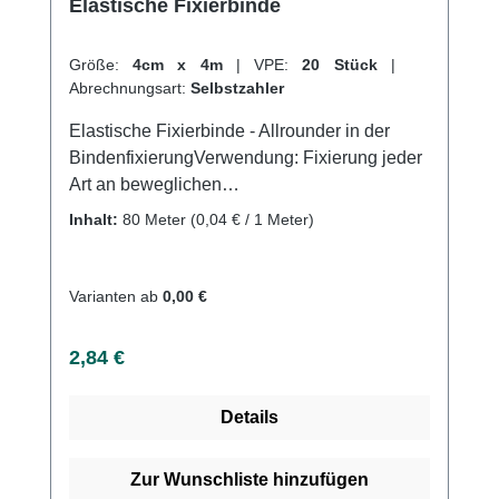
Elastische Fixierbinde
Größe:
4cm x 4m
|
VPE:
20 Stück
|
Abrechnungsart:
Selbstzahler
Elastische Fixierbinde - Allrounder in der
BindenfixierungVerwendung: Fixierung jeder
Art an beweglichen
KörperteilenGlenkverbände Ober-
Inhalt:
80 Meter
(0,04 € / 1 Meter)
Unterschenkel und Armverbände
Ruhigstellung Leichte Kompression Fixierung
von Wundauflagen und Verbänden
Varianten ab
0,00 €
Produktqualität: Viskose, Polyamid 4m
(gedehnt) Eigenschaften: Sehr weiche Binde
Regulärer Preis:
2,84 €
Sehr gute Bindehaftung Leichte und
faltenfreie Anlage Hautfreundlich
Details
Atmungsaktiv Elastisch (ca. 100%)
Webkantig Weiße BindenfarbeSterilisierbar
mit Wasserdampf Kaufen Sie jetzt Elastische
Zur Wunschliste hinzufügen