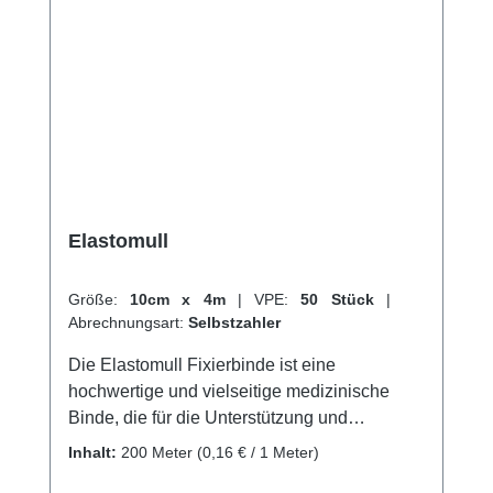
Kundenservice.
Elastomull
Größe:
10cm x 4m
|
VPE:
50 Stück
|
Abrechnungsart:
Selbstzahler
Die Elastomull Fixierbinde ist eine
hochwertige und vielseitige medizinische
Binde, die für die Unterstützung und
Stabilisierung von Gelenken und Muskeln
Inhalt:
200 Meter
(0,16 € / 1 Meter)
sowie für die Wundversorgung geeignet ist.