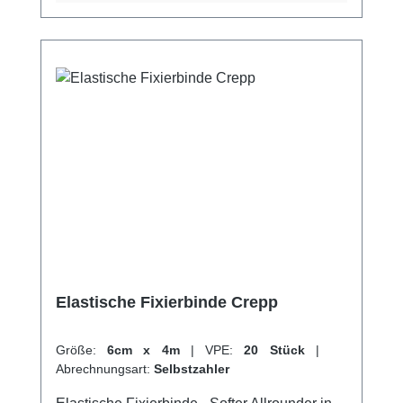
Fixierbinden online bei uns und profitieren
Sie von unserem schnellen Versand und
unserem hervorragenden Kundenservice.
Elastische Fixierbinde Crepp
Größe:
6cm x 4m
|
VPE:
20 Stück
|
Abrechnungsart:
Selbstzahler