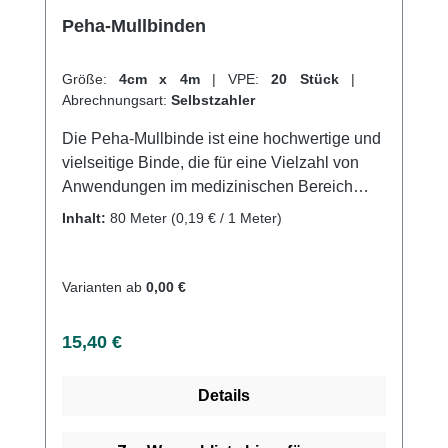
von unserem schnellen Versand und
Peha-Mullbinden
unserem hervorragenden Kundenservice.
Weitere Informationen des Herstellers
Größe:
4cm x 4m
|
VPE:
20 Stück
|
Abrechnungsart:
Selbstzahler
Die Peha-Mullbinde ist eine hochwertige und
vielseitige Binde, die für eine Vielzahl von
Anwendungen im medizinischen Bereich
geeignet ist. Sie besteht aus einem weichen
Inhalt:
80 Meter
(0,19 € / 1 Meter)
und saugfähigen Material, das ideal für die
Wundversorgung und Verbandmaterial ist.
Diese Binde ist besonders nützlich für die
Varianten ab
0,00 €
Verwendung auf empfindlicher Haut und
bietet eine angenehme und sanfte
Regulärer Preis:
15,40 €
Wundauflage.Die Peha-Mullbinde hat eine
hohe Saugfähigkeit, die es ermöglicht,
Details
Feuchtigkeit und Schmutz von der Wunde
fernzuhalten und die Heilung zu unterstützen.