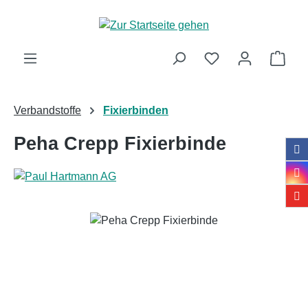
Zum Hauptinhalt springen
Ware
Verbandstoffe
Fixierbinden
Peha Crepp Fixierbinde
Bildergalerie überspringen