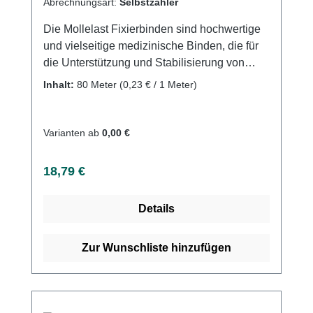
Abrechnungsart:
Selbstzahler
Die Mollelast Fixierbinden sind hochwertige
und vielseitige medizinische Binden, die für
die Unterstützung und Stabilisierung von
Gelenken und Muskeln geeignet sind. Sie
Inhalt:
80 Meter
(0,23 € / 1 Meter)
bestehen aus einem elastischen und
strapazierfähigen Material, das es ermöglicht,
Beweglichkeit beizubehalten, während es die
Varianten ab
0,00 €
Muskeln unterstützt und stabilisiert.Die
Mollelast Fixierbinden haben eine starke
Regulärer Preis:
18,79 €
Dehnbarkeit und sind atmungsaktiv und
geruchsneutral, was sie ideal für den
Details
langfristigen Gebrauch macht. Sie sind
einfach anzuwenden und können in
verschiedenen Größen und Formen erworben
Zur Wunschliste hinzufügen
werden, um individuelle Bedürfnisse zu
erfüllen. Sie sind auch waschbar und dadurch
langlebig.Insgesamt sind die Mollelast