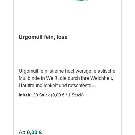
Urgomull fein, lose
Urgomull fein ist eine hochwertige, elastische
Mullbinde in Weiß, die durch ihre Weichheit,
Hautfreundlichkeit und rutschfeste
Eigenschaften besticht. Die feine Webstruktur
Inhalt:
20 Stück
(0,00 € / 1 Stück)
ermöglicht eine gute Modellierbarkeit und
macht die Binde ideal für die sichere
Fixierung von Verbänden, Schienen, Gipsen,
Kathetern und Kanülen. Leicht und elastisch,
perfekt für Langzeitanwendungen. Weiche,
Regulärer Preis:
Ab
0,00 €