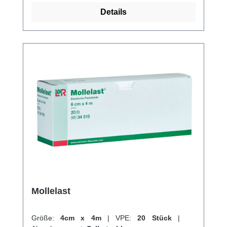
darunter pink, blau, rot, grün, hautfarben,
Details
petrol, schwarz, camouflage, pink Einhorn
und grün Fußball. Sie besteht aus
Polypropylen und ist mit synthetischem
Kleber beschichtet. Bei gedehnter Länge
erreicht sie 4,5 m, und die Breite beträgt 2,5
cm. Fingerflex ist optimal für Verletzungen an
Händen, Armen, Beinen und Füßen geeignet
und kann auch bei Verletzungen von Kindern
verwendet werden. Weitere Informationen
des Herstellers Kaufen Sie jetzt Höga
Fingerflex Binde online bei uns und
profitieren Sie von unserem schnellen
Versand und unserem hervorragenden
Kundenservice.
Mollelast
Größe:
4cm x 4m
|
VPE:
20 Stück
|