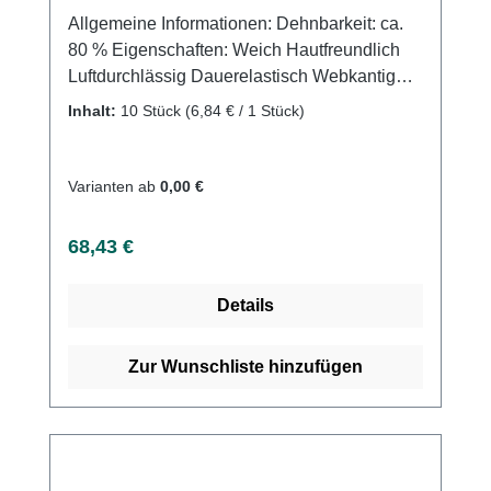
Allgemeine Informationen: Dehnbarkeit: ca.
80 % Eigenschaften: Weich Hautfreundlich
Luftdurchlässig Dauerelastisch Webkantig
Waschbar Farbecht Mit farbigen
Inhalt:
10 Stück
(6,84 € / 1 Stück)
Verbandklammern Anwendungsgebiete: Für
Fixier-, Stütz- und Entlastungsverbände
sowie komprimierende Verbände in der Erst-
Varianten ab
0,00 €
und Folgeversorgung. Kontraindikationen:
Fortgeschrittene, periphere arterielle
Regulärer Preis:
68,43 €
Verschlusskrankheit Dekompensierte
Herzinsuffizienz Septische Phlebitis
Details
Phlegmasia coerulea dolens Durch Diabetes
mellitus ausgelöste Neuropathie Weitere
Informationen des Herstellers Kaufen Sie jetzt
Zur Wunschliste hinzufügen
Urgolast Color online bei uns und profitieren
Sie von unserem schnellen Versand und
unserem hervorragenden Kundenservice.