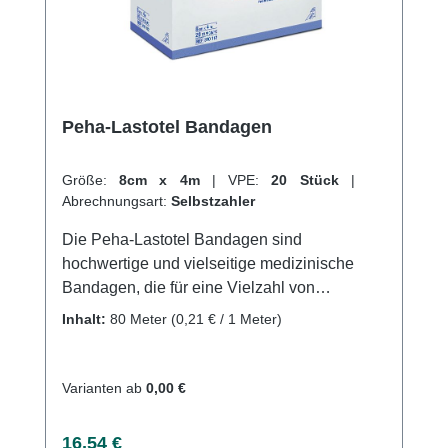
hervorragenden Kundenservice. Weitere
Informationen des Herstellers
Peha-Lastotel Bandagen
Größe:
8cm x 4m
|
VPE:
20 Stück
|
Abrechnungsart:
Selbstzahler
Die Peha-Lastotel Bandagen sind
hochwertige und vielseitige medizinische
Bandagen, die für eine Vielzahl von
Anwendungen geeignet sind. Sie bestehen
Inhalt:
80 Meter
(0,21 € / 1 Meter)
aus einem strapazierfähigen und elastischen
Material, das es ermöglicht, die Gelenke und
Muskeln zu unterstützen und zu
Varianten ab
0,00 €
stabilisieren.Die Peha-Lastotel Bandagen
haben eine starke Dehnbarkeit und
Regulärer Preis:
16,54 €