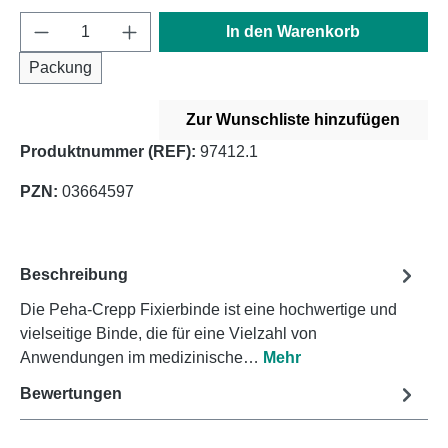
Produkt Anzahl: Gib den gewünschten Wert e
In den Warenkorb
Packung
Zur Wunschliste hinzufügen
Produktnummer (REF):
97412.1
PZN:
03664597
Beschreibung
Die Peha-Crepp Fixierbinde ist eine hochwertige und
vielseitige Binde, die für eine Vielzahl von
Anwendungen im medizinische…
Mehr
Bewertungen