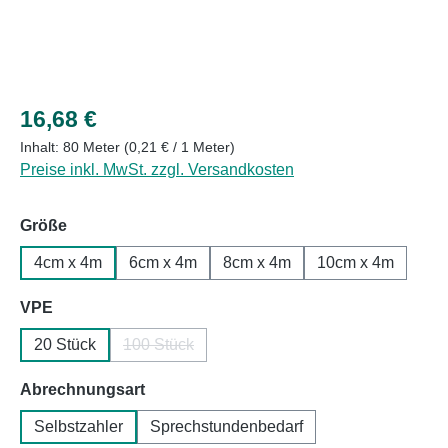
Regulärer Preis:
16,68 €
Inhalt:
80 Meter
(0,21 € / 1 Meter)
Preise inkl. MwSt. zzgl. Versandkosten
auswählen
Größe
4cm x 4m
6cm x 4m
8cm x 4m
10cm x 4m
auswählen
VPE
20 Stück
100 Stück
(Diese Option ist zurzeit nicht verfügbar.)
auswählen
Abrechnungsart
Selbstzahler
Sprechstundenbedarf