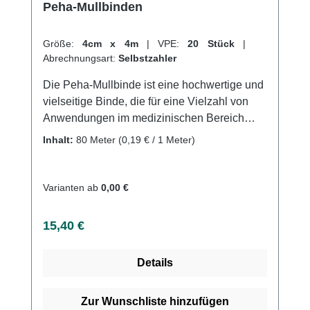
Peha-Mullbinden
unserem hervorragenden Kundenservice.
Weitere Informationen des Herstellers
Größe:
4cm x 4m
|
VPE:
20 Stück
|
Abrechnungsart:
Selbstzahler
Die Peha-Mullbinde ist eine hochwertige und
vielseitige Binde, die für eine Vielzahl von
Anwendungen im medizinischen Bereich
geeignet ist. Sie besteht aus einem weichen
Inhalt:
80 Meter
(0,19 € / 1 Meter)
und saugfähigen Material, das ideal für die
Wundversorgung und Verbandmaterial ist.
Diese Binde ist besonders nützlich für die
Varianten ab
0,00 €
Verwendung auf empfindlicher Haut und
bietet eine angenehme und sanfte
Regulärer Preis:
15,40 €
Wundauflage.Die Peha-Mullbinde hat eine
hohe Saugfähigkeit, die es ermöglicht,
Details
Feuchtigkeit und Schmutz von der Wunde
fernzuhalten und die Heilung zu unterstützen.
Es ist auch atmungsaktiv und geruchsneutral,
Zur Wunschliste hinzufügen