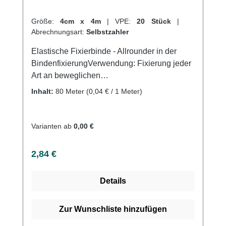
Größe:
4cm x 4m
|
VPE:
20 Stück
|
Abrechnungsart:
Selbstzahler
Elastische Fixierbinde - Allrounder in der
BindenfixierungVerwendung: Fixierung jeder
Art an beweglichen
KörperteilenGlenkverbände Ober-
Inhalt:
80 Meter
(0,04 € / 1 Meter)
Unterschenkel und Armverbände
Ruhigstellung Leichte Kompression Fixierung
von Wundauflagen und Verbänden
Varianten ab
0,00 €
Produktqualität: Viskose, Polyamid 4m
(gedehnt) Eigenschaften: Sehr weiche Binde
Regulärer Preis:
2,84 €
Sehr gute Bindehaftung Leichte und
faltenfreie Anlage Hautfreundlich
Details
Atmungsaktiv Elastisch (ca. 100%)
Webkantig Weiße BindenfarbeSterilisierbar
mit Wasserdampf Kaufen Sie jetzt Elastische
Zur Wunschliste hinzufügen
Fixierbinden online bei uns und profitieren