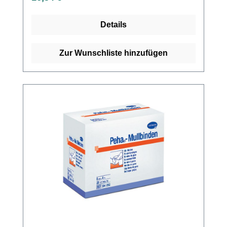
ermöglichen es, die Gelenke und Muskeln bei
Bewegungen flexibel zu halten und
Details
gleichzeitig die Muskeln zu unterstützen und
zu stabilisieren. Diese Bandagen sind auch
atmungsaktiv und geruchsneutral, was sie für
Zur Wunschliste hinzufügen
den langfristigen Gebrauch geeignet
macht.Die Peha-Lastotel Bandagen sind
einfach anzuwenden und können in
verschiedenen Größen und Formen erworben
werden, um die Bedürfnisse jeder Person zu
erfüllen. Insgesamt sind die Peha-Lastotel
Bandagen eine hervorragende Wahl für
Sportler, Patienten mit Verletzungen oder
Orthopädiebedürfnisse, oder jeder der
Unterstützung und Stabilisierung der Gelenke
und Muskeln benötigt. 58 % Polyamid 42 %
Viskose Kaufen Sie jetzt Peha-Lastotel
Bandagen online bei uns und profitieren Sie
von unserem schnellen Versand und