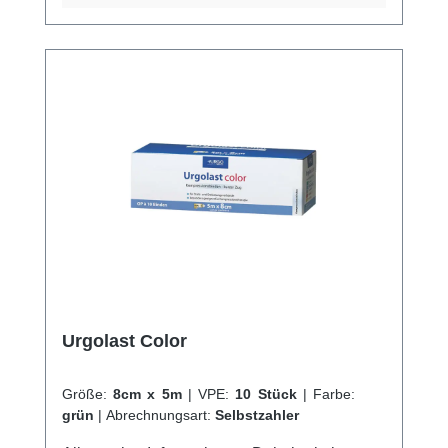
was es ideal für den langfristigen Gebrauch
macht.Die Peha-Mullbinde ist einfach
anzuwenden und kann in verschiedenen
Größen und Formen erworben werden, um
die Bedürfnisse jeder Wunde zu erfüllen.
Insgesamt ist die Peha-Mullbinde eine
hervorragende Wahl für Ärzte, Pflegepersonal
und Patienten, die eine sichere, saugfähige
und hautfreundliche Wundauflage benötigen.
Kaufen Sie jetzt Peha-Mullbinden online bei
uns und profitieren Sie von unserem
schnellen Versand und unserem
hervorragenden Kundenservice. Weitere
Informationen des Herstellers
Urgolast Color
Größe:
8cm x 5m
|
VPE:
10 Stück
|
Farbe:
grün
|
Abrechnungsart:
Selbstzahler