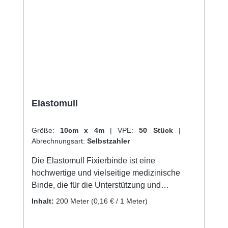
Elastomull
Größe:
10cm x 4m
|
VPE:
50 Stück
|
Abrechnungsart:
Selbstzahler
Die Elastomull Fixierbinde ist eine
hochwertige und vielseitige medizinische
Binde, die für die Unterstützung und
Stabilisierung von Gelenken und Muskeln
Inhalt:
200 Meter
(0,16 € / 1 Meter)
sowie für die Wundversorgung geeignet ist.
Sie besteht aus einem elastischen und