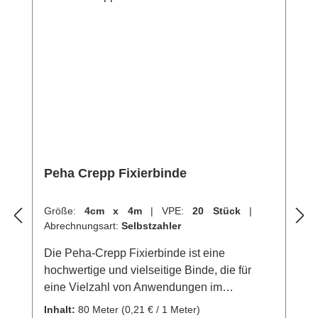
Sportler, Patienten mit Verletzungen oder
Orthopädiebedürfnisse, oder jeder, der
Unterstützung und Stabilisierung für seine
Gelenke und Muskeln benötigt. Mit einer
Zusammensetzung von 56% Viskose und
44% Polyamid, ist die Mollelast-Binde eine
optimale Wahl für Ihre medizinischen
Bedürfnisse. Weitere Informationen des
Herstellers Kaufen Sie jetzt Mollelast
Fixierbinden bei uns und profitieren Sie von
Peha Crepp Fixierbinde
unserem schnellen Versand und unserem
hervorragenden Kundenservice.
Größe:
4cm x 4m
|
VPE:
20 Stück
|
Abrechnungsart:
Selbstzahler
Die Peha-Crepp Fixierbinde ist eine
hochwertige und vielseitige Binde, die für
eine Vielzahl von Anwendungen im
medizinischen Bereich geeignet ist. Sie
Inhalt:
80 Meter
(0,21 € / 1 Meter)