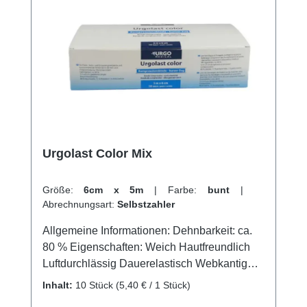
Urgolast Color Mix
Größe:
6cm x 5m
|
Farbe:
bunt
|
Abrechnungsart:
Selbstzahler
Allgemeine Informationen: Dehnbarkeit: ca.
80 % Eigenschaften: Weich Hautfreundlich
Luftdurchlässig Dauerelastisch Webkantig
Waschbar Farbecht Mit farbigen
Inhalt:
10 Stück
(5,40 € / 1 Stück)
Verbandklammern Anwendungsgebiete: Für