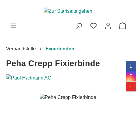
Zum Hauptinhalt springen
Ware
Verbandstoffe
Fixierbinden
Peha Crepp Fixierbinde
Bildergalerie überspringen