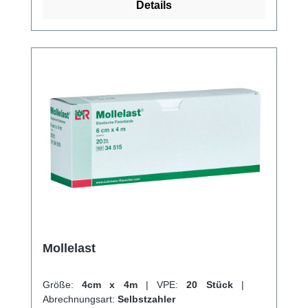
Details
petrol, schwarz, camouflage, pink Einhorn
und grün Fußball. Sie besteht aus
Polypropylen und ist mit synthetischem
Kleber beschichtet. Bei gedehnter Länge
erreicht sie 4,5 m, und die Breite beträgt 2,5
cm. Fingerflex ist optimal für Verletzungen an
Händen, Armen, Beinen und Füßen geeignet
und kann auch bei Verletzungen von Kindern
verwendet werden. Weitere Informationen
des Herstellers Kaufen Sie jetzt Höga
Fingerflex Binde online bei uns und
profitieren Sie von unserem schnellen
Versand und unserem hervorragenden
Kundenservice.
Mollelast
Größe:
4cm x 4m
|
VPE:
20 Stück
|
Abrechnungsart:
Selbstzahler