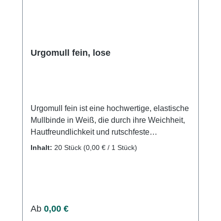
Urgomull fein, lose
Urgomull fein ist eine hochwertige, elastische
Mullbinde in Weiß, die durch ihre Weichheit,
Hautfreundlichkeit und rutschfeste
Eigenschaften besticht. Die feine Webstruktur
Inhalt:
20 Stück
(0,00 € / 1 Stück)
ermöglicht eine gute Modellierbarkeit und
macht die Binde ideal für die sichere
Fixierung von Verbänden, Schienen, Gipsen,
Kathetern und Kanülen. Leicht und elastisch,
perfekt für Langzeitanwendungen. Weiche,
Regulärer Preis:
Ab
0,00 €
hautfreundliche Materialien für maximalen