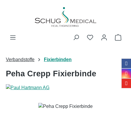
Zum Hauptinhalt springen
Ware
Verbandstoffe
Fixierbinden
Peha Crepp Fixierbinde
Bildergalerie überspringen