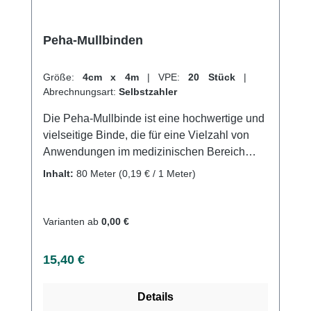
Bandagen online bei uns und profitieren Sie
von unserem schnellen Versand und
Peha-Mullbinden
unserem hervorragenden Kundenservice.
Weitere Informationen des Herstellers
Größe:
4cm x 4m
|
VPE:
20 Stück
|
Abrechnungsart:
Selbstzahler
Die Peha-Mullbinde ist eine hochwertige und
vielseitige Binde, die für eine Vielzahl von
Anwendungen im medizinischen Bereich
geeignet ist. Sie besteht aus einem weichen
Inhalt:
80 Meter
(0,19 € / 1 Meter)
und saugfähigen Material, das ideal für die
Wundversorgung und Verbandmaterial ist.
Diese Binde ist besonders nützlich für die
Varianten ab
0,00 €
Verwendung auf empfindlicher Haut und
bietet eine angenehme und sanfte
Regulärer Preis:
15,40 €
Wundauflage.Die Peha-Mullbinde hat eine
hohe Saugfähigkeit, die es ermöglicht,
Details
Feuchtigkeit und Schmutz von der Wunde