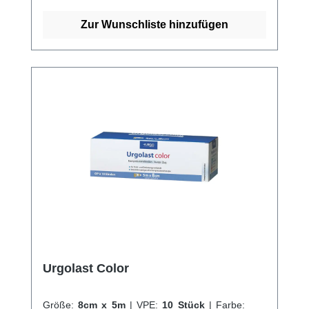
fernzuhalten und die Heilung zu unterstützen.
Es ist auch atmungsaktiv und geruchsneutral,
Zur Wunschliste hinzufügen
was es ideal für den langfristigen Gebrauch
macht.Die Peha-Mullbinde ist einfach
anzuwenden und kann in verschiedenen
Größen und Formen erworben werden, um
die Bedürfnisse jeder Wunde zu erfüllen.
Insgesamt ist die Peha-Mullbinde eine
hervorragende Wahl für Ärzte, Pflegepersonal
und Patienten, die eine sichere, saugfähige
und hautfreundliche Wundauflage benötigen.
Kaufen Sie jetzt Peha-Mullbinden online bei
uns und profitieren Sie von unserem
schnellen Versand und unserem
hervorragenden Kundenservice. Weitere
Informationen des Herstellers
Urgolast Color
Größe:
8cm x 5m
|
VPE:
10 Stück
|
Farbe: