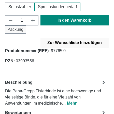
Selbstzahler
Sprechstundenbedarf
Produkt Anzahl: Gib den gewünschten Wert e
In den Warenkorb
Packung
Zur Wunschliste hinzufügen
Produktnummer (REF):
97765.0
PZN:
03993556
Beschreibung
Die Peha-Crepp Fixierbinde ist eine hochwertige und
vielseitige Binde, die für eine Vielzahl von
Anwendungen im medizinische…
Mehr
Bewertungen