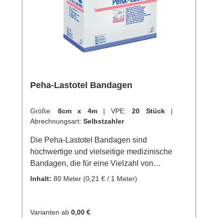
uns und profitieren Sie von unserem
schnellen Versand und unserem
hervorragenden Kundenservice. Weitere
Informationen des Herstellers
Peha-Lastotel Bandagen
Größe:
8cm x 4m
|
VPE:
20 Stück
|
Abrechnungsart:
Selbstzahler
Die Peha-Lastotel Bandagen sind
hochwertige und vielseitige medizinische
Bandagen, die für eine Vielzahl von
Anwendungen geeignet sind. Sie bestehen
Inhalt:
80 Meter
(0,21 € / 1 Meter)
aus einem strapazierfähigen und elastischen
Material, das es ermöglicht, die Gelenke und
Muskeln zu unterstützen und zu
Varianten ab
0,00 €