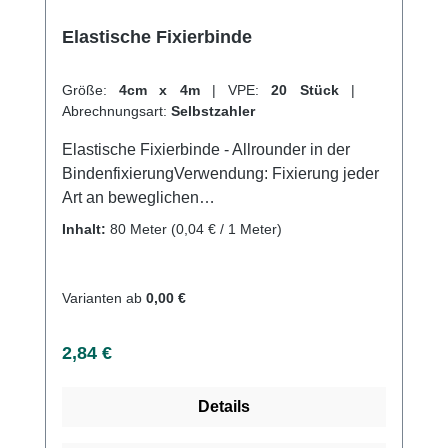
Elastische Fixierbinde
Größe:
4cm x 4m
|
VPE:
20 Stück
|
Abrechnungsart:
Selbstzahler
Elastische Fixierbinde - Allrounder in der
BindenfixierungVerwendung: Fixierung jeder
Art an beweglichen
KörperteilenGlenkverbände Ober-
Inhalt:
80 Meter
(0,04 € / 1 Meter)
Unterschenkel und Armverbände
Ruhigstellung Leichte Kompression Fixierung
von Wundauflagen und Verbänden
Varianten ab
0,00 €
Produktqualität: Viskose, Polyamid 4m
(gedehnt) Eigenschaften: Sehr weiche Binde
Regulärer Preis:
2,84 €
Sehr gute Bindehaftung Leichte und
faltenfreie Anlage Hautfreundlich
Details
Atmungsaktiv Elastisch (ca. 100%)
Webkantig Weiße BindenfarbeSterilisierbar