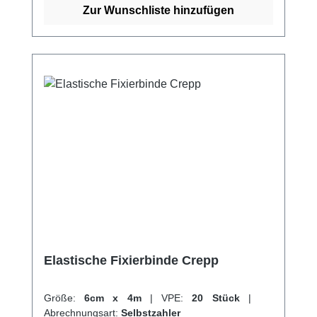
mit Wasserdampf Kaufen Sie jetzt Elastische
Zur Wunschliste hinzufügen
Fixierbinden online bei uns und profitieren
Sie von unserem schnellen Versand und
unserem hervorragenden Kundenservice.
Elastische Fixierbinde Crepp
Größe:
6cm x 4m
|
VPE:
20 Stück
|
Abrechnungsart:
Selbstzahler