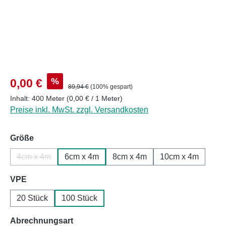
Verkaufspreis:
%
0,00 €
Regulärer Preis:
89,94 €
(100% gespart)
Inhalt:
400 Meter
(0,00 € / 1 Meter)
Preise inkl. MwSt. zzgl. Versandkosten
auswählen
Größe
4cm x 4m
6cm x 4m
8cm x 4m
10cm x 4m
(Diese Option ist zurzeit nicht verfügbar.)
auswählen
VPE
20 Stück
100 Stück
auswählen
Abrechnungsart