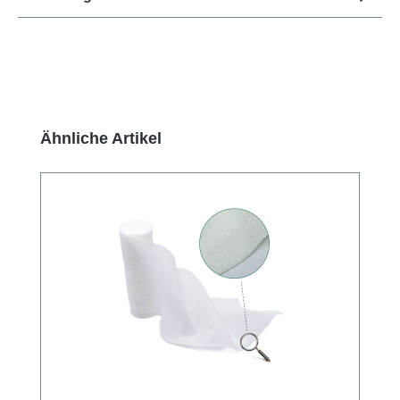
Produktgalerie überspringen
Ähnliche Artikel