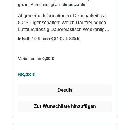
grün
|
Abrechnungsart:
Selbstzahler
Allgemeine Informationen: Dehnbarkeit: ca.
80 % Eigenschaften: Weich Hautfreundlich
Luftdurchlässig Dauerelastisch Webkantig
Waschbar Farbecht Mit farbigen
Inhalt:
10 Stück
(6,84 € / 1 Stück)
Verbandklammern Anwendungsgebiete: Für
Fixier-, Stütz- und Entlastungsverbände
sowie komprimierende Verbände in der Erst-
Varianten ab
0,00 €
und Folgeversorgung. Kontraindikationen:
Fortgeschrittene, periphere arterielle
Regulärer Preis:
68,43 €
Verschlusskrankheit Dekompensierte
Herzinsuffizienz Septische Phlebitis
Details
Phlegmasia coerulea dolens Durch Diabetes
mellitus ausgelöste Neuropathie Weitere
Informationen des Herstellers Kaufen Sie jetzt
Zur Wunschliste hinzufügen
Urgolast Color online bei uns und profitieren
Sie von unserem schnellen Versand und
unserem hervorragenden Kundenservice.