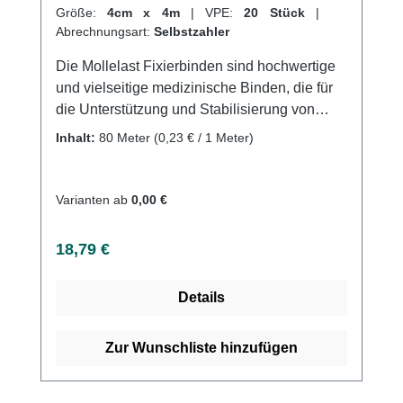
Größe:
4cm x 4m
|
VPE:
20 Stück
|
Abrechnungsart:
Selbstzahler
Die Mollelast Fixierbinden sind hochwertige
und vielseitige medizinische Binden, die für
die Unterstützung und Stabilisierung von
Gelenken und Muskeln geeignet sind. Sie
Inhalt:
80 Meter
(0,23 € / 1 Meter)
bestehen aus einem elastischen und
strapazierfähigen Material, das es ermöglicht,
Beweglichkeit beizubehalten, während es die
Varianten ab
0,00 €
Muskeln unterstützt und stabilisiert.Die
Mollelast Fixierbinden haben eine starke
Regulärer Preis:
18,79 €
Dehnbarkeit und sind atmungsaktiv und
geruchsneutral, was sie ideal für den
Details
langfristigen Gebrauch macht. Sie sind
einfach anzuwenden und können in
verschiedenen Größen und Formen erworben
Zur Wunschliste hinzufügen
werden, um individuelle Bedürfnisse zu
erfüllen. Sie sind auch waschbar und dadurch