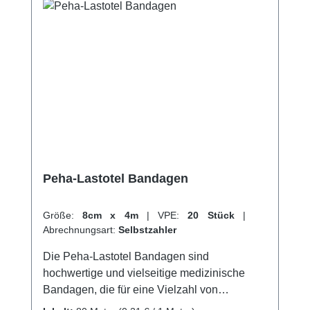
Patienten, die eine sichere, dauerhafte und
hautfreundliche Fixierung benötigen. Kaufen
Sie jetzt Peha-Crepp Fixierbinden online bei
uns und profitieren Sie von unserem
schnellen Versand und unserem
hervorragenden Kundenservice. Weitere
Informationen des Herstellers
Peha-Lastotel Bandagen
Größe:
8cm x 4m
|
VPE:
20 Stück
|
Abrechnungsart:
Selbstzahler
Die Peha-Lastotel Bandagen sind
hochwertige und vielseitige medizinische
Bandagen, die für eine Vielzahl von
Anwendungen geeignet sind. Sie bestehen