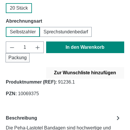
20 Stück
auswählen
Abrechnungsart
Selbstzahler
Sprechstundenbedarf
Produkt Anzahl: Gib den gewünschten Wert e
In den Warenkorb
Packung
Zur Wunschliste hinzufügen
Produktnummer (REF):
91236.1
PZN:
10069375
Beschreibung
Die Peha-Lastotel Bandagen sind hochwertige und