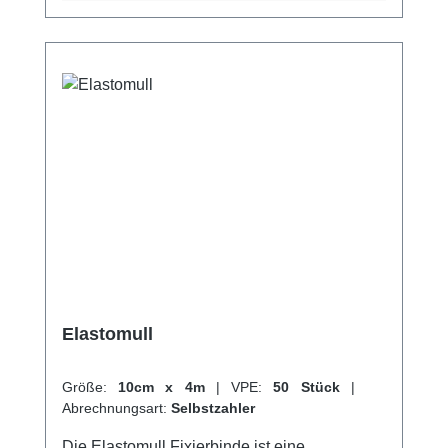
Atmungsaktiv Elastisch (ca. 100%) Weiße
Bindenfarbe Kaufen Sie jetzt Elastische
Fixierbinden Crepp online bei uns und
profitieren Sie von unserem schnellen
Versand und unserem hervorragenden
Kundenservice.
Elastomull
Größe:
10cm x 4m
|
VPE:
50 Stück
|
Abrechnungsart:
Selbstzahler
Die Elastomull Fixierbinde ist eine