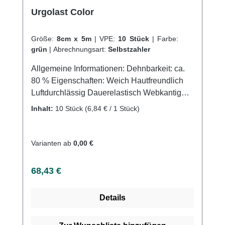
Informationen des Herstellers
Urgolast Color
Größe:
8cm x 5m
|
VPE:
10 Stück
|
Farbe:
grün
|
Abrechnungsart:
Selbstzahler
Allgemeine Informationen: Dehnbarkeit: ca.
80 % Eigenschaften: Weich Hautfreundlich
Luftdurchlässig Dauerelastisch Webkantig
Waschbar Farbecht Mit farbigen
Inhalt:
10 Stück
(6,84 € / 1 Stück)
Verbandklammern Anwendungsgebiete: Für
Fixier-, Stütz- und Entlastungsverbände
sowie komprimierende Verbände in der Erst-
Varianten ab
0,00 €
und Folgeversorgung. Kontraindikationen:
Fortgeschrittene, periphere arterielle
Regulärer Preis:
68,43 €
Verschlusskrankheit Dekompensierte
Herzinsuffizienz Septische Phlebitis
Details
Phlegmasia coerulea dolens Durch Diabetes
mellitus ausgelöste Neuropathie Weitere