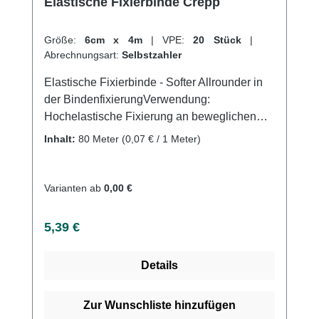
Elastische Fixierbinde Crepp
Größe:
6cm x 4m
|
VPE:
20 Stück
|
Abrechnungsart:
Selbstzahler
Elastische Fixierbinde - Softer Allrounder in
der BindenfixierungVerwendung:
Hochelastische Fixierung an beweglichen
Körperteilen Glenkverbände Fixierung von
Inhalt:
80 Meter
(0,07 € / 1 Meter)
Schienen Leichte Kompression, z.B. bei
Zehen und Fingern Fixierung von
Wundauflagen und Verbänden an allen
Varianten ab
0,00 €
Körperteilen Produktqualität: Viskose,
Polyamid 4m (gedehnt) Eigenschaften:
Regulärer Preis:
5,39 €
Hochelastische Fixierbinde mit
KettfädenGekräuseltes Polyamid Kann an
Details
Gelenken ohne Umschlagtouren angelegt
werden Sehr weiche Binde Leichte und
faltenfreie Anlage Hautfreundlich
Zur Wunschliste hinzufügen