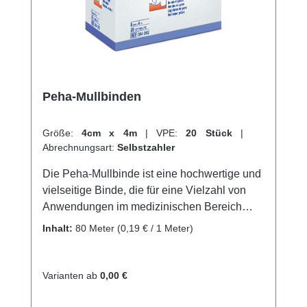
Orthopädiebedürfnisse, oder jeder der
Unterstützung und Stabilisierung der Gelenke
und Muskeln benötigt. 58 % Polyamid 42 %
Viskose Kaufen Sie jetzt Peha-Lastotel
Bandagen online bei uns und profitieren Sie
von unserem schnellen Versand und
Peha-Mullbinden
unserem hervorragenden Kundenservice.
Weitere Informationen des Herstellers
Größe:
4cm x 4m
|
VPE:
20 Stück
|
Abrechnungsart:
Selbstzahler
Die Peha-Mullbinde ist eine hochwertige und
vielseitige Binde, die für eine Vielzahl von
Anwendungen im medizinischen Bereich
geeignet ist. Sie besteht aus einem weichen
Inhalt:
80 Meter
(0,19 € / 1 Meter)
und saugfähigen Material, das ideal für die
Wundversorgung und Verbandmaterial ist.
Diese Binde ist besonders nützlich für die
Varianten ab
0,00 €
Verwendung auf empfindlicher Haut und
bietet eine angenehme und sanfte