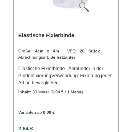
Elastische Fixierbinde
Größe:
4cm x 4m
|
VPE:
20 Stück
|
Abrechnungsart:
Selbstzahler
Elastische Fixierbinde - Allrounder in der
BindenfixierungVerwendung: Fixierung jeder
Art an beweglichen
KörperteilenGlenkverbände Ober-
Inhalt:
80 Meter
(0,04 € / 1 Meter)
Unterschenkel und Armverbände
Ruhigstellung Leichte Kompression Fixierung
von Wundauflagen und Verbänden
Varianten ab
0,00 €
Produktqualität: Viskose, Polyamid 4m
(gedehnt) Eigenschaften: Sehr weiche Binde
Regulärer Preis:
2,84 €