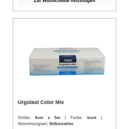
Informationen des Herstellers Kaufen Sie jetzt
Zur Wunschliste hinzufügen
Urgolast Color online bei uns und profitieren
Sie von unserem schnellen Versand und
unserem hervorragenden Kundenservice.
Urgolast Color Mix
Größe:
6cm x 5m
|
Farbe:
bunt
|
Abrechnungsart:
Selbstzahler