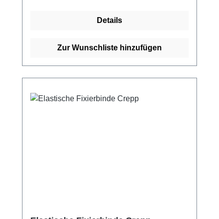
Sehr gute Bindehaftung Leichte und
faltenfreie Anlage Hautfreundlich
Details
Atmungsaktiv Elastisch (ca. 100%)
Webkantig Weiße BindenfarbeSterilisierbar
mit Wasserdampf Kaufen Sie jetzt Elastische
Zur Wunschliste hinzufügen
Fixierbinden online bei uns und profitieren
Sie von unserem schnellen Versand und
unserem hervorragenden Kundenservice.