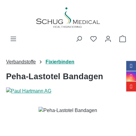
Zum Hauptinhalt springen
Ware
Verbandstoffe
Fixierbinden
Peha-Lastotel Bandagen
Bildergalerie überspringen