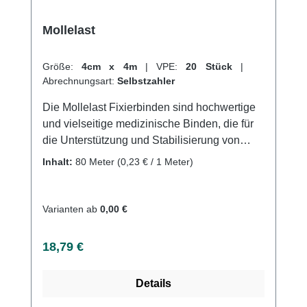
Kundenservice.
Mollelast
Größe:
4cm x 4m
|
VPE:
20 Stück
|
Abrechnungsart:
Selbstzahler
Die Mollelast Fixierbinden sind hochwertige
und vielseitige medizinische Binden, die für
die Unterstützung und Stabilisierung von
Gelenken und Muskeln geeignet sind. Sie
Inhalt:
80 Meter
(0,23 € / 1 Meter)
bestehen aus einem elastischen und
strapazierfähigen Material, das es ermöglicht,
Beweglichkeit beizubehalten, während es die
Varianten ab
0,00 €
Muskeln unterstützt und stabilisiert.Die
Mollelast Fixierbinden haben eine starke
Regulärer Preis:
18,79 €
Dehnbarkeit und sind atmungsaktiv und
geruchsneutral, was sie ideal für den
Details
langfristigen Gebrauch macht. Sie sind
einfach anzuwenden und können in