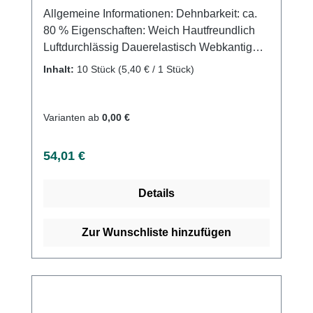
Allgemeine Informationen: Dehnbarkeit: ca.
80 % Eigenschaften: Weich Hautfreundlich
Luftdurchlässig Dauerelastisch Webkantig
Waschbar Farbecht Mit farbigen
Inhalt:
10 Stück
(5,40 € / 1 Stück)
Verbandklammern Anwendungsgebiete: Für
Fixier-, Stütz- und Entlastungsverbände
sowie komprimierende Verbände in der Erst-
Varianten ab
0,00 €
und Folgeversorgung. Kontraindikationen:
Fortgeschrittene, periphere arterielle
Regulärer Preis:
54,01 €
Verschlusskrankheit Dekompensierte
Herzinsuffizienz Septische Phlebitis
Details
Phlegmasia coerulea dolens Durch Diabetes
mellitus ausgelöste Neuropathie Weitere
Informationen des Herstellers Kaufen Sie jetzt
Zur Wunschliste hinzufügen
Urgolast Color Mix online bei uns und
profitieren Sie von unserem schnellen
Versand und unserem hervorragenden
Kundenservice.