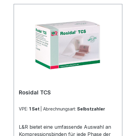
einer kohäsiven Fixierbinde wie Mollelast
haft unterstützend eingesetzt werden.
Bestandteile: 100% Baumwolle Weitere
Informationen des Herstellers Kaufen Sie
jetzt Rosidal K Kurzzugbinde online bei
uns und profitieren Sie von unserem
schnellen Versand und unserem
hervorragenden Kundenservice.
Rosidal TCS
VPE:
1 Set
|
Abrechnungsart:
Selbstzahler
L&R bietet eine umfassende Auswahl an
Kompressionsbinden für jede Phase der