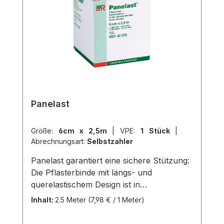
Panelast
Größe:
6cm x 2,5m
|
VPE:
1 Stück
|
Abrechnungsart:
Selbstzahler
Panelast garantiert eine sichere Stützung:
Die Pflasterbinde mit längs- und
querelastischem Design ist in
verschiedenen Größen erhältlich. Sie
Inhalt:
2.5 Meter
(7,98 € / 1 Meter)
eignet sich ideal für Kompressionen an
den Extremitäten (Dauerverbände) in der