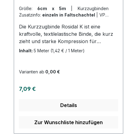
Größe:
6cm x 5m
|
Kurzzugbinden
Zusatzinfo:
einzeln in Faltschachtel
|
VPE:
1 Stück
|
Abrechnungsart:
Selbstzahler
Die Kurzzugbinde Rosidal K ist eine
kraftvolle, textilelastische Binde, die kurz
zieht und starke Kompression für
Extremitäten in der Phlebologie bereitstellt.
Inhalt:
5 Meter
(1,42 € / 1 Meter)
Diese Binde eignet sich auch für die
Behandlung akuter und chronischer
Lymphödeme und findet Anwendung in
Varianten ab
0,00 €
der Traumatologie und Sportmedizin zum
Stützen und Entlasten. Die Binde ist
Regulärer Preis:
7,09 €
atmungsaktiv und besonders
hautfreundlich. Die gewebestruktur ist
Details
griffig, wodurch die Bindentouren einen
guten Halt aufeinander haben. Um die
Binde sicher gegen Verrutschen zu
Zur Wunschliste hinzufügen
fixieren, kann eine kohäsive Kurzzugbinde
Rosidal haft oder ein Abschlussrand mit