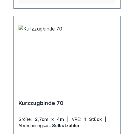
Venenoperationen oder -verödungen,
Thrombophlebitis, Phlebothrombose und
Lymphödemen. Mehrfach waschbar,
bietet Comprilan® eine optimale Lösung
für Patienten, die eine wirksame und
angenehme Kompressionsbehandlung
benötigen. Weitere Informationen des
Herstellers Kaufen Sie jetzt Comprilan
Kurzzugbinde online bei uns und
profitieren Sie von unserem schnellen
Versand und unserem hervorragenden
Kundenservice.
Kurzzugbinde 70
Größe:
2,7cm x 4m
|
VPE:
1 Stück
|
Abrechnungsart:
Selbstzahler