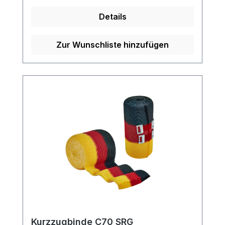
uns und profitieren Sie von unserem
Details
schnellen Versand und unserem
hervorragenden Kundenservice.
Zur Wunschliste hinzufügen
Kurzzugbinde C70 SRG