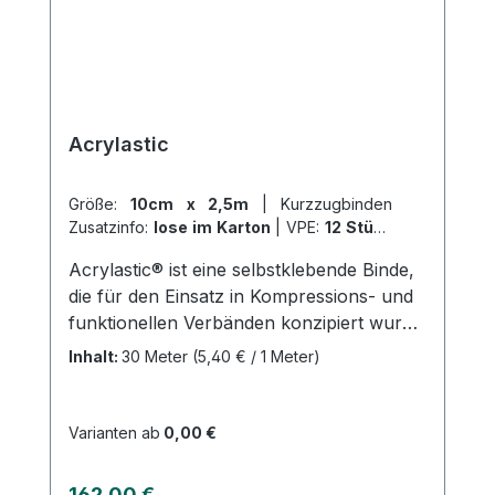
Acrylastic
Größe:
10cm x 2,5m
|
Kurzzugbinden
Zusatzinfo:
lose im Karton
|
VPE:
12 Stück
|
Abrechnungsart:
Selbstzahler
Acrylastic® ist eine selbstklebende Binde,
die für den Einsatz in Kompressions- und
funktionellen Verbänden konzipiert wurde.
Mit einem rutschfesten Sitz und einer
Inhalt:
30 Meter
(5,40 € / 1 Meter)
regulierbaren Kompression bietet es
Komfort und Stabilität. Das
wasserabweisende Gewebe und eine
Varianten ab
0,00 €
Dehnbarkeit von bis zu 60% in
Längsrichtung machen es ideal für den
Regulärer Preis:
162,00 €