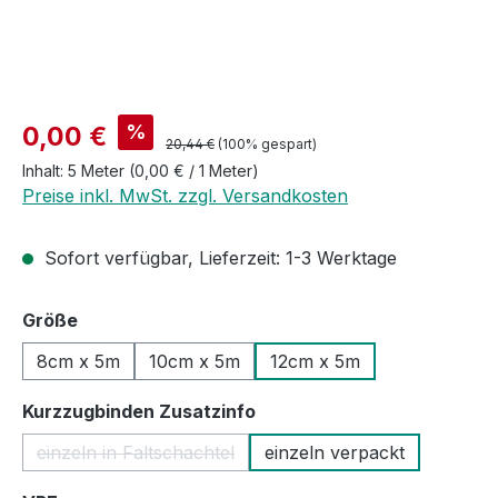
Verkaufspreis:
%
0,00 €
Regulärer Preis:
20,44 €
(100% gespart)
Inhalt:
5 Meter
(0,00 € / 1 Meter)
Preise inkl. MwSt. zzgl. Versandkosten
Sofort verfügbar, Lieferzeit: 1-3 Werktage
auswählen
Größe
8cm x 5m
10cm x 5m
12cm x 5m
auswählen
Kurzzugbinden Zusatzinfo
einzeln in Faltschachtel
einzeln verpackt
(Diese Option ist zurzeit nicht verfügbar.)