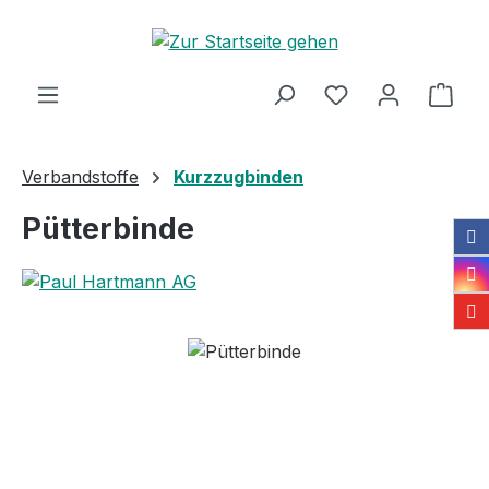
Zum Hauptinhalt springen
Ware
Verbandstoffe
Kurzzugbinden
Pütterbinde
Bildergalerie überspringen