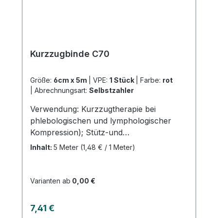
Kurzzugbinde C70
Größe:
6cm x 5m
|
VPE:
1 Stück
|
Farbe:
rot
|
Abrechnungsart:
Selbstzahler
Verwendung: Kurzzugtherapie bei
phlebologischen und lymphologischer
Kompression); Stütz-und
Entlastungsverbände (z.B. Sportmedizin),
Inhalt:
5 Meter
(1,48 € / 1 Meter)
Ruhigstellung, Fixation Produktqulität:
Baumwolle, Polyamid, Lycra
Eigenschaften: Dehung 70%, sehr
Varianten ab
0,00 €
angehnehm auf der Haut (Lycra),
luftdurchlässig, waschbar bei 60°CKaufen
Regulärer Preis:
7,41 €
Sie jetzt C70 Kurzzugbinden online bei