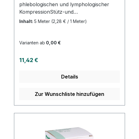
phlebologischen und lymphologischer
KompressionStütz-und
Entlastungsverbände (z.B.
Inhalt:
5 Meter
(2,28 € / 1 Meter)
Sportmedizin)RuhigstellungFixation
Eigenschaften: Dehnung
85%längselastischwebkantiggriffiges
Varianten ab
0,00 €
Bindengewebeluftdurchlässiglatexfreie
EndfixierungWaschbar bei
Regulärer Preis:
11,42 €
95°CProduktqualität:100% Baumwolle,
ohne Cello Kaufen Sie jetzt klassische
Details
Kurzzugbinden online bei uns und
profitieren Sie von unserem schnellen
Versand und unserem hervorragenden
Zur Wunschliste hinzufügen
Kundenservice.