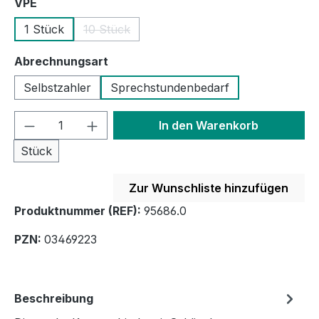
auswählen
VPE
1 Stück
10 Stück
(Diese Option ist zurzeit nicht verfügbar.)
auswählen
Abrechnungsart
Selbstzahler
Sprechstundenbedarf
Produkt Anzahl: Gib den gewünschten We
In den Warenkorb
Stück
Zur Wunschliste hinzufügen
Produktnummer (REF):
95686.0
PZN:
03469223
Beschreibung