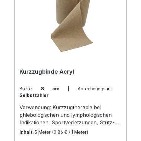
Kurzzugbinde Acryl
Breite:
8 cm
|
Abrechnungsart:
Selbstzahler
Verwendung: Kurzzugtherapie bei
phlebologischen und lymphologischen
Indikationen, Sportverletzungen, Stütz-
und Enlastungsverbände Produktqualität:
Inhalt:
5 Meter
(0,86 € / 1 Meter)
Baumwolle, Polyamid, Polyurethan