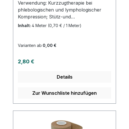
Verwendung: Kurzzugtherapie bei
phlebologischen und lymphologischer
Kompression; Stütz-und
Entlastungsverbände (z.B. Sportmedizin),
Inhalt:
4 Meter
(0,70 € / 1 Meter)
Ruhigstellung,
FixationProduktqualität:Baumwolle;
Polyamid; Lycra Eigenschaften: Dehnung
Varianten ab
0,00 €
70%; längselastisch, webkantig, griffiges
Bindegewebe, luftdurchlässig, latexfreie
Regulärer Preis:
2,80 €
Endfixierung. Kaufen Sie jetzt
Kurzzugbinden 70 online bei uns und
Details
profitieren Sie von unserem schnellen
Versand und unserem hervorragenden
Kundenservice.
Zur Wunschliste hinzufügen