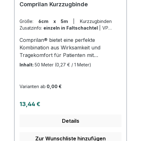
Comprilan Kurzzugbinde
Größe:
6cm x 5m
|
Kurzzugbinden
Zusatzinfo:
einzeln in Faltschachtel
|
VPE:
1 Stück
|
Abrechnungsart:
Selbstzahler
Comprilan® bietet eine perfekte
Kombination aus Wirksamkeit und
Tragekomfort für Patienten mit
empfindlicher Haut. Diese
Inhalt:
50 Meter
(0,27 € / 1 Meter)
Kompressionsbinde aus 100% Baumwolle
ist hautfreundlich und bietet hohe
Dehnbarkeit bei gleichzeitiger starker
Varianten ab
0,00 €
Druckwirkung. Sie unterstützt und
aktiviert die Muskelpumpe und ist
Regulärer Preis:
13,44 €
strapazierfähig und langlebig. Comprilan®
eignet sich ideal für eine Vielzahl von
Details
phlebologischen und lymphologischen
Indikationen, einschließlich Varikosis,
chronischer Veneninsuffizienz,
Zur Wunschliste hinzufügen