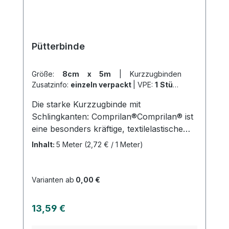
unserem schnellen Versand und unserem
hervorragenden Kundenservice.
Pütterbinde
Größe:
8cm x 5m
|
Kurzzugbinden
Zusatzinfo:
einzeln verpackt
|
VPE:
1 Stück
|
Abrechnungsart:
Selbstzahler
Die starke Kurzzugbinde mit
Schlingkanten: Comprilan®Comprilan® ist
eine besonders kräftige, textilelastische
Kurzzugbinde, die für sehr starke
Inhalt:
5 Meter
(2,72 € / 1 Meter)
Kompression eingesetzt wird. Die Binde
weist eine Dehnbarkeit von ca. 90 % auf
und besitzt einen hohen Arbeitsdruck bei
Varianten ab
0,00 €
niedrigem Ruhedruck. Auch bei
Dauerverbänden bietet Comprilan® eine
Regulärer Preis:
13,59 €
anhaltende Kompressionswirkung.Die
Binde ist atmungsaktiv und gut