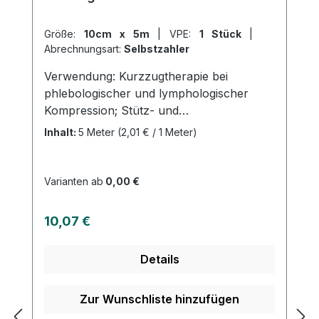
Größe:
10cm x 5m
|
VPE:
1 Stück
|
Abrechnungsart:
Selbstzahler
Verwendung: Kurzzugtherapie bei
phlebologischer und lymphologischer
Kompression; Stütz- und
Entlastungsverbände (z.B. Sportmedizin),
Inhalt:
5 Meter
(2,01 € / 1 Meter)
Ruhigstellung,
FixationProduktqualität:Baumwolle,
Polyamid, LycraEigenschaften: Dehnung
Varianten ab
0,00 €
70%, sehr angenehm auf der Haut
(Lycra), luftdurchlässig, waschbar bei
Regulärer Preis:
10,07 €
60°CKaufen Sie jetzt C70 SRG
Kurzzugbinden online bei uns und
Details
profitieren Sie von unserem schnellen
Versand und unserem hervorragenden
Kundenservice.
Zur Wunschliste hinzufügen