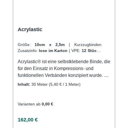
Acrylastic
Größe:
10cm x 2,5m
|
Kurzzugbinden
Zusatzinfo:
lose im Karton
|
VPE:
12 Stück
|
Abrechnungsart:
Selbstzahler
Acrylastic® ist eine selbstklebende Binde, die
für den Einsatz in Kompressions- und
funktionellen Verbänden konzipiert wurde. Mit
einem rutschfesten Sitz und einer
Inhalt:
30 Meter
(5,40 € / 1 Meter)
regulierbaren Kompression bietet es Komfort
und Stabilität. Das wasserabweisende
Gewebe und eine Dehnbarkeit von bis zu
Varianten ab
0,00 €
60% in Längsrichtung machen es ideal für
den Langzeitgebrauch. Die Binde enthält
Regulärer Preis:
162,00 €
gedrehte Fäden für starke Kompression und