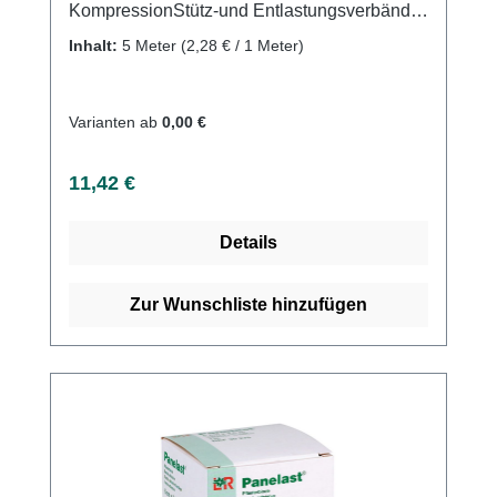
KompressionStütz-und Entlastungsverbände
(z.B. Sportmedizin)RuhigstellungFixation
Inhalt:
5 Meter
(2,28 € / 1 Meter)
Eigenschaften: Dehnung
85%längselastischwebkantiggriffiges
Bindengewebeluftdurchlässiglatexfreie
Varianten ab
0,00 €
EndfixierungWaschbar bei
95°CProduktqualität:100% Baumwolle, ohne
Regulärer Preis:
11,42 €
Cello Kaufen Sie jetzt klassische
Kurzzugbinden online bei uns und profitieren
Details
Sie von unserem schnellen Versand und
unserem hervorragenden Kundenservice.
Zur Wunschliste hinzufügen