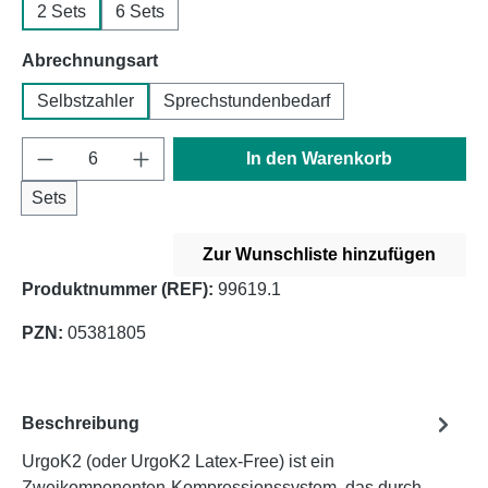
2 Sets
6 Sets
auswählen
Abrechnungsart
Selbstzahler
Sprechstundenbedarf
Produkt Anzahl: Gib den gewünschten Wert e
In den Warenkorb
Sets
Zur Wunschliste hinzufügen
Produktnummer (REF):
99619.1
PZN:
05381805
Beschreibung
UrgoK2 (oder UrgoK2 Latex-Free) ist ein
Zweikomponenten-Kompressionssystem, das durch