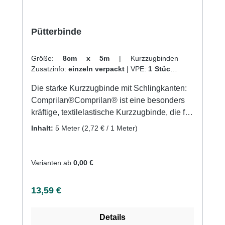
Pütterbinde
Größe:
8cm x 5m
|
Kurzzugbinden
Zusatzinfo:
einzeln verpackt
|
VPE:
1 Stück
|
Abrechnungsart:
Selbstzahler
Die starke Kurzzugbinde mit Schlingkanten:
Comprilan®Comprilan® ist eine besonders
kräftige, textilelastische Kurzzugbinde, die für
sehr starke Kompression eingesetzt wird. Die
Inhalt:
5 Meter
(2,72 € / 1 Meter)
Binde weist eine Dehnbarkeit von ca. 90 %
auf und besitzt einen hohen Arbeitsdruck bei
niedrigem Ruhedruck. Auch bei
Varianten ab
0,00 €
Dauerverbänden bietet Comprilan® eine
anhaltende Kompressionswirkung.Die Binde
Regulärer Preis:
13,59 €
ist atmungsaktiv und gut hautverträglich,
waschbar bis 40 °C (Dampf A 134 °C). Sie ist
Details
hautfarben und besteht zu 100 % aus