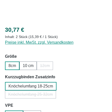
Regulärer Preis:
30,77 €
Inhalt:
2 Stück
(15,39 € / 1 Stück)
Preise inkl. MwSt. zzgl. Versandkosten
auswählen
Größe
8cm
10 cm
12cm
(Diese Option ist zurzeit nicht verfügbar.)
auswählen
Kurzzugbinden Zusatzinfo
Knöchelumfang 18-25cm
Knöchelumfang 25-32cm
(Diese Option ist zurzeit nicht verfügbar.)
auswählen
VPE