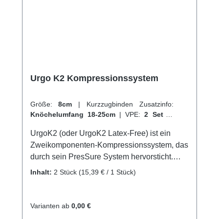
Kompressionsbinde (Rosidal SC), die aus
einem Polyurethanschaum mit einer textilen
Lage aus Polyamid und Baumwolle gefertigt
ist. Die zweite Lage ist eine kohäsive
Kompressionsbinde (Rosidal CC) aus
Baumwolle, Polyamid und Polyurethan
Urgo K2 Kompressionssystem
(elastischem Garn). Weitere Informationen
des Herstellers Kaufen Sie jetzt Rosidal TCS
online bei uns und profitieren Sie von
Größe:
8cm
|
Kurzzugbinden Zusatzinfo:
Knöchelumfang 18-25cm
|
VPE:
2 Sets
|
unserem schnellen Versand und unserem
Abrechnungsart:
Selbstzahler
hervorragenden Kundenservice.
UrgoK2 (oder UrgoK2 Latex-Free) ist ein
Zweikomponenten-Kompressionssystem, das
durch sein PresSure System hervorsticht.
Diese exklusive Technologie ermöglicht es,
Inhalt:
2 Stück
(15,39 € / 1 Stück)
den therapeutisch benötigten
Kompressionsdruck (ca. 40 mmHg) bereits
bei der ersten Anwendung zu erreichen.
Varianten ab
0,00 €
Eigenschaften: Hoher Kompressionsdruck