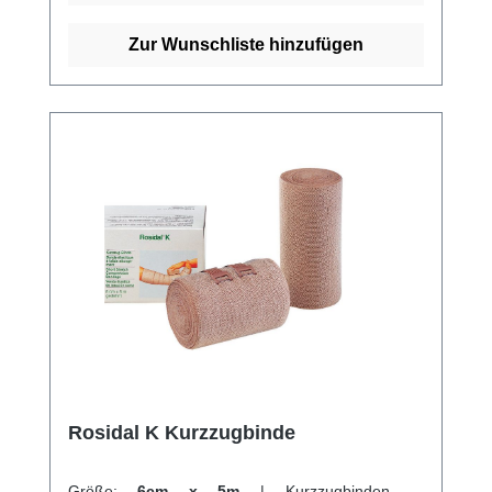
Baumwolle.Comprilan® eignet sich für die
Verwendung nach Varizenverödungen und
Zur Wunschliste hinzufügen
bei allen akuten und chronischen venösen
Stauungsödemen, Ulcera cruris und
Thrombophlebitis. Weitere Informationen des
Herstellers Kaufen Sie jetzt Pütterbinden
online bei uns und profitieren Sie von
unserem schnellen Versand und unserem
hervorragenden Kundenservice.
Rosidal K Kurzzugbinde
Größe:
6cm x 5m
|
Kurzzugbinden