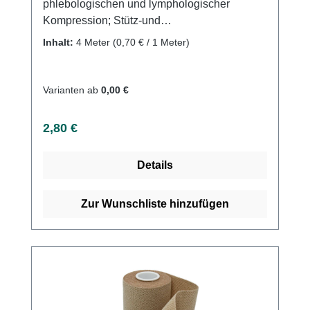
phlebologischen und lymphologischer
Kompression; Stütz-und
Entlastungsverbände (z.B. Sportmedizin),
Inhalt:
4 Meter
(0,70 € / 1 Meter)
Ruhigstellung,
FixationProduktqualität:Baumwolle;
Polyamid; Lycra Eigenschaften: Dehnung
Varianten ab
0,00 €
70%; längselastisch, webkantig, griffiges
Bindegewebe, luftdurchlässig, latexfreie
Regulärer Preis:
2,80 €
Endfixierung. Kaufen Sie jetzt Kurzzugbinden
70 online bei uns und profitieren Sie von
Details
unserem schnellen Versand und unserem
hervorragenden Kundenservice.
Zur Wunschliste hinzufügen