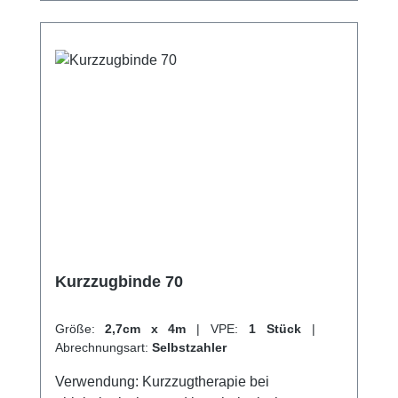
Comprilan® eine optimale Lösung für
Patienten, die eine wirksame und
angenehme Kompressionsbehandlung
benötigen. Weitere Informationen des
Herstellers Kaufen Sie jetzt Comprilan
Kurzzugbinde online bei uns und profitieren
Sie von unserem schnellen Versand und
unserem hervorragenden Kundenservice.
Kurzzugbinde 70
Größe:
2,7cm x 4m
|
VPE:
1 Stück
|
Abrechnungsart:
Selbstzahler
Verwendung: Kurzzugtherapie bei