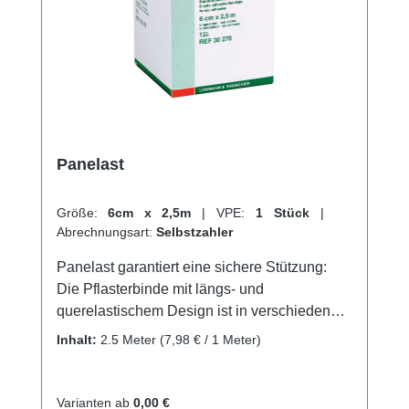
Panelast
Größe:
6cm x 2,5m
|
VPE:
1 Stück
|
Abrechnungsart:
Selbstzahler
Panelast garantiert eine sichere Stützung:
Die Pflasterbinde mit längs- und
querelastischem Design ist in verschiedenen
Größen erhältlich. Sie eignet sich ideal für
Inhalt:
2.5 Meter
(7,98 € / 1 Meter)
Kompressionen an den Extremitäten
(Dauerverbände) in der Phlebologie und als
Basis oder Befestigung für Tape-
Varianten ab
0,00 €