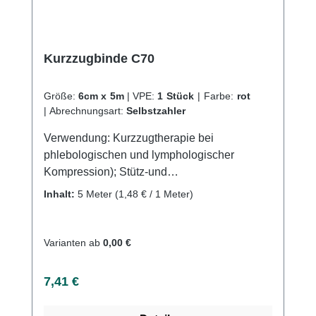
Kurzzugbinde C70
Größe:
6cm x 5m
|
VPE:
1 Stück
|
Farbe:
rot
|
Abrechnungsart:
Selbstzahler
Verwendung: Kurzzugtherapie bei
phlebologischen und lymphologischer
Kompression); Stütz-und
Entlastungsverbände (z.B. Sportmedizin),
Inhalt:
5 Meter
(1,48 € / 1 Meter)
Ruhigstellung, Fixation Produktqulität:
Baumwolle, Polyamid, Lycra Eigenschaften:
Dehung 70%, sehr angehnehm auf der Haut
Varianten ab
0,00 €
(Lycra), luftdurchlässig, waschbar bei
60°CKaufen Sie jetzt C70 Kurzzugbinden
Regulärer Preis:
7,41 €
online bei uns und profitieren Sie von
unserem schnellen Versand und unserem