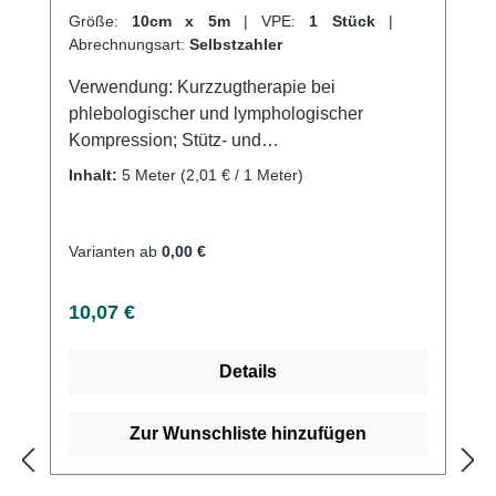
Größe:
10cm x 5m
|
VPE:
1 Stück
|
Abrechnungsart:
Selbstzahler
Verwendung: Kurzzugtherapie bei
phlebologischer und lymphologischer
Kompression; Stütz- und
Entlastungsverbände (z.B. Sportmedizin),
Inhalt:
5 Meter
(2,01 € / 1 Meter)
Ruhigstellung,
FixationProduktqualität:Baumwolle,
Polyamid, LycraEigenschaften: Dehnung
Varianten ab
0,00 €
70%, sehr angenehm auf der Haut (Lycra),
luftdurchlässig, waschbar bei 60°CKaufen
Regulärer Preis:
10,07 €
Sie jetzt C70 SRG Kurzzugbinden online bei
uns und profitieren Sie von unserem
Details
schnellen Versand und unserem
hervorragenden Kundenservice.
Zur Wunschliste hinzufügen