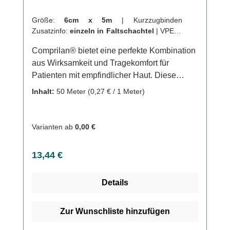
Größe:
6cm x 5m
|
Kurzzugbinden
Zusatzinfo:
einzeln in Faltschachtel
|
VPE:
1
Stück
|
Abrechnungsart:
Selbstzahler
Comprilan® bietet eine perfekte Kombination
aus Wirksamkeit und Tragekomfort für
Patienten mit empfindlicher Haut. Diese
Kompressionsbinde aus 100% Baumwolle ist
Inhalt:
50 Meter
(0,27 € / 1 Meter)
hautfreundlich und bietet hohe Dehnbarkeit
bei gleichzeitiger starker Druckwirkung. Sie
unterstützt und aktiviert die Muskelpumpe und
Varianten ab
0,00 €
ist strapazierfähig und langlebig. Comprilan®
eignet sich ideal für eine Vielzahl von
Regulärer Preis:
13,44 €
phlebologischen und lymphologischen
Indikationen, einschließlich Varikosis,
Details
chronischer Veneninsuffizienz,
Venenoperationen oder -verödungen,
Thrombophlebitis, Phlebothrombose und
Zur Wunschliste hinzufügen
Lymphödemen. Mehrfach waschbar, bietet