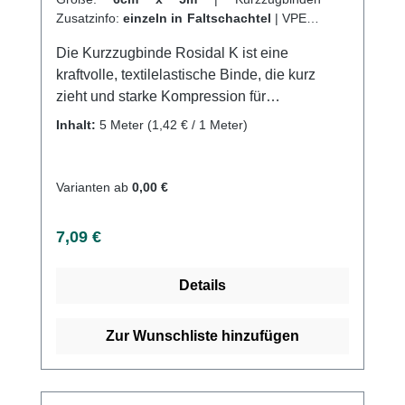
Zusatzinfo:
einzeln in Faltschachtel
|
VPE:
1
Stück
|
Abrechnungsart:
Selbstzahler
Die Kurzzugbinde Rosidal K ist eine
kraftvolle, textilelastische Binde, die kurz
zieht und starke Kompression für
Extremitäten in der Phlebologie bereitstellt.
Inhalt:
5 Meter
(1,42 € / 1 Meter)
Diese Binde eignet sich auch für die
Behandlung akuter und chronischer
Lymphödeme und findet Anwendung in der
Varianten ab
0,00 €
Traumatologie und Sportmedizin zum Stützen
und Entlasten. Die Binde ist atmungsaktiv
Regulärer Preis:
7,09 €
und besonders hautfreundlich. Die
gewebestruktur ist griffig, wodurch die
Details
Bindentouren einen guten Halt aufeinander
haben. Um die Binde sicher gegen
Verrutschen zu fixieren, kann eine kohäsive
Zur Wunschliste hinzufügen
Kurzzugbinde Rosidal haft oder ein
Abschlussrand mit einer kohäsiven
Fixierbinde wie Mollelast haft unterstützend