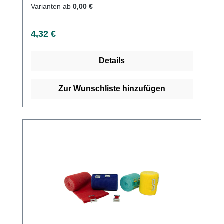
Polyacrylatkleber, HypoallergenKaufen Sie
Varianten ab
0,00 €
jetzt Acryl Kurzzugbinden online bei uns und
profitieren Sie von unserem schnellen
Regulärer Preis:
4,32 €
Versand und unserem hervorragenden
Kundenservice.
Details
Zur Wunschliste hinzufügen