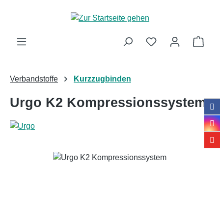
Zum Hauptinhalt springen
Ware
Verbandstoffe
Kurzzugbinden
Urgo K2 Kompressionssystem
Bildergalerie überspringen