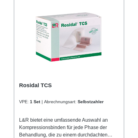
eingesetzt werden. Bestandteile: 100%
Baumwolle Weitere Informationen des
Herstellers Kaufen Sie jetzt Rosidal K
Kurzzugbinde online bei uns und profitieren
Sie von unserem schnellen Versand und
unserem hervorragenden Kundenservice.
Rosidal TCS
VPE:
1 Set
|
Abrechnungsart:
Selbstzahler
L&R bietet eine umfassende Auswahl an
Kompressionsbinden für jede Phase der
Behandlung, die zu einem durchdachten