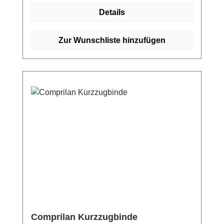
langanhaltende elastische
Details
Unterstützung.Acrylastic® ist sterilisierbar,
röntgendurchlässig und hautfreundlich und
kann auch auf empfindlicher Haut mehrere
Zur Wunschliste hinzufügen
Tage lang angewendet werden. Es besteht
aus 100% Baumwolle, beschichtet mit Acryl-
Klebemasse. Weitere Informationen des
Herstellers Kaufen Sie jetzt Acrylastic online
bei uns und profitieren Sie von unserem
schnellen Versand und unserem
hervorragenden Kundenservice.
Comprilan Kurzzugbinde