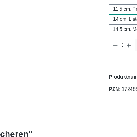
11,5 cm, P
14 cm, Lis
14,5 cm, 
Produkt 
Produktnum
PZN:
17248
scheren"