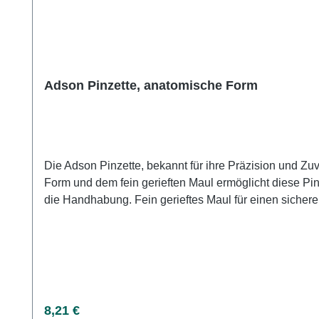
Adson Pinzette, anatomische Form
Die Adson Pinzette, bekannt für ihre Präzision und Zuv
Form und dem fein gerieften Maul ermöglicht diese Pinzette eine exzellente 
die Handhabung. Fein gerieftes Maul für einen sicheren und präzisen Griff. 12,5 cm Länge für eine vielseitige Anwendung in unterschiedlichen medizinischen Bereichen.
Verpackungseinheit von 1 Stück, um den individuellen Bedürfnissen gerecht zu werden. Ideal für Chirur
Pinzette eine hohe Funktionalität und Langlebigkeit für präzise medizinische Eingriffe. Weitere Information
Form online bei uns und profitieren Sie von unserem
Regulärer Preis:
8,21 €