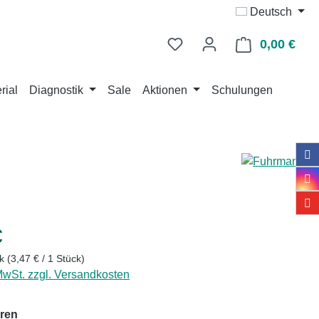
Deutsch
0,00 €
Ware
rial
Diagnostik
Sale
Aktionen
Schulungen
eis:
€
ck
(3,47 € / 1 Stück)
 MwSt. zzgl. Versandkosten
auswählen
ren