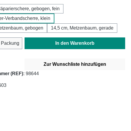
räparierschere, gebogen, fein
ter-Verbandscherre, klein
Metzenbaum, gebogen
14,5 cm, Metzenbaum, gerade
Anzahl: Gib den gewünschten Wert ein oder
Packung
In den Warenkorb
Zur Wunschliste hinzufügen
mer (REF):
98644
603