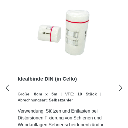
Idealbinden online bei uns und profitieren Sie
von unserem schnellen Versand und
unserem hervorragenden Kundenservice.
Idealbinde DIN (in Cello)
Größe:
8cm x 5m
|
VPE:
10 Stück
|
Abrechnungsart:
Selbstzahler
Verwendung: Stützen und Entlasten bei
Distorsionen Fixierung von Schienen und
Wundauflagen Sehnenscheidenentzündung