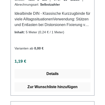
Abrechnungsart:
Selbstzahler
Idealbinde DIN - Klassische Kurzzugbinde für
viele AlltagssituationenVerwendung: Stützen
und Entlasten bei Distorsionen Fixierung von
Schienen und Wundauflagen
Inhalt:
5 Meter
(0,24 € / 1 Meter)
Sehnenscheidenentzündung Stützung und
Entlastung von Gelenken Lymphologische
und phlebologische Kompression an den
Varianten ab
0,00 €
Extremitäten Thromboseprophylaxe
Kompression in der Phlebologie und
Regulärer Preis:
1,19 €
LymphologieKontusionen Sportverletzungen
als Sportbandage Produktqualität: 100%
Details
Baumwolle Waschbar bei 95
GradKurzzugbinde: Dehnung ca. 90%
Eigenschaften: Textilelastizität Rutschfest
Zur Wunschliste hinzufügen
durch geeignete Gewebestruktur (hohe
Bindenhaftung) Schlingkanten Atmungsaktiv
Hautfreundlich Kaufen Sie jetzt DIN