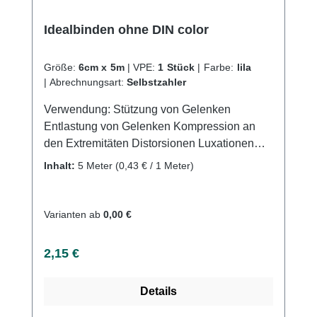
Idealbinden ohne DIN color
Größe:
6cm x 5m
|
VPE:
1 Stück
|
Farbe:
lila
|
Abrechnungsart:
Selbstzahler
Verwendung: Stützung von Gelenken
Entlastung von Gelenken Kompression an
den Extremitäten Distorsionen Luxationen
Sportverletzungen Produktqualität:
Inhalt:
5 Meter
(0,43 € / 1 Meter)
Baumwolle Polyamid Polyurethan (PU)
Dehnung ca. 80% Eigenschaften: Gute
Bindenhaftung durch hohen Baumwollanteil
Varianten ab
0,00 €
Atmungsaktiv Webkantig Latexfreie
Endableimung Hautfreundlich Waschbar bei
Regulärer Preis:
2,15 €
60°CKaufen Sie jetzt Idealbinden ohne DIN
color online bei uns und profitieren Sie von
Details
unserem schnellen Versand und unserem
hervorragenden Kundenservice.