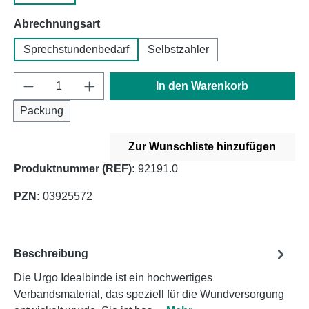
auswählen
Abrechnungsart
Sprechstundenbedarf
Selbstzahler
Produkt Anzahl: Gib den gewünschten Wert e
In den Warenkorb
Packung
Zur Wunschliste hinzufügen
Produktnummer (REF):
92191.0
PZN:
03925572
Beschreibung
Die Urgo Idealbinde ist ein hochwertiges
Verbandsmaterial, das speziell für die Wundversorgung