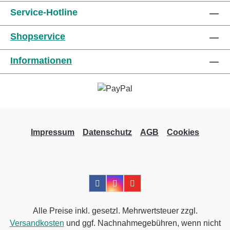
Vermeiden Sie übermäßigen Zug, wenn Sie
Service-Hotline
dieses Produkt verwenden. Weitere
Shopservice
Informationen des Herstellers Kaufen Sie jetzt
Urgolast Universal online bei uns und
Informationen
profitieren Sie von unserem schnellen
Versand und unserem hervorragenden
Kundenservice.
Impressum
Datenschutz
AGB
Cookies
Alle Preise inkl. gesetzl. Mehrwertsteuer zzgl.
Versandkosten
und ggf. Nachnahmegebühren, wenn nicht