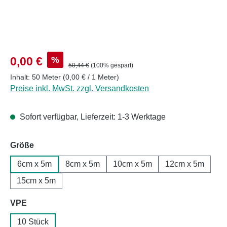
Verkaufspreis:
%
0,00 €
Regulärer Preis:
50,44 €
(100% gespart)
Inhalt:
50 Meter
(0,00 € / 1 Meter)
Preise inkl. MwSt. zzgl. Versandkosten
Sofort verfügbar, Lieferzeit: 1-3 Werktage
auswählen
Größe
6cm x 5m
8cm x 5m
10cm x 5m
12cm x 5m
15cm x 5m
auswählen
VPE
10 Stück