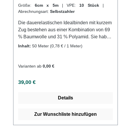
Größe:
6cm x 5m
|
VPE:
10 Stück
|
Abrechnungsart:
Selbstzahler
Die dauerelastischen Idealbinden mit kurzem
Zug bestehen aus einer Kombination von 69
% Baumwolle und 31 % Polyamid. Sie haben
eine Dehnbarkeit von ca. 80 % und eignen
Inhalt:
50 Meter
(0,78 € / 1 Meter)
sich perfekt für Anwendungen, bei denen ein
hoher Arbeitsdruck mit niedrigem Ruhedruck
benötigt wird. Durch ihre besondere
Varianten ab
0,00 €
Konstruktion verziehen sich die Binden nicht
beim Tragen und sind auch in Ruhelage zu
Regulärer Preis:
39,00 €
tragen. Sie sind waschbar bis 60°C und
sterilisierbar (Dampf A bei 134°C) und haben
Details
eine lange Lebensdauer, was sie besonders
wirtschaftlich macht. Weitere Informationen
des Herstellers Kaufen Sie jetzt Idealast
Zur Wunschliste hinzufügen
online bei uns und profitieren Sie von
unserem schnellen Versand und unserem