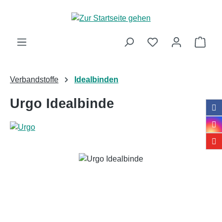
Zum Hauptinhalt springen
Ware
Verbandstoffe
Idealbinden
Urgo Idealbinde
Bildergalerie überspringen