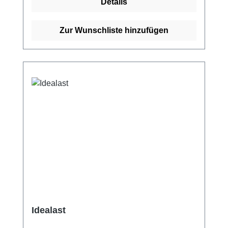
Details
Kompressionsbinde (längs- und
querelastisch)Längsdehnung ca.
120%Querdehnung ca.
Zur Wunschliste hinzufügen
80%SterilisierbarEndableimung
latexfreiWaschbar Eigenschaften:
Endableimung latexfreiWaschbar Kaufen Sie
jetzt Bi-Power Binden online bei uns und
profitieren Sie von unserem schnellen
Versand und unserem hervorragenden
Kundenservice.
Idealast