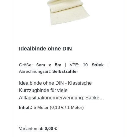
Idealbinde ohne DIN
Größe:
6cm x 5m
|
VPE:
10 Stück
|
Abrechnungsart:
Selbstzahler
Idealbinde ohne DIN - Klassische
Kurzzugbinde für viele
AlltagsituationenVerwendung: Satrke
Kompressionsverbände Gute Druck- und
Inhalt:
5 Meter
(0,13 € / 1 Meter)
MassagewirkungStützen und Entlasten an
Gelenken Venenerkrankungen
Kompressionstherapie Sportverletzungen
Varianten ab
0,00 €
Produktqualität: Baumwolle, Polymid, Elastan