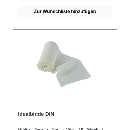
Thromboseprophylaxe als auch zum Stützen
und Entlasten bei Distorsionen, Kontusionen
Zur Wunschliste hinzufügen
und als Sportbandage. Sie kommt auch zur
Behandlung von
Sehnenscheidenentzündungen und zur
Fixierung von Schienen zum Einsatz. Durch
ihre hohe Qualität und Vielseitigkeit ist die
Idealbinde BMP ein unverzichtbares
Hilfsmittel im medizinischen Alltag. Weitere
Informationen des Herstellers Kaufen Sie jetzt
Idealbinde BMP online bei uns und profitieren
Sie von unserem schnellen Versand und
unserem hervorragenden Kundenservice.
Idealbinde DIN
Größe:
4cm x 5m
|
VPE:
10 Stück
|