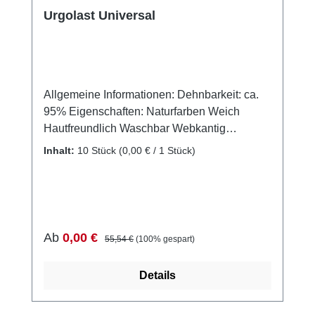
Urgolast Universal
Allgemeine Informationen: Dehnbarkeit: ca.
95% Eigenschaften: Naturfarben Weich
Hautfreundlich Waschbar Webkantig
Längselastisch Anwendungsgebiete: Das
Inhalt:
10 Stück
(0,00 € / 1 Stück)
Produkt eignet sich hervorragend als Stütz-,
Entlastungs-, Fixier- und
Kompressionsverband für die
Langzeitbehandlung von Muskel-Skelett-
Verletzungen sowie für die Behandlung nach
Verkaufspreis:
Regulärer Preis:
Ab
0,00 €
55,54 €
(100% gespart)
Frakturen und stumpfen Verletzungen.
Hinweis: Bitte beachten Sie, dass dieses
Details
Produkt nicht direkt auf offenen Wunden
angewendet werden darf. Es darf nur auf
intakter Haut verwendet werden. Warnung: