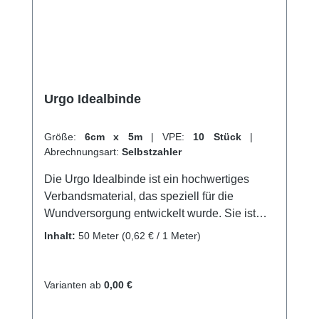
Urgo Idealbinde
Größe:
6cm x 5m
|
VPE:
10 Stück
|
Abrechnungsart:
Selbstzahler
Die Urgo Idealbinde ist ein hochwertiges
Verbandsmaterial, das speziell für die
Wundversorgung entwickelt wurde. Sie ist
besonders haftvermögen und sorgt für eine
Inhalt:
50 Meter
(0,62 € / 1 Meter)
schnelle und effektive Heilung von
Verletzungen. Durch ihre
Wasserdurchlässigkeit und Atmungsaktivität
Varianten ab
0,00 €
ist sie ideal für die Anwendung an Stellen mit
viel Feuchtigkeit und Hitze.Die Binde ist