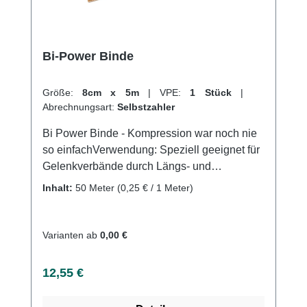
Bi-Power Binde
Größe:
8cm x 5m
|
VPE:
1 Stück
|
Abrechnungsart:
Selbstzahler
Bi Power Binde - Kompression war noch nie
so einfachVerwendung: Speziell geeignet für
Gelenkverbände durch Längs- und
QuerdehnungFür eine regulierbare
Inhalt:
50 Meter
(0,25 € / 1 Meter)
Kompression an GelenkenFür eine
regulierbare Kompression an Gelenken;
Luxationen, Distorsionen und
Varianten ab
0,00 €
KontusionenIdeale Binde bei
Sportverletzungen Produktqualität:
Regulärer Preis:
12,55 €
Baumwolle, Polyamid, Polyurethan5m
(gedehnt)Dauerelastische