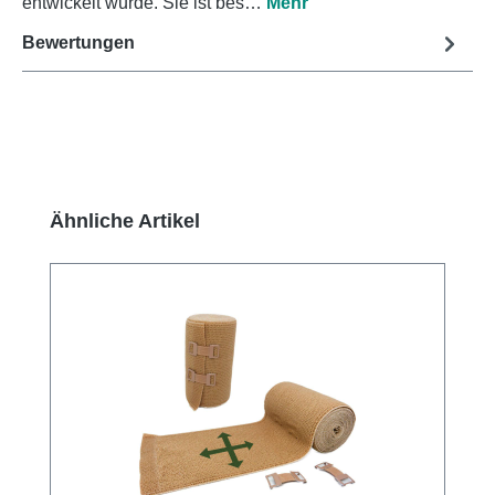
entwickelt wurde. Sie ist bes…
Mehr
Bewertungen
Produktgalerie überspringen
Ähnliche Artikel