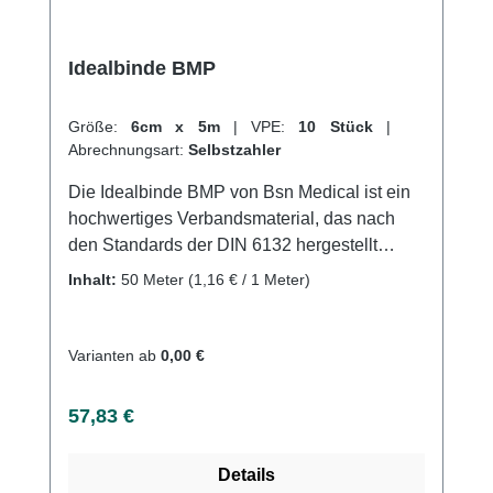
Idealbinde BMP
Größe:
6cm x 5m
|
VPE:
10 Stück
|
Abrechnungsart:
Selbstzahler
Die Idealbinde BMP von Bsn Medical ist ein
hochwertiges Verbandsmaterial, das nach
den Standards der DIN 6132 hergestellt
wurde. Sie ist luftdurchlässig, nicht
Inhalt:
50 Meter
(1,16 € / 1 Meter)
selbstklebend und längselastisch, was sie
ideal für die Kompression von Extremitäten in
der Phlebologie und Lymphologie macht. Die
Varianten ab
0,00 €
Schlingkante sorgt für einen sicheren Halt der
Binde und die hautfreundliche
Regulärer Preis:
57,83 €
Baumwollstruktur sorgt für angenehmen
Tragekomfort.Die Idealbinde BMP eignet sich
Details
sowohl zur prä-, intra- und postoperativen