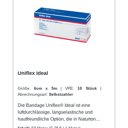
und hautsympathisch. Weitere Informationen
des Herstellers Kaufen Sie jetzt Lenkideal
online bei uns und profitieren Sie von
unserem schnellen Versand und unserem
hervorragenden Kundenservice.
Uniflex Ideal
Größe:
6cm x 5m
|
VPE:
10 Stück
|
Abrechnungsart:
Selbstzahler
Die Bandage Uniflex® Ideal ist eine
luftdurchlässige, längselastische und
hautfreundliche Option, die in Naturton
erhältlich ist. Sie besteht aus einer
Inhalt:
50 Meter
(0,78 € / 1 Meter)