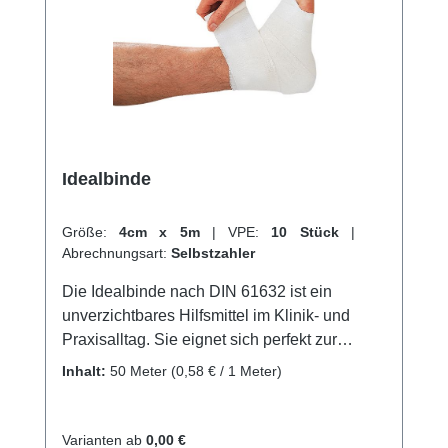
Idealbinde
Größe:
4cm x 5m
|
VPE:
10 Stück
|
Abrechnungsart:
Selbstzahler
Die Idealbinde nach DIN 61632 ist ein
unverzichtbares Hilfsmittel im Klinik- und
Praxisalltag. Sie eignet sich perfekt zur
kräftigen Kompression der Extremitäten in der
Inhalt:
50 Meter
(0,58 € / 1 Meter)
Phlebologie und Lymphologie. Sie findet
sowohl zur prä-, intra- und postoperativen
Thromboseprophylaxe als auch zum Stützen
Varianten ab
0,00 €