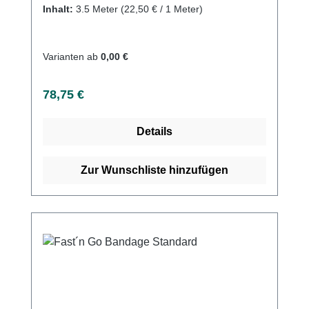
elastischen Bandage, die in ein
Inhalt:
3.5 Meter
(22,50 € / 1 Meter)
unelastisches Textilgewebe (Baumwolle)
eingenäht wird. Die 2 Komponenten sind in
regelmäßigen Abständen mit Quernähten
Varianten ab
0,00 €
verbunden. Das unelastische Textilgewebe
dient als Hautschutz und zur Eindämmung
Regulärer Preis:
78,75 €
der Schwellung bei Ödemen
(Zusammensetzung: 100% Baumwolle). Die
Details
elastische Binde liefert Kompression für die
Gliedmaße. Die transversalen Nähte
ermöglichen es dem unelastischen Schlauch,
Zur Wunschliste hinzufügen
die Dehnbarkeit der elastischen Bandage
mechanisch auf 30% zu begrenzen (kurze
Dehnung). Er kann mit dem Fast'n Go-
Befestigungssystem ausgestattet werden, das
eine einfache Befestigung der Bandage am
Ende der Anwendung ermöglicht (neuartige
Kreppverbindung).Indikationen :- Chronische
venöse Zustände gemäß CEAP-