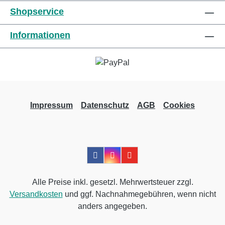
v=lelHpMJqMJEBein + Arm:
eine einfache Befestigung der Bandage am
Shopservice
https://www.youtube.com/watch?
Ende der Anwendung ermöglicht (neuartige
v=rkI1Qep8S1wWarnung :Fast'n Go Bandage
Kreppverbindung).Indikationen :- Chronische
Informationen
ist ein Medizinprodukt, das von einem Arzt
venöse Zustände gemäß CEAP-
verordnet werden muss. Im Falle von
Klassifikation: von C3 (chronisches Ödem)
Unbehagen, Taubheit, Schmerzen, erhöhter
bis C6 (offenes Geschwür) und nach
Schwellung oder irgendwelchen Bedenken,
Sklerotherapie oder Venenoperation.-
entfernen Sie es sofort und kontaktieren Sie
Lymphödem, Lipödem, Phlebo-Lymphödem.-
den verschreibenden Arzt.Wartung und
Venenthrombose (in Verbindung mit
Impressum
Datenschutz
AGB
Cookies
Garantie:Fast'n Go Bandage kann in einer
Antikoagulantien)Kontraindikation /
Waschmaschine bei 40 ° C gewaschen
Gegenanzeigen :- Absolute
werden. Verwenden Sie keinen Weichspüler.
Kontraindikationen sind: periphere arterielle
Die Garantie auf Herstellung, Verarbeitung
Verschlusskrankheit (PAVK) mit Knöchel-
und Qualität erstreckt sich über einen
Armdruck-Index (ABPI) <0,6 - fortgeschrittene
Zeitraum von 6 Monaten nach Lieferung.
diabetische Mikroangiopathie (bei
Alle Preise inkl. gesetzl. Mehrwertsteuer zzgl.
Diese Garantie gilt nicht, wenn die Änderung
Kompression> 30 mmHg) - Phlegmasia
Versandkosten
und ggf. Nachnahmegebühren, wenn nicht
der Bandage nicht auf die Qualität der
cerulea dolens (schmerzhaftes blaues Ödem
anders angegeben.
Materialien oder der Herstellungsmethode,
mit arterieller Kompression) - septische
sondern auf eine unsachgemäße
Thrombophlebitis- Eine regelmäßige