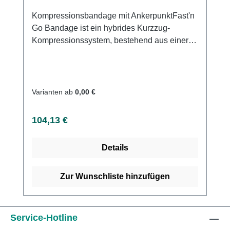
Zeitraum von 6 Monaten nach Lieferung.
diabetische Mikroangiopathie (bei
Kompressionsbandage mit AnkerpunktFast'n
Diese Garantie gilt nicht, wenn die Änderung
Kompression> 30 mmHg) - Phlegmasia
Go Bandage ist ein hybrides Kurzzug-
der Bandage nicht auf die Qualität der
cerulea dolens (schmerzhaftes blaues Ödem
Kompressionssystem, bestehend aus einer
Materialien oder der Herstellungsmethode,
mit arterieller Kompression) - septische
elastischen Bandage, die in ein
sondern auf eine unsachgemäße
Thrombophlebitis- Eine regelmäßige
unelastisches Textilgewebe (Baumwolle)
Verwendung der Bandage zurückzuführen ist.
Neubewertung des Verhältnisses Nutzen /
eingenäht wird. Die 2 Komponenten sind in
Messverfahren zur Auswahl der richtigen
Risiko ist erforderlich bei: PAVK mit ABPI
regelmäßigen Abständen mit Quernähten
Produktgröße beim Unterschenkel:1. Messen
Varianten ab
0,00 €
zwischen 0,6 und 0,9 - fortgeschrittene
verbunden. Das unelastische Textilgewebe
Sie den Umfang "U" an der dicksten Stelle
periphere Neuropathie - Dermatitis -
dient als Hautschutz und zur Eindämmung
der Wade2. Messen Sie die Länge "L" vom
Regulärer Preis:
104,13 €
Unverträglichkeit des
der Schwellung bei Ödemen
Boden bis unterhalb der Kniescheibe UL
Verbandmaterials.Anwendungsvideos:Phleb
(Zusammensetzung: 100% Baumwolle). Die
< 40 cmL > 40 cm24-32 cmREF 3900REF
ologisch Unterschenkel:
Details
elastische Binde liefert Kompression für die
390028-36 cmREF 3900REF 392032-40
https://www.youtube.com/watch?
Gliedmaße. Die transversalen Nähte
cmREF 3920REF 394036-44 cmREF
v=OCLBSHXAPj4Selbstbandagierung
ermöglichen es dem unelastischen Schlauch,
Zur Wunschliste hinzufügen
3940REF 3960
Unterschenkel:
die Dehnbarkeit der elastischen Bandage
https://www.youtube.com/watch?v=hSB5OF-
mechanisch auf 30% zu begrenzen (kurze
IOzo Oberschenkel:
Dehnung). Er kann mit dem Fast'n Go-
Service-Hotline
https://www.youtube.com/watch?
Befestigungssystem ausgestattet werden, das