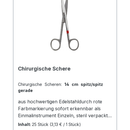
Chirurgische Schere
Chirurgische Scheren:
14 cm spitz/spitz
gerade
aus hochwertigen Edelstahldurch rote
Farbmarkierung sofort erkennbar als
Einmalinstrument Einzeln, steril verpackt
Risiken durch Kreuzkontaminationen sind
Inhalt:
25 Stück
(3,13 € / 1 Stück)
ausgeschlossen Keine Dokumentation