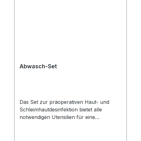
Abwasch-Set
Das Set zur präoperativen Haut- und
Schleimhautdesinfektion bietet alle
notwendigen Utensilien für eine
gründliche Vorbereitung des OP-Feldes. Es
ist speziell zusammengestellt, um die
höchsten Hygienestandards vor