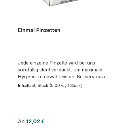
Einmal Pinzetten
Jede einzelne Pinzette wird bei uns
sorgfältig steril verpackt, um maximale
Hygiene zu gewährleisten. Bei servoprax
stehen Qualität und Sicherheit an erster
Inhalt:
50 Stück
(0,00 € / 1 Stück)
Stelle, damit Sie sich auf Ihre Arbeit
konzentrieren können, ohne
Kompromisse eingehen zu müssen. Im
Lieferumfang erhalten Sie 50 Pinzetten,
die jeweils zur einmaligen Anwendung
Regulärer Preis:
Ab
12,02 €
bestimmt sind. Damit können Sie sicher