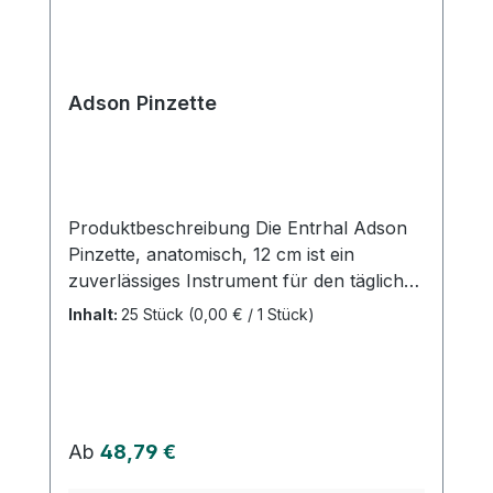
Kundenservice.
Adson Pinzette
Produktbeschreibung Die Entrhal Adson
Pinzette, anatomisch, 12 cm ist ein
zuverlässiges Instrument für den täglichen
Einsatz in Arztpraxis, Klinik oder OP. Dank
Inhalt:
25 Stück
(0,00 € / 1 Stück)
ihrer anatomischen Form eignet sich die
Pinzette besonders für schonendes
Halten und präzises Greifen von Gewebe
oder Materialien. Produktvorteile Präzises
Arbeiten durch anatomische Form
Regulärer Preis:
Ab
48,79 €
Hochwertige Verarbeitung für lange
Haltbarkeit 12 cm Länge – ideal für