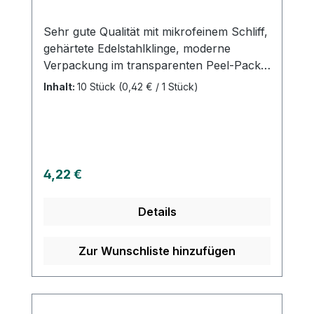
Sehr gute Qualität mit mikrofeinem Schliff,
gehärtete Edelstahlklinge, moderne
Verpackung im transparenten Peel-Pack,
leichtes gefahrloses Öffnen. Einzeln steril.
Inhalt:
10 Stück
(0,42 € / 1 Stück)
Regulärer Preis:
4,22 €
Details
Zur Wunschliste hinzufügen