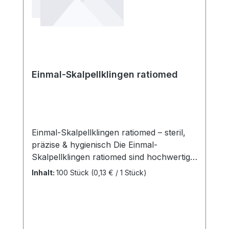
Einmal-Skalpellklingen ratiomed
Einmal-Skalpellklingen ratiomed – steril,
präzise & hygienisch Die Einmal-
Skalpellklingen ratiomed sind hochwertige,
sterile Einwegklingen aus feinem
Inhalt:
100 Stück
(0,13 € / 1 Stück)
Carbonstahl, einzeln verpackt in
hygienischer Aluverpackung. Sie eignen
sich ideal für den Einsatz in chirurgischen
Bereichen, Arztpraxen und Kliniken –