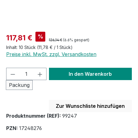
Verkaufspreis:
%
117,81 €
Regulärer Preis:
126,14 €
(6.6% gespart)
Inhalt:
10 Stück
(11,78 € / 1 Stück)
Preise inkl. MwSt. zzgl. Versandkosten
Produkt Anzahl: Gib den gewünschten We
In den Warenkorb
Packung
Zur Wunschliste hinzufügen
Produktnummer (REF):
99247
PZN:
17248276