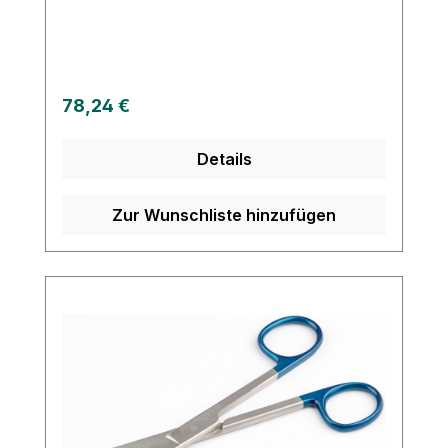
und Wiederaufbereitung Einfache
Entsorgung Weitere Informationen des
Herstellers
Regulärer Preis:
78,24 €
Details
Zur Wunschliste hinzufügen