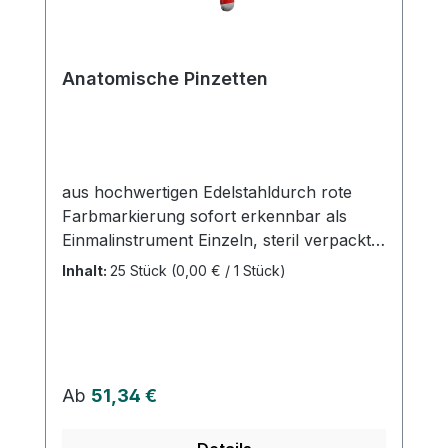
Anatomische Pinzetten
aus hochwertigen Edelstahldurch rote
Farbmarkierung sofort erkennbar als
Einmalinstrument Einzeln, steril verpackt
Risiken durch Kreuzkontaminationen sind
Inhalt:
25 Stück
(0,00 € / 1 Stück)
ausgeschlossen Keine Dokumentation
und Wiederaufbereitung Einfache
Entsorgung Weitere Informationen des
Herstellers
Regulärer Preis:
Ab
51,34 €