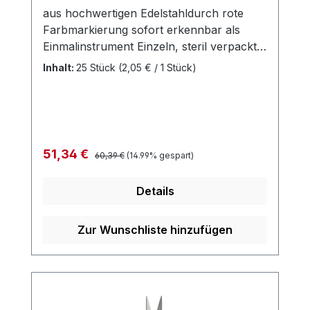
aus hochwertigen Edelstahldurch rote
Farbmarkierung sofort erkennbar als
Einmalinstrument Einzeln, steril verpackt
Risiken durch Kreuzkontaminationen sind
Inhalt:
25 Stück
(2,05 € / 1 Stück)
ausgeschlossen Keine Dokumentation
und Wiederaufbereitung Einfache
Entsorgung Weitere Informationen des
Herstellers
Regulärer Preis:
Verkaufspreis:
51,34 €
60,39 €
(14.99% gespart)
Details
Zur Wunschliste hinzufügen