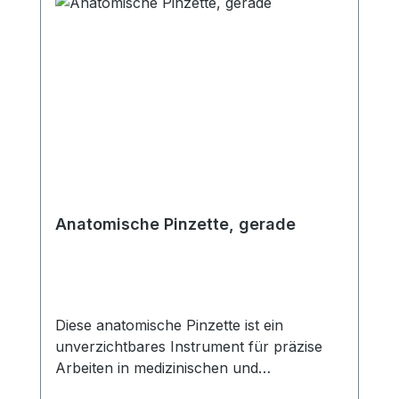
eine hohe Funktionalität und Langlebigkeit
für präzise medizinische Eingriffe. Weitere
Informationen des Herstellers Kaufen Sie
jetzt Adson Pinzette, anatomische Form
online bei uns und profitieren Sie von
unserem schnellen Versand und unserem
hervorragenden Kundenservice.
Anatomische Pinzette, gerade
Diese anatomische Pinzette ist ein
unverzichtbares Instrument für präzise
Arbeiten in medizinischen und
labortechnischen Bereichen. Die gerade