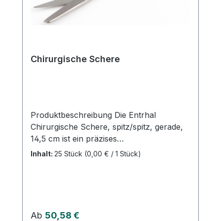
Chirurgische Schere
Produktbeschreibung Die Entrhal
Chirurgische Schere, spitz/spitz, gerade,
14,5 cm ist ein präzises
Standardinstrument für Praxis und Klinik.
Inhalt:
25 Stück
(0,00 € / 1 Stück)
Die geraden, fein geschliffenen Schneiden
ermöglichen exakte Schnitte und feine
Präparation im Weichgewebe sowie das
Zuschneiden von Verbänden, Nähten und
sterilen Materialien. Produktvorteile
Regulärer Preis:
Ab
50,58 €