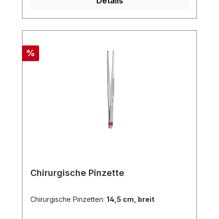
Details
Rabatt
%
Chirurgische Pinzette
Chirurgische Pinzetten:
14,5 cm, breit