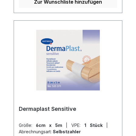
Weitere Informationen des Herstellers
Zur Wunschliste hinzufügen
Kaufen Sie jetzt Cutiplast Steril online bei
uns und profitieren Sie von unserem
schnellen Versand und unserem
hervorragenden Kundenservice.
Dermaplast Sensitive
Größe:
6cm x 5m
|
VPE:
1 Stück
|
Abrechnungsart:
Selbstzahler