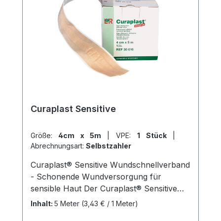
Curaplast Sensitive
Größe:
4cm x 5m
|
VPE:
1 Stück
|
Abrechnungsart:
Selbstzahler
Curaplast® Sensitive Wundschnellverband
- Schonende Wundversorgung für
sensible Haut Der Curaplast® Sensitive
Wundschnellverband ist ein hochwertiger
Inhalt:
5 Meter
(3,43 € / 1 Meter)
Verband zur Versorgung kleiner