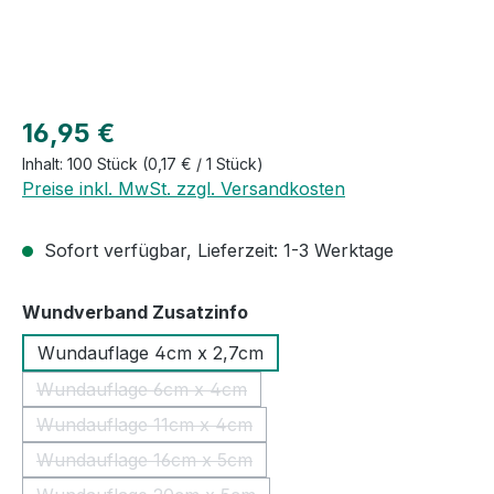
Regulärer Preis:
16,95 €
Inhalt:
100 Stück
(0,17 € / 1 Stück)
Preise inkl. MwSt. zzgl. Versandkosten
Sofort verfügbar, Lieferzeit: 1-3 Werktage
auswählen
Wundverband Zusatzinfo
Wundauflage 4cm x 2,7cm
Wundauflage 6cm x 4cm
(Diese Option ist zurzeit nicht verfügbar.)
Wundauflage 11cm x 4cm
(Diese Option ist zurzeit nicht verfügbar.)
Wundauflage 16cm x 5cm
(Diese Option ist zurzeit nicht verfügbar.)