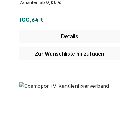
Flüssigkeiten aufnimmt Separater
Varianten ab
0,00 €
Mehrschichttupfer zur Polsterung des
Kanülenkörpers Hypoallergener Kleber
Regulärer Preis:
100,64 €
mit zuverlässiger Haftkraft Vermeidet
Verkleben an der Punktionsstelle
Details
Zur Wunschliste hinzufügen