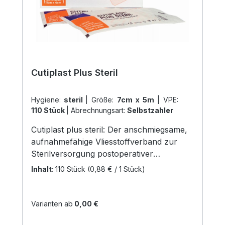
Cutiplast Plus Steril
Hygiene:
steril
|
Größe:
7cm x 5m
|
VPE:
110 Stück
|
Abrechnungsart:
Selbstzahler
Cutiplast plus steril: Der anschmiegsame,
aufnahmefähige Vliesstoffverband zur
Sterilversorgung postoperativer
Wunden.Dieses Produkt bietet zahlreiche
Inhalt:
110 Stück
(0,88 € / 1 Stück)
Vorteile: Es ist weich und anschmiegsam,
bietet sicheren Halt auch an schwierigen
Körperstellen, ist atmungsaktiv und
Varianten ab
0,00 €
verfügt über einen hautfreundlichen