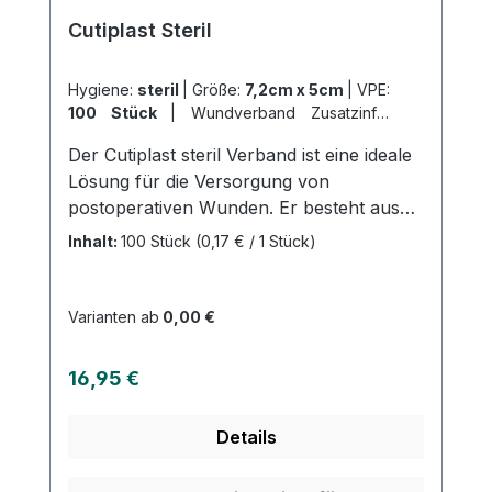
Cutiplast Steril
Hygiene:
steril
|
Größe:
7,2cm x 5cm
|
VPE:
100 Stück
|
Wundverband Zusatzinfo:
Wundauflage 4cm x 2,7cm
|
Der Cutiplast steril Verband ist eine ideale
Abrechnungsart:
Selbstzahler
Lösung für die Versorgung von
postoperativen Wunden. Er besteht aus
einem weichen und anschmiegsamen
Inhalt:
100 Stück
(0,17 € / 1 Stück)
Vliesstoff und bietet einen sicheren Halt,
auch an schwierigen Körperstellen. Der
Verband wurde speziell entwickelt, um das
Varianten ab
0,00 €
Verkleben mit der Wunde zu minimieren
und ist zudem atmungsaktiv. Der
Regulärer Preis:
16,95 €
hautfreundliche Polyacrylatkleber sorgt
für einen angenehmen Tragekomfort. Mit
Details
dem Cutiplast steril Verband sind Sie
bestens für die Wundversorgung gerüstet.