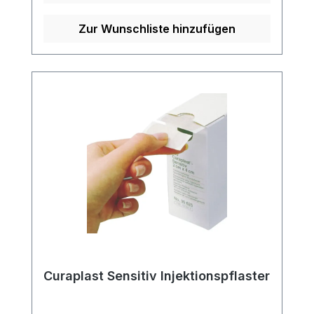
eignet sich ideal zur zuverlässigen
Fixierung verschiedener Arten von
Zur Wunschliste hinzufügen
Infusionskanülen und deren
Zuführungsschläuchen. Eigenschaften:
Unsteriles Kanülenfixierpflaster Nicht
dehnbar für eine sichere Fixierung Hohe
Luftdurchlässigkeit zur Förderung der
Hautatmung Mit zentraler
Loch-/Schlitzstanzung für eine einfache
und schnelle Anwendung Weitere
Informationen des Herstellers Kaufen Sie
jetzt Curafix i.V. Fixierpflaster online bei
uns und profitieren Sie von unserem
schnellen Versand und unserem
hervorragenden Kundenservice.
Curaplast Sensitiv Injektionspflaster