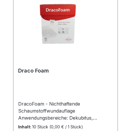
schonende Wundversorgung wünschen.
Weitere Informationen des Herstellers
Kaufen Sie jetzt Dermaplast Sensitive
online bei uns und profitieren Sie von
unserem schnellen Versand und unserem
hervorragenden Kundenservice.
Draco Foam
DracoFoam - Nichthaftende
Schaumstoffwundauflage
Anwendungsbereiche: Dekubitus,
Diabetisches Fußsyndrom, Ulcus cruris,
Inhalt:
10 Stück
(0,00 € / 1 Stück)