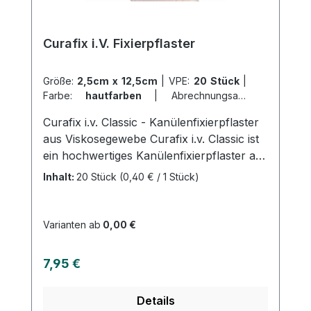
jetzt Curafix H online bei uns und
profitieren Sie von unserem schnellen
Curafix i.V. Fixierpflaster
Versand und unserem hervorragenden
Kundenservice.
Größe:
2,5cm x 12,5cm
|
VPE:
20 Stück
|
Farbe:
hautfarben
|
Abrechnungsart:
Selbstzahler
Curafix i.v. Classic - Kanülenfixierpflaster
aus Viskosegewebe Curafix i.v. Classic ist
ein hochwertiges Kanülenfixierpflaster aus
Viskosegewebe, das speziell zur sicheren
Inhalt:
20 Stück
(0,40 € / 1 Stück)
Fixierung von Infusionskanülen und
Zuführungsschläuchen entwickelt wurde.
Produktzusammensetzung: Das
Varianten ab
0,00 €
Trägergewebe von Curafix i.v. Classic
besteht aus hellem, hautverträglichem
Regulärer Preis:
7,95 €
Viskosematerial mit einem
Synthesekautschuk-Klebstoff.
Details
Anwendungsbereiche: Curafix i.v. Classic