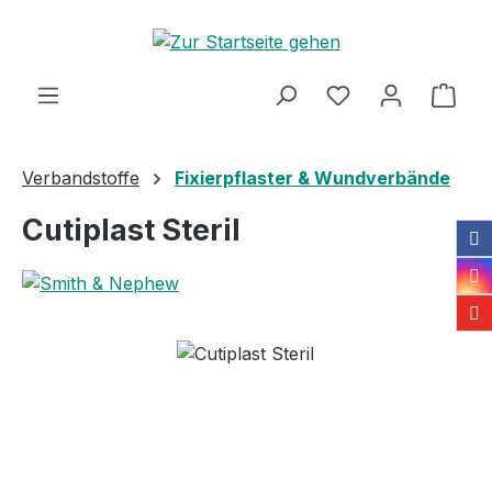
Zum Hauptinhalt springen
Ware
Verbandstoffe
Fixierpflaster & Wundverbände
Cutiplast Steril
Bildergalerie überspringen