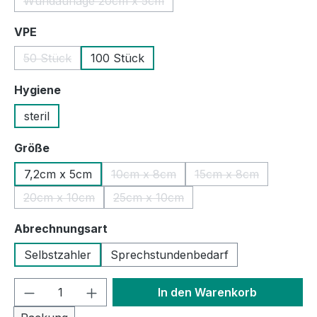
Wundauflage 20cm x 5cm
(Diese Option ist zurzeit nicht verfügbar.)
auswählen
VPE
50 Stück
100 Stück
(Diese Option ist zurzeit nicht verfügbar.)
auswählen
Hygiene
steril
auswählen
Größe
7,2cm x 5cm
10cm x 8cm
15cm x 8cm
(Diese Option ist zurzeit nicht verfügb
(Diese Option ist zu
20cm x 10cm
25cm x 10cm
(Diese Option ist zurzeit nicht verfügbar.)
(Diese Option ist zurzeit nicht verfüg
auswählen
Abrechnungsart
Selbstzahler
Sprechstundenbedarf
Produkt Anzahl: Gib den gewünschten We
In den Warenkorb