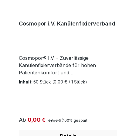
Cosmopor i.V. Kanülenfixierverband
Cosmopor® I.V. - Zuverlässige
Kanülenfixierverbände für hohen
Patientenkomfort und
Punktionsstellenkontrolle Cosmopor® I.V.
Inhalt:
50 Stück
(0,00 € / 1 Stück)
ist ein selbstklebender
Kanülenfixierverband aus weichem
Trägervlies mit spezialbeschichtetem,
nicht verklebendem Wundkissen. Er bietet
ein separates Polsterkissen als Schutz
Regulärer Preis:
Verkaufspreis:
Ab
0,00 €
68,92 €
(100% gespart)
gegen Druckstellen durch die
Venenverweilkanüle. Der Verband ist
Details