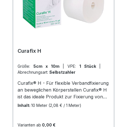
des Herstellers Kaufen Sie jetzt Cosmpor
Steril online bei uns und profitieren Sie
von unserem schnellen Versand und
unserem hervorragenden Kundenservice.
Curafix H
Größe:
5cm x 10m
|
VPE:
1 Stück
|
Abrechnungsart:
Selbstzahler
Curafix® H - Für flexible Verbandfixierung
an beweglichen Körperstellen Curafix® H
ist das ideale Produkt zur Fixierung von
Wundauflagen an stark bewegten
Inhalt:
10 Meter
(2,08 € / 1 Meter)
Körperstellen, wie z.B. an Gelenken oder
am Hals. Durch seine Dehnbarkeit passt
es sich perfekt an die Konturen des
Varianten ab
0,00 €