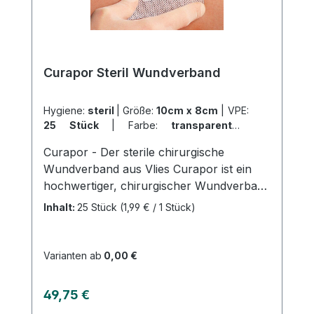
Sensitive Wundschnellverband eignet sich
ideal zur Versorgung von kleinen
Verletzungen in Klinik, Praxis, im Haushalt
und unterwegs. Weitere Informationen des
Curapor Steril Wundverband
Herstellers Kaufen Sie jetzt Curaplast
Sensitive online bei uns und profitieren Sie
von unserem schnellen Versand und
Hygiene:
steril
|
Größe:
10cm x 8cm
|
VPE:
25 Stück
|
Farbe:
transparent
|
unserem hervorragenden Kundenservice.
Abrechnungsart:
Selbstzahler
Curapor - Der sterile chirurgische
Wundverband aus Vlies Curapor ist ein
hochwertiger, chirurgischer Wundverband
aus Vlies, der einzeln steril verpackt ist.
Inhalt:
25 Stück
(1,99 € / 1 Stück)
Das Trägervlies besteht zu 100% aus
weißem Polyester und ist mit einem
kolophonium- und
Varianten ab
0,00 €
kolophoniumderivatfreien
Polyacrylatklebstoff ausgestattet. Das
Regulärer Preis:
49,75 €
Wundkissen verfügt über eine